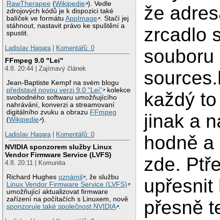
RawTherapee
(
Wikipedie
). Vedle
že adres
zdrojových kódů je k dispozici také
balíček ve formátu
AppImage
. Stačí jej
stáhnout, nastavit právo ke spuštění a
zrcadlo 
spustit.
Ladislav Hagara
|
Komentářů: 0
souboru
FFmpeg 9.0 "Lei"
4.8. 20:44 | Zajímavý článek
sources.l
Jean-Baptiste Kempf na svém blogu
představil novou verzi 9.0 "Lei"
kolekce
každý to
svobodného softwaru umožňujícího
nahrávání, konverzi a streamovaní
digitálního zvuku a obrazu
FFmpeg
jinak a 
(
Wikipedie
).
Ladislav Hagara
|
Komentářů: 0
hodně a 
NVIDIA sponzorem služby Linux
Vendor Firmware Service (LVFS)
zde. Ptře
4.8. 20:11 | Komunita
Richard Hughes
oznámil
, že službu
upřesnit
Linux Vendor Firmware Service (LVFS)
umožňující aktualizovat firmware
zařízení na počítačích s Linuxem, nově
přesně t
sponzoruje také společnost NVIDIA
.