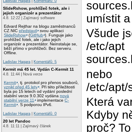
Ladislav Hagara
|
Komentářů: 0
sources.l
SlideRshow, prohlížeč fotek, ale i
jejich organizér a prezentátor
umístit a
4.8. 12:22 | Zajímavý software
Edvard Rejthar na blogu zaměstnanců
Všude js
CZ.NIC
představil
svou aplikaci
SlideRshow
(
GitHub
). Funguje jako
prohlížeč fotek, ale i jako jejich
/etc/apt
organizér a prezentátor. Neinstaluje se,
běží přímo v prohlížeči. Bez serveru.
Offline.
sources.l
Ladislav Hagara
|
Komentářů: 5
Kermit má 45 let. Vydán C-Kermit 11
nebo 2.
4.8. 11:44 | Nová verze
Kermit
, tj. protokol pro přenos souborů,
/etc/apt/
vznikl před 45 lety
. Při této příležitosti
byla po 15 letech od vydání poslední
stabilní verze 9.0.302 vydána
nová
Která va
stabilní verze 11
implementace
C-
Kermit
. S podporou IPv6.
Kdyby ně
Ladislav Hagara
|
Komentářů: 0
20 let Pandoc
proč? To
4.8. 11:11 | Zajímavý článek