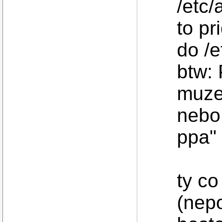
/etc/
to pr
do /e
btw:
muzes
nebo
ppa" 
ty co
(nepo