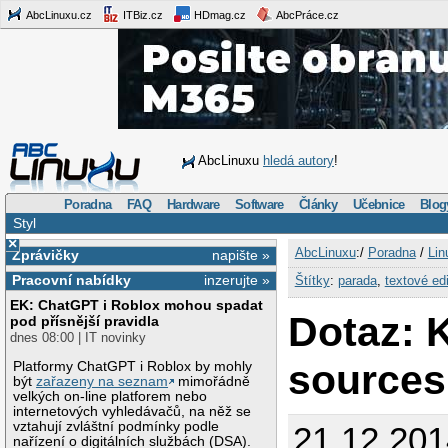
AbcLinuxu.cz
ITBiz.cz
HDmag.cz
AbcPráce.cz
AbcLinuxu
hledá autory
!
Poradna
FAQ
Hardware
Software
Články
Učebnice
Blog
Styl
×
AbcLinuxu
:/
Poradna
/
Lin
Zprávičky
napište »
Pracovní nabídky
inzerujte »
Štítky
:
parada
,
textové edi
EK: ChatGPT i Roblox mohou spadat
Dotaz: 
pod přísnější pravidla
dnes 08:00 | IT novinky
sources.
Platformy ChatGPT i Roblox by mohly
být
zařazeny na seznam
mimořádně
velkých on-line platforem nebo
internetových vyhledávačů, na něž se
vztahují zvláštní podmínky podle
21.12.201
nařízení o digitálních službách (DSA).