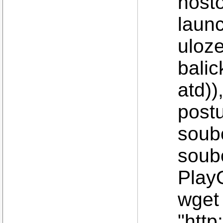
host
laun
uloze
balic
atd))
postu
soubo
soub
Play
wget
"http