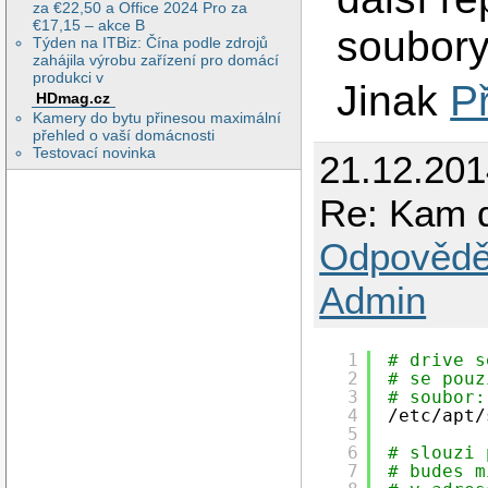
za €22,50 a Office 2024 Pro za
€17,15 – akce B
soubory
Týden na ITBiz: Čína podle zdrojů
zahájila výrobu zařízení pro domácí
produkci v
Jinak
P
HDmag.cz
Kamery do bytu přinesou maximální
přehled o vaší domácnosti
Testovací novinka
21.12.201
Re: Kam d
Odpovědě
Admin
1
# drive s
2
# se pouz
3
# soubor:
4
/etc/apt/
5
6
# slouzi 
7
# budes m