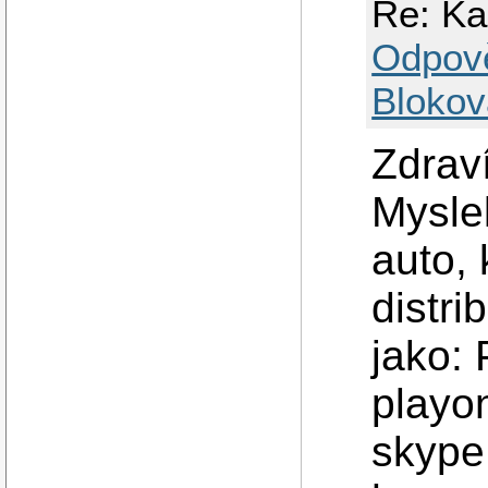
Re: Ka
Odpov
Blokov
Zdraví
Mysle
auto, 
distri
jako: 
playon
skype