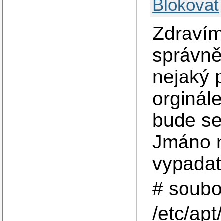
Blokovat
Zdravím
správně
nejaký 
orginál
bude se
Jmáno n
vypadat
# soubo
/etc/apt