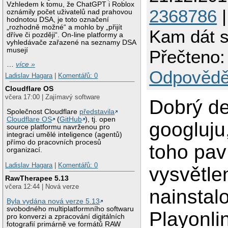
Vzhledem k tomu, že ChatGPT i Roblox
2368786
|
oznámily počet uživatelů nad prahovou
hodnotou DSA, je toto označení
„rozhodně možné“ a mohlo by „přijít
Kam dát s
dříve či později“. On-line platformy a
vyhledávače zařazené na seznamy DSA
musejí
Přečteno:
…
více »
Odpovědě
Ladislav Hagara
|
Komentářů: 0
Cloudflare OS
včera 17:00 | Zajímavý software
Dobrý de
Společnost Cloudflare
představila
Cloudflare OS
(
GitHub
), tj. open
googluju
source platformu navrženou pro
integraci umělé inteligence (agentů)
přímo do pracovních procesů
toho pav
organizací.
Ladislav Hagara
|
Komentářů: 0
vysvětle
RawTherapee 5.13
včera 12:44 | Nová verze
nainstal
Byla vydána nová verze 5.13
svobodného multiplatformního softwaru
Playonli
pro konverzi a zpracování digitálních
fotografií primárně ve formátů RAW