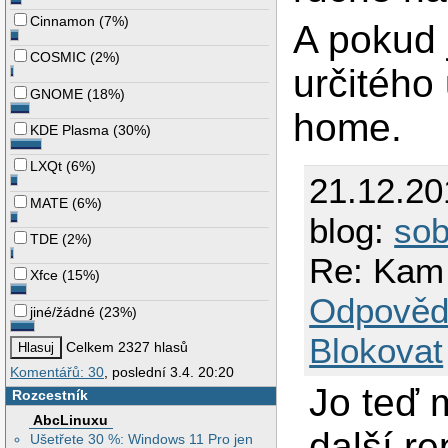
Cinnamon
(
7%
)
A pokud 
COSMIC
(
2%
)
určitého 
GNOME
(
18%
)
home.
KDE Plasma
(
30%
)
LXQt
(
6%
)
21.12.2
MATE
(
6%
)
blog:
so
TDE
(
2%
)
Re: Kam 
Xfce
(
15%
)
Odpověd
jiné/žádné
(
23%
)
Blokovat
Celkem 2327 hlasů
Komentářů: 30
, poslední 3.4. 20:20
Jo teď 
Rozcestník
AbcLinuxu
další re
Ušetřete 30 %: Windows 11 Pro jen