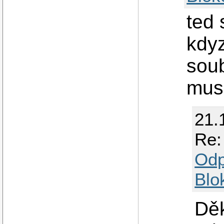
ted 
kdy
soub
musi
21.
Re:
Odp
Blo
Děk