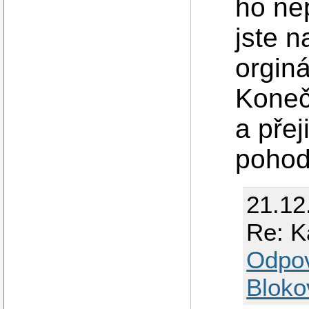
ho nep
jste n
orginá
Koneč
a přej
pohody
21.12
Re: K
Odpo
Bloko