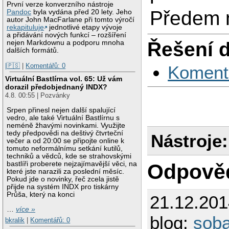
První verze konverzního nástroje
Předem m
Pandoc
byla vydána před 20 lety. Jeho
autor John MacFarlane při tomto výročí
rekapituluje
jednotlivé etapy vývoje
a přidávání nových funkcí – rozšíření
Řešení 
nejen Markdownu a podporu mnoha
dalších formátů.
|🇵🇸
|
Komentářů: 0
Koment
Virtuální Bastlírna vol. 65: Už vám
dorazil předobjednaný INDX?
4.8. 00:55 | Pozvánky
Srpen přinesl nejen další spalující
vedro, ale také Virtuální Bastlírnu s
neméně žhavými novinkami. Využijte
tedy předpovědi na deštivý čtvrteční
Nástroje:
večer a od 20:00 se připojte online k
tomuto neformálnímu setkání kutilů,
techniků a vědců, kde se strahovskými
bastlíři proberete nejzajímavější věci, na
Odpově
které jste narazili za poslední měsíc.
Pokud jde o novinky, řeč zcela jistě
přijde na systém INDX pro tiskárny
Průša, který na konci
21.12.20
…
více »
blog:
sob
bkralik
|
Komentářů: 0