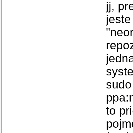
jj, p
jeste
"neor
repoz
jedna
syst
sudo
ppa:
to p
pojm