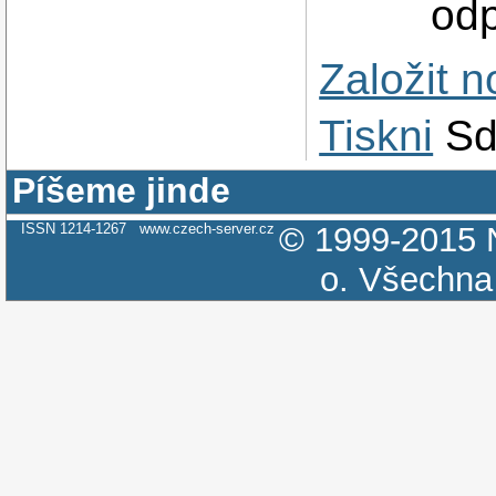
odp
Založit 
Tiskni
Sd
Píšeme jinde
ISSN 1214-1267
www.czech-server.cz
© 1999-2015
o.
Všechna 