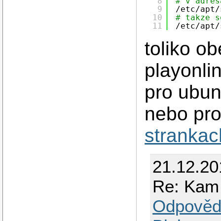
8
# v adres
9
/etc/apt/
10
# takze s
11
/etc/apt/
toliko o
playonlin
pro ubun
nebo pro 
strankac
21.12.2
Re: Kam 
Odpověd