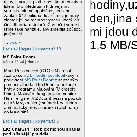
hodiny,u
újmy, které její platformy působí mladým
lidem. S přihlédnutím k dřívějšímu
verdiktu tak má společnost celkem
den,jina
zaplatit 942 milionů dolarů, což je malý
zlomek jejího ročního výnosu, který loni
činil 60 miliard dolarů. Čtvrteční verdikt
mi jdou 
firmě také nařizuje, aby změnila způsob,
jakým její
1,5 MB/S
…
více »
Ladislav Hagara
|
Komentářů: 13
MS Paint Doom
včera 12:44 | Humor
Mark Russinovich (CTO v Microsoft
Azure) se
na LinkedIn pochlubil
svým
projektem
MS Paint Doom
napsaným
pomocí Claude. Hru Doom umožňuje
hrát v programu Malování (Microsoft
Paint). Malování funguje jako monitor.
Herní engine (ViZDoom) běží na pozadí
a každý vykreslený snímek hry vkládá
automaticky přes schránku (clipboard)
do Malování.
Ladislav Hagara
|
Komentářů: 3
EK: ChatGPT i Roblox mohou spadat
pod přísnější pravidla