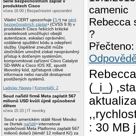
Série bezpečnostních záplat v
produktech Cisco
camenic
včera 16:00 | Bezpečnostní upozornění
Rebecca s
Vládní CERT upozorňuje (
𝕏
) na
sérii
bezpečnostních záplat
(CVSS 9.9) v
produktech Cisco řešících kritické
?
zranitelnosti umožňující obejití
autentizace, eskalaci oprávnění,
Přečteno:
vzdálené spuštění kódu a odepření
služby. Úspěšné zneužití může
útočníkům umožnit získat neoprávněný
Odpovědě
přístup k dotčeným systémům,
kompromitovat zařízení Cisco Catalyst
SD-WAN a Cisco IOS XE, spustit
Rebecca 
libovolný kód, zpřístupnit citlivé
informace nebo narušit dostupnost
postižených systémů.
(_i_) ,st
Ladislav Hagara
|
Komentářů: 2
Soud nařídil firmě Meta zaplatit 567
aktualiz
milionů USD kvůli újmě způsobené
dětem
,,rychlos
včera 15:33 | IT novinky
Soud v americkém státě Nové Mexiko
: 30 MB 
ve čtvrtek
nařídil
internetové
společnosti Meta Platforms zaplatit 567
milionů dolarů (téměř 12 miliard Kč) za