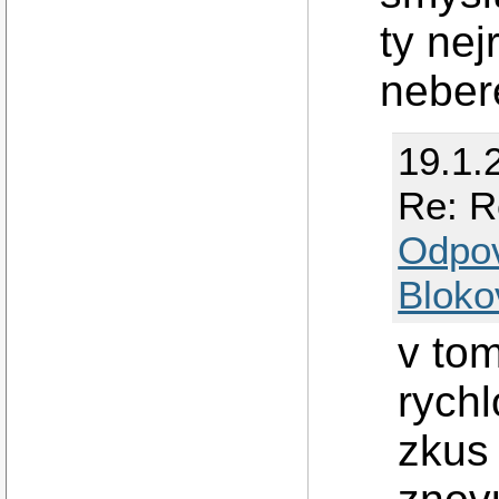
ty nej
neber
19.1.
Re: R
Odpo
Bloko
v to
rychl
zkus 