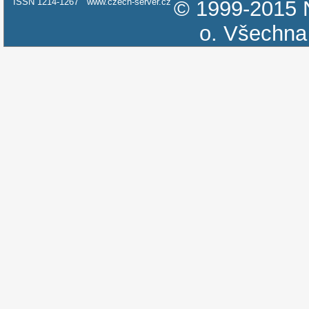
ISSN 1214-1267
www.czech-server.cz
© 1999-2015
o.
Všechna 