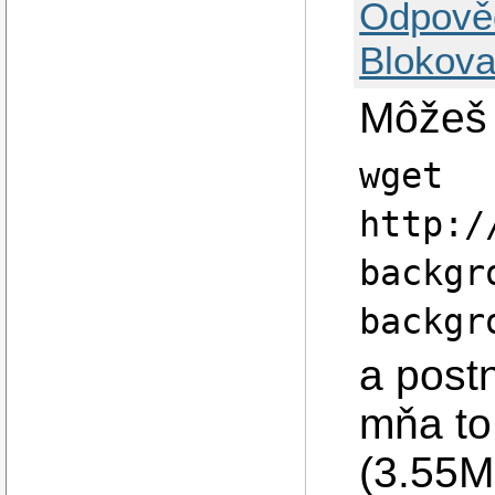
Odpově
Blokova
Môžeš s
wget
http:/
backgr
backgr
a post
mňa to 
(3.55M