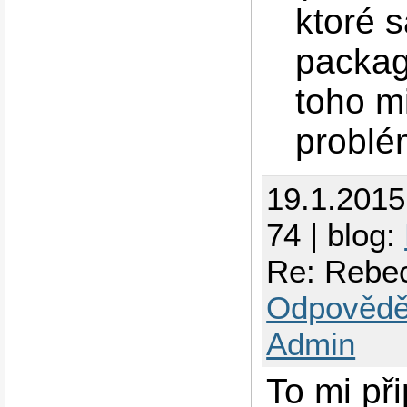
ktoré 
packag
toho mi
problé
19.1.201
74 | blog:
Re: Rebec
Odpovědě
Admin
To mi př