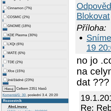
Odpověd
Cinnamon
(
7%
)
Blokovat
COSMIC
(
2%
)
Příloha:
GNOME
(
18%
)
Sníme
KDE Plasma
(
30%
)
LXQt
(
6%
)
19 20
MATE
(
6%
)
no jo .c
TDE
(
2%
)
na cely
Xfce
(
15%
)
dat ???
jiné/žádné
(
23%
)
Celkem 2351 hlasů
Komentářů: 30
, poslední 3.4. 20:20
19.1.20
Rozcestník
Re: Reb
AbcLinuxu