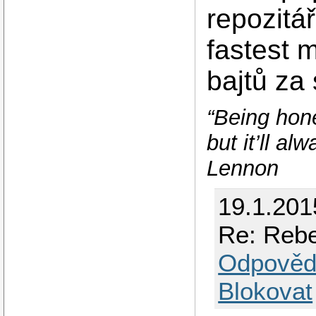
repozitá
fastest 
bajtů z
“Being hone
but it’ll a
Lennon
19.1.201
Re: Rebe
Odpověd
Blokovat