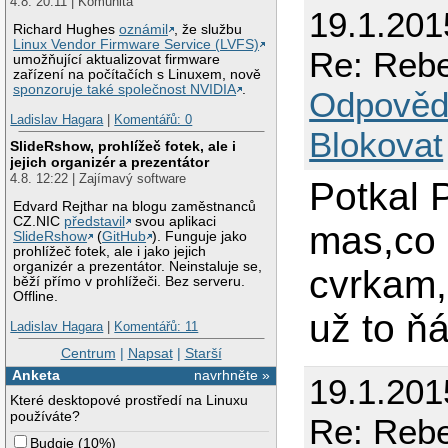
4.8. 20:11 | Komunita
19.1.201
Richard Hughes
oznámil
, že službu
Linux Vendor Firmware Service (LVFS)
Re: Rebe
umožňující aktualizovat firmware
zařízení na počítačích s Linuxem, nově
sponzoruje také společnost NVIDIA
.
Odpověd
Ladislav Hagara
|
Komentářů: 0
Blokovat
SlideRshow, prohlížeč fotek, ale i
jejich organizér a prezentátor
4.8. 12:22 | Zajímavý software
Potkal 
Edvard Rejthar na blogu zaměstnanců
CZ.NIC
představil
svou aplikaci
mas,co 
SlideRshow
(
GitHub
). Funguje jako
prohlížeč fotek, ale i jako jejich
organizér a prezentátor. Neinstaluje se,
cvrkam,
běží přímo v prohlížeči. Bez serveru.
Offline.
už to ňá
Ladislav Hagara
|
Komentářů: 11
Centrum
|
Napsat
|
Starší
Anketa
navrhněte »
19.1.201
Které desktopové prostředí na Linuxu
používáte?
Re: Rebe
Budgie
(
10%
)