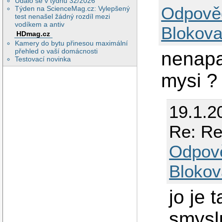
Událo se v týdnu 32/2026
Odpově
Týden na ScienceMag.cz: Vylepšený
test nenašel žádný rozdíl mezi
vodíkem a antiv
Blokova
HDmag.cz
Kamery do bytu přinesou maximální
přehled o vaší domácnosti
nenapa
Testovací novinka
mysi ? 
19.1.2
Re: Re
Odpov
Blokov
jo je 
smysl