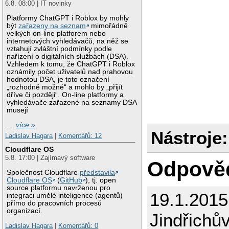
6.8. 08:00 | IT novinky
Platformy ChatGPT i Roblox by mohly
být
zařazeny na seznam
mimořádně
velkých on-line platforem nebo
internetových vyhledávačů, na něž se
vztahují zvláštní podmínky podle
nařízení o digitálních službách (DSA).
Vzhledem k tomu, že ChatGPT i Roblox
oznámily počet uživatelů nad prahovou
hodnotou DSA, je toto označení
„rozhodně možné“ a mohlo by „přijít
dříve či později“. On-line platformy a
vyhledávače zařazené na seznamy DSA
musejí
…
více »
Nástroje:
Ladislav Hagara
|
Komentářů: 12
Cloudflare OS
5.8. 17:00 | Zajímavý software
Odpově
Společnost Cloudflare
představila
Cloudflare OS
(
GitHub
), tj. open
source platformu navrženou pro
19.1.201
integraci umělé inteligence (agentů)
přímo do pracovních procesů
organizací.
Jindřichů
Ladislav Hagara
|
Komentářů: 0