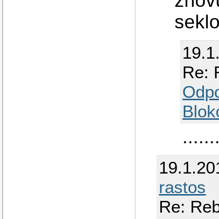
znovu
seklo
19.1
Re: 
Odp
Blok
....
19.1.20
rastos
Re: Reb