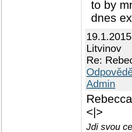
to by m
dnes ex
19.1.201
Litvinov
Re: Rebec
Odpovědě
Admin
Rebecca 
<|>
Jdi svou ce