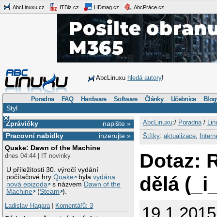
AbcLinuxu.cz
ITBiz.cz
HDmag.cz
AbcPráce.cz
AbcLinuxu
hledá autory
!
Poradna
FAQ
Hardware
Software
Články
Učebnice
Blog
Styl
×
AbcLinuxu
:/
Poradna
/
Lin
Zprávičky
napište »
Pracovní nabídky
inzerujte »
Štítky
:
aktualizace
,
Intern
Quake: Dawn of the Machine
Dotaz: 
dnes 04:44 | IT novinky
U příležitosti 30. výročí vydání
dělá (_i
počítačové hry
Quake
byla
vydána
nová epizoda
s názvem
Dawn of the
Machine
(
Steam
).
Ladislav Hagara
|
Komentářů: 3
19.1.2015