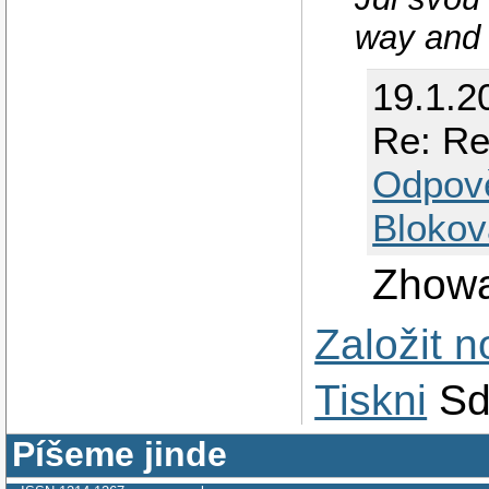
way and 
19.1.2
Re: Re
Odpov
Blokov
Zhowa
Založit 
Tiskni
Sd
Píšeme jinde