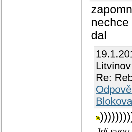
zapomnel
nechce 
dal
19.1.20
Litvinov
Re: Reb
Odpově
Blokova
))))))))
Jdi svou 