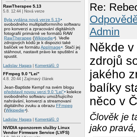
Re: Rebec
RawTherapee 5.13
5.8. 12:44 | Nová verze
Odpovědě
Byla vydána nová verze 5.13
svobodného multiplatformního softwaru
Admin
pro konverzi a zpracování digitálních
fotografií primárně ve formátů RAW
RawTherapee
(
Wikipedie
). Vedle
zdrojových kódů je k dispozici také
Někde v 
balíček ve formátu
AppImage
. Stačí jej
stáhnout, nastavit právo ke spuštění a
zdrojů so
spustit.
Ladislav Hagara
|
Komentářů: 0
jakého z
FFmpeg 9.0 "Lei"
4.8. 20:44 | Zajímavý článek
balíky s
Jean-Baptiste Kempf na svém blogu
představil novou verzi 9.0 "Lei"
kolekce
svobodného softwaru umožňujícího
něco v Č
nahrávání, konverzi a streamovaní
digitálního zvuku a obrazu
FFmpeg
(
Wikipedie
).
Člověk je t
Ladislav Hagara
|
Komentářů: 0
jako pravá
NVIDIA sponzorem služby Linux
Vendor Firmware Service (LVFS)