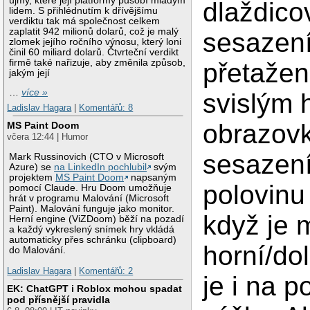
újmy, které její platformy působí mladým
dlaždico
lidem. S přihlédnutím k dřívějšímu
verdiktu tak má společnost celkem
zaplatit 942 milionů dolarů, což je malý
sesazení
zlomek jejího ročního výnosu, který loni
činil 60 miliard dolarů. Čtvrteční verdikt
firmě také nařizuje, aby změnila způsob,
přetažen
jakým její
…
více »
svislým
Ladislav Hagara
|
Komentářů: 8
obrazovk
MS Paint Doom
včera 12:44 | Humor
sesazení
Mark Russinovich (CTO v Microsoft
Azure) se
na LinkedIn pochlubil
svým
projektem
MS Paint Doom
napsaným
polovinu
pomocí Claude. Hru Doom umožňuje
hrát v programu Malování (Microsoft
Paint). Malování funguje jako monitor.
když je 
Herní engine (ViZDoom) běží na pozadí
a každý vykreslený snímek hry vkládá
automaticky přes schránku (clipboard)
horní/dol
do Malování.
Ladislav Hagara
|
Komentářů: 2
je i na p
EK: ChatGPT i Roblox mohou spadat
pod přísnější pravidla