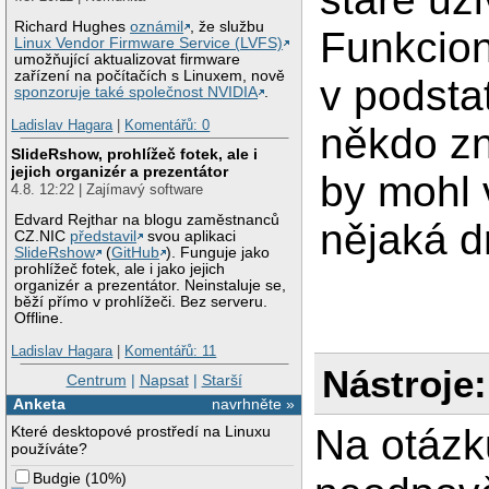
Richard Hughes
oznámil
, že službu
Funkcion
Linux Vendor Firmware Service (LVFS)
umožňující aktualizovat firmware
zařízení na počítačích s Linuxem, nově
v podsta
sponzoruje také společnost NVIDIA
.
Ladislav Hagara
|
Komentářů: 0
někdo zn
SlideRshow, prohlížeč fotek, ale i
jejich organizér a prezentátor
by mohl 
4.8. 12:22 | Zajímavý software
Edvard Rejthar na blogu zaměstnanců
nějaká d
CZ.NIC
představil
svou aplikaci
SlideRshow
(
GitHub
). Funguje jako
prohlížeč fotek, ale i jako jejich
organizér a prezentátor. Neinstaluje se,
běží přímo v prohlížeči. Bez serveru.
Offline.
Ladislav Hagara
|
Komentářů: 11
Nástroje:
Centrum
|
Napsat
|
Starší
Anketa
navrhněte »
Na otázk
Které desktopové prostředí na Linuxu
používáte?
Budgie
(
10%
)