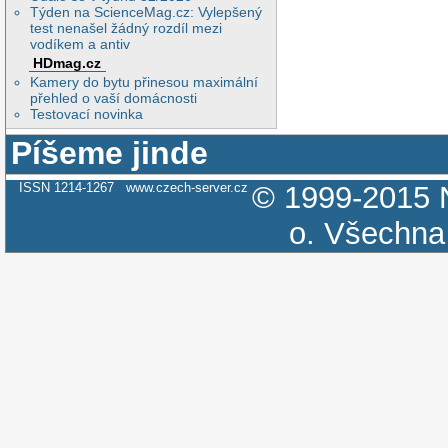
Týden na ScienceMag.cz: Vylepšený
test nenašel žádný rozdíl mezi
vodíkem a antiv
HDmag.cz
Kamery do bytu přinesou maximální
přehled o vaší domácnosti
Testovací novinka
Píšeme jinde
ISSN 1214-1267
www.czech-server.cz
© 1999-2015
o.
Všechna 