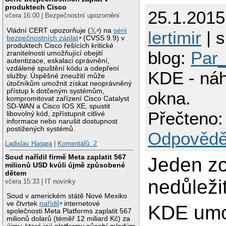
produktech Cisco
25.1.2015
včera 16:00 | Bezpečnostní upozornění
Vládní CERT upozorňuje (
𝕏
) na
sérii
lertimir
| s
bezpečnostních záplat
(CVSS 9.9) v
produktech Cisco řešících kritické
blog:
Par_
zranitelnosti umožňující obejití
autentizace, eskalaci oprávnění,
vzdálené spuštění kódu a odepření
KDE - náh
služby. Úspěšné zneužití může
útočníkům umožnit získat neoprávněný
přístup k dotčeným systémům,
okna.
kompromitovat zařízení Cisco Catalyst
SD-WAN a Cisco IOS XE, spustit
Přečteno:
libovolný kód, zpřístupnit citlivé
informace nebo narušit dostupnost
postižených systémů.
Odpovědě
Ladislav Hagara
|
Komentářů: 2
Soud nařídil firmě Meta zaplatit 567
Jeden zc
milionů USD kvůli újmě způsobené
dětem
nedůleži
včera 15:33 | IT novinky
Soud v americkém státě Nové Mexiko
ve čtvrtek
nařídil
internetové
KDE umo
společnosti Meta Platforms zaplatit 567
milionů dolarů (téměř 12 miliard Kč) za