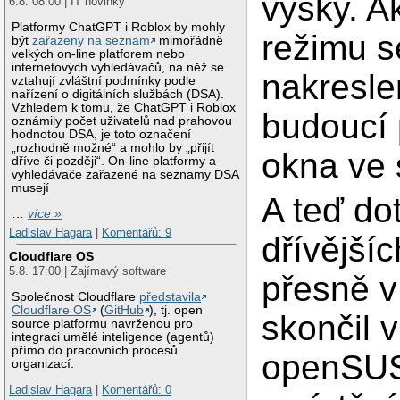
výšky. A
6.8. 08:00 | IT novinky
Platformy ChatGPT i Roblox by mohly
režimu s
být
zařazeny na seznam
mimořádně
velkých on-line platforem nebo
internetových vyhledávačů, na něž se
nakresl
vztahují zvláštní podmínky podle
nařízení o digitálních službách (DSA).
Vzhledem k tomu, že ChatGPT i Roblox
budoucí 
oznámily počet uživatelů nad prahovou
hodnotou DSA, je toto označení
„rozhodně možné“ a mohlo by „přijít
okna ve 
dříve či později“. On-line platformy a
vyhledávače zařazené na seznamy DSA
musejí
A teď do
…
více »
Ladislav Hagara
|
Komentářů: 9
dřívější
Cloudflare OS
5.8. 17:00 | Zajímavý software
přesně v
Společnost Cloudflare
představila
Cloudflare OS
(
GitHub
), tj. open
skončil v
source platformu navrženou pro
integraci umělé inteligence (agentů)
přímo do pracovních procesů
openSUSE
organizací.
Ladislav Hagara
|
Komentářů: 0