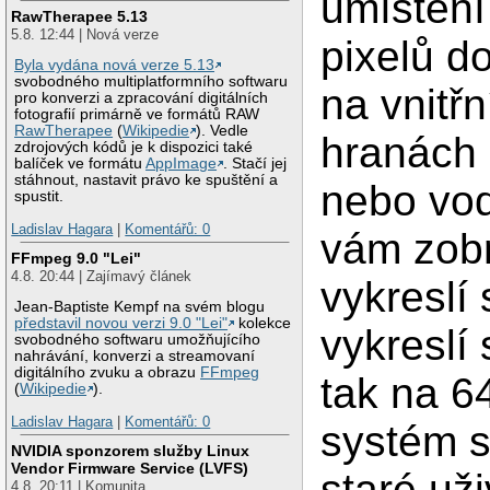
umístěn
RawTherapee 5.13
5.8. 12:44 | Nová verze
pixelů d
Byla vydána nová verze 5.13
svobodného multiplatformního softwaru
na vnitř
pro konverzi a zpracování digitálních
fotografií primárně ve formátů RAW
RawTherapee
(
Wikipedie
). Vedle
hranách 
zdrojových kódů je k dispozici také
balíček ve formátu
AppImage
. Stačí jej
stáhnout, nastavit právo ke spuštění a
nebo vod
spustit.
Ladislav Hagara
|
Komentářů: 0
vám zobr
FFmpeg 9.0 "Lei"
4.8. 20:44 | Zajímavý článek
vykreslí
Jean-Baptiste Kempf na svém blogu
představil novou verzi 9.0 "Lei"
kolekce
vykreslí 
svobodného softwaru umožňujícího
nahrávání, konverzi a streamovaní
digitálního zvuku a obrazu
FFmpeg
tak na 6
(
Wikipedie
).
Ladislav Hagara
|
Komentářů: 0
systém s
NVIDIA sponzorem služby Linux
Vendor Firmware Service (LVFS)
staré uži
4.8. 20:11 | Komunita