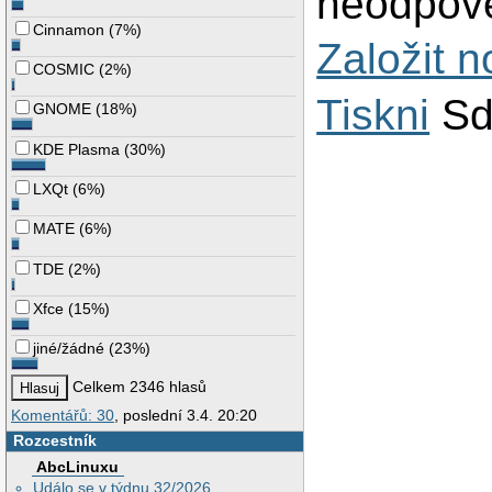
neodpově
Cinnamon
(
7%
)
Založit 
COSMIC
(
2%
)
Tiskni
Sd
GNOME
(
18%
)
KDE Plasma
(
30%
)
LXQt
(
6%
)
MATE
(
6%
)
TDE
(
2%
)
Xfce
(
15%
)
jiné/žádné
(
23%
)
Celkem 2346 hlasů
Komentářů: 30
, poslední 3.4. 20:20
Rozcestník
AbcLinuxu
Událo se v týdnu 32/2026