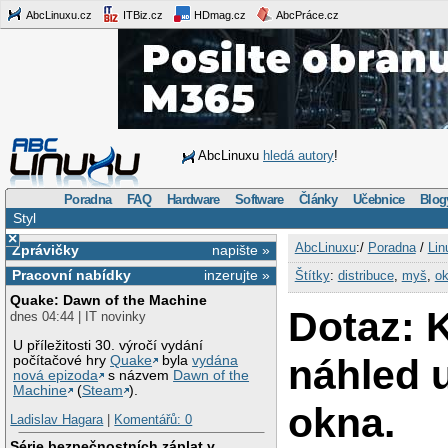
AbcLinuxu.cz
ITBiz.cz
HDmag.cz
AbcPráce.cz
AbcLinuxu
hledá autory
!
Poradna
FAQ
Hardware
Software
Články
Učebnice
Blog
Styl
×
AbcLinuxu
:/
Poradna
/
Lin
Zprávičky
napište »
Pracovní nabídky
inzerujte »
Štítky
:
distribuce
,
myš
,
o
Quake: Dawn of the Machine
Dotaz: 
dnes 04:44 | IT novinky
U příležitosti 30. výročí vydání
náhled 
počítačové hry
Quake
byla
vydána
nová epizoda
s názvem
Dawn of the
Machine
(
Steam
).
okna.
Ladislav Hagara
|
Komentářů: 0
Série bezpečnostních záplat v