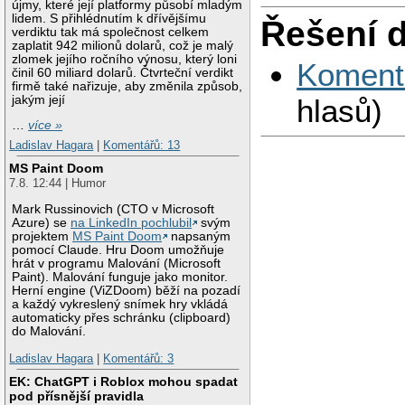
újmy, které její platformy působí mladým
lidem. S přihlédnutím k dřívějšímu
Řešení 
verdiktu tak má společnost celkem
zaplatit 942 milionů dolarů, což je malý
zlomek jejího ročního výnosu, který loni
Koment
činil 60 miliard dolarů. Čtvrteční verdikt
firmě také nařizuje, aby změnila způsob,
jakým její
hlasů)
…
více »
Ladislav Hagara
|
Komentářů: 13
MS Paint Doom
7.8. 12:44 | Humor
Mark Russinovich (CTO v Microsoft
Azure) se
na LinkedIn pochlubil
svým
projektem
MS Paint Doom
napsaným
pomocí Claude. Hru Doom umožňuje
hrát v programu Malování (Microsoft
Paint). Malování funguje jako monitor.
Herní engine (ViZDoom) běží na pozadí
a každý vykreslený snímek hry vkládá
automaticky přes schránku (clipboard)
do Malování.
Ladislav Hagara
|
Komentářů: 3
EK: ChatGPT i Roblox mohou spadat
pod přísnější pravidla