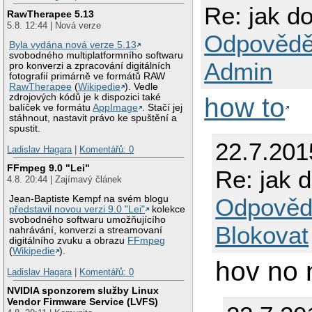
Re: jak d
RawTherapee 5.13
5.8. 12:44 | Nová verze
Odpovědě
Byla vydána nová verze 5.13
svobodného multiplatformního softwaru
Admin
pro konverzi a zpracování digitálních
fotografií primárně ve formátů RAW
RawTherapee
(
Wikipedie
). Vedle
zdrojových kódů je k dispozici také
how to
balíček ve formátu
AppImage
. Stačí jej
stáhnout, nastavit právo ke spuštění a
spustit.
22.7.201
Ladislav Hagara
|
Komentářů: 0
FFmpeg 9.0 "Lei"
Re: jak 
4.8. 20:44 | Zajímavý článek
Odpověd
Jean-Baptiste Kempf na svém blogu
představil novou verzi 9.0 "Lei"
kolekce
svobodného softwaru umožňujícího
Blokovat
nahrávání, konverzi a streamovaní
digitálního zvuku a obrazu
FFmpeg
(
Wikipedie
).
hov no 
Ladislav Hagara
|
Komentářů: 0
NVIDIA sponzorem služby Linux
Vendor Firmware Service (LVFS)