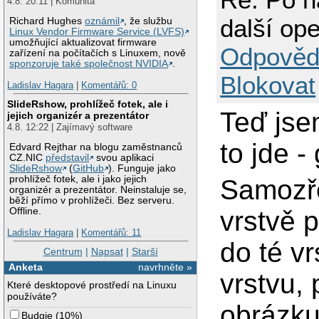
4.8. 20:11 | Komunita
další op
Richard Hughes
oznámil
, že službu
Linux Vendor Firmware Service (LVFS)
umožňující aktualizovat firmware
Odpověd
zařízení na počítačích s Linuxem, nově
sponzoruje také společnost NVIDIA
.
Blokovat
Ladislav Hagara
|
Komentářů: 0
SlideRshow, prohlížeč fotek, ale i
Teď jse
jejich organizér a prezentátor
4.8. 12:22 | Zajímavý software
to jde -
Edvard Rejthar na blogu zaměstnanců
CZ.NIC
představil
svou aplikaci
SlideRshow
(
GitHub
). Funguje jako
prohlížeč fotek, ale i jako jejich
Samozře
organizér a prezentátor. Neinstaluje se,
běží přímo v prohlížeči. Bez serveru.
vrstvě 
Offline.
Ladislav Hagara
|
Komentářů: 11
do té v
Centrum
|
Napsat
|
Starší
Anketa
navrhněte »
vrstvu,
Které desktopové prostředí na Linuxu
používáte?
obrázku
Budgie
(
10%
)