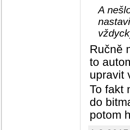
A nešl
nastav
vždyck
Ručně 
to auto
upravit 
To fakt
do bitm
potom 