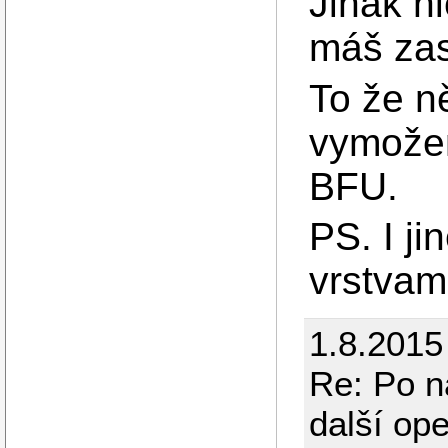
Jinak ni
máš zase
To že n
vymožen
BFU.
PS. I ji
vrstvam
1.8.2015
Re: Po n
další op