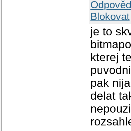
Odpověd
Blokovat
je to sk
bitmapo
kterej 
puvodni
pak nij
delat t
nepouzi
rozsahl