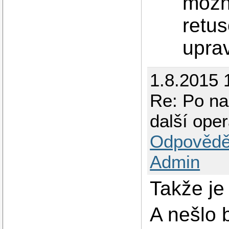
mozno
retus
uprav
1.8.2015 
Re: Po na
další ope
Odpovědě
Admin
Takže je
A nešlo 