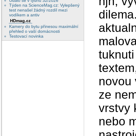
njn, vy
Událo se v týdnu 32/2026
Týden na ScienceMag.cz: Vylepšený
test nenašel žádný rozdíl mezi
dilema.
vodíkem a antiv
HDmag.cz
aktualn
Kamery do bytu přinesou maximální
přehled o vaší domácnosti
Testovací novinka
malova
tuknut
textem,
novou v
ze nem
vrstvy 
nebo m
nastroj