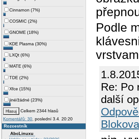
přepnou
Cinnamon
(
7%
)
COSMIC
(
2%
)
Podle m
GNOME
(
18%
)
klávesn
KDE Plasma
(
30%
)
vrstvam
LXQt
(
6%
)
MATE
(
6%
)
1.8.201
TDE
(
2%
)
Re: Po 
Xfce
(
15%
)
další o
jiné/žádné
(
23%
)
Odpově
Celkem 2344 hlasů
Komentářů: 30
, poslední 3.4. 20:20
Blokova
Rozcestník
AbcLinuxu