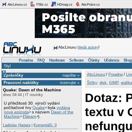
AbcLinuxu.cz
ITBiz.cz
HDmag.cz
AbcPráce.cz
AbcLinuxu
hledá autory
!
Poradna
FAQ
Hardware
Software
Články
Učebnice
Blog
Styl
×
AbcLinuxu
:/
Poradna
/
Lin
Zprávičky
napište »
Pracovní nabídky
inzerujte »
Štítky
:
disk
,
GIMP
,
grafik
Quake: Dawn of the Machine
Dotaz: 
dnes 04:44 | IT novinky
U příležitosti 30. výročí vydání
textu v
počítačové hry
Quake
byla
vydána
nová epizoda
s názvem
Dawn of the
Machine
(
Steam
).
nefunguj
Ladislav Hagara
|
Komentářů: 0