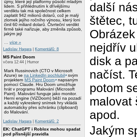
újmy, které její platformy působí mladým
další nás
lidem. S přihlédnutím k dřívějšímu
verdiktu tak má společnost celkem
zaplatit 942 milionů dolarů, což je malý
štětec, 
zlomek jejího ročního výnosu, který loni
činil 60 miliard dolarů. Čtvrteční verdikt
firmě také nařizuje, aby změnila způsob,
Obrázek
jakým její
…
více »
nejdřív u
Ladislav Hagara
|
Komentářů: 8
disk a p
MS Paint Doom
včera 12:44 | Humor
načíst. 
Mark Russinovich (CTO v Microsoft
Azure) se
na LinkedIn pochlubil
svým
projektem
MS Paint Doom
napsaným
potom s
pomocí Claude. Hru Doom umožňuje
hrát v programu Malování (Microsoft
Paint). Malování funguje jako monitor.
malovat 
Herní engine (ViZDoom) běží na pozadí
a každý vykreslený snímek hry vkládá
automaticky přes schránku (clipboard)
apod.
do Malování.
Ladislav Hagara
|
Komentářů: 2
Jakým s
EK: ChatGPT i Roblox mohou spadat
pod přísnější pravidla