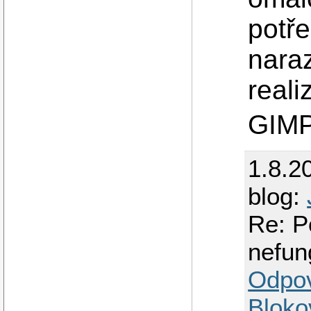
potře
nara
reali
GIMP
1.8.2
blog:
Re: P
nefun
Odpo
Bloko