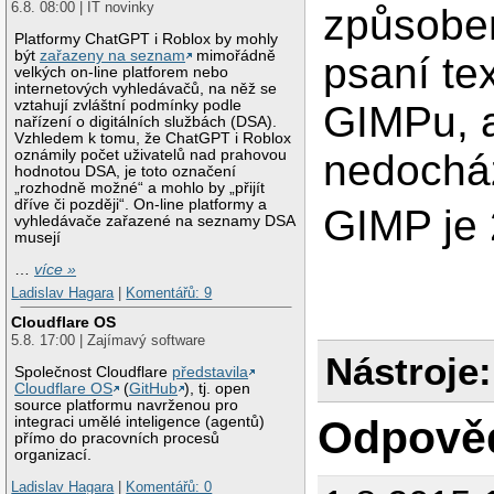
6.8. 08:00 | IT novinky
způsobe
Platformy ChatGPT i Roblox by mohly
být
zařazeny na seznam
mimořádně
psaní te
velkých on-line platforem nebo
internetových vyhledávačů, na něž se
vztahují zvláštní podmínky podle
GIMPu, 
nařízení o digitálních službách (DSA).
Vzhledem k tomu, že ChatGPT i Roblox
nedochá
oznámily počet uživatelů nad prahovou
hodnotou DSA, je toto označení
„rozhodně možné“ a mohlo by „přijít
dříve či později“. On-line platformy a
GIMP je 
vyhledávače zařazené na seznamy DSA
musejí
…
více »
Ladislav Hagara
|
Komentářů: 9
Cloudflare OS
5.8. 17:00 | Zajímavý software
Nástroje:
Společnost Cloudflare
představila
Cloudflare OS
(
GitHub
), tj. open
source platformu navrženou pro
Odpově
integraci umělé inteligence (agentů)
přímo do pracovních procesů
organizací.
Ladislav Hagara
|
Komentářů: 0