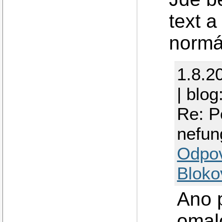
text a
normá
1.8.2
| blog
Re: P
nefun
Odpo
Bloko
Ano p
omal