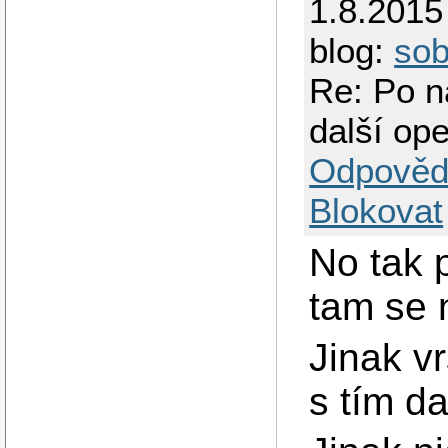
1.8.2015
blog:
so
Re: Po n
další op
Odpověd
Blokovat
No tak 
tam se 
Jinak v
s tím da