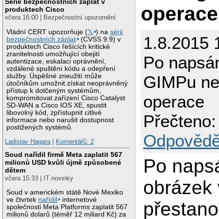
Série bezpečnostních záplat v
operace
produktech Cisco
včera 16:00 | Bezpečnostní upozornění
Vládní CERT upozorňuje (
𝕏
) na
sérii
1.8.2015 
bezpečnostních záplat
(CVSS 9.9) v
produktech Cisco řešících kritické
zranitelnosti umožňující obejití
Po napsán
autentizace, eskalaci oprávnění,
vzdálené spuštění kódu a odepření
služby. Úspěšné zneužití může
GIMPu nef
útočníkům umožnit získat neoprávněný
přístup k dotčeným systémům,
operace
kompromitovat zařízení Cisco Catalyst
SD-WAN a Cisco IOS XE, spustit
libovolný kód, zpřístupnit citlivé
Přečteno:
informace nebo narušit dostupnost
postižených systémů.
Odpovědě
Ladislav Hagara
|
Komentářů: 2
Soud nařídil firmě Meta zaplatit 567
Po napsá
milionů USD kvůli újmě způsobené
dětem
včera 15:33 | IT novinky
obrázek
Soud v americkém státě Nové Mexiko
ve čtvrtek
nařídil
internetové
přestano
společnosti Meta Platforms zaplatit 567
milionů dolarů (téměř 12 miliard Kč) za