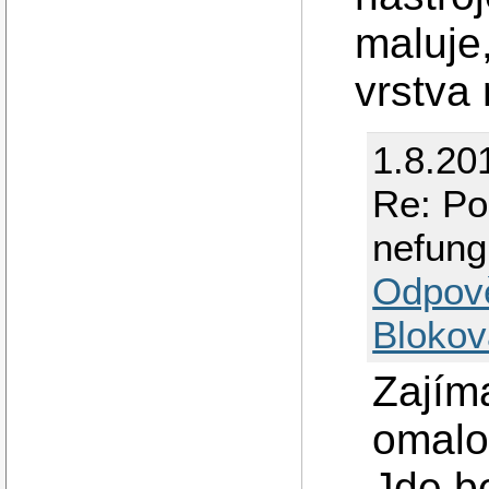
maluje,
vrstva 
1.8.20
Re: Po
nefung
Odpov
Blokov
Zajíma
omalo
Jde be