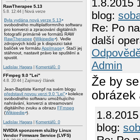
1.8.2015 
RawTherapee 5.13
5.8. 12:44 | Nová verze
blog:
sob
Byla vydána nová verze 5.13
Re: Po na
svobodného multiplatformního softwaru
pro konverzi a zpracování digitálních
fotografií primárně ve formátů RAW
další ope
RawTherapee
(
Wikipedie
). Vedle
zdrojových kódů je k dispozici také
balíček ve formátu
AppImage
. Stačí jej
Odpovědě
stáhnout, nastavit právo ke spuštění a
spustit.
Admin
Ladislav Hagara
|
Komentářů: 0
FFmpeg 9.0 "Lei"
Že by se
4.8. 20:44 | Zajímavý článek
Jean-Baptiste Kempf na svém blogu
obrázek 
představil novou verzi 9.0 "Lei"
kolekce
svobodného softwaru umožňujícího
nahrávání, konverzi a streamovaní
digitálního zvuku a obrazu
FFmpeg
1.8.2015
(
Wikipedie
).
Ladislav Hagara
|
Komentářů: 0
blog:
so
NVIDIA sponzorem služby Linux
Vendor Firmware Service (LVFS)
Re: Po n