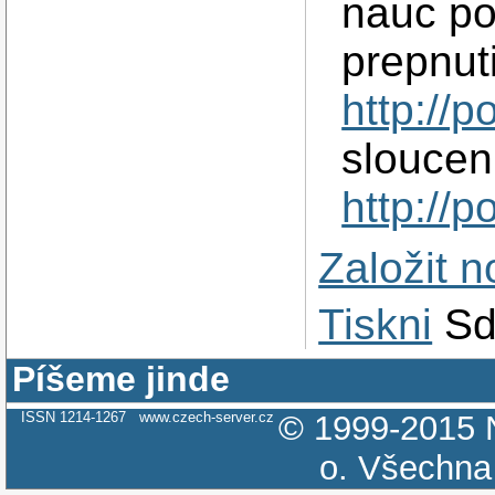
nauc po
prepnuti
http://
slouceni
http://
Založit 
Tiskni
Sd
Píšeme jinde
ISSN 1214-1267
www.czech-server.cz
© 1999-2015
o.
Všechna 