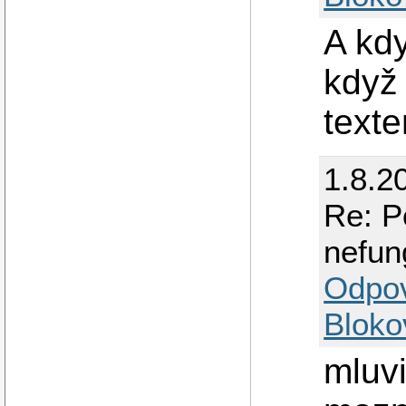
A kdy
když
text
1.8.2
Re: P
nefun
Odpo
Bloko
mluv