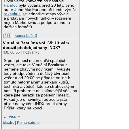
První verze konverzního nástroje
Pandoc
byla vydána před 20 lety. Jeho
autor John MacFarlane při tomto výročí
rekapituluje
jednotlivé etapy vývoje
a přidávání nových funkcí – rozšíření
nejen Markdownu a podporu mnoha
dalších formátů.
|🇵🇸
|
Komentářů: 0
Virtuální Bastlírna vol. 65: Už vám
dorazil předobjednaný INDX?
4.8. 00:55 | Pozvánky
Srpen přinesl nejen další spalující
vedro, ale také Virtuální Bastlírnu s
neméně žhavými novinkami. Využijte
tedy předpovědi na deštivý čtvrteční
večer a od 20:00 se připojte online k
tomuto neformálnímu setkání kutilů,
techniků a vědců, kde se strahovskými
bastlíři proberete nejzajímavější věci, na
které jste narazili za poslední měsíc.
Pokud jde o novinky, řeč zcela jistě
přijde na systém INDX pro tiskárny
Průša, který na konci
…
více »
bkralik
|
Komentářů: 0