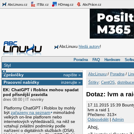
AbcLinuxu.cz
ITBiz.cz
HDmag.cz
AbcPráce.cz
AbcLinuxu
hledá autory
!
Poradna
FAQ
Hardware
Softw
Styl
×
AbcLinuxu
:/
Poradna
/
Lin
Zprávičky
napište »
Pracovní nabídky
inzerujte »
Štítky
:
CentOS
,
distribuce
EK: ChatGPT i Roblox mohou spadat
Dotaz: lvm a rai
pod přísnější pravidla
dnes 08:00 | IT novinky
17.11.2015 15:39 Bount
Platformy ChatGPT i Roblox by mohly
lvm a raid 1
být
zařazeny na seznam
mimořádně
Přečteno: 313×
velkých on-line platforem nebo
Odpovědět
|
Admin
internetových vyhledávačů, na něž se
vztahují zvláštní podmínky podle
Ahoj,
nařízení o digitálních službách (DSA).