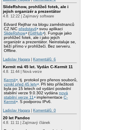
SlideRshow, prohlížeč fotek, ale i
jejich organizér a prezentátor
4.8. 12:22 | Zajímavý software
Edvard Rejthar na blogu zaměstnanců
CZ.NIC
představil
svou aplikaci
SlideRshow
(
GitHub
). Funguje jako
prohlížeč fotek, ale i jako jejich
organizér a prezentátor. Neinstaluje se,
běží přímo v prohlížeči. Bez serveru.
Offline.
Ladislav Hagara
|
Komentářů: 6
Kermit má 45 let. Vydán C-Kermit 11
4.8. 11:44 | Nová verze
Kermit
, tj. protokol pro přenos souborů,
vznikl před 45 lety
. Při této příležitosti
byla po 15 letech od vydání poslední
stabilní verze 9.0.302 vydána
nová
stabilní verze 11
implementace
C-
Kermit
. S podporou IPv6.
Ladislav Hagara
|
Komentářů: 0
20 let Pandoc
4.8. 11:11 | Zajímavý článek