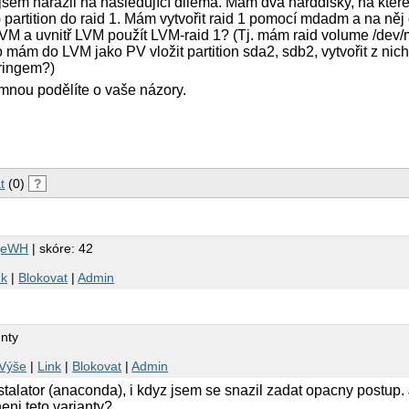
 jsem narazil na následující dilema. Mám dva harddisky, na kter
t) partition do raid 1. Mám vytvořit raid 1 pomocí mdadm a na ně
LVM a uvnitř LVM použít LVM-raid 1? (Tj. mám raid volume /dev
mám do LVM jako PV vložit partition sda2, sdb2, vytvořit z nich
oringem?)
mnou podělíte o vaše názory.
t
(0)
?
geWH
| skóre: 42
nk
|
Blokovat
|
Admin
nty
Výše
|
Link
|
Blokovat
|
Admin
instalator (anaconda), i kdyz jsem se snazil zadat opacny postup
eni teto varianty?