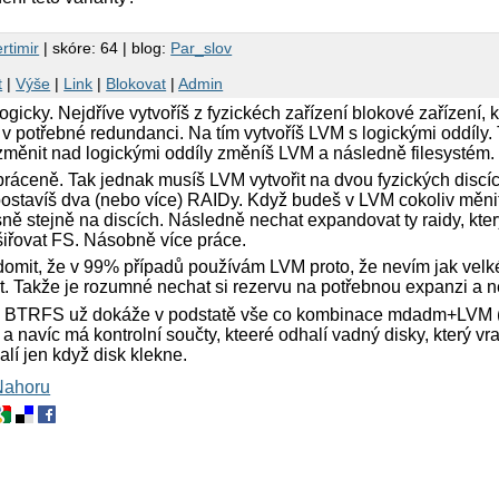
ertimir
| skóre: 64 | blog:
Par_slov
t
|
Výše
|
Link
|
Blokovat
|
Admin
logicky. Nejdříve vytvoříš z fyzickéch zařízení blokové zařízení,
, v potřebné redundanci. Na tím vytvoříš LVM s logickými oddíly.
změnit nad logickými oddíly změníš LVM a následně filesystém.
ráceně. Tak jednak musíš LVM vytvořit na dvou fyzických discíc
ostavíš dva (nebo více) RAIDy. Když budeš v LVM cokoliv měnit.
ně stejně na discích. Následně nechat expandovat ty raidy, kter
šiřovat FS. Násobně více práce.
ědomit, že v 99% případů používám LVM proto, že nevím jak vel
t. Takže je rozumné nechat si rezervu na potřebnou expanzi a ne
u BTRFS už dokáže v podstatě vše co kombinace mdadm+LVM (m
 navíc má kontrolní součty, kteeré odhalí vadný disky, který vr
lí jen když disk klekne.
Nahoru