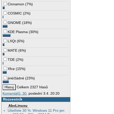
Cinnamon
(
7%
)
COSMIC
(
2%
)
GNOME
(
18%
)
KDE Plasma
(
30%
)
LXQt
(
6%
)
MATE
(
6%
)
TDE
(
2%
)
Xfce
(
15%
)
jiné/žádné
(
23%
)
Celkem 2327 hlasů
Komentářů: 30
, poslední 3.4. 20:20
Rozcestník
AbcLinuxu
Ušetřete 30 %: Windows 11 Pro jen