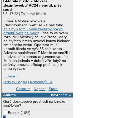
T-Mobile nikdo k blokaci
‚dezinfowebu‘ AC24 nenutil, píše
soud
3.8. 17:22 | Zajímavý článek
Firma T-Mobile blokovala
„dezinformační web“ AC24 bez toho,
aniž by k tomu měla závazný pokyn
orgánů veřejné moci
. Píše to ve svém
rozsudku Městský soud v Praze, který
po čtyřech letech uzavřel kauzu blokace
zmíněného webu. Operátor musí
uhradit škodu ve výši 35 tisíc korun.
Advokát společnosti T-Mobile se snažil i
u odvolacího senátu argumentovat tím,
že firma jednala v dobré víře, když na
stránky omezila přístup poté, co ji k
tomu vyzvalo
…
více »
Ladislav Hagara
|
Komentářů: 64
Centrum
|
Napsat
|
Starší
Anketa
navrhněte »
Které desktopové prostředí na Linuxu
používáte?
Budgie
(
10%
)