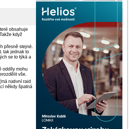
 které obsahuje
 Takže když
h přesně stejné.
 tak jednak to
ých se to týká a
ké oddíly mohu
rozdělit vše.
á nativní raid
ací někdy špatná