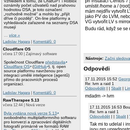
při instalaci Centos 7
Vzhledem k tomu, že ChatGPT i Roblox
oznámily počet uživatelů nad prahovou
umístit /home a / (roo
hodnotou DSA, je toto označení
mám nejdřív vytvořit 
„rozhodně možné“ a mohlo by „přijít
jako PV do LVM, nebo 
dříve či později“. On-line platformy a
VG vytvořit LV s mirr
vyhledávače zařazené na seznamy DSA
musejí
Budu rád, když se se 
…
více »
Ladislav Hagara
|
Komentářů: 0
Cloudflare OS
včera 17:00 | Zajímavý software
Nástroje:
Začni sledova
Společnost Cloudflare
představila
Cloudflare OS
(
GitHub
), tj. open
Odpovědi
source platformu navrženou pro
integraci umělé inteligence (agentů)
17.11.2015 15:52
Geor
přímo do pracovních procesů
Re: lvm a raid 1
organizací.
Odpovědět
| |
Sbalit
|
Li
Ladislav Hagara
|
Komentářů: 0
mdadm -> lvm
RawTherapee 5.13
včera 12:44 | Nová verze
17.11.2015 16:53 Bou
Re: lvm a raid 1
Byla vydána nová verze 5.13
Odpovědět
| |
Sbalit
|
svobodného multiplatformního softwaru
pro konverzi a zpracování digitálních
Tak mi to udelal i 
fotografií primárně ve formátů RAW
jsou pro uprednostn