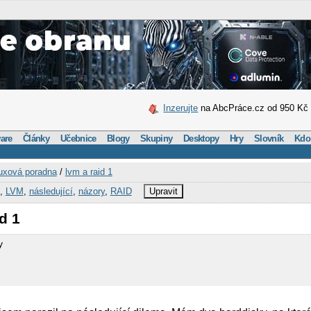
Inzerujte
na AbcPráce.cz od 950 Kč
are
Články
Učebnice
Blogy
Skupiny
Desktopy
Hry
Slovník
Kdo
uxová poradna
/
lvm a raid 1
,
LVM
,
následující
,
názory
,
RAID
Upravit
d 1
y