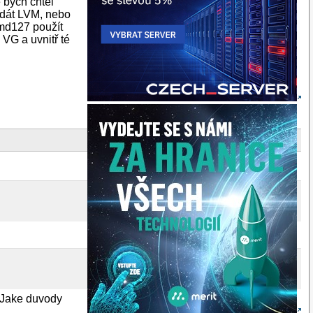
é bych chtěl
j dát LVM, nebo
/md127 použít
 VG a uvnitř té
. Jake duvody