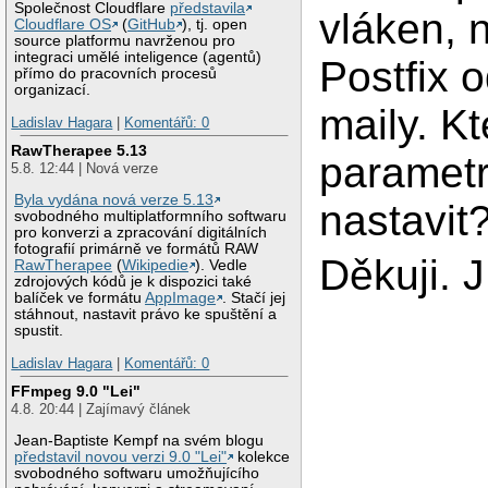
Společnost Cloudflare
představila
vláken, 
Cloudflare OS
(
GitHub
), tj. open
source platformu navrženou pro
integraci umělé inteligence (agentů)
Postfix o
přímo do pracovních procesů
organizací.
maily. Kt
Ladislav Hagara
|
Komentářů: 0
RawTherapee 5.13
parametr
5.8. 12:44 | Nová verze
Byla vydána nová verze 5.13
nastavit
svobodného multiplatformního softwaru
pro konverzi a zpracování digitálních
fotografií primárně ve formátů RAW
Děkuji. J
RawTherapee
(
Wikipedie
). Vedle
zdrojových kódů je k dispozici také
balíček ve formátu
AppImage
. Stačí jej
stáhnout, nastavit právo ke spuštění a
spustit.
Ladislav Hagara
|
Komentářů: 0
FFmpeg 9.0 "Lei"
4.8. 20:44 | Zajímavý článek
Jean-Baptiste Kempf na svém blogu
představil novou verzi 9.0 "Lei"
kolekce
svobodného softwaru umožňujícího