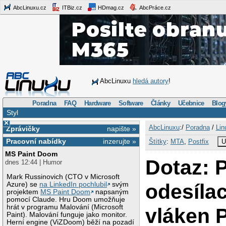
AbcLinuxu.cz
ITBiz.cz
HDmag.cz
AbcPráce.cz
AbcLinuxu
hledá autory
!
Poradna
FAQ
Hardware
Software
Články
Učebnice
Blog
Styl
×
AbcLinuxu
:/
Poradna
/
Lin
Zprávičky
napište »
Pracovní nabídky
inzerujte »
Štítky
:
MTA
,
Postfix
U
MS Paint Doom
Dotaz: 
dnes 12:44 | Humor
Mark Russinovich (CTO v Microsoft
odesíla
Azure) se
na LinkedIn pochlubil
svým
projektem
MS Paint Doom
napsaným
pomocí Claude. Hru Doom umožňuje
hrát v programu Malování (Microsoft
vláken 
Paint). Malování funguje jako monitor.
Herní engine (ViZDoom) běží na pozadí