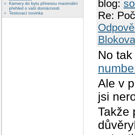
blog:
so
Kamery do bytu přinesou maximální
přehled o vaší domácnosti
Re: Poč
Testovací novinka
Odpově
Blokova
No tak
number
Ale v p
jsi ner
Takže 
důvěry