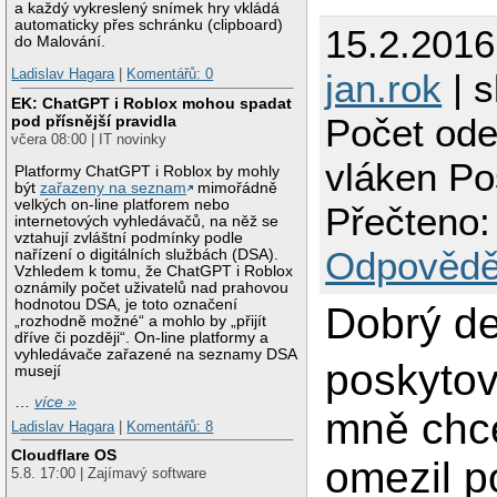
a každý vykreslený snímek hry vkládá
automaticky přes schránku (clipboard)
15.2.2016
do Malování.
Ladislav Hagara
|
Komentářů: 0
jan.rok
| s
EK: ChatGPT i Roblox mohou spadat
Počet ode
pod přísnější pravidla
včera 08:00 | IT novinky
vláken Po
Platformy ChatGPT i Roblox by mohly
být
zařazeny na seznam
mimořádně
velkých on-line platforem nebo
Přečteno:
internetových vyhledávačů, na něž se
vztahují zvláštní podmínky podle
Odpovědě
nařízení o digitálních službách (DSA).
Vzhledem k tomu, že ChatGPT i Roblox
oznámily počet uživatelů nad prahovou
hodnotou DSA, je toto označení
Dobrý de
„rozhodně možné“ a mohlo by „přijít
dříve či později“. On-line platformy a
vyhledávače zařazené na seznamy DSA
poskytov
musejí
…
více »
mně chc
Ladislav Hagara
|
Komentářů: 8
Cloudflare OS
omezil p
5.8. 17:00 | Zajímavý software