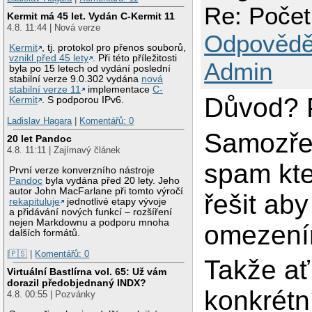
Re: Počet
Kermit má 45 let. Vydán C-Kermit 11
4.8. 11:44 | Nová verze
Odpovědě
Kermit
, tj. protokol pro přenos souborů,
vznikl před 45 lety
. Při této příležitosti
Admin
byla po 15 letech od vydání poslední
stabilní verze 9.0.302 vydána
nová
stabilní verze 11
implementace
C-
Důvod? P
Kermit
. S podporou IPv6.
Ladislav Hagara
|
Komentářů: 0
Samozře
20 let Pandoc
4.8. 11:11 | Zajímavý článek
spam kte
První verze konverzního nástroje
Pandoc
byla vydána před 20 lety. Jeho
autor John MacFarlane při tomto výročí
řešit aby
rekapituluje
jednotlivé etapy vývoje
a přidávání nových funkcí – rozšíření
nejen Markdownu a podporu mnoha
omezením
dalších formátů.
|🇵🇸
|
Komentářů: 0
Takže ať
Virtuální Bastlírna vol. 65: Už vám
dorazil předobjednaný INDX?
konkrétní
4.8. 00:55 | Pozvánky