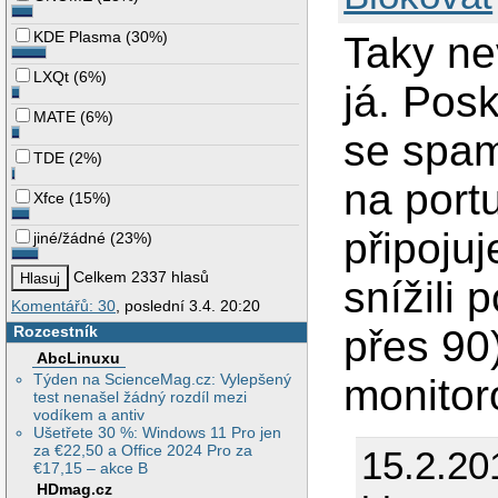
KDE Plasma
(
30%
)
Taky ne
LXQt
(
6%
)
já. Pos
MATE
(
6%
)
se spam
TDE
(
2%
)
na port
Xfce
(
15%
)
připoju
jiné/žádné
(
23%
)
Celkem 2337 hlasů
snížili 
Komentářů: 30
, poslední 3.4. 20:20
Rozcestník
přes 90
AbcLinuxu
Týden na ScienceMag.cz: Vylepšený
monitor
test nenašel žádný rozdíl mezi
vodíkem a antiv
Ušetřete 30 %: Windows 11 Pro jen
za €22,50 a Office 2024 Pro za
15.2.20
€17,15 – akce B
HDmag.cz