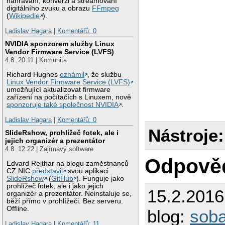
nahrávání, konverzi a streamovaní
digitálního zvuku a obrazu
FFmpeg
(
Wikipedie
).
Ladislav Hagara
|
Komentářů: 0
NVIDIA sponzorem služby Linux
Vendor Firmware Service (LVFS)
4.8. 20:11 | Komunita
Richard Hughes
oznámil
, že službu
Linux Vendor Firmware Service (LVFS)
umožňující aktualizovat firmware
zařízení na počítačích s Linuxem, nově
sponzoruje také společnost NVIDIA
.
Ladislav Hagara
|
Komentářů: 0
Nástroje:
SlideRshow, prohlížeč fotek, ale i
jejich organizér a prezentátor
4.8. 12:22 | Zajímavý software
Odpově
Edvard Rejthar na blogu zaměstnanců
CZ.NIC
představil
svou aplikaci
SlideRshow
(
GitHub
). Funguje jako
prohlížeč fotek, ale i jako jejich
15.2.201
organizér a prezentátor. Neinstaluje se,
běží přímo v prohlížeči. Bez serveru.
Offline.
blog:
sob
Ladislav Hagara
|
Komentářů: 11