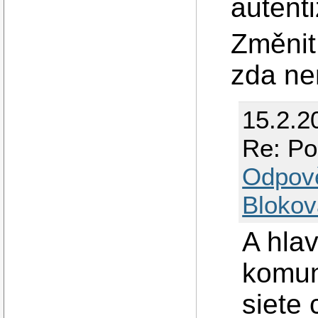
autenti
Změnit
zda ne
15.2.2
Re: Po
Odpov
Blokov
A hlav
komun
siete 