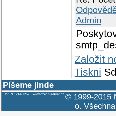
Odpovědě
Admin
Poskytov
smtp_des
Založit 
Tiskni
Sd
Píšeme jinde
ISSN 1214-1267
www.czech-server.cz
© 1999-2015
o.
Všechna 