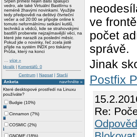
Srpen přinesl nejen další spalující
neodesílá
vedro, ale také Virtuální Bastlírnu s
neméně žhavými novinkami. Využijte
tedy předpovědi na deštivý čtvrteční
ve front
večer a od 20:00 se připojte online k
tomuto neformálnímu setkání kutilů,
techniků a vědců, kde se strahovskými
počet ad
bastlíři proberete nejzajímavější věci, na
které jste narazili za poslední měsíc.
Pokud jde o novinky, řeč zcela jistě
správě.
přijde na systém INDX pro tiskárny
Průša, který na konci
Jinak sk
…
více »
bkralik
|
Komentářů: 0
Centrum
|
Napsat
|
Starší
Postfix 
Anketa
navrhněte »
Které desktopové prostředí na Linuxu
používáte?
15.2.201
Budgie
(
10%
)
Re: Poče
Cinnamon
(
7%
)
Odpověd
COSMIC
(
2%
)
Blokovat
GNOME
(
18%
)