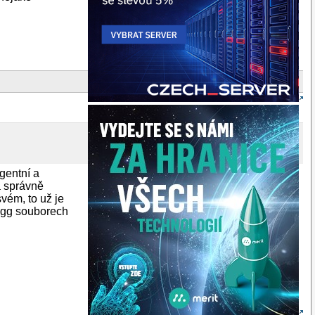
gentní a
a správně
svém, to už je
 ogg souborech