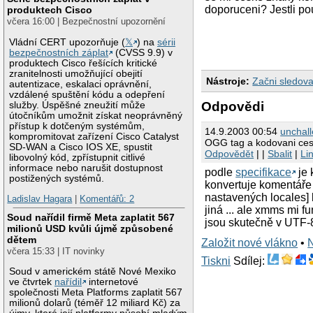
doporuceni? Jestli p
produktech Cisco
včera 16:00 | Bezpečnostní upozornění
Vládní CERT upozorňuje (
𝕏
) na
sérii
bezpečnostních záplat
(CVSS 9.9) v
produktech Cisco řešících kritické
zranitelnosti umožňující obejití
Nástroje:
Začni sledova
autentizace, eskalaci oprávnění,
vzdálené spuštění kódu a odepření
Odpovědi
služby. Úspěšné zneužití může
útočníkům umožnit získat neoprávněný
přístup k dotčeným systémům,
14.9.2003 00:54
unchal
kompromitovat zařízení Cisco Catalyst
OGG tag a kodovani ces
SD-WAN a Cisco IOS XE, spustit
Odpovědět
| |
Sbalit
|
Li
libovolný kód, zpřístupnit citlivé
informace nebo narušit dostupnost
podle
specifikace
je 
postižených systémů.
konvertuje komentáře
nastavených locales] b
Ladislav Hagara
|
Komentářů: 2
jiná ... ale xmms mi f
Soud nařídil firmě Meta zaplatit 567
jsou skutečně v UTF-8
milionů USD kvůli újmě způsobené
dětem
Založit nové vlákno
•
včera 15:33 | IT novinky
Tiskni
Sdílej:
Soud v americkém státě Nové Mexiko
ve čtvrtek
nařídil
internetové
společnosti Meta Platforms zaplatit 567
milionů dolarů (téměř 12 miliard Kč) za