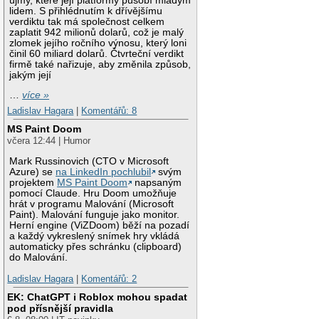
újmy, které její platformy působí mladým
lidem. S přihlédnutím k dřívějšímu
verdiktu tak má společnost celkem
zaplatit 942 milionů dolarů, což je malý
zlomek jejího ročního výnosu, který loni
činil 60 miliard dolarů. Čtvrteční verdikt
firmě také nařizuje, aby změnila způsob,
jakým její
…
více »
Ladislav Hagara
|
Komentářů: 8
MS Paint Doom
včera 12:44 | Humor
Mark Russinovich (CTO v Microsoft
Azure) se
na LinkedIn pochlubil
svým
projektem
MS Paint Doom
napsaným
pomocí Claude. Hru Doom umožňuje
hrát v programu Malování (Microsoft
Paint). Malování funguje jako monitor.
Herní engine (ViZDoom) běží na pozadí
a každý vykreslený snímek hry vkládá
automaticky přes schránku (clipboard)
do Malování.
Ladislav Hagara
|
Komentářů: 2
EK: ChatGPT i Roblox mohou spadat
pod přísnější pravidla