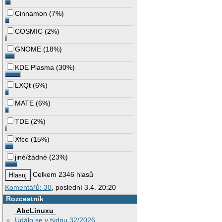
Cinnamon
(
7%
)
COSMIC
(
2%
)
GNOME
(
18%
)
KDE Plasma
(
30%
)
LXQt
(
6%
)
MATE
(
6%
)
TDE
(
2%
)
Xfce
(
15%
)
jiné/žádné
(
23%
)
Celkem 2346 hlasů
Komentářů: 30
, poslední 3.4. 20:20
Rozcestník
AbcLinuxu
Událo se v týdnu 32/2026