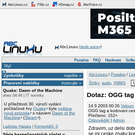
AbcLinuxu.cz
ITBiz.cz
HDmag.cz
AbcPráce.cz
AbcLinuxu
hledá autory
!
Poradna
FAQ
Hardware
Softw
Styl
×
AbcLinuxu
:/
Poradna
/
Lin
Zprávičky
napište »
Pracovní nabídky
inzerujte »
Štítky
:
audio
,
XMMS
U
Quake: Dawn of the Machine
Dotaz: OGG tag
dnes 04:44 | IT novinky
U příležitosti 30. výročí vydání
14.9.2003 00:26
Valoun
počítačové hry
Quake
byla
vydána
OGG tag a kodovani ces
nová epizoda
s názvem
Dawn of the
Přečteno: 152×
Machine
(
Steam
).
Odpovědět
|
Admin
Ladislav Hagara
|
Komentářů: 0
Zdravim, uz delsi dob
se mi ceske znaky kor
Série bezpečnostních záplat v