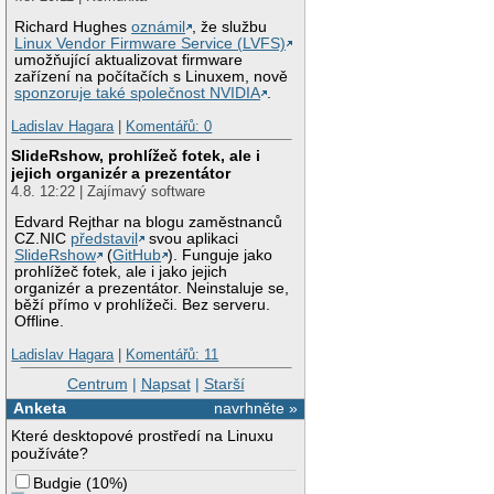
Richard Hughes
oznámil
, že službu
Linux Vendor Firmware Service (LVFS)
umožňující aktualizovat firmware
zařízení na počítačích s Linuxem, nově
sponzoruje také společnost NVIDIA
.
Ladislav Hagara
|
Komentářů: 0
SlideRshow, prohlížeč fotek, ale i
jejich organizér a prezentátor
4.8. 12:22 | Zajímavý software
Edvard Rejthar na blogu zaměstnanců
CZ.NIC
představil
svou aplikaci
SlideRshow
(
GitHub
). Funguje jako
prohlížeč fotek, ale i jako jejich
organizér a prezentátor. Neinstaluje se,
běží přímo v prohlížeči. Bez serveru.
Offline.
Ladislav Hagara
|
Komentářů: 11
Centrum
|
Napsat
|
Starší
Anketa
navrhněte »
Které desktopové prostředí na Linuxu
používáte?
Budgie
(
10%
)