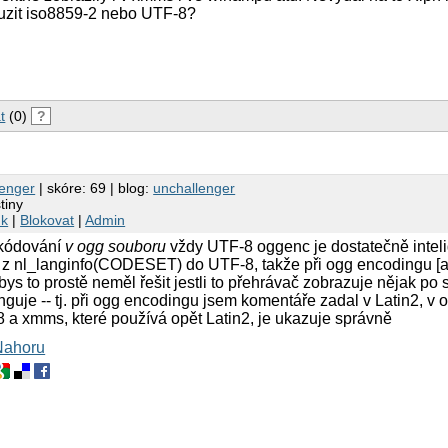
ouzit iso8859-2 nebo UTF-8?
t
(0)
?
lenger
| skóre: 69 | blog:
unchallenger
tiny
nk
|
Blokovat
|
Admin
kódování
v ogg souboru
vždy UTF-8 oggenc je dostatečně inteli
 z nl_langinfo(CODESET) do UTF-8, takže při ogg encodingu [
ys to prostě neměl řešit jestli to přehrávač zobrazuje nějak po 
unguje -- tj. při ogg encodingu jsem komentáře zadal v Latin2, v
 a xmms, které používá opět Latin2, je ukazuje správně
Nahoru