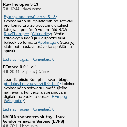
RawTherapee 5.13
5.8. 12:44 | Nová verze
Byla vydána nová verze 5.13
svobodného multiplatformního softwaru
pro konverzi a zpracování digitálních
fotografií primárně ve formátů RAW
RawTherapee
(
Wikipedie
). Vedle
zdrojových kódů je k dispozici také
balíček ve formátu
AppImage
. Stačí jej
stáhnout, nastavit právo ke spuštění a
spustit.
Ladislav Hagara
|
Komentářů: 0
FFmpeg 9.0 "Lei"
4.8. 20:44 | Zajímavý článek
Jean-Baptiste Kempf na svém blogu
představil novou verzi 9.0 "Lei"
kolekce
svobodného softwaru umožňujícího
nahrávání, konverzi a streamovaní
digitálního zvuku a obrazu
FFmpeg
(
Wikipedie
).
Ladislav Hagara
|
Komentářů: 0
NVIDIA sponzorem služby Linux
Vendor Firmware Service (LVFS)
4.8. 20:11 | Komunita