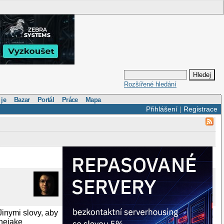
Rozšířené hledání
 je
Bazar
Portál
Práce
Mapa
Přihlášení
|
Registrace
Jinymi slovy, aby
 nejake