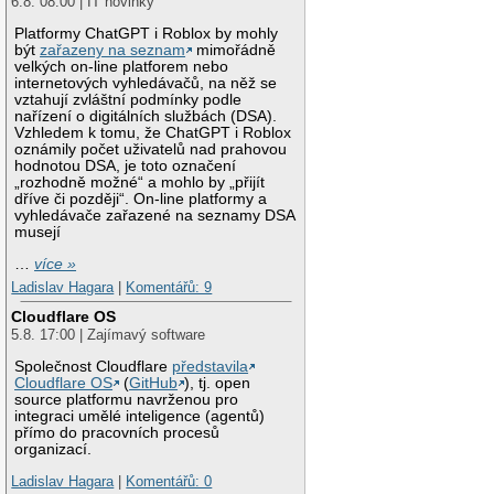
6.8. 08:00 | IT novinky
Platformy ChatGPT i Roblox by mohly
být
zařazeny na seznam
mimořádně
velkých on-line platforem nebo
internetových vyhledávačů, na něž se
vztahují zvláštní podmínky podle
nařízení o digitálních službách (DSA).
Vzhledem k tomu, že ChatGPT i Roblox
oznámily počet uživatelů nad prahovou
hodnotou DSA, je toto označení
„rozhodně možné“ a mohlo by „přijít
dříve či později“. On-line platformy a
vyhledávače zařazené na seznamy DSA
musejí
…
více »
Ladislav Hagara
|
Komentářů: 9
Cloudflare OS
5.8. 17:00 | Zajímavý software
Společnost Cloudflare
představila
Cloudflare OS
(
GitHub
), tj. open
source platformu navrženou pro
integraci umělé inteligence (agentů)
přímo do pracovních procesů
organizací.
Ladislav Hagara
|
Komentářů: 0