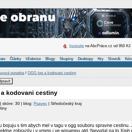
Inzerujte
na AbcPráce.cz od 950 Kč
are
Články
Učebnice
Blogy
Skupiny
Desktopy
Hry
Slovník
Kdo
uxová poradna
/
OGG tag a kodovani cestiny
pravit
 a kodovani cestiny
| skóre: 30 | blog:
Psavec
| Středočeský kraj
tiny
u bojuju s tim abych mel v tagu v ogg souboru spravne cestinu. 
ektne zobrazily i v xmms i ve winampu atd. Nevydal na to Xiph