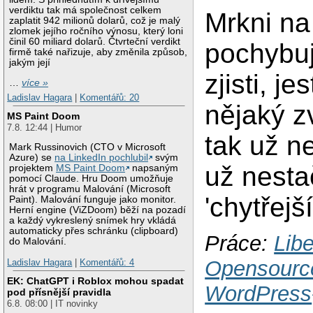
verdiktu tak má společnost celkem
Mrkni na
zaplatit 942 milionů dolarů, což je malý
zlomek jejího ročního výnosu, který loni
činil 60 miliard dolarů. Čtvrteční verdikt
pochybuj
firmě také nařizuje, aby změnila způsob,
jakým její
zjisti, j
…
více »
Ladislav Hagara
|
Komentářů: 20
nějaký z
MS Paint Doom
7.8. 12:44 | Humor
tak už n
Mark Russinovich (CTO v Microsoft
Azure) se
na LinkedIn pochlubil
svým
už nesta
projektem
MS Paint Doom
napsaným
pomocí Claude. Hru Doom umožňuje
hrát v programu Malování (Microsoft
'chytřejš
Paint). Malování funguje jako monitor.
Herní engine (ViZDoom) běží na pozadí
a každý vykreslený snímek hry vkládá
automaticky přes schránku (clipboard)
Práce:
Libe
do Malování.
Opensourc
Ladislav Hagara
|
Komentářů: 4
EK: ChatGPT i Roblox mohou spadat
WordPress
pod přísnější pravidla
6.8. 08:00 | IT novinky