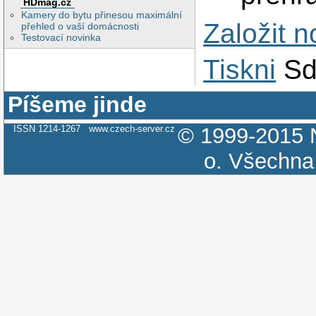
HDmag.cz
Kamery do bytu přinesou maximální
Založit 
přehled o vaší domácnosti
Testovací novinka
Tiskni
Sd
Píšeme jinde
ISSN 1214-1267
www.czech-server.cz
© 1999-2015
o.
Všechna 