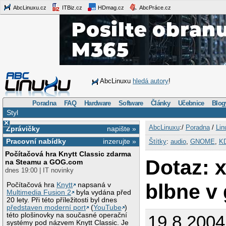
AbcLinuxu.cz
ITBiz.cz
HDmag.cz
AbcPráce.cz
AbcLinuxu
hledá autory
!
Poradna
FAQ
Hardware
Software
Články
Učebnice
Blog
Styl
×
AbcLinuxu
:/
Poradna
/
Lin
Zprávičky
napište »
Pracovní nabídky
inzerujte »
Štítky
:
audio
,
GNOME
,
K
Počítačová hra Knytt Classic zdarma
Dotaz:
na Steamu a GOG.com
dnes 19:00 | IT novinky
blbne v
Počítačová hra
Knytt
napsaná v
Multimedia Fusion 2
byla vydána před
20 lety. Při této příležitosti byl dnes
představen moderní port
(
YouTube
)
této plošinovky na současné operační
19.8.2004
systémy pod názvem Knytt Classic. Je