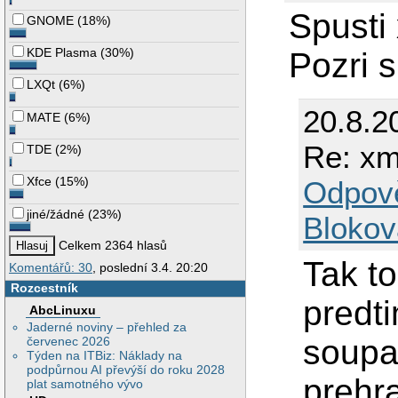
Spusti
GNOME
(
18%
)
KDE Plasma
(
30%
)
Pozri s
LXQt
(
6%
)
20.8.2
MATE
(
6%
)
Re: x
TDE
(
2%
)
Xfce
(
15%
)
Odpov
jiné/žádné
(
23%
)
Blokov
Celkem 2364 hlasů
Tak to
Komentářů: 30
, poslední 3.4. 20:20
Rozcestník
predti
AbcLinuxu
Jaderné noviny – přehled za
soupa
červenec 2026
Týden na ITBiz: Náklady na
podpůrnou AI převýší do roku 2028
prehra
plat samotného vývo