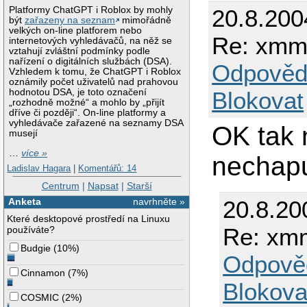
20.8.200
Platformy ChatGPT i Roblox by mohly
být
zařazeny na seznam
mimořádně
velkých on-line platforem nebo
Re: xmm
internetových vyhledávačů, na něž se
vztahují zvláštní podmínky podle
nařízení o digitálních službách (DSA).
Odpověd
Vzhledem k tomu, že ChatGPT i Roblox
oznámily počet uživatelů nad prahovou
Blokovat
hodnotou DSA, je toto označení
„rozhodně možné“ a mohlo by „přijít
dříve či později“. On-line platformy a
vyhledávače zařazené na seznamy DSA
OK tak 
musejí
…
více »
nechapu
Ladislav Hagara
|
Komentářů: 14
Centrum
|
Napsat
|
Starší
Anketa
navrhněte »
20.8.20
Které desktopové prostředí na Linuxu
Re: xm
používáte?
Budgie
(
10%
)
Odpově
Cinnamon
(
7%
)
Blokova
COSMIC
(
2%
)