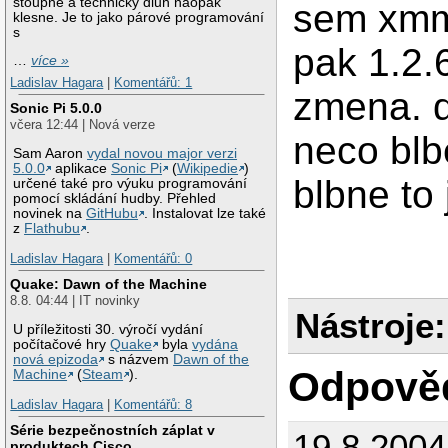
stoupne a technický dluh naopak
sem xmm
klesne. Je to jako párové programování
s
pak 1.2.
…
více »
Ladislav Hagara
|
Komentářů: 1
zmena. 
Sonic Pi 5.0.0
včera 12:44 | Nová verze
neco blb
Sam Aaron
vydal novou major verzi
5.0.0
aplikace
Sonic Pi
(
Wikipedie
)
blbne to
určené také pro výuku programování
pomocí skládání hudby. Přehled
novinek na
GitHubu
. Instalovat lze také
z
Flathubu
.
Ladislav Hagara
|
Komentářů: 0
Quake: Dawn of the Machine
8.8. 04:44 | IT novinky
Nástroje:
U příležitosti 30. výročí vydání
počítačové hry
Quake
byla
vydána
nová epizoda
s názvem
Dawn of the
Odpově
Machine
(
Steam
).
Ladislav Hagara
|
Komentářů: 8
Série bezpečnostních záplat v
19.8.200
produktech Cisco