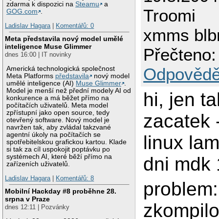
zdarma k dispozici na
Steamu
a
Troomi
GOG.com
.
Ladislav Hagara
|
Komentářů: 0
xmms blb
Meta představila nový model umělé
inteligence Muse Glimmer
Přečteno:
dnes 16:00 | IT novinky
Odpovědě
Americká technologická společnost
Meta Platforms
představila
nový model
umělé inteligence (AI)
Muse Glimmer
.
Model je menší než přední modely AI od
hi, jen t
konkurence a má běžet přímo na
počítačích uživatelů. Meta model
zpřístupní jako open source, tedy
zacatek 
otevřený software. Nový model je
navržen tak, aby zvládal takzvané
agentní úkoly na počítačích se
linux la
spotřebitelskou grafickou kartou. Klade
si tak za cíl uspokojit poptávku po
systémech AI, které běží přímo na
dni mdk 
zařízeních uživatelů.
Ladislav Hagara
|
Komentářů: 8
problem:
Mobilní Hackday #8 proběhne 28.
srpna v Praze
zkompilo
dnes 12:11 | Pozvánky