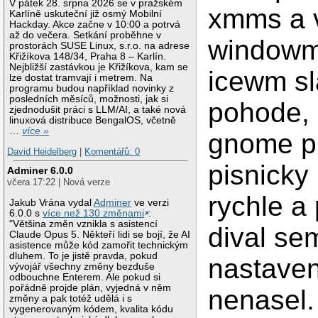
V pátek 28. srpna 2026 se v pražském
xmms a 
Karlíně uskuteční již osmý Mobilní
Hackday. Akce začne v 10:00 a potrvá
až do večera. Setkání proběhne v
windowm
prostorách SUSE Linux, s.r.o. na adrese
Křižíkova 148/34, Praha 8 – Karlín.
Nejbližší zastávkou je Křižíkova, kam se
icewm sl
lze dostat tramvají i metrem. Na
programu budou například novinky z
posledních měsíců, možnosti, jak si
pohode, 
zjednodušit práci s LLM/AI, a také nová
linuxová distribuce BengalOS, včetně
…
více »
gnome p
David Heidelberg
|
Komentářů: 0
pisnicky
Adminer 6.0.0
včera 17:22 | Nová verze
rychle a
Jakub Vrána vydal
Adminer
ve verzi
6.0.0 s
více než 130 změnami
:
"Většina změn vznikla s asistencí
dival se
Claude Opus 5. Někteří lidi se bojí, že AI
asistence může kód zamořit technickým
dluhem. To je jistě pravda, pokud
nastaven
vývojář všechny změny bezduše
odbouchne Enterem. Ale pokud si
pořádně projde plán, vyjedná v něm
nenasel.
změny a pak totéž udělá i s
vygenerovaným kódem, kvalita kódu