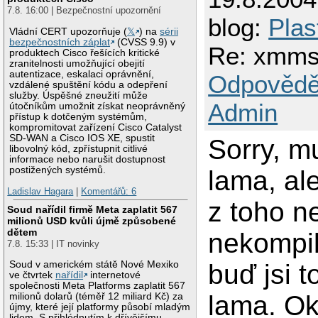
7.8. 16:00 | Bezpečnostní upozornění
blog:
Plas
Vládní CERT upozorňuje (
𝕏
) na
sérii
bezpečnostních záplat
(CVSS 9.9) v
Re: xmms
produktech Cisco řešících kritické
zranitelnosti umožňující obejití
autentizace, eskalaci oprávnění,
Odpovědě
vzdálené spuštění kódu a odepření
služby. Úspěšné zneužití může
Admin
útočníkům umožnit získat neoprávněný
přístup k dotčeným systémům,
kompromitovat zařízení Cisco Catalyst
SD-WAN a Cisco IOS XE, spustit
Sorry, m
libovolný kód, zpřístupnit citlivé
informace nebo narušit dostupnost
postižených systémů.
lama, al
Ladislav Hagara
|
Komentářů: 6
z toho ne
Soud nařídil firmě Meta zaplatit 567
milionů USD kvůli újmě způsobené
dětem
nekompil
7.8. 15:33 | IT novinky
buď jsi t
Soud v americkém státě Nové Mexiko
ve čtvrtek
nařídil
internetové
společnosti Meta Platforms zaplatit 567
lama. O
milionů dolarů (téměř 12 miliard Kč) za
újmy, které její platformy působí mladým
lidem. S přihlédnutím k dřívějšímu