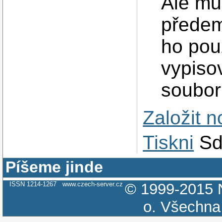
Ale mu
předem
ho pou
vypiso
soubor
Založit 
Tiskni
Sd
Píšeme jinde
ISSN 1214-1267
www.czech-server.cz
© 1999-2015
o.
Všechna 