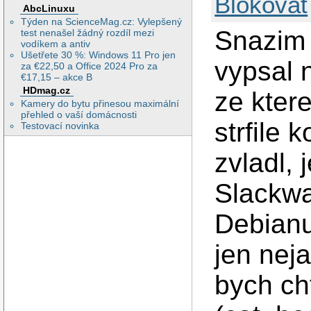
Blokovat
AbcLinuxu
Týden na ScienceMag.cz: Vylepšený
Snazim 
test nenašel žádný rozdíl mezi
vodíkem a antiv
Ušetřete 30 %: Windows 11 Pro jen
vypsal 
za €22,50 a Office 2024 Pro za
€17,15 – akce B
HDmag.cz
ze kter
Kamery do bytu přinesou maximální
přehled o vaší domácnosti
strfile 
Testovací novinka
zvladl,
Slackwa
Debianu
jen nej
bych cht