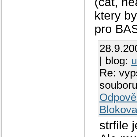
(cat, he
ktery b
pro BA
28.9.20
| blog:
u
Re: vyp
soubor
Odpově
Blokova
strfile