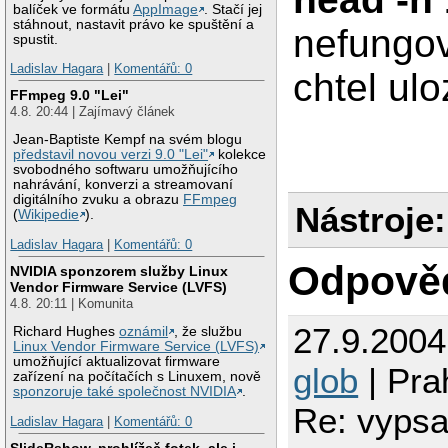
balíček ve formátu
AppImage
. Stačí jej
stáhnout, nastavit právo ke spuštění a
nefungov
spustit.
Ladislav Hagara
|
Komentářů: 0
chtel ul
FFmpeg 9.0 "Lei"
4.8. 20:44 | Zajímavý článek
Jean-Baptiste Kempf na svém blogu
představil novou verzi 9.0 "Lei"
kolekce
svobodného softwaru umožňujícího
nahrávání, konverzi a streamovaní
digitálního zvuku a obrazu
FFmpeg
Nástroje:
(
Wikipedie
).
Ladislav Hagara
|
Komentářů: 0
Odpově
NVIDIA sponzorem služby Linux
Vendor Firmware Service (LVFS)
4.8. 20:11 | Komunita
27.9.200
Richard Hughes
oznámil
, že službu
Linux Vendor Firmware Service (LVFS)
umožňující aktualizovat firmware
glob
| Pra
zařízení na počítačích s Linuxem, nově
sponzoruje také společnost NVIDIA
.
Re: vypsa
Ladislav Hagara
|
Komentářů: 0
SlideRshow, prohlížeč fotek, ale i