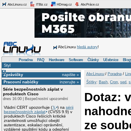
AbcLinuxu.cz
ITBiz.cz
HDmag.cz
AbcPráce.cz
AbcLinuxu
hledá autory
!
Poradna
FAQ
Hardware
Software
Články
Učebnice
Blog
Styl
×
AbcLinuxu
:/
Poradna
/
Lin
Zprávičky
napište »
Pracovní nabídky
inzerujte »
Štítky
:
Bash
,
Cron
,
sed
,
s
Série bezpečnostních záplat v
Dotaz: 
produktech Cisco
dnes 16:00 | Bezpečnostní upozornění
nahodn
Vládní CERT upozorňuje (
𝕏
) na
sérii
bezpečnostních záplat
(CVSS 9.9) v
produktech Cisco řešících kritické
ze soub
zranitelnosti umožňující obejití
autentizace, eskalaci oprávnění,
vzdálené spuštění kódu a odepření