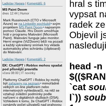
hral s ti
Ladislav Hagara
|
Komentářů: 6
MS Paint Doom
vypsat 
dnes 12:44 | Humor
Mark Russinovich (CTO v Microsoft
radek ze
Azure) se
na LinkedIn pochlubil
svým
projektem
MS Paint Doom
napsaným
pomocí Claude. Hru Doom umožňuje
Objevil 
hrát v programu Malování (Microsoft
Paint). Malování funguje jako monitor.
Herní engine (ViZDoom) běží na pozadí
nasleduji
a každý vykreslený snímek hry vkládá
automaticky přes schránku (clipboard)
do Malování.
Ladislav Hagara
|
Komentářů: 2
head -n
EK: ChatGPT i Roblox mohou spadat
pod přísnější pravidla
včera 08:00 | IT novinky
$(($RA
Platformy ChatGPT i Roblox by mohly
být
zařazeny na seznam
mimořádně
`cat
sou
velkých on-line platforem nebo
internetových vyhledávačů, na něž se
vztahují zvláštní podmínky podle
l`))
soub
nařízení o digitálních službách (DSA).
Vzhledem k tomu, že ChatGPT i Roblox
oznámily počet uživatelů nad prahovou