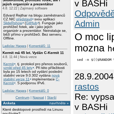
v BASHi
jejich organizér a prezentátor
4.8. 12:22 | Zajímavý software
Odpovědě
Edvard Rejthar na blogu zaměstnanců
CZ.NIC
představil
svou aplikaci
Admin
SlideRshow
(
GitHub
). Funguje jako
prohlížeč fotek, ale i jako jejich
organizér a prezentátor. Neinstaluje se,
O moc li
běží přímo v prohlížeči. Bez serveru.
Offline.
mozna
h
Ladislav Hagara
|
Komentářů: 11
Kermit má 45 let. Vydán C-Kermit 11
4.8. 11:44 | Nová verze
sed -n $(($RANDOM 
Kermit
, tj. protokol pro přenos souborů,
vznikl před 45 lety
. Při této příležitosti
byla po 15 letech od vydání poslední
28.9.200
stabilní verze 9.0.302 vydána
nová
stabilní verze 11
implementace
C-
Kermit
. S podporou IPv6.
rastos
Ladislav Hagara
|
Komentářů: 0
Re: vypsa
Centrum
|
Napsat
|
Starší
Anketa
navrhněte »
v BASHi
Které desktopové prostředí na Linuxu
používáte?