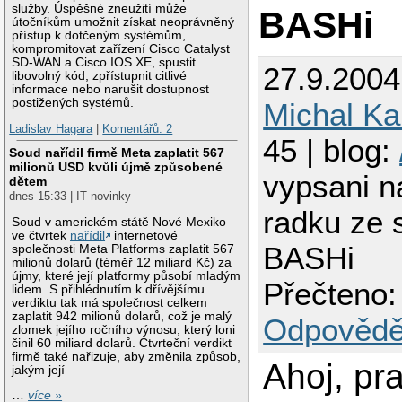
služby. Úspěšné zneužití může
BASHi
útočníkům umožnit získat neoprávněný
přístup k dotčeným systémům,
kompromitovat zařízení Cisco Catalyst
SD-WAN a Cisco IOS XE, spustit
27.9.2004
libovolný kód, zpřístupnit citlivé
informace nebo narušit dostupnost
postižených systémů.
Michal Ka
Ladislav Hagara
|
Komentářů: 2
45 | blog:
Soud nařídil firmě Meta zaplatit 567
milionů USD kvůli újmě způsobené
vypsani 
dětem
dnes 15:33 | IT novinky
radku ze 
Soud v americkém státě Nové Mexiko
ve čtvrtek
nařídil
internetové
BASHi
společnosti Meta Platforms zaplatit 567
milionů dolarů (téměř 12 miliard Kč) za
újmy, které její platformy působí mladým
Přečteno:
lidem. S přihlédnutím k dřívějšímu
verdiktu tak má společnost celkem
zaplatit 942 milionů dolarů, což je malý
Odpovědě
zlomek jejího ročního výnosu, který loni
činil 60 miliard dolarů. Čtvrteční verdikt
firmě také nařizuje, aby změnila způsob,
Ahoj, pr
jakým její
…
více »