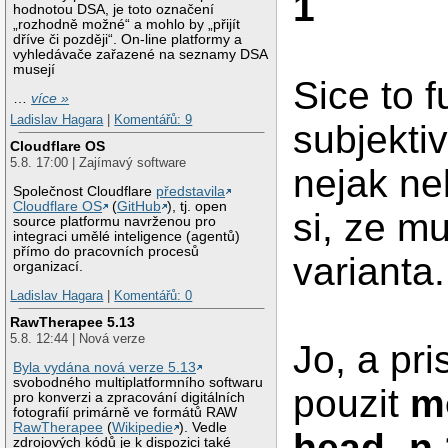
1
hodnotou DSA, je toto označení
„rozhodně možné“ a mohlo by „přijít
dříve či později“. On-line platformy a
vyhledávače zařazené na seznamy DSA
musejí
Sice to f
…
více »
Ladislav Hagara
|
Komentářů: 9
subjekti
Cloudflare OS
5.8. 17:00 | Zajímavý software
nejak nel
Společnost Cloudflare
představila
Cloudflare OS
(
GitHub
), tj. open
si, ze mu
source platformu navrženou pro
integraci umělé inteligence (agentů)
přímo do pracovních procesů
varianta
organizací.
Ladislav Hagara
|
Komentářů: 0
RawTherapee 5.13
5.8. 12:44 | Nová verze
Jo, a pr
Byla vydána nová verze 5.13
svobodného multiplatformního softwaru
pouzit
m
pro konverzi a zpracování digitálních
fotografií primárně ve formátů RAW
RawTherapee
(
Wikipedie
). Vedle
head -n 
zdrojových kódů je k dispozici také