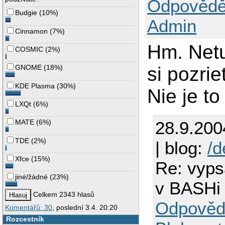
Odpovědě
Budgie
(
10%
)
Admin
Cinnamon
(
7%
)
Hm. Netu
COSMIC
(
2%
)
si pozri
GNOME
(
18%
)
KDE Plasma
(
30%
)
Nie je to
LXQt
(
6%
)
MATE
(
6%
)
28.9.200
TDE
(
2%
)
| blog:
/
Xfce
(
15%
)
Re: vyps
jiné/žádné
(
23%
)
v BASHi
Celkem 2343 hlasů
Odpověd
Komentářů: 30
, poslední 3.4. 20:20
Rozcestník