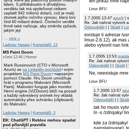
újmy, které její platformy působí mladým
ten prikaz mne napsa
lidem. S přihlédnutím k dřívějšímu
verdiktu tak má společnost celkem
Linux BFU
zaplatit 942 milionů dolarů, což je malý
zlomek jejího ročního výnosu, který loni
1.7.2005 13:47
azurIt
| s
činil 60 miliard dolarů. Čtvrteční verdikt
Re: Jak nahrat vytvorit a
firmě také nařizuje, aby změnila způsob,
Odpovědět
| |
Sbalit
|
Li
jakým její
existuje ti adresar /us
…
více »
linux-2.6.12). ak mas 
Ladislav Hagara
|
Komentářů: 13
alebo vytvorit nan lin
MS Paint Doom
1.7.2005 13:53
magl
včera 12:44 | Humor
Re: Jak nahrat vytvori
Mark Russinovich (CTO v Microsoft
Odpovědět
| |
Sbalit
|
Azure) se
na LinkedIn pochlubil
svým
Ne, neexistuje mne t
projektem
MS Paint Doom
napsaným
pomocí Claude. Hru Doom umožňuje
Linux BFU
hrát v programu Malování (Microsoft
Paint). Malování funguje jako monitor.
1.7.2005 13:57
azu
Herní engine (ViZDoom) běží na pozadí
Re: Jak nahrat vytvo
a každý vykreslený snímek hry vkládá
Odpovědět
| |
Sbali
automaticky přes schránku (clipboard)
do Malování.
tak ho musis vytvo
ln -s /zdrojaky/ li
Ladislav Hagara
|
Komentářů: 3
EK: ChatGPT i Roblox mohou spadat
kde za /zdrojaky
pod přísnější pravidla
nainstalovane). te