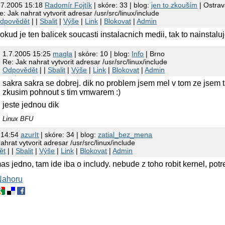
.7.2005 15:18
Radomír Fojtík
| skóre: 33 | blog:
jen to zkouším
| Ostra
e: Jak nahrat vytvorit adresar /usr/src/linux/include
dpovědět
| |
Sbalit
|
Výše
|
Link
|
Blokovat
|
Admin
okud je ten balicek soucasti instalacnich medii, tak to nainstal
1.7.2005 15:25
magla
| skóre: 10 | blog:
Info
| Brno
Re: Jak nahrat vytvorit adresar /usr/src/linux/include
Odpovědět
| |
Sbalit
|
Výše
|
Link
|
Blokovat
|
Admin
sakra sakra se dobrej. dik no problem jsem mel v tom ze jsem t
zkusim pohnout s tim vmwarem :)
jeste jednou dik
Linux BFU
 14:54
azurIt
| skóre: 34 | blog:
zatial_bez_mena
ahrat vytvorit adresar /usr/src/linux/include
ět
| |
Sbalit
|
Výše
|
Link
|
Blokovat
|
Admin
as jedno, tam ide iba o includy. nebude z toho robit kernel, potr
Nahoru