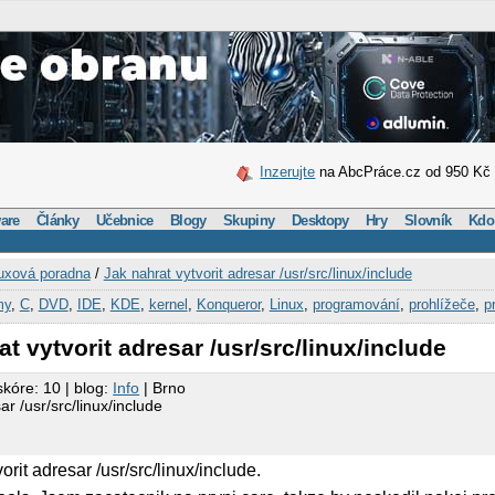
Inzerujte
na AbcPráce.cz od 950 Kč
are
Články
Učebnice
Blogy
Skupiny
Desktopy
Hry
Slovník
Kdo
uxová poradna
/
Jak nahrat vytvorit adresar /usr/src/linux/include
my
,
C
,
DVD
,
IDE
,
KDE
,
kernel
,
Konqueror
,
Linux
,
programování
,
prohlížeče
,
p
t vytvorit adresar /usr/src/linux/include
skóre: 10 | blog:
Info
| Brno
ar /usr/src/linux/include
rit adresar /usr/src/linux/include.