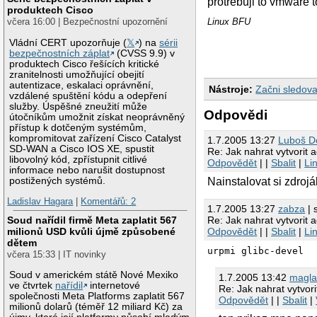
protrebuji to vmware t
produktech Cisco
včera 16:00 | Bezpečnostní upozornění
Linux BFU
Vládní CERT upozorňuje (
𝕏
) na
sérii
bezpečnostních záplat
(CVSS 9.9) v
produktech Cisco řešících kritické
zranitelnosti umožňující obejití
autentizace, eskalaci oprávnění,
Nástroje:
Začni sledova
vzdálené spuštění kódu a odepření
služby. Úspěšné zneužití může
Odpovědi
útočníkům umožnit získat neoprávněný
přístup k dotčeným systémům,
kompromitovat zařízení Cisco Catalyst
1.7.2005 13:27
Luboš Do
SD-WAN a Cisco IOS XE, spustit
Re: Jak nahrat vytvorit a
libovolný kód, zpřístupnit citlivé
Odpovědět
| |
Sbalit
|
Li
informace nebo narušit dostupnost
Nainstalovat si zdrojá
postižených systémů.
Ladislav Hagara
|
Komentářů: 2
1.7.2005 13:27
zabza
| 
Re: Jak nahrat vytvorit a
Soud nařídil firmě Meta zaplatit 567
Odpovědět
| |
Sbalit
|
Li
milionů USD kvůli újmě způsobené
dětem
urpmi glibc-devel
včera 15:33 | IT novinky
Soud v americkém státě Nové Mexiko
1.7.2005 13:42
magl
ve čtvrtek
nařídil
internetové
Re: Jak nahrat vytvori
společnosti Meta Platforms zaplatit 567
Odpovědět
| |
Sbalit
|
milionů dolarů (téměř 12 miliard Kč) za