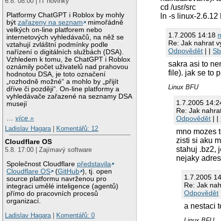
6.8. 08:00 | IT novinky
cd /usr/src
Platformy ChatGPT i Roblox by mohly
ln -s linux-2.6.12 
být
zařazeny na seznam
mimořádně
velkých on-line platforem nebo
1.7.2005 14:18
internetových vyhledávačů, na něž se
Re: Jak nahrat vy
vztahují zvláštní podmínky podle
Odpovědět
| |
Sb
nařízení o digitálních službách (DSA).
Vzhledem k tomu, že ChatGPT i Roblox
sakra asi to n
oznámily počet uživatelů nad prahovou
file). jak se to
hodnotou DSA, je toto označení
„rozhodně možné“ a mohlo by „přijít
Linux BFU
dříve či později“. On-line platformy a
vyhledávače zařazené na seznamy DSA
1.7.2005 14:
musejí
Re: Jak nahrat
…
více »
Odpovědět
| |
Ladislav Hagara
|
Komentářů: 12
mno mozes to
zisti si aku 
Cloudflare OS
stahuj .bz2, 
5.8. 17:00 | Zajímavý software
nejaky adresa
Společnost Cloudflare
představila
Cloudflare OS
(
GitHub
), tj. open
1.7.2005 1
source platformu navrženou pro
Re: Jak nahr
integraci umělé inteligence (agentů)
Odpovědět
přímo do pracovních procesů
organizací.
a nestaci 
Ladislav Hagara
|
Komentářů: 0
Linux BFU