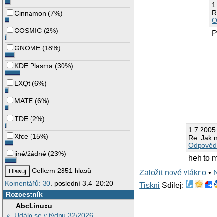
1
R
Cinnamon
(
7%
)
O
COSMIC
(
2%
)
P
GNOME
(
18%
)
KDE Plasma
(
30%
)
LXQt
(
6%
)
MATE
(
6%
)
TDE
(
2%
)
1.7.2005
Xfce
(
15%
)
Re: Jak n
Odpověd
jiné/žádné
(
23%
)
heh to m
Celkem 2351 hlasů
Založit nové vlákno
•
Komentářů: 30
, poslední 3.4. 20:20
Tiskni
Sdílej:
Rozcestník
AbcLinuxu
Událo se v týdnu 32/2026