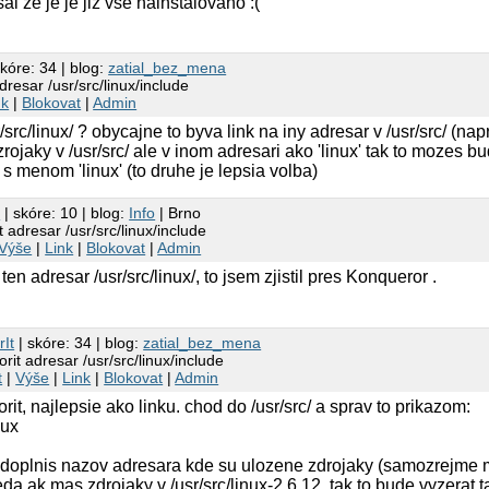
l ze je je jiz vse nainstalovano :(
kóre: 34 | blog:
zatial_bez_mena
dresar /usr/src/linux/include
nk
|
Blokovat
|
Admin
r/src/linux/ ? obycajne to byva link na iny adresar v /usr/src/ (na
zrojaky v /usr/src/ ale v inom adresari ako 'linux' tak to mozes 
k s menom 'linux' (to druhe je lepsia volba)
a
| skóre: 10 | blog:
Info
| Brno
t adresar /usr/src/linux/include
Výše
|
Link
|
Blokovat
|
Admin
en adresar /usr/src/linux/, to jsem zjistil pres Konqueror .
rIt
| skóre: 34 | blog:
zatial_bez_mena
rit adresar /usr/src/linux/include
t
|
Výše
|
Link
|
Blokovat
|
Admin
rit, najlepsie ako linku. chod do /usr/src/ a sprav to prikazom:
nux
/ doplnis nazov adresara kde su ulozene zdrojaky (samozrejme 
da ak mas zdrojaky v /usr/src/linux-2.6.12, tak to bude vyzerat t