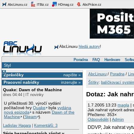
AbcLinuxu.cz
ITBiz.cz
HDmag.cz
AbcPráce.cz
AbcLinuxu
hledá autory
!
Poradna
FAQ
Hardware
Softw
Styl
×
AbcLinuxu
:/
Poradna
/
Lin
Zprávičky
napište »
Pracovní nabídky
inzerujte »
Štítky
:
balíčkovací systé
Quake: Dawn of the Machine
Dotaz: Jak nahra
dnes 04:44 | IT novinky
U příležitosti 30. výročí vydání
1.7.2005 13:23
magla
| 
počítačové hry
Quake
byla
vydána
Jak nahrat vytvorit adres
nová epizoda
s názvem
Dawn of the
Přečteno: 353×
Machine
(
Steam
).
Odpovědět
|
Admin
Ladislav Hagara
|
Komentářů: 3
DDVP, Jak nahrat vytvo
Série bezpečnostních záplat v