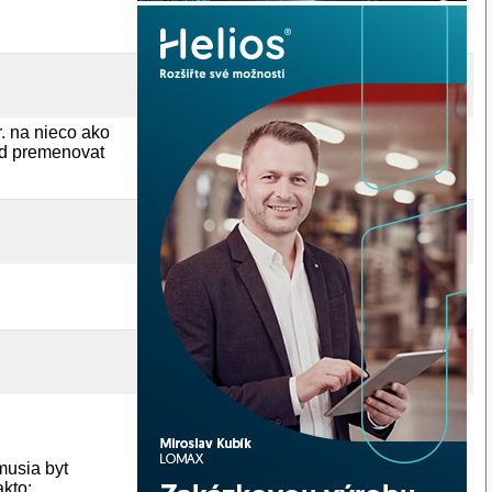
pr. na nieco ako
bud premenovat
musia byt
akto: