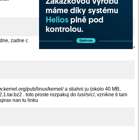
zdne, zadne c
.kernel.org/pub/linux/kernel/ a stiahni ju (okolo 40 MB,
.1.tar.bz2 . toto proste rozpakuj do /usr/src/, vznikne ti tam
sprav nan tu linku