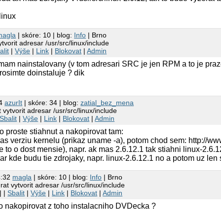
linux
magla
| skóre: 10 | blog:
Info
| Brno
tvorit adresar /usr/src/linux/include
alit
|
Výše
|
Link
|
Blokovat
|
Admin
emam nainstalovany (v tom adresari SRC je jen RPM a to je pra
 prosimte doinstaluje ? dik
24
azurIt
| skóre: 34 | blog:
zatial_bez_mena
 vytvorit adresar /usr/src/linux/include
Sbalit
|
Výše
|
Link
|
Blokovat
|
Admin
 proste stiahnut a nakopirovat tam:
mas verziu kernelu (prikaz uname -a), potom chod sem: http://www
je to o dost mensie), napr. ak mas 2.6.12.1 tak stiahni linux-2.6.12
r kde budu tie zdrojaky, napr. linux-2.6.12.1 no a potom uz len 
4:32
magla
| skóre: 10 | blog:
Info
| Brno
at vytvorit adresar /usr/src/linux/include
| |
Sbalit
|
Výše
|
Link
|
Blokovat
|
Admin
to nakopirovat z toho instalacniho DVDecka ?