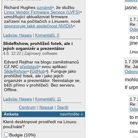
jasne,
Richard Hughes
oznámil
, že službu
Linux Vendor Firmware Service (LVFS)
umožňující aktualizovat firmware
1.7
zařízení na počítačích s Linuxem, nově
Re: 
sponzoruje také společnost NVIDIA
.
Odp
Ladislav Hagara
|
Komentářů: 0
no 
jine
SlideRshow, prohlížeč fotek, ale i
jejich organizér a prezentátor
Lin
4.8. 12:22 | Zajímavý software
1.7.2
Edvard Rejthar na blogu zaměstnanců
Re: Jak
CZ.NIC
představil
svou aplikaci
Odpov
SlideRshow
(
GitHub
). Funguje jako
prohlížeč fotek, ale i jako jejich
mohlo 
organizér a prezentátor. Neinstaluje se,
běží přímo v prohlížeči. Bez serveru.
# urp
Offline.
1.7
Ladislav Hagara
|
Komentářů: 11
Re: 
Centrum
|
Napsat
|
Starší
Odp
Anketa
navrhněte »
to 
Které desktopové prostředí na Linuxu
nev
používáte?
Lin
Budgie
(
10%
)