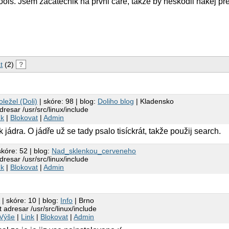
ools. Jsem zacatecnik na prvni care, takze by neskodil nakej pre
t
(2)
?
ležel (Doli)
| skóre: 98 | blog:
Doliho blog
| Kladensko
dresar /usr/src/linux/include
nk
|
Blokovat
|
Admin
k jádra. O jádře už se tady psalo tisíckrát, takže použij search.
skóre: 52 | blog:
Nad_sklenkou_cerveneho
dresar /usr/src/linux/include
nk
|
Blokovat
|
Admin
a
| skóre: 10 | blog:
Info
| Brno
t adresar /usr/src/linux/include
Výše
|
Link
|
Blokovat
|
Admin