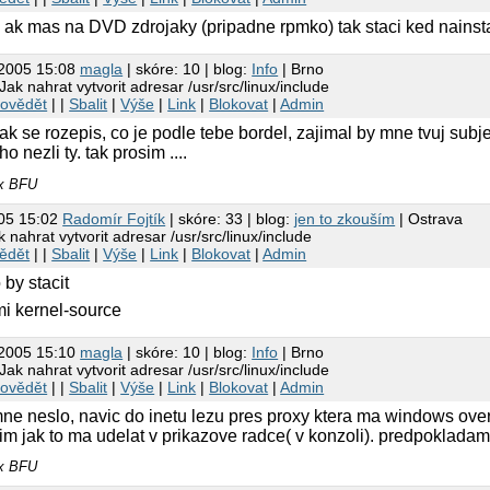
 ak mas na DVD zdrojaky (pripadne rpmko) tak staci ked nainstalu
.2005 15:08
magla
| skóre: 10 | blog:
Info
| Brno
Jak nahrat vytvorit adresar /usr/src/linux/include
ovědět
| |
Sbalit
|
Výše
|
Link
|
Blokovat
|
Admin
tak se rozepis, co je podle tebe bordel, zajimal by mne tvuj sub
ho nezli ty. tak prosim ....
ux BFU
005 15:02
Radomír Fojtík
| skóre: 33 | blog:
jen to zkouším
| Ostrava
 nahrat vytvorit adresar /usr/src/linux/include
ědět
| |
Sbalit
|
Výše
|
Link
|
Blokovat
|
Admin
by stacit
mi kernel-source
.2005 15:10
magla
| skóre: 10 | blog:
Info
| Brno
Jak nahrat vytvorit adresar /usr/src/linux/include
ovědět
| |
Sbalit
|
Výše
|
Link
|
Blokovat
|
Admin
mne neslo, navic do inetu lezu pres proxy ktera ma windows ove
im jak to ma udelat v prikazove radce( v konzoli). predpokladam 
ux BFU