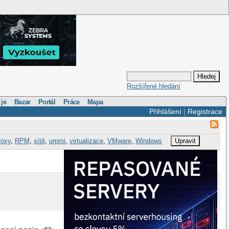
Rozšířené hledání
 je
Bazar
Portál
Práce
Mapa
Přihlášení
|
Registrace
roxy
,
RPM
,
sítě
,
urpmi
,
virtualizace
,
VMware
,
Windows
Upravit