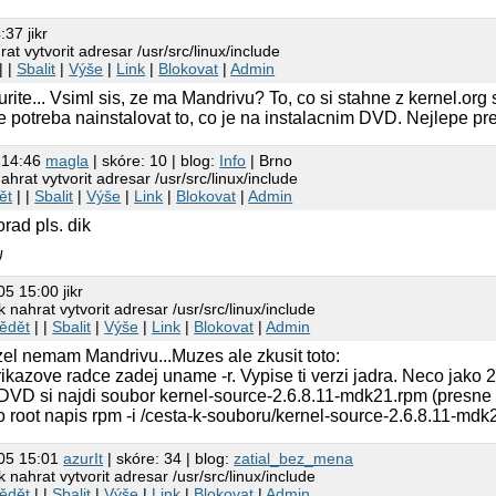
37 jikr
at vytvorit adresar /usr/src/linux/include
| |
Sbalit
|
Výše
|
Link
|
Blokovat
|
Admin
zurite... Vsiml sis, ze ma Mandrivu? To, co si stahne z kernel.
 potreba nainstalovat to, co je na instalacnim DVD. Nejlepe pr
 14:46
magla
| skóre: 10 | blog:
Info
| Brno
ahrat vytvorit adresar /usr/src/linux/include
ět
| |
Sbalit
|
Výše
|
Link
|
Blokovat
|
Admin
orad pls. dik
U
05 15:00 jikr
 nahrat vytvorit adresar /usr/src/linux/include
ědět
| |
Sbalit
|
Výše
|
Link
|
Blokovat
|
Admin
el nemam Mandrivu...Muzes ale zkusit toto:
rikazove radce zadej uname -r. Vypise ti verzi jadra. Neco jako
 DVD si najdi soubor kernel-source-2.6.8.11-mdk21.rpm (presne s
o root napis rpm -i /cesta-k-souboru/kernel-source-2.6.8.11-md
005 15:01
azurIt
| skóre: 34 | blog:
zatial_bez_mena
 nahrat vytvorit adresar /usr/src/linux/include
ědět
| |
Sbalit
|
Výše
|
Link
|
Blokovat
|
Admin