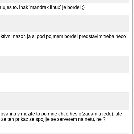
jes to. inak 'mandrak linux' je bordel ;)
jektivni nazor. ja si pod pojmem bordel predstavim treba neco
rovani a v mozile to po mne chce heslo(zadam a jede), ale
ze ten prikaz se spojije se serverem na netu, ne ?