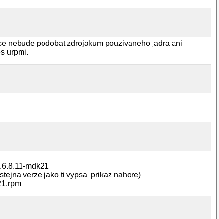
org se nebude podobat zdrojakum pouzivaneho jadra ani
es urpmi.
 2.6.8.11-mdk21
tejna verze jako ti vypsal prikaz nahore)
k21.rpm