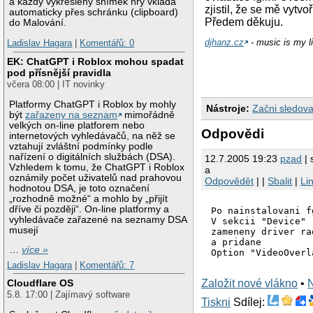
a každý vykreslený snímek hry vkládá
zjistil, že se mě vytv
automaticky přes schránku (clipboard)
Předem děkuju.
do Malování.
djhanz.cz
- music is my li
Ladislav Hagara
|
Komentářů: 0
EK: ChatGPT i Roblox mohou spadat
pod přísnější pravidla
včera 08:00 | IT novinky
Platformy ChatGPT i Roblox by mohly
Nástroje:
Začni sledova
být
zařazeny na seznam
mimořádně
velkých on-line platforem nebo
Odpovědi
internetových vyhledávačů, na něž se
vztahují zvláštní podmínky podle
nařízení o digitálních službách (DSA).
12.7.2005 19:23
pzad
| 
Vzhledem k tomu, že ChatGPT i Roblox
a
oznámily počet uživatelů nad prahovou
Odpovědět
| |
Sbalit
|
Li
hodnotou DSA, je toto označení
„rozhodně možné“ a mohlo by „přijít
dříve či později“. On-line platformy a
Po nainstalovani f
vyhledávače zařazené na seznamy DSA
V sekcii "Device"

musejí
zameneny driver ra
a pridane 

…
více »
Ladislav Hagara
|
Komentářů: 7
Založit nové vlákno
•
Cloudflare OS
5.8. 17:00 | Zajímavý software
Tiskni
Sdílej: