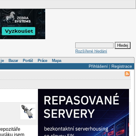
Rozšířené hledání
 je
Bazar
Portál
Práce
Mapa
Přihlášení
|
Registrace
repozitáře
iguráku jsem