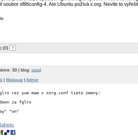
ořil soubor xf86config-4. Ale Ubuntu požívá x.org. Nevíte to vyřeši
fe.
t
(0)
?
skóre: 30 | blog:
pzad
nk
|
Blokovat
|
Admin
glrx cez yum mam v xorg.conf tieto zmeny:

deon za fglrx

Nahoru