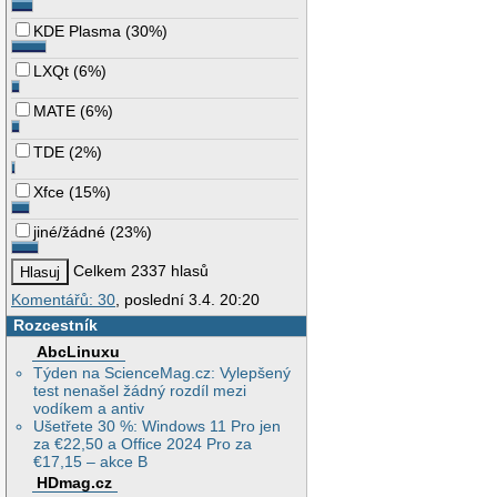
KDE Plasma
(
30%
)
LXQt
(
6%
)
MATE
(
6%
)
TDE
(
2%
)
Xfce
(
15%
)
jiné/žádné
(
23%
)
Celkem 2337 hlasů
Komentářů: 30
, poslední 3.4. 20:20
Rozcestník
AbcLinuxu
Týden na ScienceMag.cz: Vylepšený
test nenašel žádný rozdíl mezi
vodíkem a antiv
Ušetřete 30 %: Windows 11 Pro jen
za €22,50 a Office 2024 Pro za
€17,15 – akce B
HDmag.cz