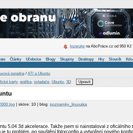
Inzerujte
na AbcPráce.cz od 950 Kč
are
Články
Učebnice
Blogy
Skupiny
Desktopy
Hry
Slovník
Kdo
uxová poradna
/
ATI a Ubuntu
fické karty
,
grafika
,
ovladače
,
Ubuntu
,
3D
Upravit
untu
2000.log
| skóre: 10 | blog:
poznamky_linuxaka
tu 5.04 3d akcelerace. Takže jsem si nainstaloval z oficálního 
 je tu problém, po spuštění fglrxconfig a vytvoření nového konf