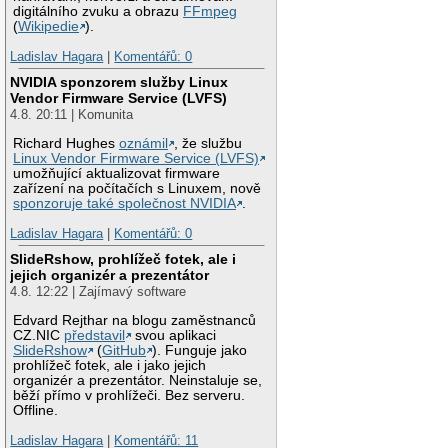
digitálního zvuku a obrazu
FFmpeg
(
Wikipedie
).
Ladislav Hagara
|
Komentářů: 0
NVIDIA sponzorem služby Linux
Vendor Firmware Service (LVFS)
4.8. 20:11 | Komunita
Richard Hughes
oznámil
, že službu
Linux Vendor Firmware Service (LVFS)
umožňující aktualizovat firmware
zařízení na počítačích s Linuxem, nově
sponzoruje také společnost NVIDIA
.
Ladislav Hagara
|
Komentářů: 0
SlideRshow, prohlížeč fotek, ale i
jejich organizér a prezentátor
4.8. 12:22 | Zajímavý software
Edvard Rejthar na blogu zaměstnanců
CZ.NIC
představil
svou aplikaci
SlideRshow
(
GitHub
). Funguje jako
prohlížeč fotek, ale i jako jejich
organizér a prezentátor. Neinstaluje se,
běží přímo v prohlížeči. Bez serveru.
Offline.
Ladislav Hagara
|
Komentářů: 11