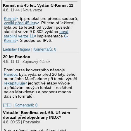
Kermit má 45 let. Vydán C-Kermit 11
4.8. 11:44 | Nová verze
Kermit
, tj. protokol pro přenos souborů,
vznikl před 45 lety
. Při této příležitosti
byla po 15 letech od vydání poslední
stabilní verze 9.0.302 vydána
nová
stabilní verze 11
implementace
C-
Kermit
. S podporou IPv6.
Ladislav Hagara
|
Komentářů: 0
20 let Pandoc
4.8. 11:11 | Zajímavý článek
První verze konverzního nástroje
Pandoc
byla vydána před 20 lety. Jeho
autor John MacFarlane při tomto výročí
rekapituluje
jednotlivé etapy vývoje
a přidávání nových funkcí – rozšíření
nejen Markdownu a podporu mnoha
dalších formátů.
|🇵🇸
|
Komentářů: 0
Virtuální Bastlírna vol. 65: Už vám
dorazil předobjednaný INDX?
4.8. 00:55 | Pozvánky
Srpen přinesl nejen další spalující