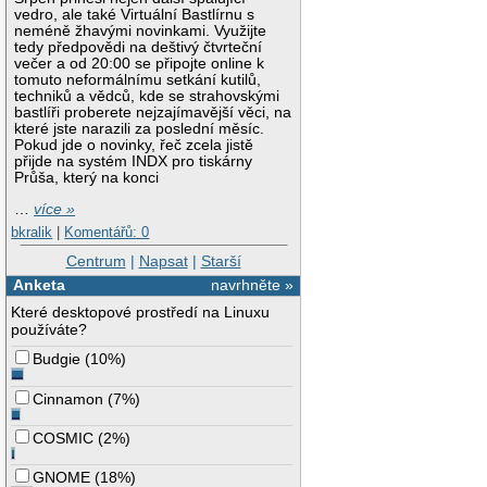
vedro, ale také Virtuální Bastlírnu s
neméně žhavými novinkami. Využijte
tedy předpovědi na deštivý čtvrteční
večer a od 20:00 se připojte online k
tomuto neformálnímu setkání kutilů,
techniků a vědců, kde se strahovskými
bastlíři proberete nejzajímavější věci, na
které jste narazili za poslední měsíc.
Pokud jde o novinky, řeč zcela jistě
přijde na systém INDX pro tiskárny
Průša, který na konci
…
více »
bkralik
|
Komentářů: 0
Centrum
|
Napsat
|
Starší
Anketa
navrhněte »
Které desktopové prostředí na Linuxu
používáte?
Budgie
(
10%
)
Cinnamon
(
7%
)
COSMIC
(
2%
)
GNOME
(
18%
)