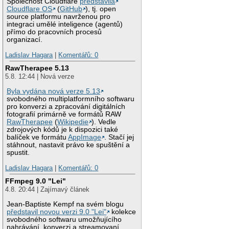
Společnost Cloudflare
představila
Cloudflare OS
(
GitHub
), tj. open
source platformu navrženou pro
integraci umělé inteligence (agentů)
přímo do pracovních procesů
organizací.
Ladislav Hagara
|
Komentářů: 0
RawTherapee 5.13
5.8. 12:44 | Nová verze
Byla vydána nová verze 5.13
svobodného multiplatformního softwaru
pro konverzi a zpracování digitálních
fotografií primárně ve formátů RAW
RawTherapee
(
Wikipedie
). Vedle
zdrojových kódů je k dispozici také
balíček ve formátu
AppImage
. Stačí jej
stáhnout, nastavit právo ke spuštění a
spustit.
Ladislav Hagara
|
Komentářů: 0
FFmpeg 9.0 "Lei"
4.8. 20:44 | Zajímavý článek
Jean-Baptiste Kempf na svém blogu
představil novou verzi 9.0 "Lei"
kolekce
svobodného softwaru umožňujícího
nahrávání, konverzi a streamovaní