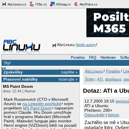
AbcLinuxu.cz
ITBiz.cz
HDmag.cz
AbcPráce.cz
AbcLinuxu
hledá autory
!
Poradna
FAQ
Hardware
Softw
Styl
×
AbcLinuxu
:/
Poradna
/
Lin
Zprávičky
napište »
Pracovní nabídky
inzerujte »
Štítky
:
ATI
,
distribuce
,
gra
MS Paint Doom
Dotaz: ATI a Ub
dnes 12:44 | Humor
Mark Russinovich (CTO v Microsoft
12.7.2005 18:15
genius
Azure) se
na LinkedIn pochlubil
svým
ATI a Ubuntu
projektem
MS Paint Doom
napsaným
Přečteno: 290×
pomocí Claude. Hru Doom umožňuje
Odpovědět
|
Admin
hrát v programu Malování (Microsoft
Paint). Malování funguje jako monitor.
Zachtělo se mě v Ubun
Herní engine (ViZDoom) běží na pozadí
ovladače fglrx. Ovšem