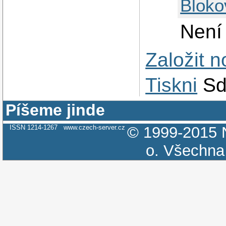
Bloko
Není
Založit 
Tiskni
Sd
Píšeme jinde
ISSN 1214-1267
www.czech-server.cz
© 1999-2015
o.
Všechna 