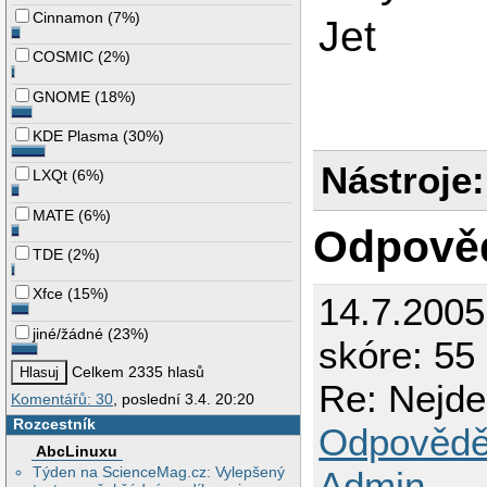
Cinnamon
(
7%
)
Jet
COSMIC
(
2%
)
GNOME
(
18%
)
KDE Plasma
(
30%
)
Nástroje:
LXQt
(
6%
)
MATE
(
6%
)
Odpově
TDE
(
2%
)
Xfce
(
15%
)
14.7.200
jiné/žádné
(
23%
)
skóre: 55 
Celkem 2335 hlasů
Re: Nejde
Komentářů: 30
, poslední 3.4. 20:20
Rozcestník
Odpovědě
AbcLinuxu
Týden na ScienceMag.cz: Vylepšený
Admin