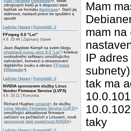
RawTherapee
(
Wikipedie
). Vedle
Mam mas
zdrojových kódů je k dispozici také
balíček ve formátu
AppImage
. Stačí jej
stáhnout, nastavit právo ke spuštění a
Debiane
spustit.
Ladislav Hagara
|
Komentářů: 0
mam na 
FFmpeg 9.0 "Lei"
4.8. 20:44 | Zajímavý článek
nastaven
Jean-Baptiste Kempf na svém blogu
představil novou verzi 9.0 "Lei"
kolekce
IP adres 
svobodného softwaru umožňujícího
nahrávání, konverzi a streamovaní
digitálního zvuku a obrazu
FFmpeg
subnety)
(
Wikipedie
).
Ladislav Hagara
|
Komentářů: 0
tak ma a
NVIDIA sponzorem služby Linux
Vendor Firmware Service (LVFS)
10.0.101
4.8. 20:11 | Komunita
Richard Hughes
oznámil
, že službu
10.0.102
Linux Vendor Firmware Service (LVFS)
umožňující aktualizovat firmware
zařízení na počítačích s Linuxem, nově
taky
sponzoruje také společnost NVIDIA
.
Ladislav Hagara
|
Komentářů: 0