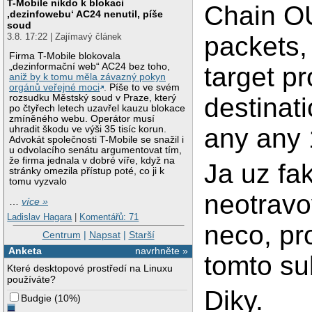
T-Mobile nikdo k blokaci
Chain O
‚dezinfowebu‘ AC24 nenutil, píše
soud
3.8. 17:22 | Zajímavý článek
packets,
Firma T-Mobile blokovala
„dezinformační web“ AC24 bez toho,
target pr
aniž by k tomu měla závazný pokyn
orgánů veřejné moci
. Píše to ve svém
destinat
rozsudku Městský soud v Praze, který
po čtyřech letech uzavřel kauzu blokace
zmíněného webu. Operátor musí
any any
uhradit škodu ve výši 35 tisíc korun.
Advokát společnosti T-Mobile se snažil i
u odvolacího senátu argumentovat tím,
že firma jednala v dobré víře, když na
Ja uz fa
stránky omezila přístup poté, co ji k
tomu vyzvalo
neotrav
…
více »
Ladislav Hagara
|
Komentářů: 71
neco, pro
Centrum
|
Napsat
|
Starší
Anketa
navrhněte »
tomto su
Které desktopové prostředí na Linuxu
používáte?
Diky.
Budgie
(
10%
)