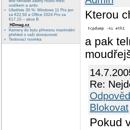
test nenašel žádný rozdíl mezi
vodíkem a antiv
Ušetřete 30 %: Windows 11 Pro jen
Kterou c
za €22,50 a Office 2024 Pro za
€17,15 – akce B
HDmag.cz
Kamery do bytu přinesou maximální
přehled o vaší domácnosti
a pak te
Testovací novinka
moudřejš
14.7.200
Re: Nejd
Odpověd
Blokovat
Pokud vy