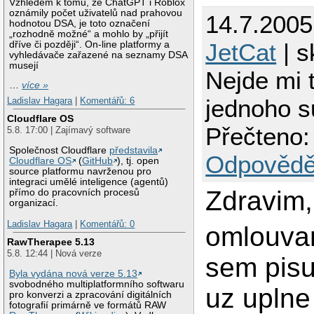
Vzhledem k tomu, že ChatGPT i Roblox
oznámily počet uživatelů nad prahovou
14.7.2005
hodnotou DSA, je toto označení
„rozhodně možné“ a mohlo by „přijít
JetCat
| s
dříve či později“. On-line platformy a
vyhledávače zařazené na seznamy DSA
musejí
Nejde mi 
…
více »
jednoho s
Ladislav Hagara
|
Komentářů: 6
Cloudflare OS
Přečteno:
5.8. 17:00 | Zajímavý software
Společnost Cloudflare
představila
Odpovědě
Cloudflare OS
(
GitHub
), tj. open
source platformu navrženou pro
integraci umělé inteligence (agentů)
Zdravim,
přímo do pracovních procesů
organizací.
Ladislav Hagara
|
Komentářů: 0
omlouva
RawTherapee 5.13
5.8. 12:44 | Nová verze
sem pisu
Byla vydána nová verze 5.13
svobodného multiplatformního softwaru
uz uplne 
pro konverzi a zpracování digitálních
fotografií primárně ve formátů RAW