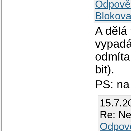
Odpově
Blokova
A dělá 
vypadá
odmíta
bit).
PS: na
15.7.2
Re: Ne
Odpov