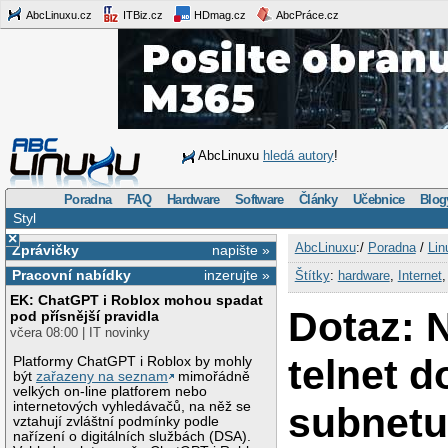
AbcLinuxu.cz
ITBiz.cz
HDmag.cz
AbcPráce.cz
AbcLinuxu
hledá autory
!
Poradna
FAQ
Hardware
Software
Články
Učebnice
Blog
Styl
×
AbcLinuxu
:/
Poradna
/
Lin
Zprávičky
napište »
Pracovní nabídky
inzerujte »
Štítky
:
hardware
,
Internet
EK: ChatGPT i Roblox mohou spadat
Dotaz: 
pod přísnější pravidla
včera 08:00 | IT novinky
telnet 
Platformy ChatGPT i Roblox by mohly
být
zařazeny na seznam
mimořádně
velkých on-line platforem nebo
internetových vyhledávačů, na něž se
subnet
vztahují zvláštní podmínky podle
nařízení o digitálních službách (DSA).