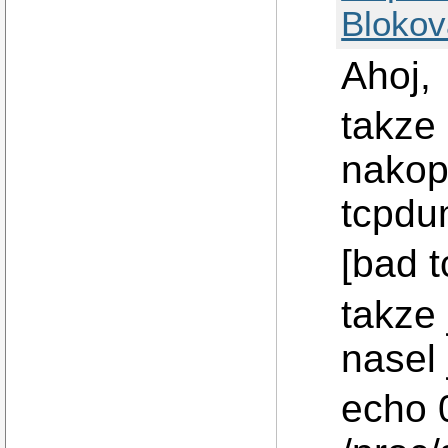
Blokov
Ahoj,
takze
nakopn
tcpdum
[bad 
takze
nasel 
echo 