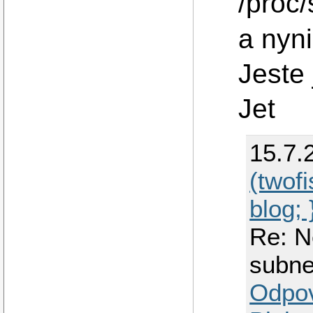
/proc/
a nyni
Jeste 
Jet
15.7.
(twofi
blog; 
Re: N
subne
Odpo