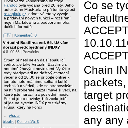
První verze konverzního nástroje
Co se ty
Pandoc
byla vydána před 20 lety. Jeho
autor John MacFarlane při tomto výročí
default
rekapituluje
jednotlivé etapy vývoje
a přidávání nových funkcí – rozšíření
nejen Markdownu a podporu mnoha
ACCEPT.
dalších formátů.
|🇵🇸
|
Komentářů: 0
10.10.1
Virtuální Bastlírna vol. 65: Už vám
dorazil předobjednaný INDX?
ACCEPT
4.8. 00:55 | Pozvánky
Srpen přinesl nejen další spalující
vedro, ale také Virtuální Bastlírnu s
Chain I
neméně žhavými novinkami. Využijte
tedy předpovědi na deštivý čtvrteční
večer a od 20:00 se připojte online k
packets,
tomuto neformálnímu setkání kutilů,
techniků a vědců, kde se strahovskými
bastlíři proberete nejzajímavější věci, na
target pr
které jste narazili za poslední měsíc.
Pokud jde o novinky, řeč zcela jistě
přijde na systém INDX pro tiskárny
destinat
Průša, který na konci
…
více »
any any
bkralik
|
Komentářů: 0