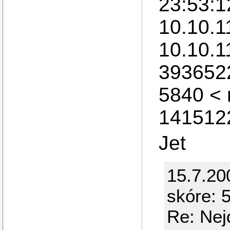
23:53:1
10.10.1
10.10.1
393652
5840 <
1415122
Jet
15.7.20
skóre: 5
Re: Nej