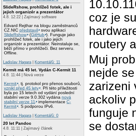
10.10.11
SlideRshow, prohlížeč fotek, ale i
jejich organizér a prezentátor
coz je s
4.8. 12:22 | Zajímavý software
Edvard Rejthar na blogu zaměstnanců
hardware
CZ.NIC
představil
svou aplikaci
SlideRshow
(
GitHub
). Funguje jako
prohlížeč fotek, ale i jako jejich
routery 
organizér a prezentátor. Neinstaluje se,
běží přímo v prohlížeči. Bez serveru.
Offline.
Muj prob
Ladislav Hagara
|
Komentářů: 11
nejde se
Kermit má 45 let. Vydán C-Kermit 11
4.8. 11:44 | Nová verze
zarizeni
Kermit
, tj. protokol pro přenos souborů,
vznikl před 45 lety
. Při této příležitosti
byla po 15 letech od vydání poslední
ackoliv 
stabilní verze 9.0.302 vydána
nová
stabilní verze 11
implementace
C-
Kermit
. S podporou IPv6.
funguje 
Ladislav Hagara
|
Komentářů: 0
se dosta
20 let Pandoc
4.8. 11:11 | Zajímavý článek