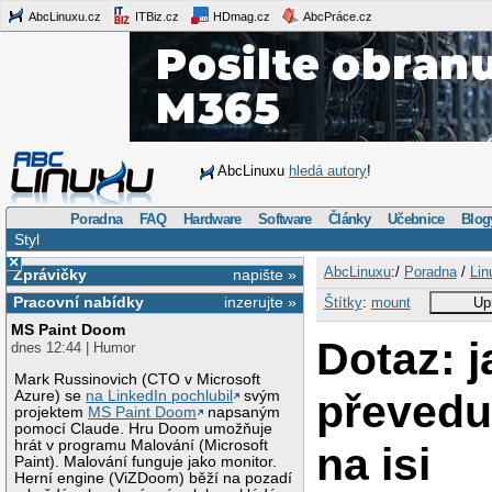
AbcLinuxu.cz
ITBiz.cz
HDmag.cz
AbcPráce.cz
AbcLinuxu
hledá autory
!
Poradna
FAQ
Hardware
Software
Články
Učebnice
Blog
Styl
×
AbcLinuxu
:/
Poradna
/
Lin
Zprávičky
napište »
Pracovní nabídky
inzerujte »
Štítky
:
mount
Up
MS Paint Doom
Dotaz: j
dnes 12:44 | Humor
Mark Russinovich (CTO v Microsoft
převedu
Azure) se
na LinkedIn pochlubil
svým
projektem
MS Paint Doom
napsaným
pomocí Claude. Hru Doom umožňuje
hrát v programu Malování (Microsoft
na isi
Paint). Malování funguje jako monitor.
Herní engine (ViZDoom) běží na pozadí