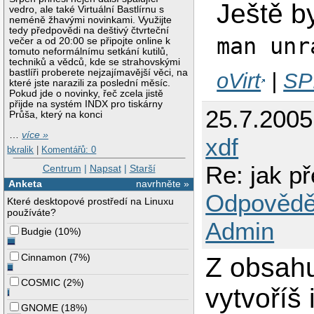
Ještě b
vedro, ale také Virtuální Bastlírnu s
neméně žhavými novinkami. Využijte
tedy předpovědi na deštivý čtvrteční
man unr
večer a od 20:00 se připojte online k
tomuto neformálnímu setkání kutilů,
techniků a vědců, kde se strahovskými
bastlíři proberete nejzajímavější věci, na
oVirt
|
SP
které jste narazili za poslední měsíc.
Pokud jde o novinky, řeč zcela jistě
přijde na systém INDX pro tiskárny
25.7.200
Průša, který na konci
…
více »
xdf
bkralik
|
Komentářů: 0
Re: jak p
Centrum
|
Napsat
|
Starší
Anketa
navrhněte »
Odpovědě
Které desktopové prostředí na Linuxu
používáte?
Admin
Budgie
(
10%
)
Cinnamon
(
7%
)
Z obsahu
COSMIC
(
2%
)
vytvoříš 
GNOME
(
18%
)