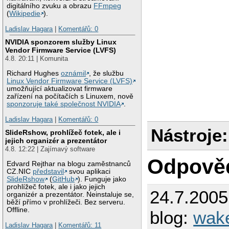
digitálního zvuku a obrazu
FFmpeg
(
Wikipedie
).
Ladislav Hagara
|
Komentářů: 0
NVIDIA sponzorem služby Linux
Vendor Firmware Service (LVFS)
4.8. 20:11 | Komunita
Richard Hughes
oznámil
, že službu
Linux Vendor Firmware Service (LVFS)
umožňující aktualizovat firmware
zařízení na počítačích s Linuxem, nově
sponzoruje také společnost NVIDIA
.
Ladislav Hagara
|
Komentářů: 0
Nástroje:
SlideRshow, prohlížeč fotek, ale i
jejich organizér a prezentátor
4.8. 12:22 | Zajímavý software
Odpově
Edvard Rejthar na blogu zaměstnanců
CZ.NIC
představil
svou aplikaci
SlideRshow
(
GitHub
). Funguje jako
prohlížeč fotek, ale i jako jejich
24.7.200
organizér a prezentátor. Neinstaluje se,
běží přímo v prohlížeči. Bez serveru.
Offline.
blog:
wak
Ladislav Hagara
|
Komentářů: 11