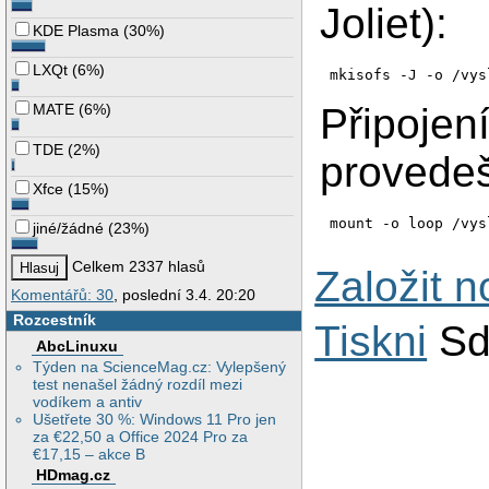
Joliet):
KDE Plasma
(
30%
)
LXQt
(
6%
)
MATE
(
6%
)
Připojen
TDE
(
2%
)
provedeš
Xfce
(
15%
)
jiné/žádné
(
23%
)
Celkem 2337 hlasů
Založit 
Komentářů: 30
, poslední 3.4. 20:20
Rozcestník
Tiskni
Sd
AbcLinuxu
Týden na ScienceMag.cz: Vylepšený
test nenašel žádný rozdíl mezi
vodíkem a antiv
Ušetřete 30 %: Windows 11 Pro jen
za €22,50 a Office 2024 Pro za
€17,15 – akce B
HDmag.cz