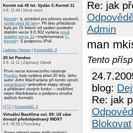
Re: jak p
Kermit má 45 let. Vydán C-Kermit 11
4.8. 11:44 | Nová verze
Odpovědě
Kermit
, tj. protokol pro přenos souborů,
vznikl před 45 lety
. Při této příležitosti
Admin
byla po 15 letech od vydání poslední
stabilní verze 9.0.302 vydána
nová
stabilní verze 11
implementace
C-
man mki
Kermit
. S podporou IPv6.
Ladislav Hagara
|
Komentářů: 0
Tento přísp
20 let Pandoc
4.8. 11:11 | Zajímavý článek
První verze konverzního nástroje
24.7.200
Pandoc
byla vydána před 20 lety. Jeho
autor John MacFarlane při tomto výročí
blog:
Dej
rekapituluje
jednotlivé etapy vývoje
a přidávání nových funkcí – rozšíření
nejen Markdownu a podporu mnoha
Re: jak 
dalších formátů.
|🇵🇸
|
Komentářů: 0
Odpověd
Virtuální Bastlírna vol. 65: Už vám
dorazil předobjednaný INDX?
Blokovat
4.8. 00:55 | Pozvánky
Srpen přinesl nejen další spalující