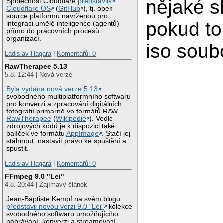
nějaké s
Společnost Cloudflare
představila
Cloudflare OS
(
GitHub
), tj. open
source platformu navrženou pro
pokud to
integraci umělé inteligence (agentů)
přímo do pracovních procesů
organizací.
iso soub
Ladislav Hagara
|
Komentářů: 0
RawTherapee 5.13
5.8. 12:44 | Nová verze
Byla vydána nová verze 5.13
svobodného multiplatformního softwaru
pro konverzi a zpracování digitálních
fotografií primárně ve formátů RAW
RawTherapee
(
Wikipedie
). Vedle
zdrojových kódů je k dispozici také
balíček ve formátu
AppImage
. Stačí jej
stáhnout, nastavit právo ke spuštění a
spustit.
Ladislav Hagara
|
Komentářů: 0
FFmpeg 9.0 "Lei"
4.8. 20:44 | Zajímavý článek
Jean-Baptiste Kempf na svém blogu
představil novou verzi 9.0 "Lei"
kolekce
svobodného softwaru umožňujícího
nahrávání, konverzi a streamovaní