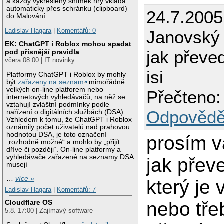
a každý vykreslený snímek hry vkládá
automaticky přes schránku (clipboard)
24.7.2005
do Malování.
Ladislav Hagara
|
Komentářů: 0
Janovský
EK: ChatGPT i Roblox mohou spadat
jak převe
pod přísnější pravidla
včera 08:00 | IT novinky
isi
Platformy ChatGPT i Roblox by mohly
být
zařazeny na seznam
mimořádně
velkých on-line platforem nebo
Přečteno:
internetových vyhledávačů, na něž se
vztahují zvláštní podmínky podle
Odpovědě
nařízení o digitálních službách (DSA).
Vzhledem k tomu, že ChatGPT i Roblox
oznámily počet uživatelů nad prahovou
hodnotou DSA, je toto označení
prosím v
„rozhodně možné“ a mohlo by „přijít
dříve či později“. On-line platformy a
vyhledávače zařazené na seznamy DSA
jak přev
musejí
…
více »
který je v
Ladislav Hagara
|
Komentářů: 7
nebo tře
Cloudflare OS
5.8. 17:00 | Zajímavý software