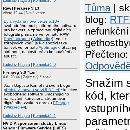
Ladislav Hagara
|
Komentářů: 0
Tůma
| sk
RawTherapee 5.13
včera 12:44 | Nová verze
blog:
RT
Byla vydána nová verze 5.13
svobodného multiplatformního softwaru
nefunkční
pro konverzi a zpracování digitálních
fotografií primárně ve formátů RAW
RawTherapee
(
Wikipedie
). Vedle
gethostb
zdrojových kódů je k dispozici také
balíček ve formátu
AppImage
. Stačí jej
Přečteno:
stáhnout, nastavit právo ke spuštění a
spustit.
Odpovědě
Ladislav Hagara
|
Komentářů: 0
FFmpeg 9.0 "Lei"
4.8. 20:44 | Zajímavý článek
Snažim 
Jean-Baptiste Kempf na svém blogu
představil novou verzi 9.0 "Lei"
kolekce
kód, kter
svobodného softwaru umožňujícího
nahrávání, konverzi a streamovaní
digitálního zvuku a obrazu
FFmpeg
vstupníh
(
Wikipedie
).
Ladislav Hagara
|
Komentářů: 1
parametr
NVIDIA sponzorem služby Linux
Vendor Firmware Service (LVFS)