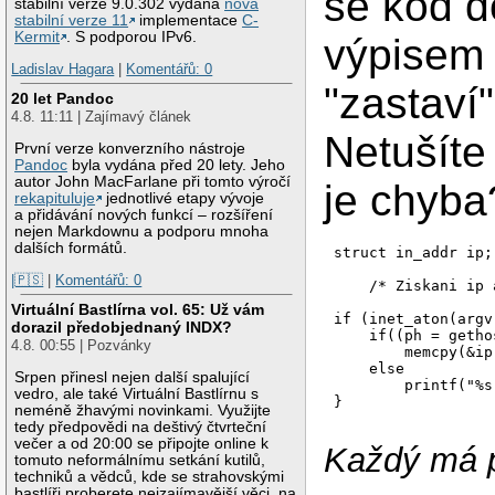
se kód d
stabilní verze 9.0.302 vydána
nová
stabilní verze 11
implementace
C-
Kermit
. S podporou IPv6.
výpisem 
Ladislav Hagara
|
Komentářů: 0
"zastaví"
20 let Pandoc
4.8. 11:11 | Zajímavý článek
Netušíte
První verze konverzního nástroje
Pandoc
byla vydána před 20 lety. Jeho
autor John MacFarlane při tomto výročí
je chyba
rekapituluje
jednotlivé etapy vývoje
a přidávání nových funkcí – rozšíření
nejen Markdownu a podporu mnoha
dalších formátů.
struct in_addr ip;

|🇵🇸
|
Komentářů: 0
    /* Ziskani ip 
Virtuální Bastlírna vol. 65: Už vám
if (inet_aton(argv
dorazil předobjednaný INDX?
    if((ph = getho
4.8. 00:55 | Pozvánky
        memcpy(&ip
    else

Srpen přinesl nejen další spalující
        printf("%s
vedro, ale také Virtuální Bastlírnu s
neméně žhavými novinkami. Využijte
tedy předpovědi na deštivý čtvrteční
večer a od 20:00 se připojte online k
Každý má p
tomuto neformálnímu setkání kutilů,
techniků a vědců, kde se strahovskými
bastlíři proberete nejzajímavější věci, na