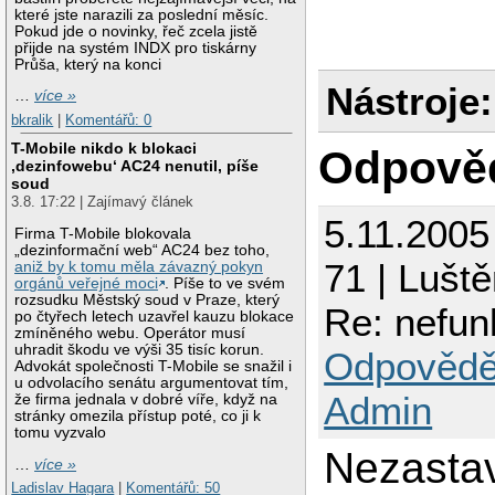
které jste narazili za poslední měsíc.
Pokud jde o novinky, řeč zcela jistě
přijde na systém INDX pro tiskárny
Průša, který na konci
Nástroje:
…
více »
bkralik
|
Komentářů: 0
T-Mobile nikdo k blokaci
Odpově
‚dezinfowebu‘ AC24 nenutil, píše
soud
3.8. 17:22 | Zajímavý článek
5.11.2005
Firma T-Mobile blokovala
„dezinformační web“ AC24 bez toho,
71 | Luště
aniž by k tomu měla závazný pokyn
orgánů veřejné moci
. Píše to ve svém
rozsudku Městský soud v Praze, který
Re: nefun
po čtyřech letech uzavřel kauzu blokace
zmíněného webu. Operátor musí
uhradit škodu ve výši 35 tisíc korun.
Odpovědě
Advokát společnosti T-Mobile se snažil i
u odvolacího senátu argumentovat tím,
Admin
že firma jednala v dobré víře, když na
stránky omezila přístup poté, co ji k
tomu vyzvalo
Nezastav
…
více »
Ladislav Hagara
|
Komentářů: 50