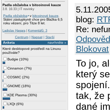
Padla obžaloba v bitcoinové kauze
5.11.200
3.8. 16:33 | IT novinky
Padla obžaloba
v
bitcoinové kauze
.
blog:
RT
Státní zástupkyně chce pro Blažka 6,5
roku vězení, pro Titze 8 let.
Re: nefu
Ladislav Hagara
|
Komentářů: 3
Odpověd
Centrum
|
Napsat
|
Starší
Anketa
navrhněte »
Blokovat
Které desktopové prostředí na Linuxu
používáte?
Budgie
(
10%
)
To jo, a
Cinnamon
(
7%
)
který s
COSMIC
(
2%
)
spojení
GNOME
(
18%
)
tak, že
KDE Plasma
(
30%
)
dané jm
LXQt
(
6%
)