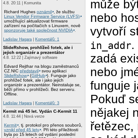
může být
4.8. 20:11 | Komunita
Richard Hughes
oznámil
, že službu
nebo ho
Linux Vendor Firmware Service (LVFS)
umožňující aktualizovat firmware
zařízení na počítačích s Linuxem, nově
vytvoří s
sponzoruje také společnost NVIDIA
.
Ladislav Hagara
|
Komentářů: 1
.
in_addr
SlideRshow, prohlížeč fotek, ale i
jejich organizér a prezentátor
zadá exis
4.8. 12:22 | Zajímavý software
Edvard Rejthar na blogu zaměstnanců
nebo jmé
CZ.NIC
představil
svou aplikaci
SlideRshow
(
GitHub
). Funguje jako
prohlížeč fotek, ale i jako jejich
funguje 
organizér a prezentátor. Neinstaluje se,
běží přímo v prohlížeči. Bez serveru.
Offline.
Pokuď se
Ladislav Hagara
|
Komentářů: 3
nějakej 
Kermit má 45 let. Vydán C-Kermit 11
4.8. 11:44 | Nová verze
řetězec,
Kermit
, tj. protokol pro přenos souborů,
vznikl před 45 lety
. Při této příležitosti
byla po 15 letech od vydání poslední