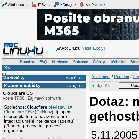
AbcLinuxu.cz
ITBiz.cz
HDmag.cz
AbcPráce.cz
AbcLinuxu
hledá autory
!
Poradna
FAQ
Hardware
Software
Články
Učebnice
Blog
Styl
×
AbcLinuxu
:/
Poradna
/
Pro
Zprávičky
napište »
Pracovní nabídky
inzerujte »
Štítky
:
KDE
Upra
Cloudflare OS
Dotaz: 
včera 17:00 | Zajímavý software
Společnost Cloudflare
představila
gethost
Cloudflare OS
(
GitHub
), tj. open
source platformu navrženou pro
integraci umělé inteligence (agentů)
přímo do pracovních procesů
organizací.
5.11.2005