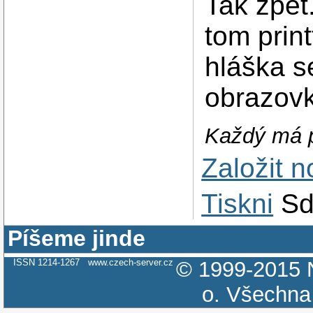
Tak zpět.
tom print
hláška s
obrazovk
Každý má p
Založit 
Tiskni
Sd
Píšeme jinde
ISSN 1214-1267
www.czech-server.cz
© 1999-2015
o.
Všechna 