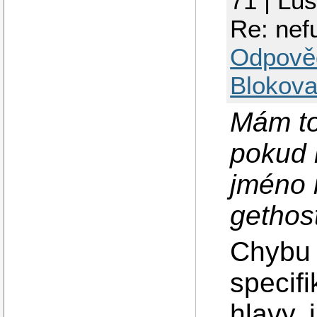
71 | Lu
Re: nef
Odpově
Blokova
Mám to
pokud 
jméno 
gethos
Chybu v
specif
hlavy, 