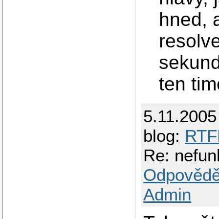
hned, a
resolv
sekund
ten tim
5.11.2005
blog:
RT
Re: nefun
Odpovědě
Admin