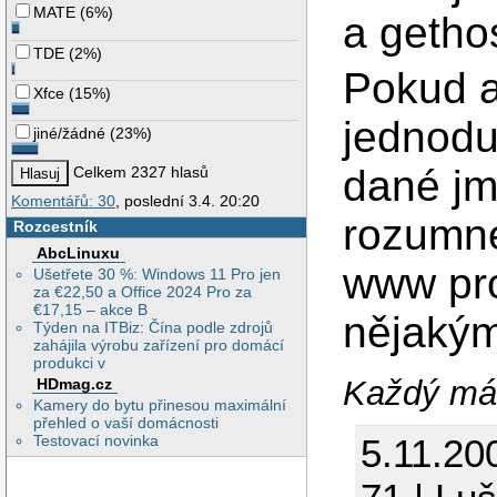
MATE
(
6%
)
a getho
TDE
(
2%
)
Pokud a
Xfce
(
15%
)
jednodu
jiné/žádné
(
23%
)
dané jm
Celkem 2327 hlasů
Komentářů: 30
, poslední 3.4. 20:20
rozumné
Rozcestník
AbcLinuxu
www pro
Ušetřete 30 %: Windows 11 Pro jen
za €22,50 a Office 2024 Pro za
€17,15 – akce B
nějakým
Týden na ITBiz: Čína podle zdrojů
zahájila výrobu zařízení pro domácí
produkci v
Každý má 
HDmag.cz
Kamery do bytu přinesou maximální
přehled o vaší domácnosti
Testovací novinka
5.11.20