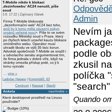
T-Mobile nikdo k blokaci
Odpovědě
‚dezinfowebu‘ AC24 nenutil, píše
soud
3.8. 17:22 | Zajímavý článek
Admin
Firma T-Mobile blokovala
„dezinformační web“ AC24 bez toho,
Nevím jak
aniž by k tomu měla závazný pokyn
orgánů veřejné moci
. Píše to ve svém
rozsudku Městský soud v Praze, který
packages
po čtyřech letech uzavřel kauzu blokace
zmíněného webu. Operátor musí
uhradit škodu ve výši 35 tisíc korun.
podle ob
Advokát společnosti T-Mobile se snažil i
u odvolacího senátu argumentovat tím,
že firma jednala v dobré víře, když na
zkusil n
stránky omezila přístup poté, co ji k
tomu vyzvalo
políčka 
…
více »
Ladislav Hagara
|
Komentářů: 63
"search"
Centrum
|
Napsat
|
Starší
Anketa
navrhněte »
Quando omn
Které desktopové prostředí na Linuxu
používáte?
Budgie
(
10%
)