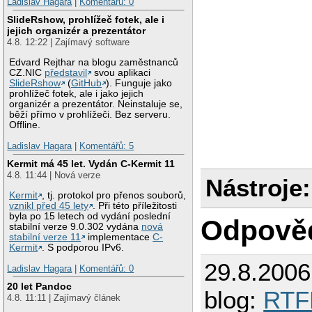
Ladislav Hagara
|
Komentářů: 0
SlideRshow, prohlížeč fotek, ale i
jejich organizér a prezentátor
4.8. 12:22 | Zajímavý software
Edvard Rejthar na blogu zaměstnanců
CZ.NIC
představil
svou aplikaci
SlideRshow
(
GitHub
). Funguje jako
prohlížeč fotek, ale i jako jejich
organizér a prezentátor. Neinstaluje se,
běží přímo v prohlížeči. Bez serveru.
Offline.
Ladislav Hagara
|
Komentářů: 5
Kermit má 45 let. Vydán C-Kermit 11
4.8. 11:44 | Nová verze
Nástroje:
Kermit
, tj. protokol pro přenos souborů,
vznikl před 45 lety
. Při této příležitosti
byla po 15 letech od vydání poslední
Odpově
stabilní verze 9.0.302 vydána
nová
stabilní verze 11
implementace
C-
Kermit
. S podporou IPv6.
29.8.200
Ladislav Hagara
|
Komentářů: 0
20 let Pandoc
blog:
RT
4.8. 11:11 | Zajímavý článek