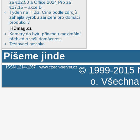
za €22,50 a Office 2024 Pro za
€17,15 – akce B
Týden na ITBiz: Čína podle zdrojů
zahájila výrobu zařízení pro domácí
produkci v
HDmag.cz
Kamery do bytu přinesou maximální
přehled o vaší domácnosti
Testovací novinka
Píšeme jinde
ISSN 1214-1267
www.czech-server.cz
© 1999-2015
o.
Všechna 