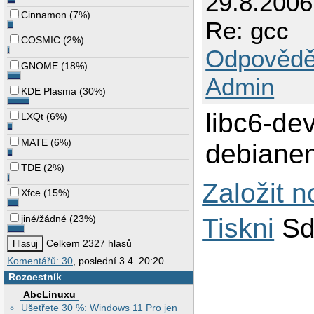
29.8.200
Cinnamon
(
7%
)
Re: gcc
COSMIC
(
2%
)
Odpovědě
GNOME
(
18%
)
Admin
KDE Plasma
(
30%
)
libc6-de
LXQt
(
6%
)
MATE
(
6%
)
debiane
TDE
(
2%
)
Založit 
Xfce
(
15%
)
jiné/žádné
(
23%
)
Tiskni
Sd
Celkem 2327 hlasů
Komentářů: 30
, poslední 3.4. 20:20
Rozcestník
AbcLinuxu
Ušetřete 30 %: Windows 11 Pro jen