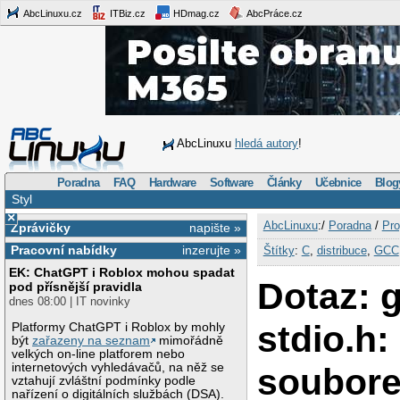
AbcLinuxu.cz
ITBiz.cz
HDmag.cz
AbcPráce.cz
AbcLinuxu
hledá autory
!
Poradna
FAQ
Hardware
Software
Články
Učebnice
Blog
Styl
×
AbcLinuxu
:/
Poradna
/
Pro
Zprávičky
napište »
Pracovní nabídky
inzerujte »
Štítky
:
C
,
distribuce
,
GCC
EK: ChatGPT i Roblox mohou spadat
Dotaz: g
pod přísnější pravidla
dnes 08:00 | IT novinky
stdio.h:
Platformy ChatGPT i Roblox by mohly
být
zařazeny na seznam
mimořádně
velkých on-line platforem nebo
internetových vyhledávačů, na něž se
soubore
vztahují zvláštní podmínky podle
nařízení o digitálních službách (DSA).