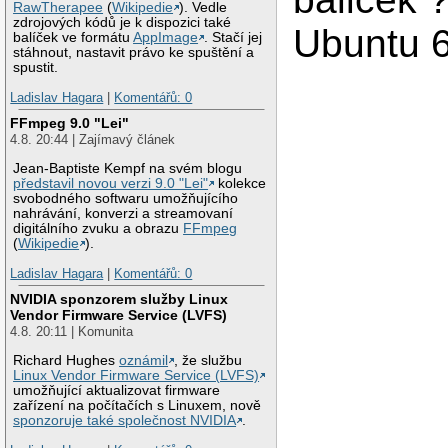
RawTherapee
(
Wikipedie
). Vedle
zdrojových kódů je k dispozici také
Ubuntu 6
balíček ve formátu
AppImage
. Stačí jej
stáhnout, nastavit právo ke spuštění a
spustit.
Ladislav Hagara
|
Komentářů: 0
FFmpeg 9.0 "Lei"
4.8. 20:44 | Zajímavý článek
Jean-Baptiste Kempf na svém blogu
představil novou verzi 9.0 "Lei"
kolekce
svobodného softwaru umožňujícího
nahrávání, konverzi a streamovaní
digitálního zvuku a obrazu
FFmpeg
(
Wikipedie
).
Ladislav Hagara
|
Komentářů: 0
NVIDIA sponzorem služby Linux
Vendor Firmware Service (LVFS)
4.8. 20:11 | Komunita
Richard Hughes
oznámil
, že službu
Linux Vendor Firmware Service (LVFS)
umožňující aktualizovat firmware
zařízení na počítačích s Linuxem, nově
sponzoruje také společnost NVIDIA
.