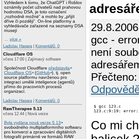
Vzhledem k tomu, že ChatGPT i Roblox
adresá
oznámily počet uživatelů nad prahovou
hodnotou DSA, je toto označení
„rozhodně možné“ a mohlo by „přijít
dříve či později“. On-line platformy a
29.8.2006
vyhledávače zařazené na seznamy DSA
musejí
gcc - error
…
více »
Ladislav Hagara
|
Komentářů: 0
není soub
Cloudflare OS
včera 17:00 | Zajímavý software
adresáře
Společnost Cloudflare
představila
Cloudflare OS
(
GitHub
), tj. open
Přečteno:
source platformu navrženou pro
integraci umělé inteligence (agentů)
Odpovědě
přímo do pracovních procesů
organizací.
Ladislav Hagara
|
Komentářů: 0
$ gcc 123.c

RawTherapee 5.13
včera 12:44 | Nová verze
Co mi ch
Byla vydána nová verze 5.13
svobodného multiplatformního softwaru
pro konverzi a zpracování digitálních
balicek
fotografií primárně ve formátů RAW