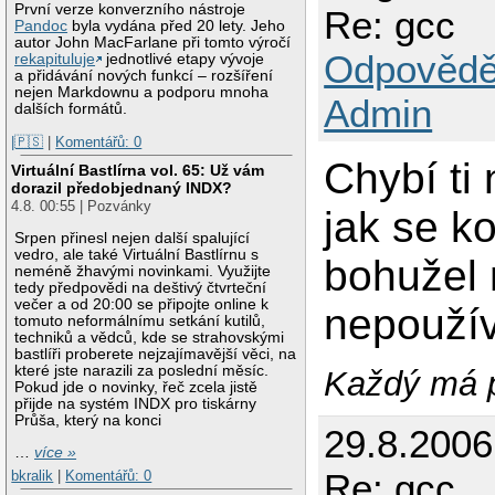
První verze konverzního nástroje
Re: gcc
Pandoc
byla vydána před 20 lety. Jeho
autor John MacFarlane při tomto výročí
Odpovědě
rekapituluje
jednotlivé etapy vývoje
a přidávání nových funkcí – rozšíření
nejen Markdownu a podporu mnoha
Admin
dalších formátů.
|🇵🇸
|
Komentářů: 0
Chybí ti
Virtuální Bastlírna vol. 65: Už vám
dorazil předobjednaný INDX?
4.8. 00:55 | Pozvánky
jak se ko
Srpen přinesl nejen další spalující
vedro, ale také Virtuální Bastlírnu s
bohužel 
neméně žhavými novinkami. Využijte
tedy předpovědi na deštivý čtvrteční
večer a od 20:00 se připojte online k
nepoužív
tomuto neformálnímu setkání kutilů,
techniků a vědců, kde se strahovskými
bastlíři proberete nejzajímavější věci, na
které jste narazili za poslední měsíc.
Každý má p
Pokud jde o novinky, řeč zcela jistě
přijde na systém INDX pro tiskárny
Průša, který na konci
29.8.200
…
více »
Re: gcc
bkralik
|
Komentářů: 0