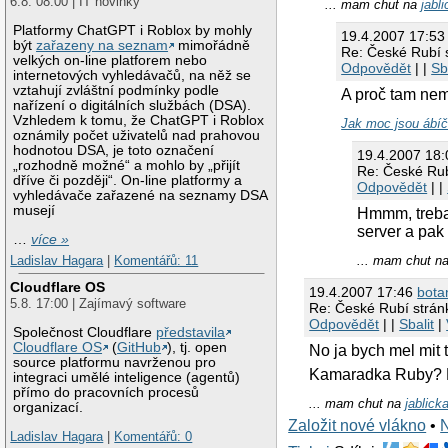
6.8. 08:00 | IT novinky
... mam chut na
jabl
Platformy ChatGPT i Roblox by mohly
19.4.2007 17:5
být
zařazeny na seznam
mimořádně
Re: České Rubí 
velkých on-line platforem nebo
Odpovědět
| |
Sb
internetových vyhledávačů, na něž se
vztahují zvláštní podmínky podle
A proč tam ne
nařízení o digitálních službách (DSA).
Vzhledem k tomu, že ChatGPT i Roblox
Jak moc jsou ábíčk
oznámily počet uživatelů nad prahovou
hodnotou DSA, je toto označení
19.4.2007 18
„rozhodně možné“ a mohlo by „přijít
Re: České Rub
dříve či později“. On-line platformy a
Odpovědět
| |
vyhledávače zařazené na seznamy DSA
musejí
Hmmm, treba 
server a pak 
…
více »
... mam chut n
Ladislav Hagara
|
Komentářů: 11
Cloudflare OS
19.4.2007 17:46
bota
5.8. 17:00 | Zajímavý software
Re: České Rubí strán
Odpovědět
| |
Sbalit
|
Společnost Cloudflare
představila
Cloudflare OS
(
GitHub
), tj. open
No ja bych mel mit 
source platformu navrženou pro
Kamaradka Ruby? 
integraci umělé inteligence (agentů)
přímo do pracovních procesů
... mam chut na
jablick
organizací.
Založit nové vlákno
•
Ladislav Hagara
|
Komentářů: 0