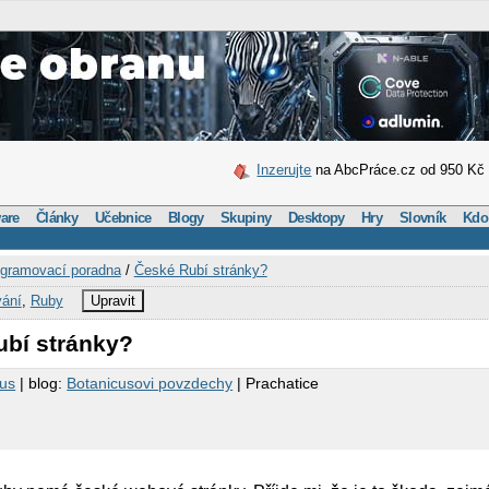
Inzerujte
na AbcPráce.cz od 950 Kč
are
Články
Učebnice
Blogy
Skupiny
Desktopy
Hry
Slovník
Kdo
gramovací poradna
/
České Rubí stránky?
ání
,
Ruby
Upravit
ubí stránky?
cus
| blog:
Botanicusovi povzdechy
| Prachatice