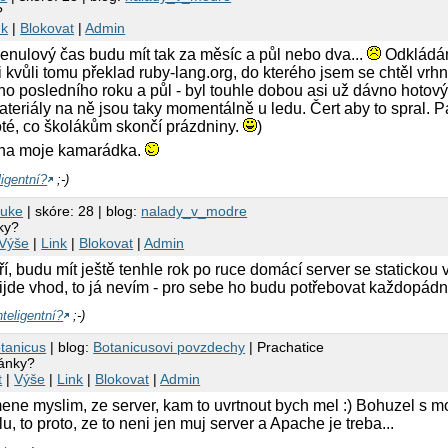
?
nk
|
Blokovat
|
Admin
 nenulový čas budu mít tak za měsíc a půl nebo dva...
Odkládám
 kvůli tomu překlad ruby-lang.org, do kterého jsem se chtěl vrhn
ho posledního roku a půl - byl touhle dobou asi už dávno hotov
ateriály na ně jsou taky momentálně u ledu. Čert aby to spral.
oté, co školákům skončí prázdniny.
)
edna moje kamarádka.
ligentní?
;-)
suke
| skóre: 28 | blog:
nalady_v_modre
ky?
Výše
|
Link
|
Blokovat
|
Admin
í, budu mít ještě tenhle rok po ruce domácí server se statickou 
řijde vhod, to já nevím - pro sebe ho budu potřebovat každopád
teligentní?
;-)
tanicus
| blog:
Botanicusovi povzdechy
| Prachatice
ránky?
t
|
Výše
|
Link
|
Blokovat
|
Admin
mene myslim, ze server, kam to uvrtnout bych mel :) Bohuzel s 
, to proto, ze to neni jen muj server a Apache je treba...