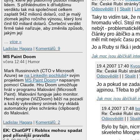
újmy, které její platformy působí mladým
Re: České Rubí stránky
lidem. S přihlédnutím k dřívějšímu
Odpovědět
| |
Sbalit
|
Li
verdiktu tak má společnost celkem
zaplatit 942 milionů dolarů, což je malý
Taky to vidím tak, že
zlomek jejího ročního výnosu, který loni
hromadu věcí. Stojí mi
činil 60 miliard dolarů. Čtvrteční verdikt
nebýt - problematické
firmě také nařizuje, aby změnila způsob,
jakým její
články pro ábíčko a m
měl mít nejvíc času p
…
více »
Jo a Ruby si říká i j
Ladislav Hagara
|
Komentářů: 9
Jak moc jsou ábíčkáři inte
MS Paint Doom
včera 12:44 | Humor
19.4.2007 17:40
Kyo
Re: České Rubí strán
Mark Russinovich (CTO v Microsoft
Azure) se
na LinkedIn pochlubil
svým
Odpovědět
| |
Sbalit
|
projektem
MS Paint Doom
napsaným
Jo a pokud se zadař
pomocí Claude. Hru Doom umožňuje
ajpinou. Třeba to p
hrát v programu Malování (Microsoft
Paint). Malování funguje jako monitor.
Jak moc jsou ábíčkáři in
Herní engine (ViZDoom) běží na pozadí
a každý vykreslený snímek hry vkládá
automaticky přes schránku (clipboard)
19.4.2007 17:48
bo
do Malování.
Re: České Rubí st
Odpovědět
| |
Sbali
Ladislav Hagara
|
Komentářů: 2
Bylo by fajn, nic
EK: ChatGPT i Roblox mohou spadat
skveleho Mongrelu
pod přísnější pravidla