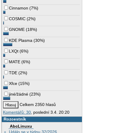
Cinnamon
(
7%
)
COSMIC
(
2%
)
GNOME
(
18%
)
KDE Plasma
(
30%
)
LXQt
(
6%
)
MATE
(
6%
)
TDE
(
2%
)
Xfce
(
15%
)
jiné/žádné
(
23%
)
Celkem 2350 hlasů
Komentářů: 30
, poslední 3.4. 20:20
Rozcestník
AbcLinuxu
Událo se v týdnu 32/2026