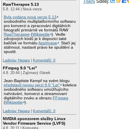
Tiskni
Sdílej:
RawTherapee 5.13
5.8. 12:44 | Nová verze
Byla vydána nová verze 5.13
svobodného multiplatformního softwaru
pro konverzi a zpracování digitálních
fotografií primárně ve formátů RAW
RawTherapee
(
Wikipedie
). Vedle
zdrojových kódů je k dispozici také
balíček ve formátu
AppImage
. Stačí jej
stáhnout, nastavit právo ke spuštění a
spustit.
Ladislav Hagara
|
Komentářů: 0
FFmpeg 9.0 "Lei"
4.8. 20:44 | Zajímavý článek
Jean-Baptiste Kempf na svém blogu
představil novou verzi 9.0 "Lei"
kolekce
svobodného softwaru umožňujícího
nahrávání, konverzi a streamovaní
digitálního zvuku a obrazu
FFmpeg
(
Wikipedie
).
Ladislav Hagara
|
Komentářů: 0
NVIDIA sponzorem služby Linux
Vendor Firmware Service (LVFS)
4.8. 20:11 | Komunita