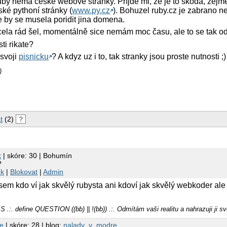
by nemá české webové stránky. Příjde mi, že je to škoda, zej
ké pythoní stránky (
www.py.cz
). Bohuzel ruby.cz je zabrano n
ze by se musela poridit jina domena.
la rád šel, momentálně sice nemám moc času, ale to se tak od
sti rikate?
 svoji
pisnicku
? A kdyz uz i to, tak stranky jsou proste nutnosti ;)
)
t
(2)
?
x
| skóre: 30 | Bohumín
?
nk
|
Blokovat
|
Admin
jsem kdo ví jak skvělý rubysta ani kdoví jak skvělý webkoder ale
. define QUESTION ((bb) || !(bb)) .:. Odmítám vaši realitu a nahrazuji ji svo
e
| skóre: 28 | blog:
nalady_v_modre