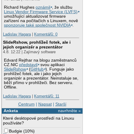
Richard Hughes
oznámil
, že službu
Linux Vendor Firmware Service (LVFS)
umožňující aktualizovat firmware
zařízení na počítačích s Linuxem, nově
sponzoruje také společnost NVIDIA
.
Ladislav Hagara
|
Komentářů: 0
SlideRshow, prohlížeč fotek, ale i
jejich organizér a prezentátor
4.8. 12:22 | Zajímavý software
Edvard Rejthar na blogu zaměstnanců
CZ.NIC
představil
svou aplikaci
SlideRshow
(
GitHub
). Funguje jako
prohlížeč fotek, ale i jako jejich
organizér a prezentátor. Neinstaluje se,
běží přímo v prohlížeči. Bez serveru.
Offline.
Ladislav Hagara
|
Komentářů: 11
Centrum
|
Napsat
|
Starší
Anketa
navrhněte »
Které desktopové prostředí na Linuxu
používáte?
Budgie
(
10%
)