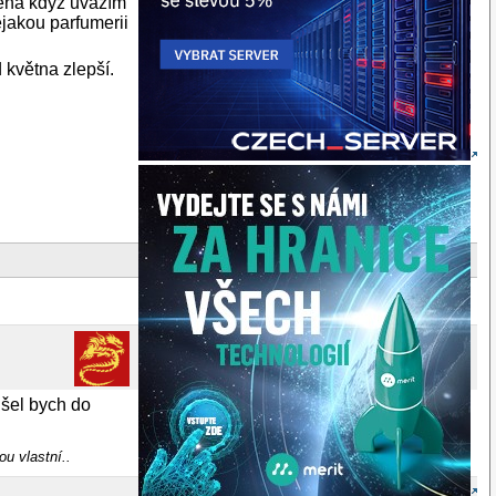
ména když uvážím
ejakou parfumerii
 května zlepší.
 šel bych do
u vlastní..