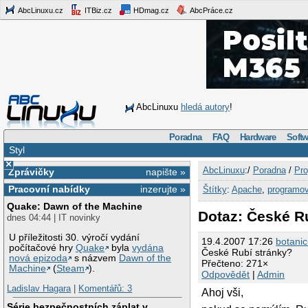
AbcLinuxu.cz
ITBiz.cz
HDmag.cz
AbcPráce.cz
AbcLinuxu
hledá autory
!
Poradna
FAQ
Hardware
Softw
Styl
×
AbcLinuxu
:/
Poradna
/
Pro
Zprávičky
napište »
Pracovní nabídky
inzerujte »
Štítky
:
Apache
,
programov
Quake: Dawn of the Machine
Dotaz: České R
dnes 04:44 | IT novinky
U příležitosti 30. výročí vydání
19.4.2007 17:26
botani
počítačové hry
Quake
byla
vydána
České Rubí stránky?
nová epizoda
s názvem
Dawn of the
Přečteno: 271×
Machine
(
Steam
).
Odpovědět
|
Admin
Ladislav Hagara
|
Komentářů: 3
Ahoj vši,
Série bezpečnostních záplat v