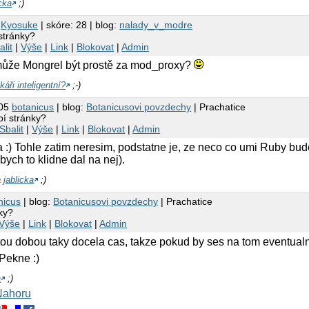
icka
;)
3
Kyosuke
| skóre: 28 | blog:
nalady_v_modre
stránky?
alit
|
Výše
|
Link
|
Blokovat
|
Admin
může Mongrel být prostě za mod_proxy?
áři inteligentní?
;-)
:05
botanicus
| blog:
Botanicusovi povzdechy
| Prachatice
í stránky?
Sbalit
|
Výše
|
Link
|
Blokovat
|
Admin
:) Tohle zatim neresim, podstatne je, ze neco co umi Ruby bude
bych to klidne dal na nej).
a
jablicka
;)
nicus
| blog:
Botanicusovi povzdechy
| Prachatice
ky?
Výše
|
Link
|
Blokovat
|
Admin
tou dobou taky docela cas, takze pokud by ses na tom eventualne 
Pekne :)
a
;)
Nahoru