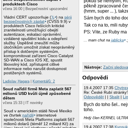
pokud se nemýlím, Ru
produktech Cisco
pěkně zpracované čes
včera 16:00 | Bezpečnostní upozornění
(hmm, super ... ), tak
Vládní CERT upozorňuje (
𝕏
) na
sérii
Sám bych do toho doce
bezpečnostních záplat
(CVSS 9.9) v
Tak co na to, mili ruby
produktech Cisco řešících kritické
zranitelnosti umožňující obejití
PS: Vite, ze Ruby ma
autentizace, eskalaci oprávnění,
vzdálené spuštění kódu a odepření
... mam chut na
jablicka
;
služby. Úspěšné zneužití může
útočníkům umožnit získat neoprávněný
přístup k dotčeným systémům,
kompromitovat zařízení Cisco Catalyst
SD-WAN a Cisco IOS XE, spustit
libovolný kód, zpřístupnit citlivé
Nástroje:
Začni sledova
informace nebo narušit dostupnost
postižených systémů.
Odpovědi
Ladislav Hagara
|
Komentářů: 2
19.4.2007 17:35
Chytre
Soud nařídil firmě Meta zaplatit 567
Re: České Rubí stránky
milionů USD kvůli újmě způsobené
Odpovědět
| |
Sbalit
|
Li
dětem
včera 15:33 | IT novinky
Bych do toho šel.. ne
toho.
Soud v americkém státě Nové Mexiko
ve čtvrtek
nařídil
internetové
Hrdý člen KERNEL ULTRAS .:
společnosti Meta Platforms zaplatit 567
milionů dolarů (téměř 12 miliard Kč) za
19.4.2007 17:38
Kyosuk