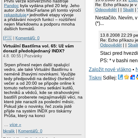
První verze konverzního nástroje
Re: Echo příkazu je v
Pandoc
byla vydána před 20 lety. Jeho
Odpovědět
| |
Sbalit
|
autor John MacFarlane při tomto výročí
rekapituluje
jednotlivé etapy vývoje
Nestačilo. Nevím, v
a přidávání nových funkcí – rozšíření
(*)...
nejen Markdownu a podporu mnoha
dalších formátů.
13.8.2008 22:29 pe
|🇵🇸
|
Komentářů: 0
Re: Echo příkazu je
Odpovědět
| |
Sbali
Virtuální Bastlírna vol. 65: Už vám
dorazil předobjednaný INDX?
Staci pred hvezdi
4.8. 00:55 | Pozvánky
PS: * v bashi nen
Srpen přinesl nejen další spalující
Založit nové vlákno
•
vedro, ale také Virtuální Bastlírnu s
neméně žhavými novinkami. Využijte
Tiskni
Sdílej:
tedy předpovědi na deštivý čtvrteční
večer a od 20:00 se připojte online k
tomuto neformálnímu setkání kutilů,
techniků a vědců, kde se strahovskými
bastlíři proberete nejzajímavější věci, na
které jste narazili za poslední měsíc.
Pokud jde o novinky, řeč zcela jistě
přijde na systém INDX pro tiskárny
Průša, který na konci
…
více »
bkralik
|
Komentářů: 0