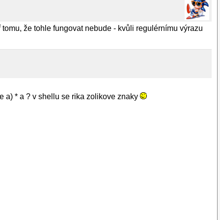
ř tomu, že tohle fungovat nebude - kvůli regulérnímu výrazu
e a) * a ? v shellu se rika zolikove znaky