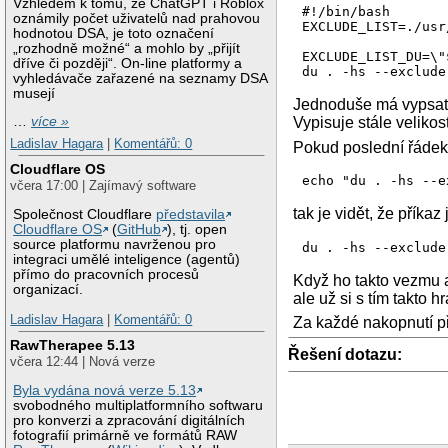
Vzhledem k tomu, že ChatGPT i Roblox
#!/bin/bash

oznámily počet uživatelů nad prahovou
EXCLUDE_LIST=./usr
hodnotou DSA, je toto označení
„rozhodně možné“ a mohlo by „přijít
EXCLUDE_LIST_DU=\"
dříve či později“. On-line platformy a
vyhledávače zařazené na seznamy DSA
musejí
Jednoduše má vypsat 
Vypisuje stále veliko
…
více »
Ladislav Hagara
|
Komentářů: 0
Pokud poslední řádek 
Cloudflare OS
echo "du . -hs --e
včera 17:00 | Zajímavý software
tak je vidět, že příka
Společnost Cloudflare
představila
Cloudflare OS
(
GitHub
), tj. open
source platformu navrženou pro
integraci umělé inteligence (agentů)
přímo do pracovních procesů
Když ho takto vezmu a
organizací.
ale už si s tím takto h
Ladislav Hagara
|
Komentářů: 0
Za každé nakopnutí p
RawTherapee 5.13
Řešení dotazu:
včera 12:44 | Nová verze
Byla vydána nová verze 5.13
svobodného multiplatformního softwaru
pro konverzi a zpracování digitálních
fotografií primárně ve formátů RAW