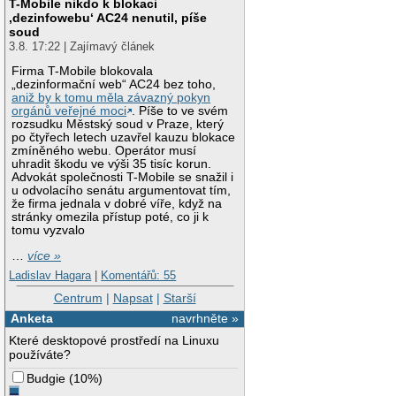
T-Mobile nikdo k blokaci
‚dezinfowebu‘ AC24 nenutil, píše
soud
3.8. 17:22 | Zajímavý článek
Firma T-Mobile blokovala
„dezinformační web“ AC24 bez toho,
aniž by k tomu měla závazný pokyn
orgánů veřejné moci
. Píše to ve svém
rozsudku Městský soud v Praze, který
po čtyřech letech uzavřel kauzu blokace
zmíněného webu. Operátor musí
uhradit škodu ve výši 35 tisíc korun.
Advokát společnosti T-Mobile se snažil i
u odvolacího senátu argumentovat tím,
že firma jednala v dobré víře, když na
stránky omezila přístup poté, co ji k
tomu vyzvalo
…
více »
Ladislav Hagara
|
Komentářů: 55
Centrum
|
Napsat
|
Starší
Anketa
navrhněte »
Které desktopové prostředí na Linuxu
používáte?
Budgie
(
10%
)