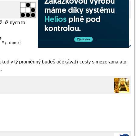
ž už bych to


"; done)

okud v tý proměnný budeš očekávat i cesty s mezerama atp.
n