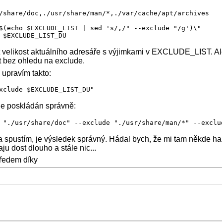
/share/doc,./usr/share/man/*,./var/cache/apt/archives

$(echo $EXCLUDE_LIST | sed 's/,/" --exclude "/g')\"

velikost aktuálního adresáře s výjimkami v EXCLUDE_LIST. Al
st bez ohledu na exclude.
upravím takto:
xclude $EXCLUDE_LIST_DU"
z je poskládán správně:
 spustím, je výsledek správný. Hádal bych, že mi tam někde ha
raju dost dlouho a stále nic...
ředem díky