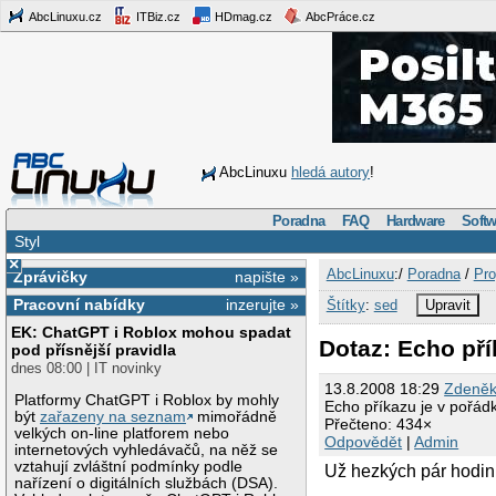
AbcLinuxu.cz
ITBiz.cz
HDmag.cz
AbcPráce.cz
AbcLinuxu
hledá autory
!
Poradna
FAQ
Hardware
Softw
Styl
×
AbcLinuxu
:/
Poradna
/
Pro
Zprávičky
napište »
Pracovní nabídky
inzerujte »
Štítky
:
sed
Upravit
EK: ChatGPT i Roblox mohou spadat
Dotaz: Echo pří
pod přísnější pravidla
dnes 08:00 | IT novinky
13.8.2008 18:29
Zdeněk
Platformy ChatGPT i Roblox by mohly
Echo příkazu je v pořád
být
zařazeny na seznam
mimořádně
Přečteno: 434×
velkých on-line platforem nebo
Odpovědět
|
Admin
internetových vyhledávačů, na něž se
vztahují zvláštní podmínky podle
Už hezkých pár hodin b
nařízení o digitálních službách (DSA).