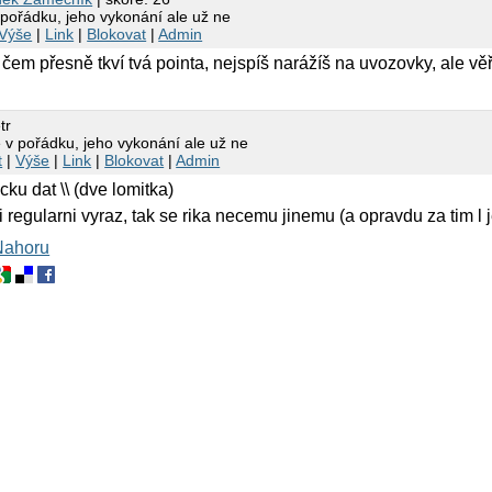
 pořádku, jeho vykonání ale už ne
Výše
|
Link
|
Blokovat
|
Admin
 čem přesně tkví tvá pointa, nejspíš narážíš na uvozovky, ale vě
tr
 v pořádku, jeho vykonání ale už ne
t
|
Výše
|
Link
|
Blokovat
|
Admin
cku dat \\ (dve lomitka)
i regularni vyraz, tak se rika necemu jinemu (a opravdu za tim l j
Nahoru