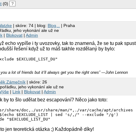
t
(0)
?
Watzke
| skóre: 74 | blog:
Blog...
| Praha
ořádku, jeho vykonání ale už ne
nk
|
Blokovat
|
Admin
yž echo vypíše i ty uvozovky, tak to znamená, že se tu pak spust
ušší řešení když už to máš takhle rozdělaný by bylo:
xclude $EXCLUDE_LIST_DU"
you a lot of friends but it’ll always get you the right ones” ―John Lennon
ěk Zámečník
| skóre: 26
 pořádku, jeho vykonání ale už ne
Výše
|
Link
|
Blokovat
|
Admin
ak by to šlo udělat bez escapování? Něco jako toto:
sr/share/doc,./usr/share/man/*,./var/cache/apt/archives

$(echo $EXCLUDE_LIST | sed 's/,/" --exclude "/g')

 to jen teoretická otázka ;) Každopádně díky!