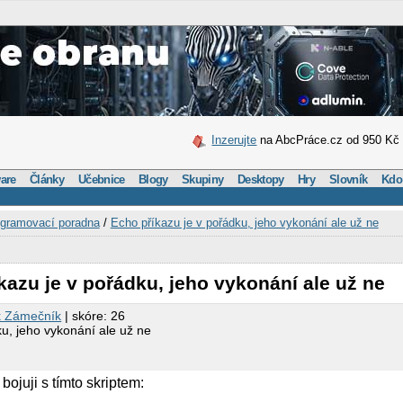
Inzerujte
na AbcPráce.cz od 950 Kč
are
Články
Učebnice
Blogy
Skupiny
Desktopy
Hry
Slovník
Kdo
gramovací poradna
/
Echo příkazu je v pořádku, jeho vykonání ale už ne
kazu je v pořádku, jeho vykonání ale už ne
 Zámečník
| skóre: 26
ku, jeho vykonání ale už ne
ojuji s tímto skriptem: