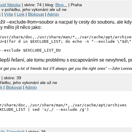
vid Watzke
| skóre: 74 | blog:
Blog...
| Praha
 v pořádku, jeho vykonání ale už ne
t
|
Výše
|
Link
|
Blokovat
|
Admin
il --exclude-from=soubor a nacpal ty cesty do souboru, ale kdy
by mělo jít něco jako:
/usr/share/doc,./usr/share/man/*,./var/cache/apt/archives
U=$(for d in $EXCLUDE_LIST; do echo -n "--exclude \"$d\" 
--exclude $EXCLUDE_LIST_DU
lepší řešení, ale tomu problému s escapováním se nevyhneš, p
 get you a lot of friends but it’ll always get you the right ones” ―John Lenno
q
| skóre: 39
ořádku, jeho vykonání ale už ne
nk
|
Blokovat
|
Admin
r/share/doc,./usr/share/man/*,./var/cache/apt/archives

ěk Zámečník
| skóre: 26