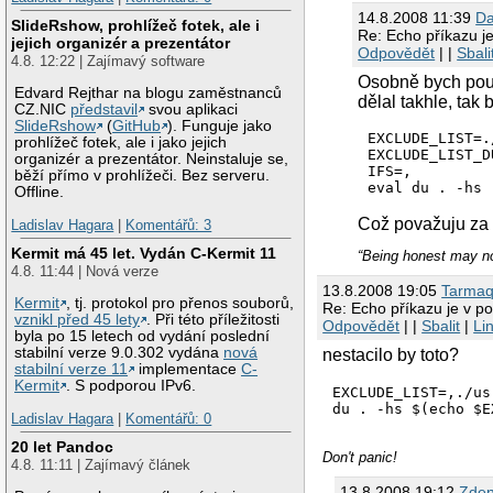
14.8.2008 11:39
Da
SlideRshow, prohlížeč fotek, ale i
Re: Echo příkazu je
jejich organizér a prezentátor
Odpovědět
| |
Sbali
4.8. 12:22 | Zajímavý software
Osobně bych použ
Edvard Rejthar na blogu zaměstnanců
dělal takhle, tak 
CZ.NIC
představil
svou aplikaci
SlideRshow
(
GitHub
). Funguje jako
EXCLUDE_LIST=.
prohlížeč fotek, ale i jako jejich
EXCLUDE_LIST_D
organizér a prezentátor. Neinstaluje se,
IFS=,

běží přímo v prohlížeči. Bez serveru.
eval du . -hs 
Offline.
Což považuju za 
Ladislav Hagara
|
Komentářů: 3
Kermit má 45 let. Vydán C-Kermit 11
“Being honest may not
4.8. 11:44 | Nová verze
13.8.2008 19:05
Tarma
Kermit
, tj. protokol pro přenos souborů,
Re: Echo příkazu je v p
vznikl před 45 lety
. Při této příležitosti
Odpovědět
| |
Sbalit
|
Li
byla po 15 letech od vydání poslední
stabilní verze 9.0.302 vydána
nová
nestacilo by toto?
stabilní verze 11
implementace
C-
Kermit
. S podporou IPv6.
EXCLUDE_LIST=,./us
Ladislav Hagara
|
Komentářů: 0
20 let Pandoc
Don't panic!
4.8. 11:11 | Zajímavý článek
13.8.2008 19:12
Zden