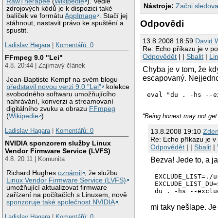
RawTherapee
(
Wikipedie
). Vedle
Nástroje:
Začni sledova
zdrojových kódů je k dispozici také
balíček ve formátu
AppImage
. Stačí jej
Odpovědi
stáhnout, nastavit právo ke spuštění a
spustit.
13.8.2008 18:59
David 
Ladislav Hagara
|
Komentářů: 0
Re: Echo příkazu je v p
Odpovědět
| |
Sbalit
|
Li
FFmpeg 9.0 "Lei"
4.8. 20:44 | Zajímavý článek
Chyba je v tom, že kd
escapovaný. Nejjednod
Jean-Baptiste Kempf na svém blogu
představil novou verzi 9.0 "Lei"
kolekce
svobodného softwaru umožňujícího
eval "du . -hs --e
nahrávání, konverzi a streamovaní
digitálního zvuku a obrazu
FFmpeg
“Being honest may not get 
(
Wikipedie
).
Ladislav Hagara
|
Komentářů: 0
13.8.2008 19:10
Zden
Re: Echo příkazu je v
NVIDIA sponzorem služby Linux
Odpovědět
| |
Sbalit
|
Vendor Firmware Service (LVFS)
4.8. 20:11 | Komunita
Bezva! Jede to, a j
Richard Hughes
oznámil
, že službu
EXCLUDE_LIST=./u
Linux Vendor Firmware Service (LVFS)
EXCLUDE_LIST_DU=
umožňující aktualizovat firmware
zařízení na počítačích s Linuxem, nově
sponzoruje také společnost NVIDIA
.
mi taky nešlape. Je
Ladislav Hagara
|
Komentářů: 0