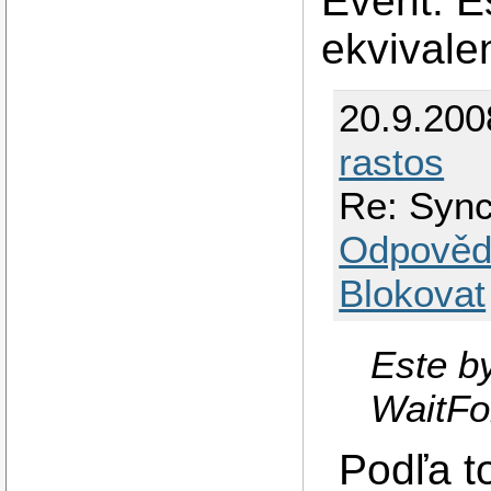
Event. Es
ekvivale
20.9.200
rastos
Re: Sync
Odpověd
Blokovat
Este by
WaitFo
Podľa t