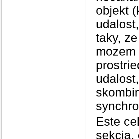
objekt 
udalost,
taky, z
mozem c
prostri
udalost
skombin
synchro
Este cel
sekcia,