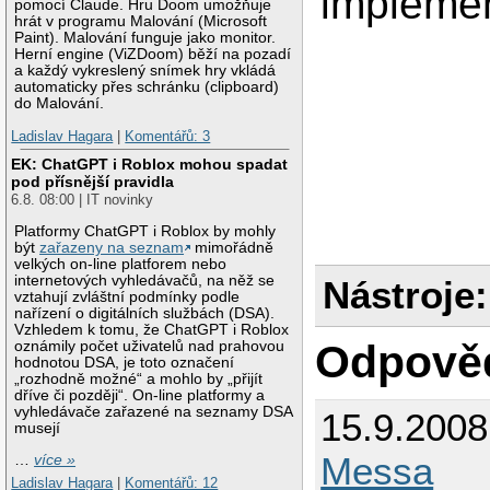
impleme
pomocí Claude. Hru Doom umožňuje
hrát v programu Malování (Microsoft
Paint). Malování funguje jako monitor.
Herní engine (ViZDoom) běží na pozadí
a každý vykreslený snímek hry vkládá
automaticky přes schránku (clipboard)
do Malování.
Ladislav Hagara
|
Komentářů: 3
EK: ChatGPT i Roblox mohou spadat
pod přísnější pravidla
6.8. 08:00 | IT novinky
Platformy ChatGPT i Roblox by mohly
být
zařazeny na seznam
mimořádně
velkých on-line platforem nebo
internetových vyhledávačů, na něž se
Nástroje:
vztahují zvláštní podmínky podle
nařízení o digitálních službách (DSA).
Vzhledem k tomu, že ChatGPT i Roblox
Odpově
oznámily počet uživatelů nad prahovou
hodnotou DSA, je toto označení
„rozhodně možné“ a mohlo by „přijít
dříve či později“. On-line platformy a
vyhledávače zařazené na seznamy DSA
15.9.200
musejí
Messa
…
více »
Ladislav Hagara
|
Komentářů: 12