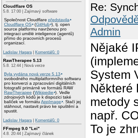
Re: Synch
Cloudflare OS
5.8. 17:00 | Zajímavý software
Odpovědě
Společnost Cloudflare
představila
Cloudflare OS
(
GitHub
), tj. open
Admin
source platformu navrženou pro
integraci umělé inteligence (agentů)
přímo do pracovních procesů
organizací.
Nějaké I
Ladislav Hagara
|
Komentářů: 0
(impleme
RawTherapee 5.13
5.8. 12:44 | Nová verze
System V
Byla vydána nová verze 5.13
svobodného multiplatformního softwaru
pro konverzi a zpracování digitálních
Některé 
fotografií primárně ve formátů RAW
RawTherapee
(
Wikipedie
). Vedle
zdrojových kódů je k dispozici také
metody 
balíček ve formátu
AppImage
. Stačí jej
stáhnout, nastavit právo ke spuštění a
např. C
spustit.
Ladislav Hagara
|
Komentářů: 0
To je zh
FFmpeg 9.0 "Lei"
4.8. 20:44 | Zajímavý článek