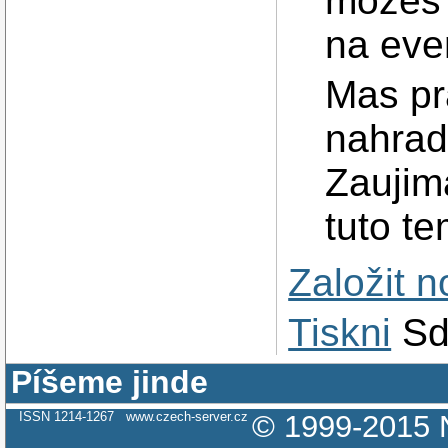
mozes 
na eve
Mas pr
nahrad
Zauji
tuto te
Založit 
Tiskni
Sd
Píšeme jinde
ISSN 1214-1267
www.czech-server.cz
© 1999-2015