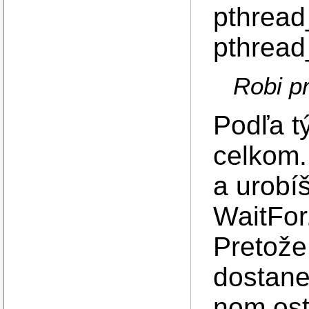
pthread
pthread
Robi pr
Podľa t
celkom.
a urobí
WaitFor
Pretože
dostane
nom ost