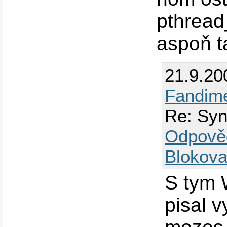
pthread
aspoň t
21.9.20
Fandime
Re: Syn
Odpově
Blokova
S tym 
pisal v