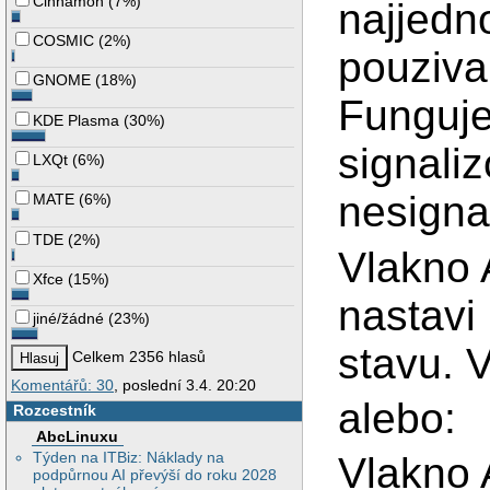
Cinnamon
(
7%
)
najjedno
COSMIC
(
2%
)
pouziva
GNOME
(
18%
)
Funguje
KDE Plasma
(
30%
)
signali
LXQt
(
6%
)
nesigna
MATE
(
6%
)
TDE
(
2%
)
Vlakno 
Xfce
(
15%
)
nastavi
jiné/žádné
(
23%
)
stavu. 
Celkem 2356 hlasů
Komentářů: 30
, poslední 3.4. 20:20
alebo:
Rozcestník
AbcLinuxu
Týden na ITBiz: Náklady na
Vlakno 
podpůrnou AI převýší do roku 2028