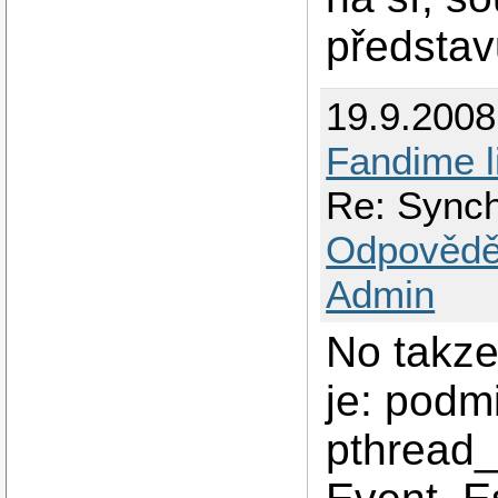
představ
19.9.200
Fandime l
Re: Synch
Odpovědě
Admin
No takz
je: pod
pthread_