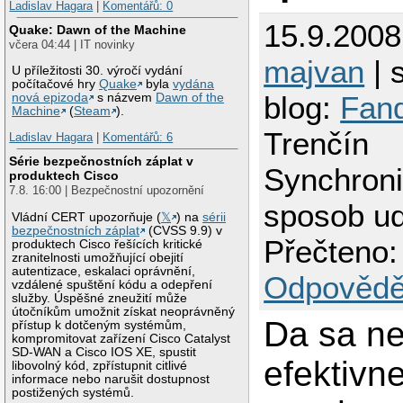
Ladislav Hagara
|
Komentářů: 0
15.9.2008
Quake: Dawn of the Machine
včera 04:44 | IT novinky
majvan
| 
U příležitosti 30. výročí vydání
počítačové hry
Quake
byla
vydána
blog:
Fand
nová epizoda
s názvem
Dawn of the
Machine
(
Steam
).
Trenčín
Ladislav Hagara
|
Komentářů: 6
Série bezpečnostních záplat v
Synchroni
produktech Cisco
7.8. 16:00 | Bezpečnostní upozornění
sposob ud
Vládní CERT upozorňuje (
𝕏
) na
sérii
bezpečnostních záplat
(CVSS 9.9) v
Přečteno:
produktech Cisco řešících kritické
zranitelnosti umožňující obejití
autentizace, eskalaci oprávnění,
Odpovědě
vzdálené spuštění kódu a odepření
služby. Úspěšné zneužití může
útočníkům umožnit získat neoprávněný
Da sa ne
přístup k dotčeným systémům,
kompromitovat zařízení Cisco Catalyst
SD-WAN a Cisco IOS XE, spustit
efektivn
libovolný kód, zpřístupnit citlivé
informace nebo narušit dostupnost
postižených systémů.