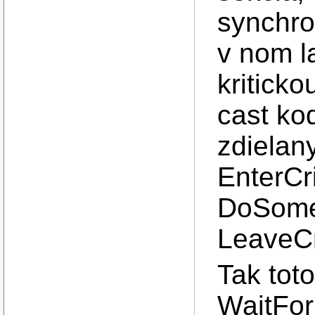
synchro
v nom l
kriticko
cast kod
zdielan
EnterCr
DoSomet
LeaveCr
Tak toto
WaitFor