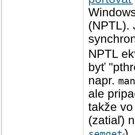
Windows
(NPTL). 
synchro
NPTL ek
byť "pthr
napr.
ma
ale prip
takže v
(zatiaľ)
).
semget