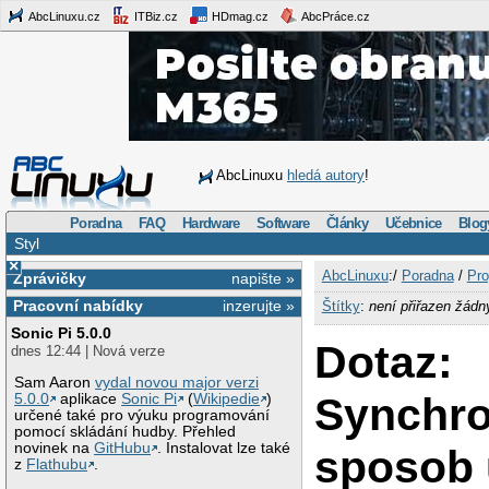
AbcLinuxu.cz
ITBiz.cz
HDmag.cz
AbcPráce.cz
AbcLinuxu
hledá autory
!
Poradna
FAQ
Hardware
Software
Články
Učebnice
Blog
Styl
×
AbcLinuxu
:/
Poradna
/
Pro
Zprávičky
napište »
Pracovní nabídky
inzerujte »
Štítky
:
není přiřazen žádn
Sonic Pi 5.0.0
Dotaz:
dnes 12:44 | Nová verze
Sam Aaron
vydal novou major verzi
Synchro
5.0.0
aplikace
Sonic Pi
(
Wikipedie
)
určené také pro výuku programování
pomocí skládání hudby. Přehled
novinek na
GitHubu
. Instalovat lze také
sposob 
z
Flathubu
.