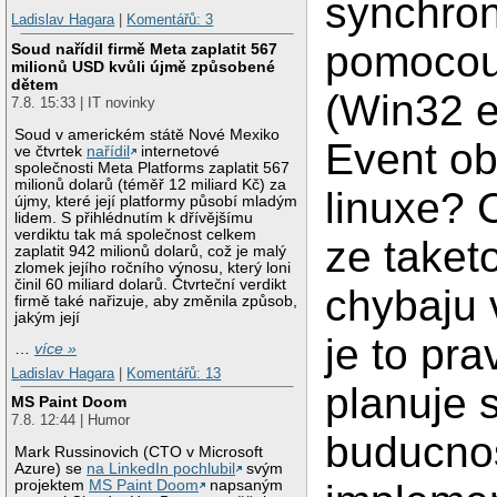
synchron
Ladislav Hagara
|
Komentářů: 3
pomocou
Soud nařídil firmě Meta zaplatit 567
milionů USD kvůli újmě způsobené
dětem
(Win32 e
7.8. 15:33 | IT novinky
Soud v americkém státě Nové Mexiko
Event ob
ve čtvrtek
nařídil
internetové
společnosti Meta Platforms zaplatit 567
milionů dolarů (téměř 12 miliard Kč) za
linuxe? 
újmy, které její platformy působí mladým
lidem. S přihlédnutím k dřívějšímu
verdiktu tak má společnost celkem
ze taketo
zaplatit 942 milionů dolarů, což je malý
zlomek jejího ročního výnosu, který loni
činil 60 miliard dolarů. Čtvrteční verdikt
chybaju 
firmě také nařizuje, aby změnila způsob,
jakým její
je to pra
…
více »
Ladislav Hagara
|
Komentářů: 13
planuje 
MS Paint Doom
7.8. 12:44 | Humor
buducnos
Mark Russinovich (CTO v Microsoft
Azure) se
na LinkedIn pochlubil
svým
projektem
MS Paint Doom
napsaným