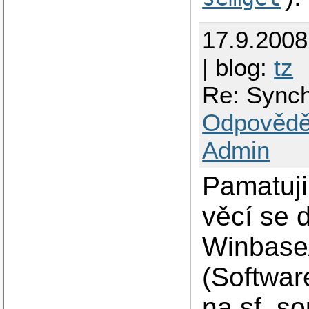
17.9.2008
| blog:
tz
Re: Synch
Odpovědě
Admin
Pamatuji
věcí se 
Winbase/
(Softwar
na sf, s