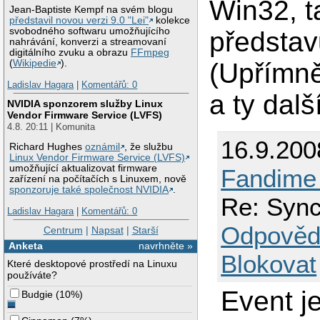
Win32, t
Jean-Baptiste Kempf na svém blogu
představil novou verzi 9.0 "Lei"
kolekce
svobodného softwaru umožňujícího
představ
nahrávání, konverzi a streamovaní
digitálního zvuku a obrazu
FFmpeg
(Upřímně
(
Wikipedie
).
Ladislav Hagara
|
Komentářů: 0
a ty dalš
NVIDIA sponzorem služby Linux
Vendor Firmware Service (LVFS)
4.8. 20:11 | Komunita
16.9.200
Richard Hughes
oznámil
, že službu
Linux Vendor Firmware Service (LVFS)
umožňující aktualizovat firmware
Fandime 
zařízení na počítačích s Linuxem, nově
sponzoruje také společnost NVIDIA
.
Re: Sync
Ladislav Hagara
|
Komentářů: 0
Odpověd
Centrum
|
Napsat
|
Starší
Anketa
navrhněte »
Blokovat
Které desktopové prostředí na Linuxu
používáte?
Event j
Budgie
(
10%
)