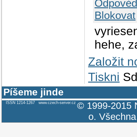
Odpověd
Blokovat
vyriese
hehe, zas
Založit 
Tiskni
Sd
Píšeme jinde
ISSN 1214-1267
www.czech-server.cz
© 1999-2015
o.
Všechna 