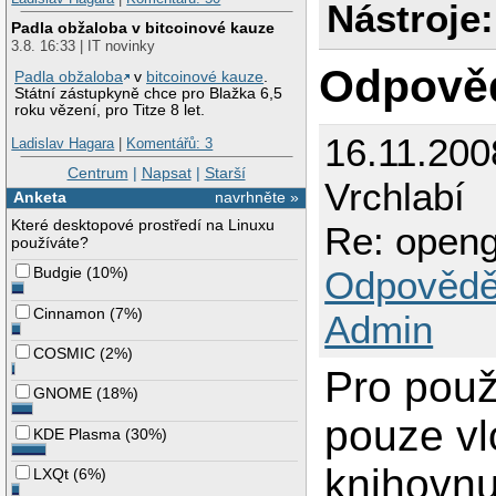
Nástroje:
Padla obžaloba v bitcoinové kauze
3.8. 16:33 | IT novinky
Odpově
Padla obžaloba
v
bitcoinové kauze
.
Státní zástupkyně chce pro Blažka 6,5
roku vězení, pro Titze 8 let.
16.11.200
Ladislav Hagara
|
Komentářů: 3
Centrum
|
Napsat
|
Starší
Vrchlabí
Anketa
navrhněte »
Které desktopové prostředí na Linuxu
Re: openg
používáte?
Odpovědě
Budgie
(
10%
)
Cinnamon
(
7%
)
Admin
COSMIC
(
2%
)
Pro použ
GNOME
(
18%
)
pouze vl
KDE Plasma
(
30%
)
knihovnu 
LXQt
(
6%
)