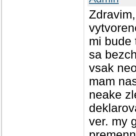
Zdravim
vytvoren
mi bude t
sa bezch
vsak neo
mam nas
neake zl
deklarov
ver. my 
premenne