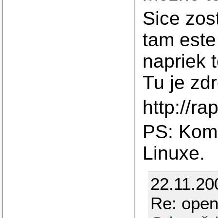
Sice zos
tam este
napriek 
Tu je zdr
http://r
PS: Komp
Linuxe.
22.11.20
Re: open