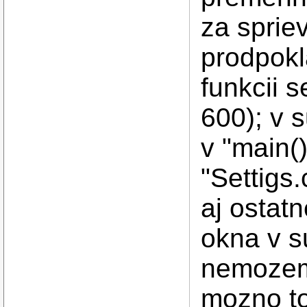
za sprie
prodpokl
funkcii 
600); v 
v "main()
"Settigs.
aj ostat
okna v s
nemozem 
mozno to