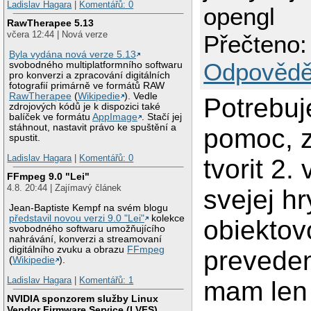
Ladislav Hagara
|
Komentářů: 0
opengl
RawTherapee 5.13
včera 12:44 | Nová verze
Přečteno:
Byla vydána nová verze 5.13
Odpovědě
svobodného multiplatformního softwaru
pro konverzi a zpracování digitálních
fotografií primárně ve formátů RAW
RawTherapee
(
Wikipedie
). Vedle
Potrebu
zdrojových kódů je k dispozici také
balíček ve formátu
AppImage
. Stačí jej
stáhnout, nastavit právo ke spuštění a
pomoc, 
spustit.
Ladislav Hagara
|
Komentářů: 0
tvorit 2. 
FFmpeg 9.0 "Lei"
4.8. 20:44 | Zajímavý článek
svejej h
Jean-Baptiste Kempf na svém blogu
představil novou verzi 9.0 "Lei"
kolekce
obiekto
svobodného softwaru umožňujícího
nahrávání, konverzi a streamovaní
digitálního zvuku a obrazu
FFmpeg
prevedeni
(
Wikipedie
).
Ladislav Hagara
|
Komentářů: 1
mam len
NVIDIA sponzorem služby Linux
Vendor Firmware Service (LVFS)