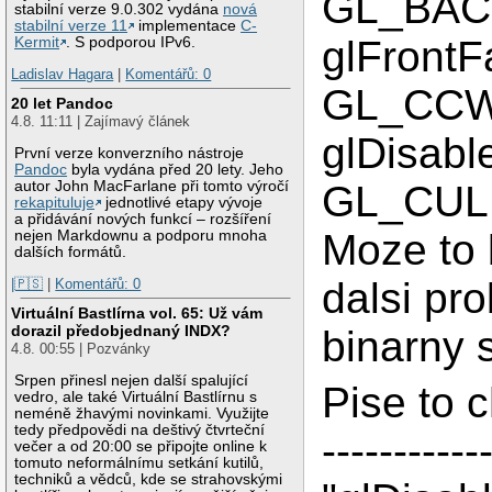
GL_BAC
stabilní verze 9.0.302 vydána
nová
stabilní verze 11
implementace
C-
glFrontF
Kermit
. S podporou IPv6.
Ladislav Hagara
|
Komentářů: 0
GL_CCW
20 let Pandoc
4.8. 11:11 | Zajímavý článek
glDisabl
První verze konverzního nástroje
Pandoc
byla vydána před 20 lety. Jeho
autor John MacFarlane při tomto výročí
GL_CUL
rekapituluje
jednotlivé etapy vývoje
a přidávání nových funkcí – rozšíření
Moze to 
nejen Markdownu a podporu mnoha
dalších formátů.
dalsi pro
|🇵🇸
|
Komentářů: 0
Virtuální Bastlírna vol. 65: Už vám
dorazil předobjednaný INDX?
binarny 
4.8. 00:55 | Pozvánky
Srpen přinesl nejen další spalující
Pise to ch
vedro, ale také Virtuální Bastlírnu s
neméně žhavými novinkami. Využijte
tedy předpovědi na deštivý čtvrteční
----------
večer a od 20:00 se připojte online k
tomuto neformálnímu setkání kutilů,
techniků a vědců, kde se strahovskými