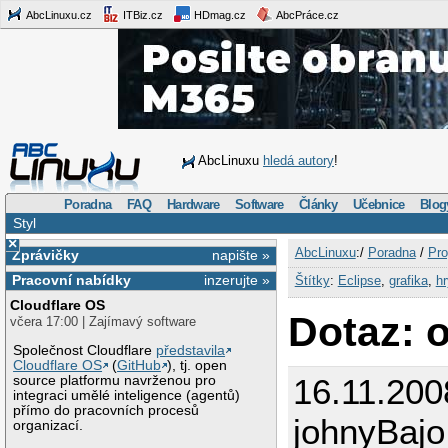
AbcLinuxu.cz
ITBiz.cz
HDmag.cz
AbcPráce.cz
AbcLinuxu
hledá autory
!
Poradna
FAQ
Hardware
Software
Články
Učebnice
Blog
Styl
×
AbcLinuxu
:/
Poradna
/
Pro
Zprávičky
napište »
Pracovní nabídky
inzerujte »
Štítky
:
Eclipse
,
grafika
,
hr
Cloudflare OS
Dotaz: 
včera 17:00 | Zajímavý software
Společnost Cloudflare
představila
Cloudflare OS
(
GitHub
), tj. open
16.11.200
source platformu navrženou pro
integraci umělé inteligence (agentů)
přímo do pracovních procesů
johnyBajo
organizací.