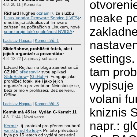
otvoreni
4.8. 20:11 | Komunita
Richard Hughes
oznámil
, že službu
neake p
Linux Vendor Firmware Service (LVFS)
umožňující aktualizovat firmware
zařízení na počítačích s Linuxem, nově
zakladn
sponzoruje také společnost NVIDIA
.
Ladislav Hagara
|
Komentářů: 1
nastaven
SlideRshow, prohlížeč fotek, ale i
jejich organizér a prezentátor
settings.
4.8. 12:22 | Zajímavý software
Edvard Rejthar na blogu zaměstnanců
tam prob
CZ.NIC
představil
svou aplikaci
SlideRshow
(
GitHub
). Funguje jako
prohlížeč fotek, ale i jako jejich
vypisuje
organizér a prezentátor. Neinstaluje se,
běží přímo v prohlížeči. Bez serveru.
volani fu
Offline.
Ladislav Hagara
|
Komentářů: 3
kniznis 
Kermit má 45 let. Vydán C-Kermit 11
4.8. 11:44 | Nová verze
napr.: g
Kermit
, tj. protokol pro přenos souborů,
vznikl před 45 lety
. Při této příležitosti
byla po 15 letech od vydání poslední