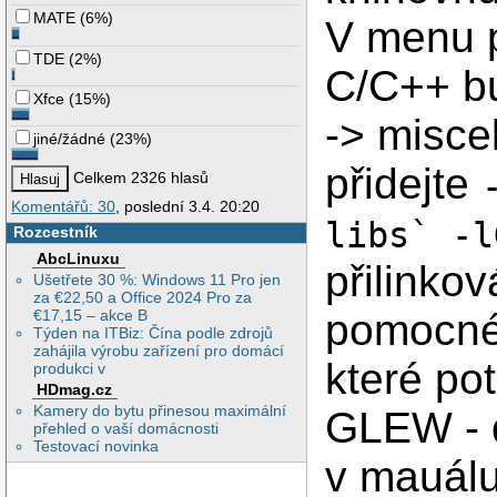
MATE
(
6%
)
V menu p
TDE
(
2%
)
C/C++ bu
Xfce
(
15%
)
-> miscel
jiné/žádné
(
23%
)
přidejte
Celkem 2326 hlasů
Komentářů: 30
, poslední 3.4. 20:20
libs` -l
Rozcestník
AbcLinuxu
přilinko
Ušetřete 30 %: Windows 11 Pro jen
za €22,50 a Office 2024 Pro za
pomocné 
€17,15 – akce B
Týden na ITBiz: Čína podle zdrojů
zahájila výrobu zařízení pro domácí
které po
produkci v
HDmag.cz
Kamery do bytu přinesou maximální
GLEW - d
přehled o vaší domácnosti
Testovací novinka
v mauálu