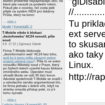
"glDisabl
bastlíři proberete nejzajímavější věci, na
které jste narazili za poslední měsíc.
Pokud jde o novinky, řeč zcela jistě
//............
přijde na systém INDX pro tiskárny
Průša, který na konci
Tu prikl
…
více »
bkralik
|
Komentářů: 0
ext serve
T-Mobile nikdo k blokaci
‚dezinfowebu‘ AC24 nenutil, píše
soud
to skus
3.8. 17:22 | Zajímavý článek
Firma T-Mobile blokovala
ako taky 
„dezinformační web“ AC24 bez toho,
aniž by k tomu měla závazný pokyn
orgánů veřejné moci
. Píše to ve svém
Linux.
rozsudku Městský soud v Praze, který
po čtyřech letech uzavřel kauzu blokace
zmíněného webu. Operátor musí
http://r
uhradit škodu ve výši 35 tisíc korun.
Advokát společnosti T-Mobile se snažil i
u odvolacího senátu argumentovat tím,
že firma jednala v dobré víře, když na
stránky omezila přístup poté, co ji k
tomu vyzvalo
…
více »
Ladislav Hagara
|
Komentářů: 50