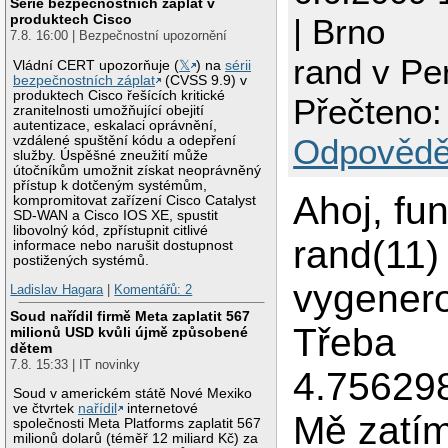
Série bezpečnostních záplat v
produktech Cisco
| Brno
7.8. 16:00 | Bezpečnostní upozornění
rand v Pe
Vládní CERT upozorňuje (
𝕏
) na
sérii
bezpečnostních záplat
(CVSS 9.9) v
produktech Cisco řešících kritické
Přečteno:
zranitelnosti umožňující obejití
autentizace, eskalaci oprávnění,
Odpovědě
vzdálené spuštění kódu a odepření
služby. Úspěšné zneužití může
útočníkům umožnit získat neoprávněný
přístup k dotčeným systémům,
Ahoj, fu
kompromitovat zařízení Cisco Catalyst
SD-WAN a Cisco IOS XE, spustit
libovolný kód, zpřístupnit citlivé
rand(11)
informace nebo narušit dostupnost
postižených systémů.
vygenero
Ladislav Hagara
|
Komentářů: 2
Soud nařídil firmě Meta zaplatit 567
Třeba
milionů USD kvůli újmě způsobené
dětem
7.8. 15:33 | IT novinky
4.75629
Soud v americkém státě Nové Mexiko
ve čtvrtek
nařídil
internetové
Mě zatím
společnosti Meta Platforms zaplatit 567
milionů dolarů (téměř 12 miliard Kč) za