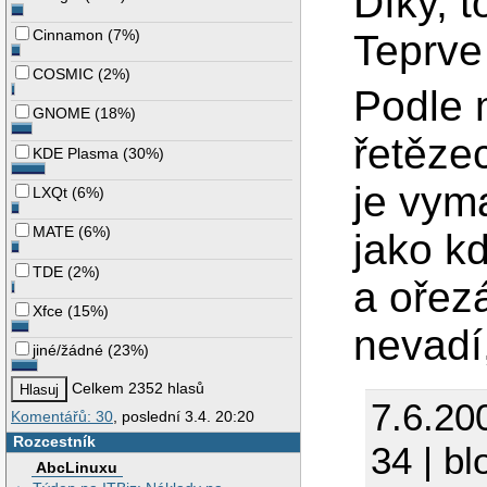
Díky, t
Cinnamon
(
7%
)
Teprve 
COSMIC
(
2%
)
Podle 
GNOME
(
18%
)
řetězec
KDE Plasma
(
30%
)
je vym
LXQt
(
6%
)
MATE
(
6%
)
jako k
TDE
(
2%
)
a ořezá
Xfce
(
15%
)
nevadí
jiné/žádné
(
23%
)
Celkem 2352 hlasů
7.6.20
Komentářů: 30
, poslední 3.4. 20:20
Rozcestník
34 | bl
AbcLinuxu