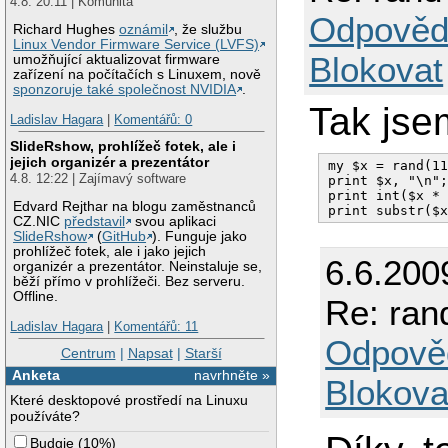
4.8. 20:11 | Komunita
Odpověd
Richard Hughes
oznámil
, že službu
Linux Vendor Firmware Service (LVFS)
Blokovat
umožňující aktualizovat firmware
zařízení na počítačích s Linuxem, nově
sponzoruje také společnost NVIDIA
.
Tak jse
Ladislav Hagara
|
Komentářů: 0
SlideRshow, prohlížeč fotek, ale i
jejich organizér a prezentátor
my $x = rand(11
4.8. 12:22 | Zajímavý software
print $x, "\n";
print int($x * 
Edvard Rejthar na blogu zaměstnanců
CZ.NIC
představil
svou aplikaci
SlideRshow
(
GitHub
). Funguje jako
prohlížeč fotek, ale i jako jejich
6.6.200
organizér a prezentátor. Neinstaluje se,
běží přímo v prohlížeči. Bez serveru.
Offline.
Re: ran
Ladislav Hagara
|
Komentářů: 11
Odpově
Centrum
|
Napsat
|
Starší
Anketa
navrhněte »
Blokova
Které desktopové prostředí na Linuxu
používáte?
Budgie
(
10%
)