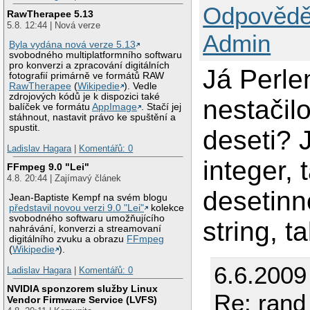
Odpovědě
RawTherapee 5.13
5.8. 12:44 | Nová verze
Admin
Byla vydána nová verze 5.13
svobodného multiplatformního softwaru
pro konverzi a zpracování digitálních
Já Perle
fotografií primárně ve formátů RAW
RawTherapee
(
Wikipedie
). Vedle
zdrojových kódů je k dispozici také
nestačilo
balíček ve formátu
AppImage
. Stačí jej
stáhnout, nastavit právo ke spuštění a
spustit.
deseti? J
Ladislav Hagara
|
Komentářů: 0
integer, 
FFmpeg 9.0 "Lei"
4.8. 20:44 | Zajímavý článek
desetinno
Jean-Baptiste Kempf na svém blogu
představil novou verzi 9.0 "Lei"
kolekce
svobodného softwaru umožňujícího
string, t
nahrávání, konverzi a streamovaní
digitálního zvuku a obrazu
FFmpeg
(
Wikipedie
).
6.6.2009
Ladislav Hagara
|
Komentářů: 0
NVIDIA sponzorem služby Linux
Re: rand
Vendor Firmware Service (LVFS)