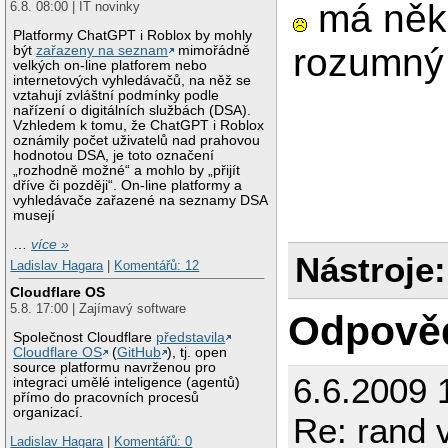
má něk
6.8. 08:00 | IT novinky
Platformy ChatGPT i Roblox by mohly
rozumný
být
zařazeny na seznam
mimořádně
velkých on-line platforem nebo
internetových vyhledávačů, na něž se
vztahují zvláštní podmínky podle
nařízení o digitálních službách (DSA).
Vzhledem k tomu, že ChatGPT i Roblox
oznámily počet uživatelů nad prahovou
hodnotou DSA, je toto označení
„rozhodně možné“ a mohlo by „přijít
dříve či později“. On-line platformy a
vyhledávače zařazené na seznamy DSA
musejí
…
více »
Nástroje:
Ladislav Hagara
|
Komentářů: 12
Cloudflare OS
5.8. 17:00 | Zajímavý software
Odpově
Společnost Cloudflare
představila
Cloudflare OS
(
GitHub
), tj. open
source platformu navrženou pro
6.6.2009 
integraci umělé inteligence (agentů)
přímo do pracovních procesů
organizací.
Re: rand 
Ladislav Hagara
|
Komentářů: 0