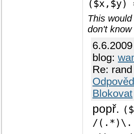
($x,$y) 
This would
don't know 
6.6.2009
blog:
wa
Re: rand
Odpověd
Blokovat
popř.
(
/(.*)\.