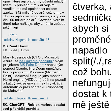
újmy, které její platformy působí mladým
čtverka, 
lidem. S přihlédnutím k dřívějšímu
verdiktu tak má společnost celkem
zaplatit 942 milionů dolarů, což je malý
sedmičk
zlomek jejího ročního výnosu, který loni
činil 60 miliard dolarů. Čtvrteční verdikt
firmě také nařizuje, aby změnila způsob,
abych si
jakým její
…
více »
proměné 
Ladislav Hagara
|
Komentářů: 13
MS Paint Doom
napadlo 
7.8. 12:44 | Humor
Mark Russinovich (CTO v Microsoft
split(/./,
Azure) se
na LinkedIn pochlubil
svým
projektem
MS Paint Doom
napsaným
což bohu
pomocí Claude. Hru Doom umožňuje
hrát v programu Malování (Microsoft
Paint). Malování funguje jako monitor.
nefunguj
Herní engine (ViZDoom) běží na pozadí
a každý vykreslený snímek hry vkládá
automaticky přes schránku (clipboard)
dostat k
do Malování.
Ladislav Hagara
|
Komentářů: 3
mě ještě
EK: ChatGPT i Roblox mohou spadat
pod přísnější pravidla