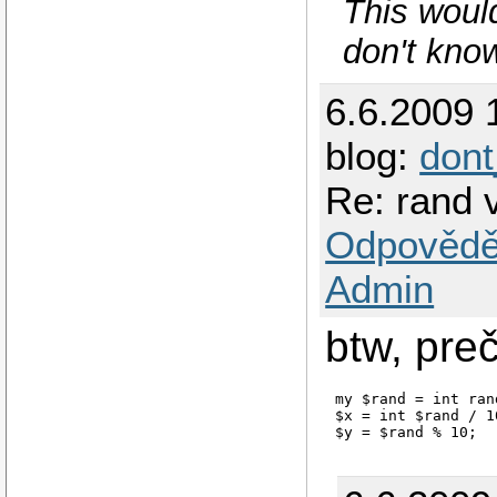
This woul
don't know
6.6.2009 
blog:
don
Re: rand 
Odpovědě
Admin
btw, pre
my $rand = int ran
$x = int $rand / 10