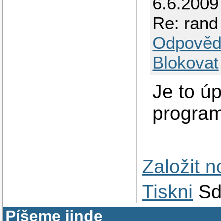
6.6.2009
Re: rand
Odpověd
Blokovat
Je to ú
program
Založit 
Tiskni
Sd
Píšeme jinde