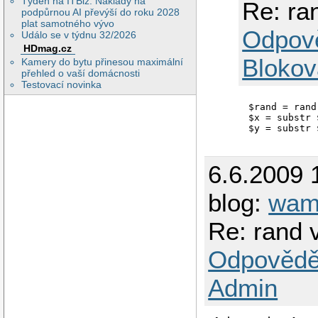
Týden na ITBiz: Náklady na
Re: ra
podpůrnou AI převýší do roku 2028
plat samotného vývo
Odpov
Událo se v týdnu 32/2026
HDmag.cz
Blokov
Kamery do bytu přinesou maximální
přehled o vaší domácnosti
Testovací novinka
$rand = rand
$x = substr 
6.6.2009 
blog:
wam
Re: rand 
Odpovědě
Admin