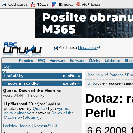
AbcLinuxu.cz
ITBiz.cz
HDmag.cz
AbcPráce.cz
AbcLinuxu
hledá autory
!
Poradna
FAQ
Hardware
Software
Články
Učebnice
Blog
Styl
×
AbcLinuxu
:/
Poradna
/
Pro
Zprávičky
napište »
Pracovní nabídky
inzerujte »
Štítky
:
není přiřazen žádn
Quake: Dawn of the Machine
Dotaz: 
včera 04:44 | IT novinky
U příležitosti 30. výročí vydání
Perlu
počítačové hry
Quake
byla
vydána
nová epizoda
s názvem
Dawn of the
Machine
(
Steam
).
Ladislav Hagara
|
Komentářů: 3
6.6.2009 