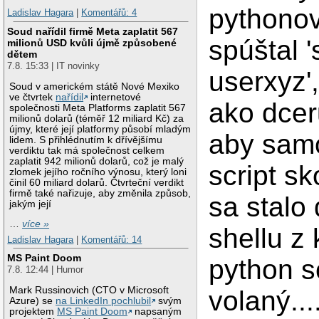
pythonov
Ladislav Hagara
|
Komentářů: 4
Soud nařídil firmě Meta zaplatit 567
spúštal '
milionů USD kvůli újmě způsobené
dětem
7.8. 15:33 | IT novinky
userxyz',
Soud v americkém státě Nové Mexiko
ve čtvrtek
nařídil
internetové
ako dcer
společnosti Meta Platforms zaplatit 567
milionů dolarů (téměř 12 miliard Kč) za
újmy, které její platformy působí mladým
aby sam
lidem. S přihlédnutím k dřívějšímu
verdiktu tak má společnost celkem
zaplatit 942 milionů dolarů, což je malý
script sk
zlomek jejího ročního výnosu, který loni
činil 60 miliard dolarů. Čtvrteční verdikt
firmě také nařizuje, aby změnila způsob,
sa stalo
jakým její
…
více »
shellu z 
Ladislav Hagara
|
Komentářů: 14
MS Paint Doom
python s
7.8. 12:44 | Humor
Mark Russinovich (CTO v Microsoft
volaný...
Azure) se
na LinkedIn pochlubil
svým
projektem
MS Paint Doom
napsaným