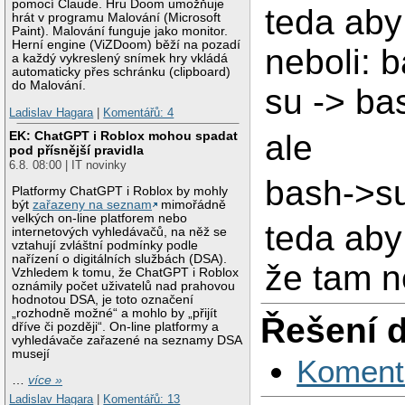
pomocí Claude. Hru Doom umožňuje
teda aby
hrát v programu Malování (Microsoft
Paint). Malování funguje jako monitor.
Herní engine (ViZDoom) běží na pozadí
neboli: 
a každý vykreslený snímek hry vkládá
automaticky přes schránku (clipboard)
do Malování.
su -> ba
Ladislav Hagara
|
Komentářů: 4
ale
EK: ChatGPT i Roblox mohou spadat
pod přísnější pravidla
6.8. 08:00 | IT novinky
bash->s
Platformy ChatGPT i Roblox by mohly
být
zařazeny na seznam
mimořádně
velkých on-line platforem nebo
teda aby
internetových vyhledávačů, na něž se
vztahují zvláštní podmínky podle
nařízení o digitálních službách (DSA).
že tam ne
Vzhledem k tomu, že ChatGPT i Roblox
oznámily počet uživatelů nad prahovou
hodnotou DSA, je toto označení
„rozhodně možné“ a mohlo by „přijít
Řešení 
dříve či později“. On-line platformy a
vyhledávače zařazené na seznamy DSA
musejí
Koment
…
více »
Ladislav Hagara
|
Komentářů: 13