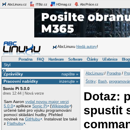
AbcLinuxu.cz
ITBiz.cz
HDmag.cz
AbcPráce.cz
AbcLinuxu
hledá autory
!
Poradna
FAQ
Hardware
Software
Články
Učebnice
Blog
Styl
×
AbcLinuxu
:/
Poradna
/
Pro
Zprávičky
napište »
Pracovní nabídky
inzerujte »
Štítky
:
Bash
,
programová
Sonic Pi 5.0.0
Dotaz: 
dnes 12:44 | Nová verze
Sam Aaron
vydal novou major verzi
spustit 
5.0.0
aplikace
Sonic Pi
(
Wikipedie
)
určené také pro výuku programování
pomocí skládání hudby. Přehled
novinek na
GitHubu
. Instalovat lze také
command
z
Flathubu
.