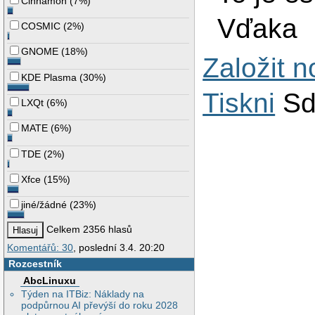
Cinnamon
(
7%
)
Vďaka
COSMIC
(
2%
)
GNOME
(
18%
)
Založit 
KDE Plasma
(
30%
)
Tiskni
Sd
LXQt
(
6%
)
MATE
(
6%
)
TDE
(
2%
)
Xfce
(
15%
)
jiné/žádné
(
23%
)
Celkem 2356 hlasů
Komentářů: 30
, poslední 3.4. 20:20
Rozcestník
AbcLinuxu
Týden na ITBiz: Náklady na
podpůrnou AI převýší do roku 2028