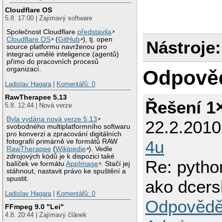
Cloudflare OS
5.8. 17:00 | Zajímavý software
Společnost Cloudflare
představila
Cloudflare OS
(
GitHub
), tj. open
Nástroje:
source platformu navrženou pro
integraci umělé inteligence (agentů)
přímo do pracovních procesů
organizací.
Odpově
Ladislav Hagara
|
Komentářů: 0
RawTherapee 5.13
Řešení 1
5.8. 12:44 | Nová verze
Byla vydána nová verze 5.13
22.2.201
svobodného multiplatformního softwaru
pro konverzi a zpracování digitálních
4u
fotografií primárně ve formátů RAW
RawTherapee
(
Wikipedie
). Vedle
zdrojových kódů je k dispozici také
Re: pytho
balíček ve formátu
AppImage
. Stačí jej
stáhnout, nastavit právo ke spuštění a
spustit.
ako dcers
Ladislav Hagara
|
Komentářů: 0
Odpovědě
FFmpeg 9.0 "Lei"
4.8. 20:44 | Zajímavý článek