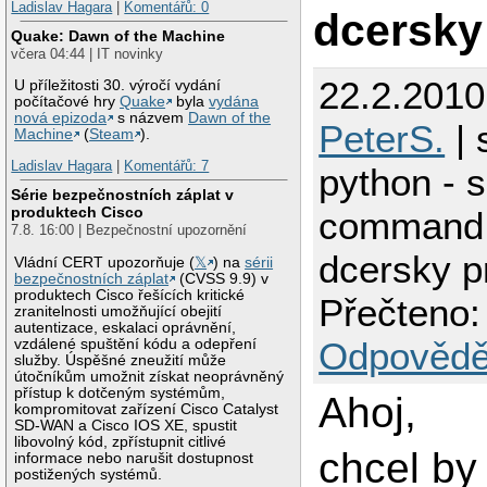
Ladislav Hagara
|
Komentářů: 0
dcersky
Quake: Dawn of the Machine
včera 04:44 | IT novinky
22.2.2010
U příležitosti 30. výročí vydání
počítačové hry
Quake
byla
vydána
nová epizoda
s názvem
Dawn of the
PeterS.
| 
Machine
(
Steam
).
Ladislav Hagara
|
Komentářů: 7
python - s
Série bezpečnostních záplat v
produktech Cisco
command,
7.8. 16:00 | Bezpečnostní upozornění
dcersky p
Vládní CERT upozorňuje (
𝕏
) na
sérii
bezpečnostních záplat
(CVSS 9.9) v
produktech Cisco řešících kritické
Přečteno:
zranitelnosti umožňující obejití
autentizace, eskalaci oprávnění,
Odpovědě
vzdálené spuštění kódu a odepření
služby. Úspěšné zneužití může
útočníkům umožnit získat neoprávněný
přístup k dotčeným systémům,
Ahoj,
kompromitovat zařízení Cisco Catalyst
SD-WAN a Cisco IOS XE, spustit
libovolný kód, zpřístupnit citlivé
chcel by
informace nebo narušit dostupnost
postižených systémů.