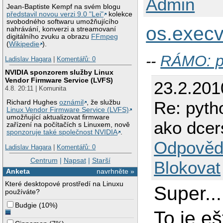
Admin
Jean-Baptiste Kempf na svém blogu
představil novou verzi 9.0 "Lei"
kolekce
svobodného softwaru umožňujícího
os.execv
nahrávání, konverzi a streamovaní
digitálního zvuku a obrazu
FFmpeg
(
Wikipedie
).
--
RÁMO: p
Ladislav Hagara
|
Komentářů: 0
NVIDIA sponzorem služby Linux
Vendor Firmware Service (LVFS)
23.2.201
4.8. 20:11 | Komunita
Re: pyth
Richard Hughes
oznámil
, že službu
Linux Vendor Firmware Service (LVFS)
umožňující aktualizovat firmware
ako dcer
zařízení na počítačích s Linuxem, nově
sponzoruje také společnost NVIDIA
.
Odpověd
Ladislav Hagara
|
Komentářů: 0
Centrum
|
Napsat
|
Starší
Blokovat
Anketa
navrhněte »
Které desktopové prostředí na Linuxu
Super...
používáte?
Budgie
(
10%
)
To je eš