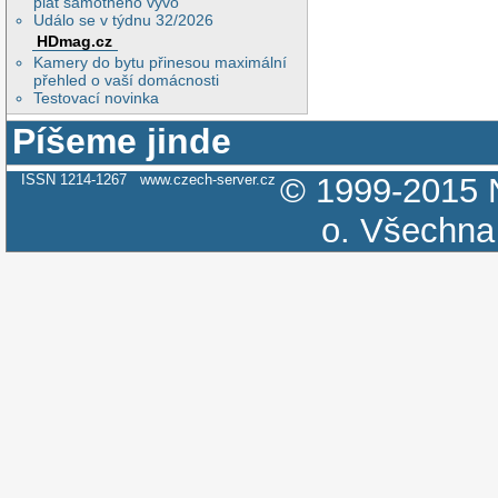
plat samotného vývo
Událo se v týdnu 32/2026
HDmag.cz
Kamery do bytu přinesou maximální
přehled o vaší domácnosti
Testovací novinka
Píšeme jinde
ISSN 1214-1267
www.czech-server.cz
© 1999-2015
o.
Všechna 