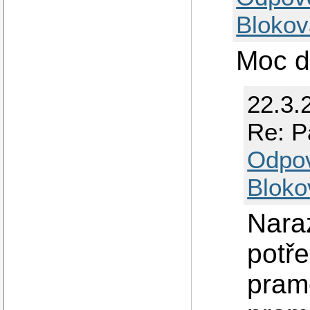
Blokov
Moc d
22.3.
Re: P
Odpo
Bloko
Naraz
potře
pram