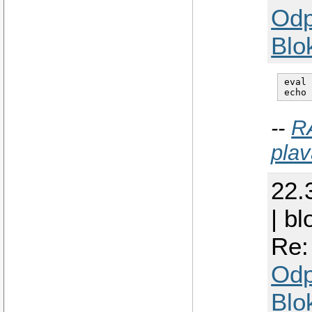
Odp
Blo
eval 
--
R
plav
22.
| b
Re:
Odp
Blo