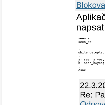
Blokova
Aplikač
napsat
seen_a=

seen_b=

...

while getopts..
...

a) seen_a=yes;
b) seen_b=yes;
...

esac

...

if test -n "$s
22.3.2
  echo "At mos
  exit 1

Re: Pa
Odpov