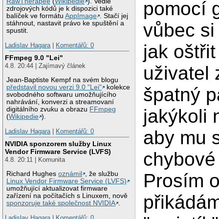
RawTherapee
(
Wikipedie
). Vedle
pomocí g
zdrojových kódů je k dispozici také
balíček ve formátu
AppImage
. Stačí jej
vůbec si
stáhnout, nastavit právo ke spuštění a
spustit.
jak oštři
Ladislav Hagara
|
Komentářů: 0
FFmpeg 9.0 "Lei"
4.8. 20:44 | Zajímavý článek
uživatel
Jean-Baptiste Kempf na svém blogu
představil novou verzi 9.0 "Lei"
kolekce
špatný p
svobodného softwaru umožňujícího
nahrávání, konverzi a streamovaní
jakýkoli
digitálního zvuku a obrazu
FFmpeg
(
Wikipedie
).
aby mu sc
Ladislav Hagara
|
Komentářů: 0
NVIDIA sponzorem služby Linux
Vendor Firmware Service (LVFS)
chybové 
4.8. 20:11 | Komunita
Prosím 
Richard Hughes
oznámil
, že službu
Linux Vendor Firmware Service (LVFS)
umožňující aktualizovat firmware
přikádá
zařízení na počítačích s Linuxem, nově
sponzoruje také společnost NVIDIA
.
Ladislav Hagara
|
Komentářů: 0