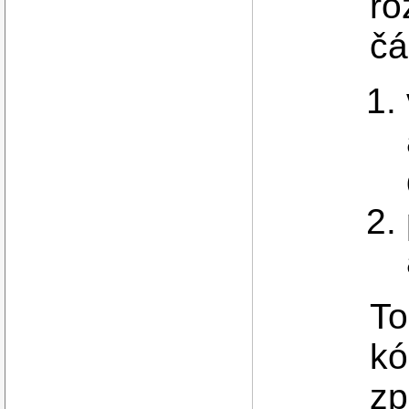
ro
čá
To
kó
zp