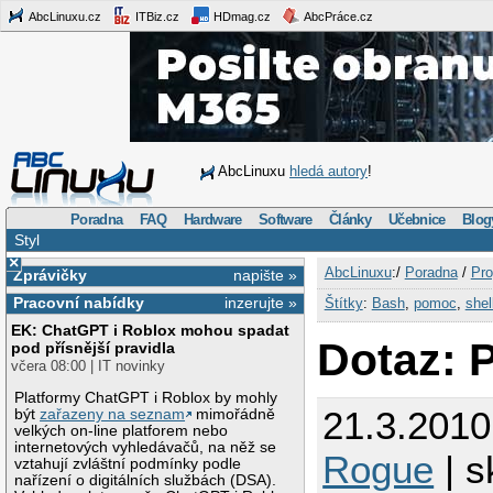
AbcLinuxu.cz
ITBiz.cz
HDmag.cz
AbcPráce.cz
AbcLinuxu
hledá autory
!
Poradna
FAQ
Hardware
Software
Články
Učebnice
Blog
Styl
×
AbcLinuxu
:/
Poradna
/
Pro
Zprávičky
napište »
Pracovní nabídky
inzerujte »
Štítky
:
Bash
,
pomoc
,
shel
EK: ChatGPT i Roblox mohou spadat
Dotaz: 
pod přísnější pravidla
včera 08:00 | IT novinky
Platformy ChatGPT i Roblox by mohly
21.3.2010
být
zařazeny na seznam
mimořádně
velkých on-line platforem nebo
internetových vyhledávačů, na něž se
Rogue
| s
vztahují zvláštní podmínky podle
nařízení o digitálních službách (DSA).