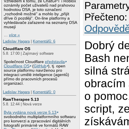
Vzhledem k tomu, že ChatGPT i Roblox
Parametr
oznámily počet uživatelů nad prahovou
hodnotou DSA, je toto označení
Přečteno:
„rozhodně možné“ a mohlo by „přijít
dříve či později“. On-line platformy a
vyhledávače zařazené na seznamy DSA
Odpovědě
musejí
…
více »
Dobrý de
Ladislav Hagara
|
Komentářů: 6
Cloudflare OS
5.8. 17:00 | Zajímavý software
Bash ne
Společnost Cloudflare
představila
Cloudflare OS
(
GitHub
), tj. open
silná str
source platformu navrženou pro
integraci umělé inteligence (agentů)
přímo do pracovních procesů
obracím
organizací.
o pomoc
Ladislav Hagara
|
Komentářů: 0
RawTherapee 5.13
5.8. 12:44 | Nová verze
script, z
Byla vydána nová verze 5.13
svobodného multiplatformního softwaru
získává
pro konverzi a zpracování digitálních
fotografií primárně ve formátů RAW