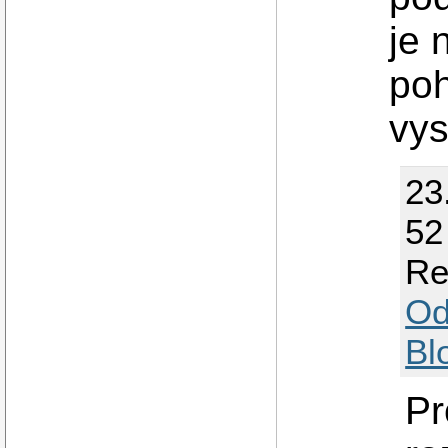
je 
poh
vys
23
52
Re
Od
Bl
Pr