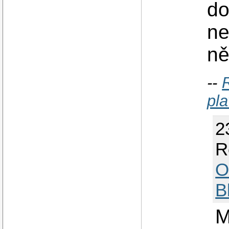
do
ne
ně
--
pl
2
R
O
B
M