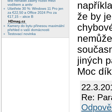
test nenašel žádný rozdíl mezi
napříkl
vodíkem a antiv
Ušetřete 30 %: Windows 11 Pro jen
za €22,50 a Office 2024 Pro za
že by je
€17,15 – akce B
HDmag.cz
chybové
Kamery do bytu přinesou maximální
přehled o vaší domácnosti
Testovací novinka
nemůže 
současn
jiných 
Moc dík
22.3.20
Re: Par
Odpově