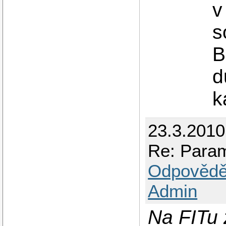
v
s
B
d
k
23.3.201
Re: Para
Odpovědě
Admin
Na FITu 