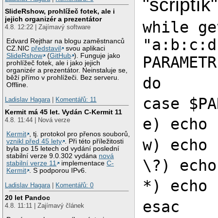
"scriptík"
SlideRshow, prohlížeč fotek, ale i
jejich organizér a prezentátor
while ge
4.8. 12:22 | Zajímavý software
"a:b:c:d
Edvard Rejthar na blogu zaměstnanců
CZ.NIC
představil
svou aplikaci
SlideRshow
(
GitHub
). Funguje jako
PARAMETR
prohlížeč fotek, ale i jako jejich
organizér a prezentátor. Neinstaluje se,
běží přímo v prohlížeči. Bez serveru.
do
Offline.
case $PA
Ladislav Hagara
|
Komentářů: 11
Kermit má 45 let. Vydán C-Kermit 11
e) echo 
4.8. 11:44 | Nová verze
Kermit
, tj. protokol pro přenos souborů,
w) echo 
vznikl před 45 lety
. Při této příležitosti
byla po 15 letech od vydání poslední
stabilní verze 9.0.302 vydána
nová
\?) echo
stabilní verze 11
implementace
C-
Kermit
. S podporou IPv6.
*) echo 
Ladislav Hagara
|
Komentářů: 0
20 let Pandoc
esac
4.8. 11:11 | Zajímavý článek