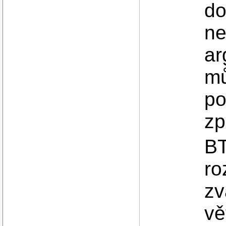
do
ne
a
mů
po
zp
BT
ro
zv
vě