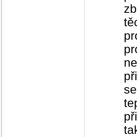
zb
tě
pr
pr
ne
př
se
te
př
ta