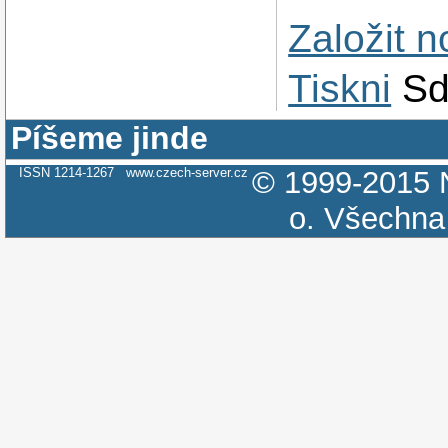
Založit 
Tiskni
Sd
Píšeme jinde
ISSN 1214-1267
www.czech-server.cz
© 1999-2015
o.
Všechna 