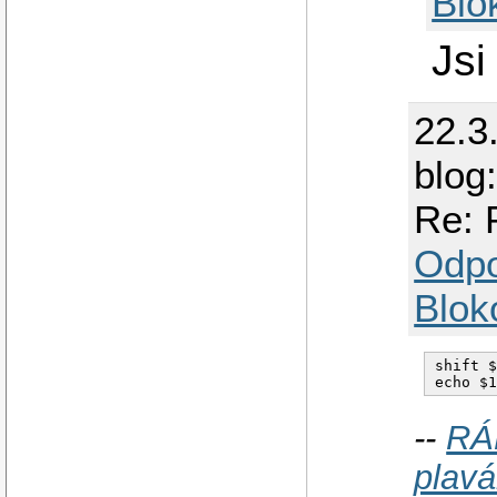
Blo
Jsi
22.3
blog
Re: 
Odp
Blok
shift $
--
RÁ
plavá