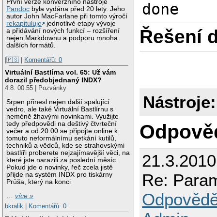
První verze konverzního nástroje
done
Pandoc
byla vydána před 20 lety. Jeho
autor John MacFarlane při tomto výročí
rekapituluje
jednotlivé etapy vývoje
Řešení 
a přidávání nových funkcí – rozšíření
nejen Markdownu a podporu mnoha
dalších formátů.
|🇵🇸
|
Komentářů: 0
Virtuální Bastlírna vol. 65: Už vám
dorazil předobjednaný INDX?
4.8. 00:55 | Pozvánky
Nástroje:
Srpen přinesl nejen další spalující
vedro, ale také Virtuální Bastlírnu s
neméně žhavými novinkami. Využijte
tedy předpovědi na deštivý čtvrteční
Odpově
večer a od 20:00 se připojte online k
tomuto neformálnímu setkání kutilů,
techniků a vědců, kde se strahovskými
bastlíři proberete nejzajímavější věci, na
21.3.2010
které jste narazili za poslední měsíc.
Pokud jde o novinky, řeč zcela jistě
Re: Para
přijde na systém INDX pro tiskárny
Průša, který na konci
Odpovědě
…
více »
bkralik
|
Komentářů: 0