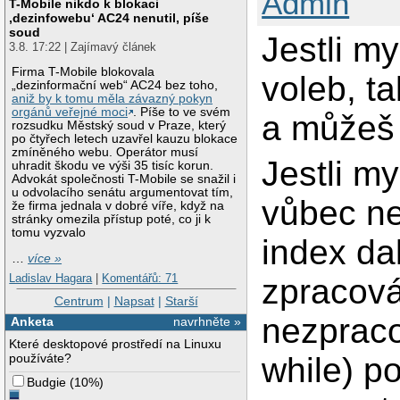
Admin
T-Mobile nikdo k blokaci
‚dezinfowebu‘ AC24 nenutil, píše
soud
Jestli m
3.8. 17:22 | Zajímavý článek
Firma T-Mobile blokovala
voleb, t
„dezinformační web“ AC24 bez toho,
aniž by k tomu měla závazný pokyn
orgánů veřejné moci
. Píše to ve svém
a můžeš s
rozsudku Městský soud v Praze, který
po čtyřech letech uzavřel kauzu blokace
zmíněného webu. Operátor musí
Jestli my
uhradit škodu ve výši 35 tisíc korun.
Advokát společnosti T-Mobile se snažil i
u odvolacího senátu argumentovat tím,
vůbec ne
že firma jednala v dobré víře, když na
stránky omezila přístup poté, co ji k
tomu vyzvalo
index da
…
více »
Ladislav Hagara
|
Komentářů: 71
zpracová
Centrum
|
Napsat
|
Starší
nezpraco
Anketa
navrhněte »
Které desktopové prostředí na Linuxu
while) p
používáte?
Budgie
(
10%
)