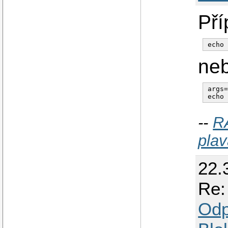
Pří
ne
args=
--
R
plav
22.
Re:
Odp