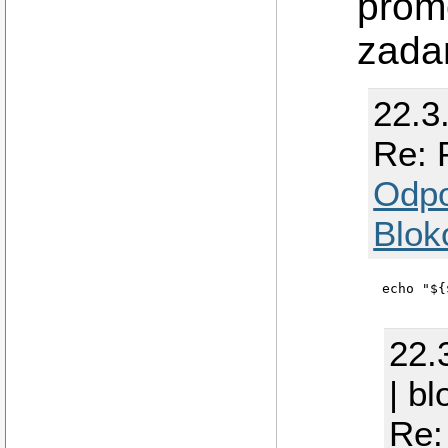
prom
zada
22.3
Re: 
Odp
Blok
22.
| b
Re: