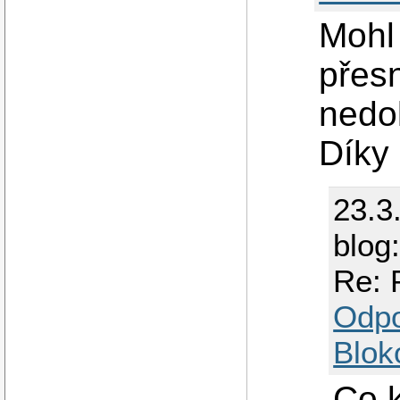
Mohl 
přesn
nedok
Díky
23.3
blog
Re: 
Odp
Blok
Co 