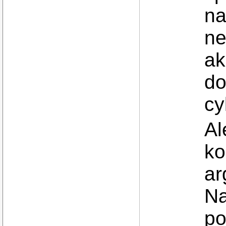
na
ne
ak
do
cy
Al
ko
ar
Na
po