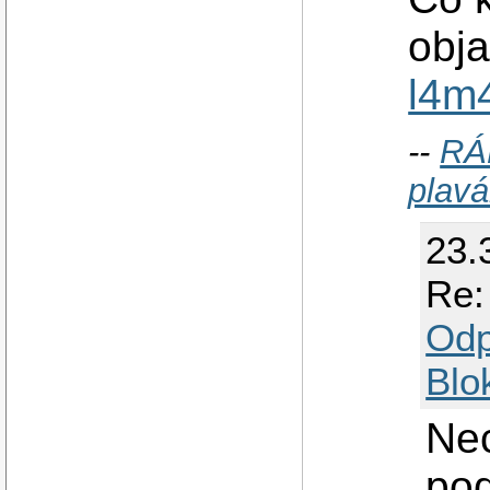
obja
l4m
--
RÁ
plavá
23.
Re:
Odp
Blo
Nec
po