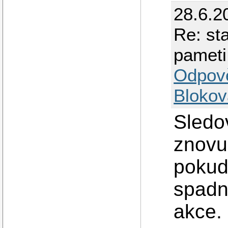
28.6.2
Re: st
pameti
Odpov
Blokov
Sledov
znovu
pokud
spadn
akce.