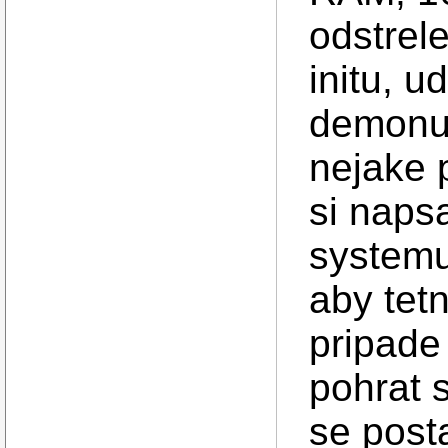
odstrel
initu, 
demonu.
nejake 
si napsa
systemu,
aby tet
pripade
pohrat 
se post