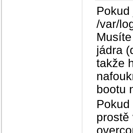
Pokud j
/var/l
Musíte
jádra (
takže 
nafouk
bootu 
Pokud 
prostě
overc