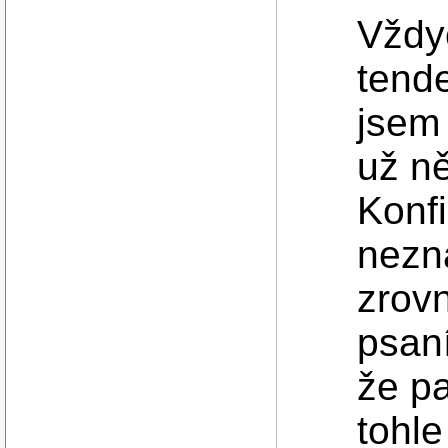
Vždy
tend
jsem 
už n
Konf
nezn
zrovn
psan
že pa
tohle