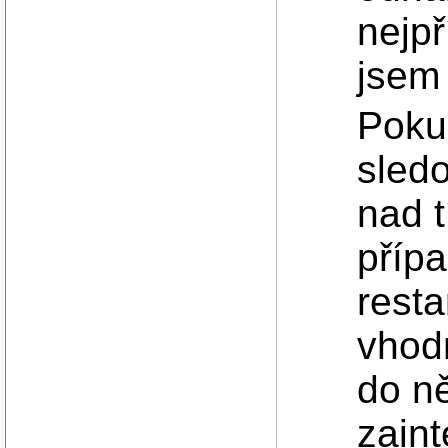
nejpř
jsem
Poku
sledo
nad 
příp
resta
vhodn
do ně
zaint