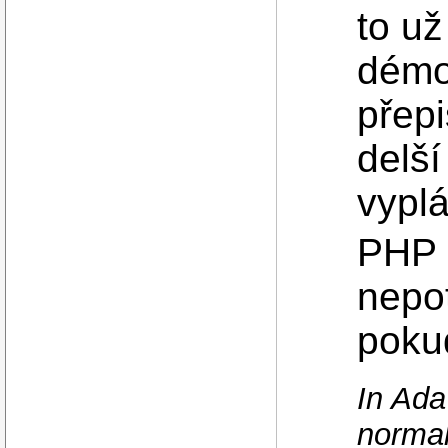
to už
démo
přepi
delší
vyplá
PHP 
nepo
poku
In Ada
normal