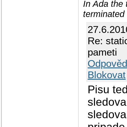
In Ada the 
terminated 
27.6.201
Re: stat
pameti
Odpověd
Blokovat
Pisu te
sledova
sledova
pripade