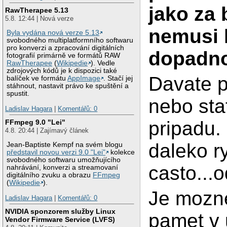
jako za 
RawTherapee 5.13
5.8. 12:44 | Nová verze
nemusi 
Byla vydána nová verze 5.13
svobodného multiplatformního softwaru
pro konverzi a zpracování digitálních
dopadn
fotografií primárně ve formátů RAW
RawTherapee
(
Wikipedie
). Vedle
zdrojových kódů je k dispozici také
Davate p
balíček ve formátu
AppImage
. Stačí jej
stáhnout, nastavit právo ke spuštění a
spustit.
nebo stat
Ladislav Hagara
|
Komentářů: 0
pripadu.
FFmpeg 9.0 "Lei"
4.8. 20:44 | Zajímavý článek
daleko r
Jean-Baptiste Kempf na svém blogu
představil novou verzi 9.0 "Lei"
kolekce
svobodného softwaru umožňujícího
casto...
nahrávání, konverzi a streamovaní
digitálního zvuku a obrazu
FFmpeg
(
Wikipedie
).
Je mozne
Ladislav Hagara
|
Komentářů: 0
NVIDIA sponzorem služby Linux
pamet v 
Vendor Firmware Service (LVFS)