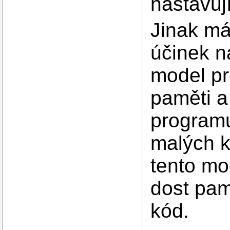
nastavují
Jinak má
účinek n
model pr
paměti a
programu
malých k
tento mo
dost pam
kód.