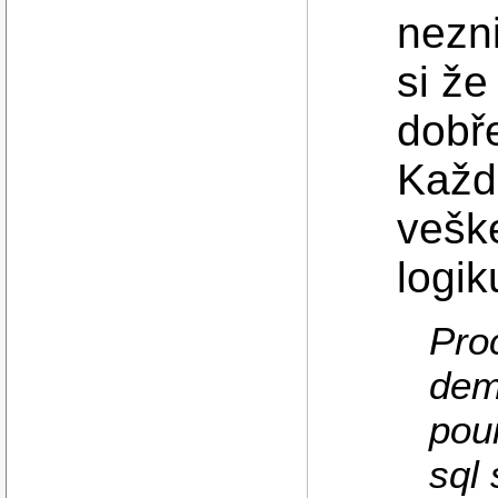
nezni
si že
dobř
Každ
vešk
logik
Proc
dem
pou
sql 