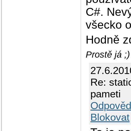
C#. Nevý
všecko oh
Hodně z
Prostě já ;
27.6.201
Re: stat
pameti
Odpověd
Blokovat