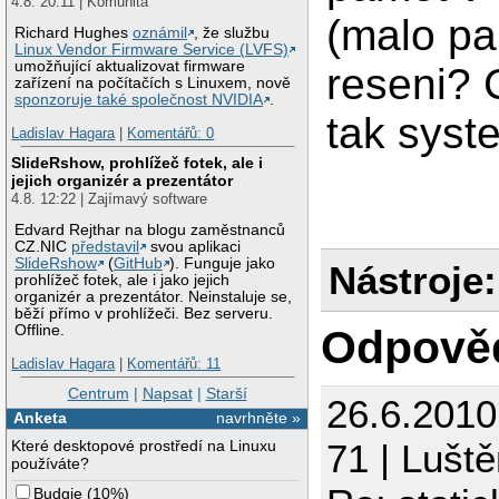
4.8. 20:11 | Komunita
(malo pa
Richard Hughes
oznámil
, že službu
Linux Vendor Firmware Service (LVFS)
umožňující aktualizovat firmware
reseni? 
zařízení na počítačích s Linuxem, nově
sponzoruje také společnost NVIDIA
.
tak syst
Ladislav Hagara
|
Komentářů: 0
SlideRshow, prohlížeč fotek, ale i
jejich organizér a prezentátor
4.8. 12:22 | Zajímavý software
Edvard Rejthar na blogu zaměstnanců
CZ.NIC
představil
svou aplikaci
SlideRshow
(
GitHub
). Funguje jako
Nástroje:
prohlížeč fotek, ale i jako jejich
organizér a prezentátor. Neinstaluje se,
běží přímo v prohlížeči. Bez serveru.
Offline.
Odpově
Ladislav Hagara
|
Komentářů: 11
Centrum
|
Napsat
|
Starší
26.6.201
Anketa
navrhněte »
Které desktopové prostředí na Linuxu
71 | Luště
používáte?
Budgie
(
10%
)