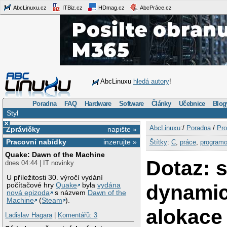
AbcLinuxu.cz
ITBiz.cz
HDmag.cz
AbcPráce.cz
AbcLinuxu
hledá autory
!
Poradna
FAQ
Hardware
Software
Články
Učebnice
Blog
Styl
×
AbcLinuxu
:/
Poradna
/
Pro
Zprávičky
napište »
Pracovní nabídky
inzerujte »
Štítky
:
C
,
práce
,
programo
Quake: Dawn of the Machine
Dotaz: s
dnes 04:44 | IT novinky
U příležitosti 30. výročí vydání
dynami
počítačové hry
Quake
byla
vydána
nová epizoda
s názvem
Dawn of the
Machine
(
Steam
).
alokace
Ladislav Hagara
|
Komentářů: 3