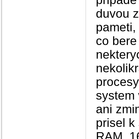
duvou z
pameti,
co bere
nektery
nekolikr
procesy 
system 
ani zmi
prisel 
RAM, 16