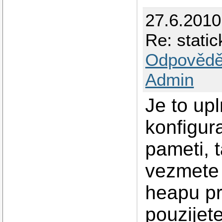
27.6.201
Re: stati
Odpovědě
Admin
Je to up
konfigur
pameti, t
vezmete 
heapu pr
pouzijet