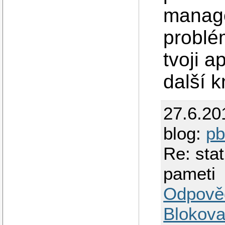
manage
problé
tvoji a
další 
27.6.20
blog:
p
Re: sta
pameti
Odpově
Blokova