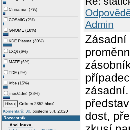
Re: stati
Cinnamon
(
7%
)
Odpovědě
COSMIC
(
2%
)
Admin
GNOME
(
18%
)
Zásadní 
KDE Plasma
(
30%
)
proměnný
LXQt
(
6%
)
zásobník
MATE
(
6%
)
TDE
(
2%
)
případec
Xfce
(
15%
)
zásadní.
jiné/žádné
(
23%
)
představ
Celkem 2352 hlasů
Komentářů: 30
, poslední 3.4. 20:20
dost, př
Rozcestník
AbcLinuxu
zkusí na