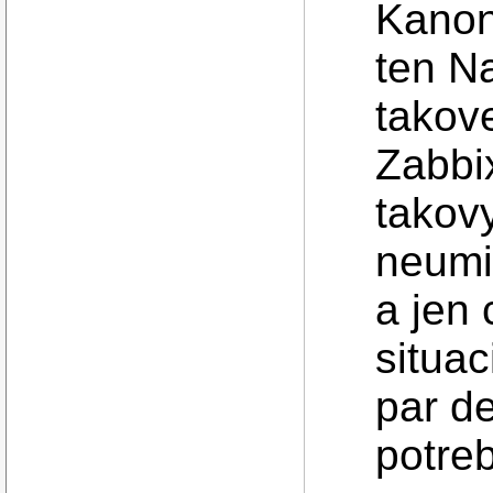
Kanon
ten N
takove
Zabbi
takovy
neumi 
a jen 
situac
par d
potreb