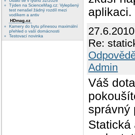
Událo se v týdnu 32/2026
Týden na ScienceMag.cz: Vylepšený
aplikaci.
test nenašel žádný rozdíl mezi
vodíkem a antiv
HDmag.cz
Kamery do bytu přinesou maximální
27.6.201
přehled o vaší domácnosti
Testovací novinka
Re: stati
Odpovědě
Admin
Váš dota
pokoušít
správný 
Statická