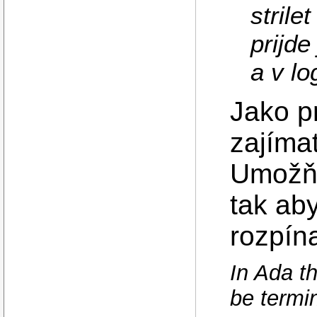
strile
prijd
a v lo
Jako p
zajímat
Umožňu
tak ab
rozpín
In Ada th
be termi