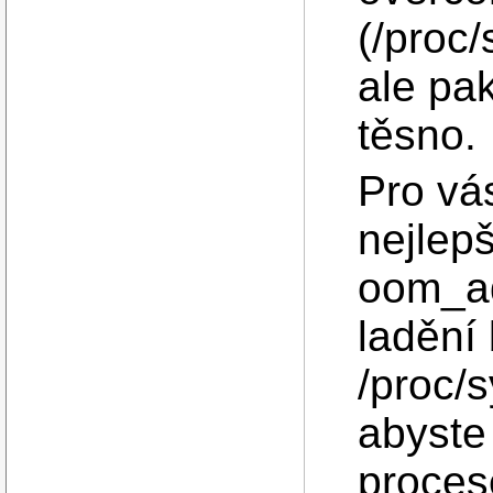
(/proc
ale pa
těsno.
Pro vá
nejlepš
oom_ad
ladění 
/proc/
abyste
proces