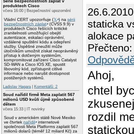
Série bezpečnostních záplat v
produktech Cisco
26.6.2010
včera 16:00 | Bezpečnostní upozornění
Vládní CERT upozorňuje (
𝕏
) na
sérii
staticka 
bezpečnostních záplat
(CVSS 9.9) v
produktech Cisco řešících kritické
alokace p
zranitelnosti umožňující obejití
autentizace, eskalaci oprávnění,
vzdálené spuštění kódu a odepření
Přečteno:
služby. Úspěšné zneužití může
útočníkům umožnit získat neoprávněný
přístup k dotčeným systémům,
Odpovědě
kompromitovat zařízení Cisco Catalyst
SD-WAN a Cisco IOS XE, spustit
libovolný kód, zpřístupnit citlivé
Ahoj,
informace nebo narušit dostupnost
postižených systémů.
chtel by
Ladislav Hagara
|
Komentářů: 2
Soud nařídil firmě Meta zaplatit 567
milionů USD kvůli újmě způsobené
zkusenej
dětem
včera 15:33 | IT novinky
rozdil me
Soud v americkém státě Nové Mexiko
ve čtvrtek
nařídil
internetové
staticko
společnosti Meta Platforms zaplatit 567
milionů dolarů (téměř 12 miliard Kč) za