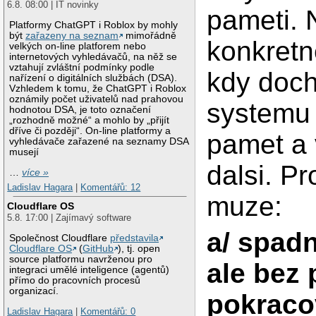
6.8. 08:00 | IT novinky
pameti. 
Platformy ChatGPT i Roblox by mohly
být
zařazeny na seznam
mimořádně
konkretn
velkých on-line platforem nebo
internetových vyhledávačů, na něž se
vztahují zvláštní podmínky podle
kdy doch
nařízení o digitálních službách (DSA).
Vzhledem k tomu, že ChatGPT i Roblox
oznámily počet uživatelů nad prahovou
systemu 
hodnotou DSA, je toto označení
„rozhodně možné“ a mohlo by „přijít
dříve či později“. On-line platformy a
pamet a 
vyhledávače zařazené na seznamy DSA
musejí
dalsi. P
…
více »
Ladislav Hagara
|
Komentářů: 12
muze:
Cloudflare OS
5.8. 17:00 | Zajímavý software
a/ spad
Společnost Cloudflare
představila
Cloudflare OS
(
GitHub
), tj. open
source platformu navrženou pro
ale bez
integraci umělé inteligence (agentů)
přímo do pracovních procesů
organizací.
pokraco
Ladislav Hagara
|
Komentářů: 0