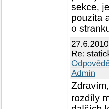
sekce, je
pouzita 
o strank
27.6.201
Re: stati
Odpovědě
Admin
Zdravím
rozdíly m
dalších 