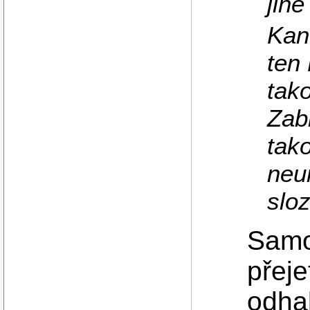
jine
Kan
ten
tak
Zab
tako
neu
sloz
Samo
přeje
odha