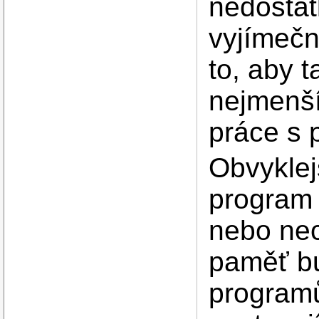
nedostat
vyjímečn
to, aby 
nejmenší
práce s 
Obvyklej
program 
nebo nec
paměť b
programů