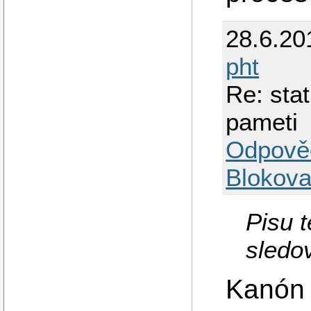
28.6.20
pht
Re: sta
pameti
Odpově
Blokova
Pisu t
sledo
Kanón 