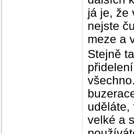
já je, ž
nejste ču
meze a 
Stejně t
přidelení
všechno.
buzerace,
uděláte,
velké a 
používát