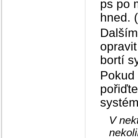
ps po 
hned. (
Dalším
opravit
bortí 
Pokud 
pořiďte
systém)
V nek
nekol