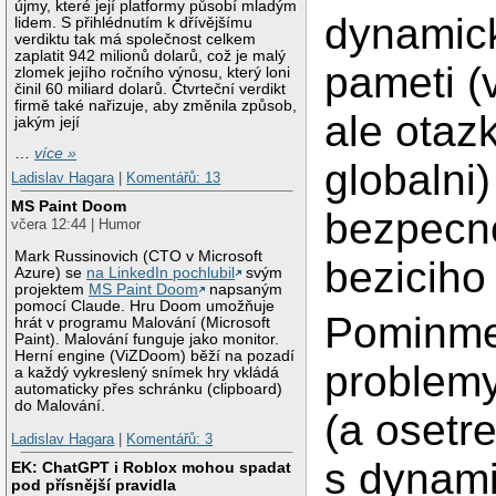
újmy, které její platformy působí mladým
dynamick
lidem. S přihlédnutím k dřívějšímu
verdiktu tak má společnost celkem
zaplatit 942 milionů dolarů, což je malý
pameti (
zlomek jejího ročního výnosu, který loni
činil 60 miliard dolarů. Čtvrteční verdikt
firmě také nařizuje, aby změnila způsob,
ale otazk
jakým její
…
více »
globalni)
Ladislav Hagara
|
Komentářů: 13
MS Paint Doom
bezpecno
včera 12:44 | Humor
Mark Russinovich (CTO v Microsoft
beziciho
Azure) se
na LinkedIn pochlubil
svým
projektem
MS Paint Doom
napsaným
pomocí Claude. Hru Doom umožňuje
Pominme
hrát v programu Malování (Microsoft
Paint). Malování funguje jako monitor.
Herní engine (ViZDoom) běží na pozadí
problemy
a každý vykreslený snímek hry vkládá
automaticky přes schránku (clipboard)
do Malování.
(a osetr
Ladislav Hagara
|
Komentářů: 3
s dynam
EK: ChatGPT i Roblox mohou spadat
pod přísnější pravidla