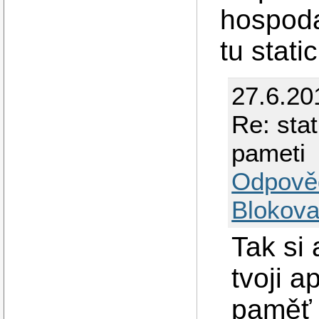
hospoda
tu stati
27.6.20
Re: sta
pameti
Odpově
Blokova
Tak si
tvoji a
paměť 