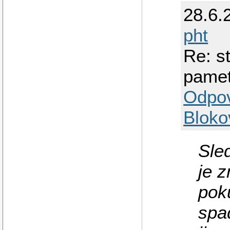
28.6.
pht
Re: s
pamet
Odpo
Bloko
Sled
je 
pok
spa