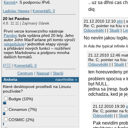
43
p
.. uz sa dlhsi cas c
Kermit
. S podporou IPv6.
44
r
diq
Ladislav Hagara
|
Komentářů: 0
45
}
46
20 let Pandoc
21.12.2010 12:10
pht
| s
47
int
exec_
4.8. 11:11 | Zajímavý článek
Re: C; pointer na fciu v 
48
{
Odpovědět
| |
Sbalit
|
Li
49
p
První verze konverzního nástroje
Pandoc
byla vydána před 20 lety. Jeho
50
p
No nevím jakou logiku
autor John MacFarlane při tomto výročí
51
p
rekapituluje
jednotlivé etapy vývoje
52
In Ada the typical infinite
a přidávání nových funkcí – rozšíření
53
p
nejen Markdownu a podporu mnoha
21.12.2010 12:46 ma
54
r
dalších formátů.
Re: C; pointer na fciu 
55
}
Odpovědět
| |
Sbalit
|
|🇵🇸
|
Komentářů: 0
ten horeuvedeny pri
Centrum
|
Napsat
|
Starší
problem spociva v t
Anketa
navrhněte »
byt NULL.
Které desktopové prostředí na Linuxu
jedna sa (resp. bud
používáte?
odchadza, ked je j
Budgie
(
10%
)
21.12.2010 19:30
p
Cinnamon
(
7%
)
Re: C; pointer na fc
Odpovědět
| |
Sbali
COSMIC
(
2%
)
Pak nevidím prob