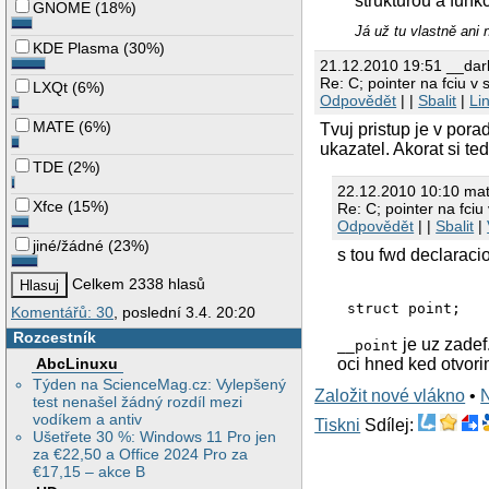
strukturou a funk
GNOME
(
18%
)
Já už tu vlastně ani
KDE Plasma
(
30%
)
21.12.2010 19:51 __da
Re: C; pointer na fciu v 
LXQt
(
6%
)
Odpovědět
| |
Sbalit
|
Li
MATE
(
6%
)
Tvuj pristup je v por
ukazatel. Akorat si ted
TDE
(
2%
)
22.12.2010 10:10 ma
Xfce
(
15%
)
Re: C; pointer na fciu 
Odpovědět
| |
Sbalit
|
jiné/žádné
(
23%
)
s tou fwd declaraci
Celkem 2338 hlasů
Komentářů: 30
, poslední 3.4. 20:20
Rozcestník
je uz zadef
__point
oci hned ked otvorim
AbcLinuxu
Týden na ScienceMag.cz: Vylepšený
Založit nové vlákno
•
test nenašel žádný rozdíl mezi
vodíkem a antiv
Tiskni
Sdílej:
Ušetřete 30 %: Windows 11 Pro jen
za €22,50 a Office 2024 Pro za
€17,15 – akce B