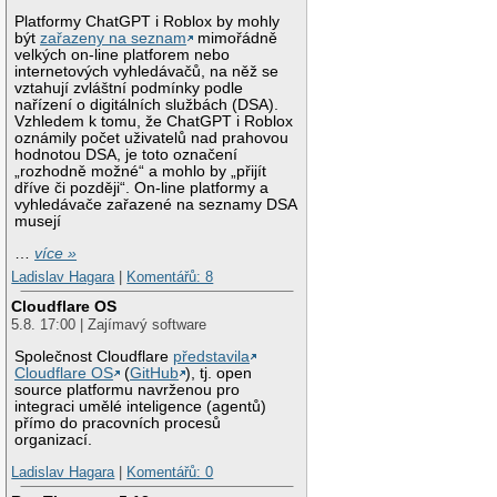
Platformy ChatGPT i Roblox by mohly
být
zařazeny na seznam
mimořádně
velkých on-line platforem nebo
internetových vyhledávačů, na něž se
vztahují zvláštní podmínky podle
nařízení o digitálních službách (DSA).
Vzhledem k tomu, že ChatGPT i Roblox
oznámily počet uživatelů nad prahovou
hodnotou DSA, je toto označení
„rozhodně možné“ a mohlo by „přijít
dříve či později“. On-line platformy a
vyhledávače zařazené na seznamy DSA
musejí
…
více »
Ladislav Hagara
|
Komentářů: 8
Cloudflare OS
5.8. 17:00 | Zajímavý software
Společnost Cloudflare
představila
Cloudflare OS
(
GitHub
), tj. open
source platformu navrženou pro
integraci umělé inteligence (agentů)
přímo do pracovních procesů
organizací.
Ladislav Hagara
|
Komentářů: 0