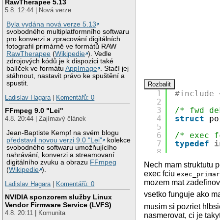
RawTherapee 5.13
5.8. 12:44 | Nová verze
Byla vydána nová verze 5.13
svobodného multiplatformního softwaru
pro konverzi a zpracování digitálních
fotografií primárně ve formátů RAW
RawTherapee
(
Wikipedie
). Vedle
zdrojových kódů je k dispozici také
balíček ve formátu
AppImage
. Stačí jej
stáhnout, nastavit právo ke spuštění a
spustit.
1
#include 
Ladislav Hagara
|
Komentářů: 0
2
3
/* fwd de
FFmpeg 9.0 "Lei"
4
struct
po
4.8. 20:44 | Zajímavý článek
5
Jean-Baptiste Kempf na svém blogu
6
/* exec f
představil novou verzi 9.0 "Lei"
kolekce
7
typedef
i
svobodného softwaru umožňujícího
8
nahrávání, konverzi a streamovaní
9
struct
po
digitálního zvuku a obrazu
FFmpeg
Nech mam struktutu po
10
i
(
Wikipedie
).
exec fciu
exec_prima
11
i
mozem mat zadefinova
Ladislav Hagara
|
Komentářů: 0
12
i
13
vsetko funguje ako ma,
NVIDIA sponzorem služby Linux
14
f
Vendor Firmware Service (LVFS)
musim si pozriet hlbsi
15
};
4.8. 20:11 | Komunita
nasmerovat, ci je tak
16