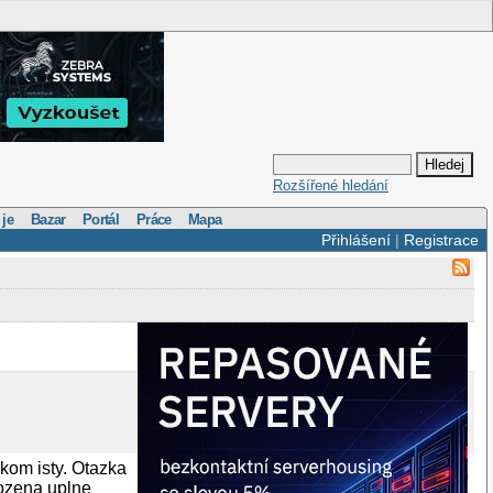
Rozšířené hledání
 je
Bazar
Portál
Práce
Mapa
Přihlášení
|
Registrace
lkom isty. Otazka
lozena uplne