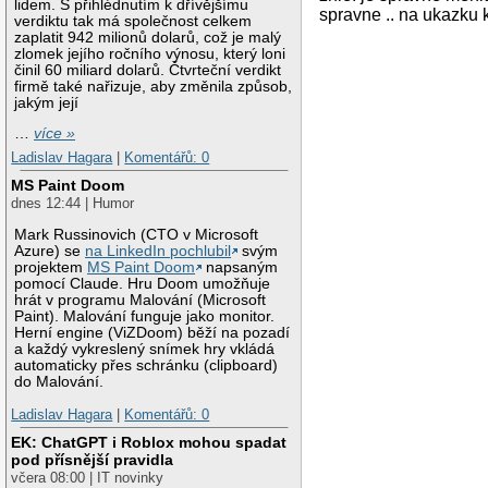
lidem. S přihlédnutím k dřívějšímu
spravne .. na ukazku 
verdiktu tak má společnost celkem
zaplatit 942 milionů dolarů, což je malý
zlomek jejího ročního výnosu, který loni
činil 60 miliard dolarů. Čtvrteční verdikt
firmě také nařizuje, aby změnila způsob,
jakým její
…
více »
Ladislav Hagara
|
Komentářů: 0
MS Paint Doom
dnes 12:44 | Humor
Mark Russinovich (CTO v Microsoft
Azure) se
na LinkedIn pochlubil
svým
projektem
MS Paint Doom
napsaným
pomocí Claude. Hru Doom umožňuje
hrát v programu Malování (Microsoft
Paint). Malování funguje jako monitor.
Herní engine (ViZDoom) běží na pozadí
a každý vykreslený snímek hry vkládá
automaticky přes schránku (clipboard)
do Malování.
Ladislav Hagara
|
Komentářů: 0
EK: ChatGPT i Roblox mohou spadat
pod přísnější pravidla
včera 08:00 | IT novinky