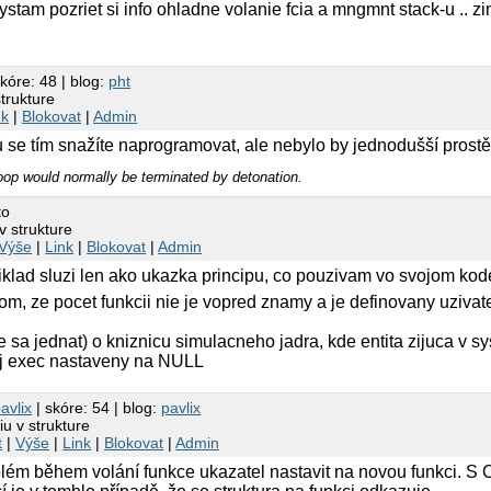
->exec = &exec_secondary;
hystam pozriet si info ohladne volanie fcia a mngmnt stack-u .. 
eturn
0;
kóre: 48 | blog:
pht
secondary(
struct
point* p)
strukture
nk
|
Blokovat
|
Admin
->x *= 2;
->y *= 4;
 se tím snažíte naprogramovat, ale nebylo by jednodušší prostě
->z *= 3;
 loop would normally be terminated by detonation.
->exec = NULL;
to
eturn
0;
v strukture
Výše
|
Link
|
Blokovat
|
Admin
klad sluzi len ako ukazka principu, co pouzivam vo svojom kode 
om, ze pocet funkcii nie je vopred znamy a je definovany uzivat
e sa jednat) o kniznicu simulacneho jadra, kde entita zijuca 
ej exec nastaveny na NULL
avlix
| skóre: 54 | blog:
pavlix
iu v strukture
t
|
Výše
|
Link
|
Blokovat
|
Admin
lém během volání funkce ukazatel nastavit na novou funkci. S