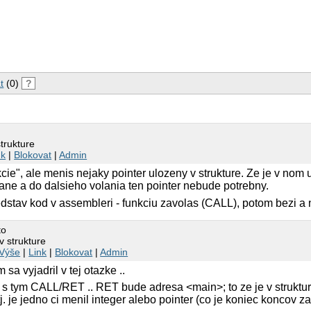
primary(
struct
point* p);
secondary(
struct
point* p);
)
truct
point p;
t
(0)
?
.x = p.y = p.z = 0;
.exec = &exec_primary;
* execute */
hile
(p.exec != NULL) {
strukture
p.exec(&p);
nk
|
Blokovat
|
Admin
ie", ale menis nejaky pointer ulozeny v strukture. Ze je v nom 
printf
(
"DEBUG: p: [%d,%d,%d]\n"
, p.x
ane a do dalsieho volania ten pointer nebude potrebny.
dstav kod v assembleri - funkciu zavolas (CALL), potom bezi a 
eturn
0;
to
v strukture
primary(
struct
point* p)
Výše
|
Link
|
Blokovat
|
Admin
->x += 4;
 sa vyjadril v tej otazke ..
->y += 2;
l s tym CALL/RET .. RET bude adresa <main>; to ze je v struktur
->z += 1;
j. je jedno ci menil integer alebo pointer (co je koniec koncov za