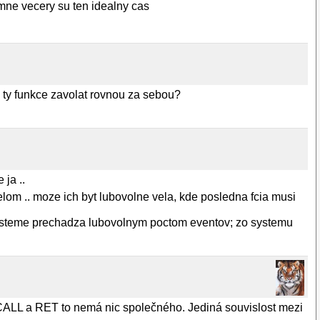
zimne vecery su ten idealny cas
 ty funkce zavolat rovnou za sebou?
ja ..
elom .. moze ich byt lubovolne vela, kde posledna fcia musi
v systeme prechadza lubovolnym poctom eventov; zo systemu
 CALL a RET to nemá nic společného. Jediná souvislost mezi