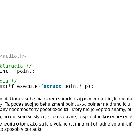
<stdio.h>
klaracia */
int __point;
cia */
nt
(*f_execute)(
struct
point* p);
int {
int, ktora v sebe ma okrem suradnic aj pointer na fciu, ktoru m
nt
x;
. Ta pocas svojho behu zmeni point
pointer na druhu fciu
ry
exec
nt
y;
ny neobmedzeny pocet exec fcii, ktory nie je vopred znamy, 
nt
z;
 no nie som si isty ci je toto spravne, resp. uplne koser riesenie
_execute       exec;
e teoriu o tom, ako su fcie volane (tj. mngmnt ohladne volani fcii
yto sposob v poriadku