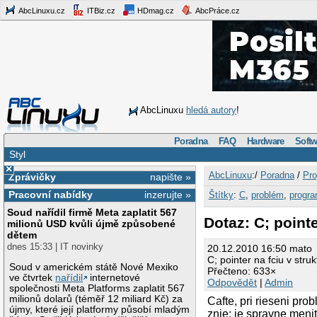
AbcLinuxu.cz
ITBiz.cz
HDmag.cz
AbcPráce.cz
AbcLinuxu
hledá autory
!
Poradna
FAQ
Hardware
Softw
Styl
×
AbcLinuxu
:/
Poradna
/
Pro
Zprávičky
napište »
Pracovní nabídky
inzerujte »
Štítky
:
C
,
problém
,
progr
Soud nařídil firmě Meta zaplatit 567
Dotaz: C; pointe
milionů USD kvůli újmě způsobené
dětem
dnes 15:33 | IT novinky
20.12.2010 16:50 mato
C; pointer na fciu v stru
Soud v americkém státě Nové Mexiko
Přečteno: 633×
ve čtvrtek
nařídil
internetové
Odpovědět
|
Admin
společnosti Meta Platforms zaplatit 567
milionů dolarů (téměř 12 miliard Kč) za
Cafte, pri rieseni pr
újmy, které její platformy působí mladým
znie: je spravne meni