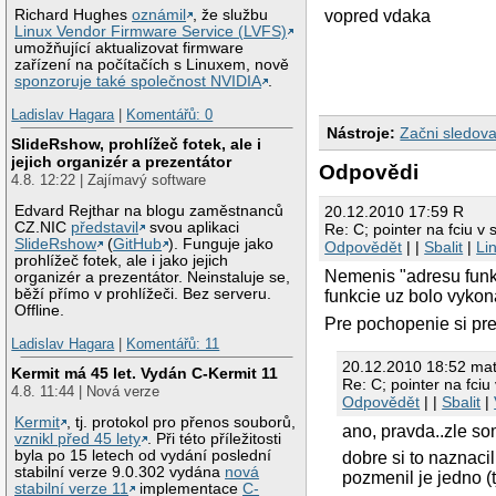
17
int
exec_
vopred vdaka
Richard Hughes
oznámil
, že službu
Linux Vendor Firmware Service (LVFS)
18
int
exec_
umožňující aktualizovat firmware
19
zařízení na počítačích s Linuxem, nově
20
int
main(
sponzoruje také společnost NVIDIA
.
21
{
22
s
Ladislav Hagara
|
Komentářů: 0
23
Nástroje:
Začni sledova
SlideRshow, prohlížeč fotek, ale i
24
p
jejich organizér a prezentátor
25
p
Odpovědi
4.8. 12:22 | Zajímavý software
26
27
/
Edvard Rejthar na blogu zaměstnanců
20.12.2010 17:59 R
28
w
CZ.NIC
představil
svou aplikaci
Re: C; pointer na fciu v 
29
SlideRshow
(
GitHub
). Funguje jako
Odpovědět
| |
Sbalit
|
Li
30
prohlížeč fotek, ale i jako jejich
Nemenis "adresu funkc
31
organizér a prezentátor. Neinstaluje se,
běží přímo v prohlížeči. Bez serveru.
funkcie uz bolo vykon
32
}
Offline.
33
Pre pochopenie si pre
34
r
Ladislav Hagara
|
Komentářů: 11
35
}
20.12.2010 18:52 ma
36
Kermit má 45 let. Vydán C-Kermit 11
Re: C; pointer na fciu 
37
int
exec_
4.8. 11:44 | Nová verze
Odpovědět
| |
Sbalit
|
38
{
Kermit
, tj. protokol pro přenos souborů,
39
p
ano, pravda..zle som
vznikl před 45 lety
. Při této příležitosti
40
p
byla po 15 letech od vydání poslední
dobre si to naznaci
41
p
stabilní verze 9.0.302 vydána
nová
pozmenil je jedno (t
42
stabilní verze 11
implementace
C-