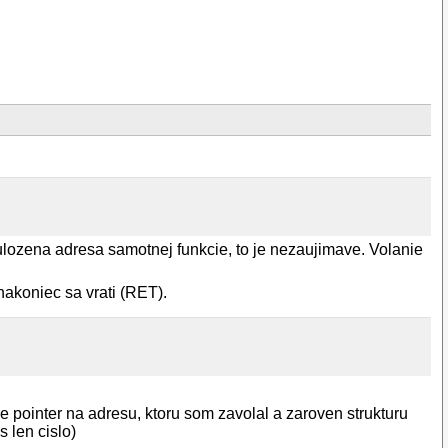
ulozena adresa samotnej funkcie, to je nezaujimave. Volanie
, p.y, p.z);
nakoniec sa vrati (RET).
e pointer na adresu, ktoru som zavolal a zaroven strukturu
s len cislo)