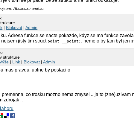
cí je v tomhle případě, že se struktura na funkci odkazuje.
 nejsem. Abclinuxu umřelo.
rk__
strukture
nk
|
Blokovat
|
Admin
adku. Adresa funkce se nacte pokazde, kdyz se ma funkce zavolat
 nejsem jisty tim struct
, nemelo by tam byt jen
point __point;
s
to
v strukture
Výše
|
Link
|
Blokovat
|
Admin
ou mas pravdu, uplne by postacilo
. premenna, co trosku mozno nema zmysel .. ja to (zne)uzivam na t
 zdrojak ..
Nahoru