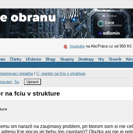
Inzerujte
na AbcPráce.cz od 950 Kč
are
Články
Učebnice
Blogy
Skupiny
Desktopy
Hry
Slovník
Kdo
gramovací poradna
/
C; pointer na fciu v strukture
amování
,
Su
Upravit
r na fciu v strukture
kture
oblemu sm narazil na zaujimavy problem, pri ktorom som si nie ce
t adresu fcie pocas jej behu (po zavolani)? Otazka asi nie je po