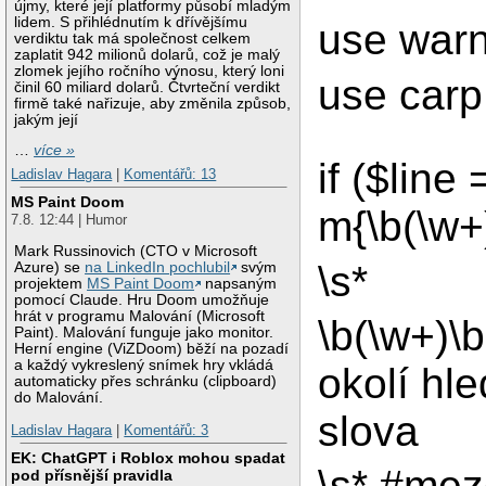
újmy, které její platformy působí mladým
lidem. S přihlédnutím k dřívějšímu
use warn
verdiktu tak má společnost celkem
zaplatit 942 milionů dolarů, což je malý
zlomek jejího ročního výnosu, který loni
use carp
činil 60 miliard dolarů. Čtvrteční verdikt
firmě také nařizuje, aby změnila způsob,
jakým její
…
více »
if ($line 
Ladislav Hagara
|
Komentářů: 13
MS Paint Doom
m{\b(\w+
7.8. 12:44 | Humor
Mark Russinovich (CTO v Microsoft
\s*
Azure) se
na LinkedIn pochlubil
svým
projektem
MS Paint Doom
napsaným
pomocí Claude. Hru Doom umožňuje
hrát v programu Malování (Microsoft
\b(\w+)\
Paint). Malování funguje jako monitor.
Herní engine (ViZDoom) běží na pozadí
a každý vykreslený snímek hry vkládá
okolí hl
automaticky přes schránku (clipboard)
do Malování.
slova
Ladislav Hagara
|
Komentářů: 3
EK: ChatGPT i Roblox mohou spadat
\s* #mez
pod přísnější pravidla