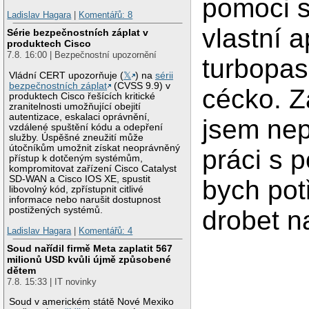
pomoci 
Ladislav Hagara
|
Komentářů: 8
vlastní a
Série bezpečnostních záplat v
produktech Cisco
7.8. 16:00 | Bezpečnostní upozornění
turbopas
Vládní CERT upozorňuje (
𝕏
) na
sérii
bezpečnostních záplat
(CVSS 9.9) v
cécko. 
produktech Cisco řešících kritické
zranitelnosti umožňující obejití
autentizace, eskalaci oprávnění,
jsem nep
vzdálené spuštění kódu a odepření
služby. Úspěšné zneužití může
útočníkům umožnit získat neoprávněný
práci s p
přístup k dotčeným systémům,
kompromitovat zařízení Cisco Catalyst
SD-WAN a Cisco IOS XE, spustit
bych pot
libovolný kód, zpřístupnit citlivé
informace nebo narušit dostupnost
postižených systémů.
drobet n
Ladislav Hagara
|
Komentářů: 4
Soud nařídil firmě Meta zaplatit 567
milionů USD kvůli újmě způsobené
dětem
7.8. 15:33 | IT novinky
Soud v americkém státě Nové Mexiko