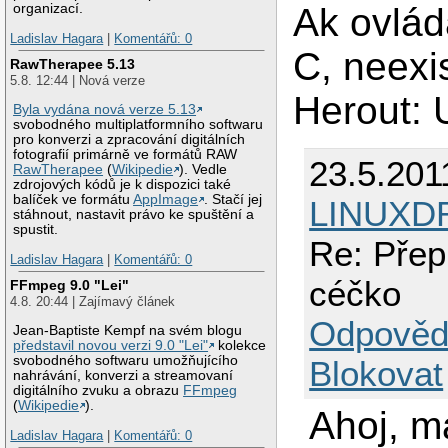
Ak ovlád
organizací.
43
writeln
;
44
writeln
(
Ladislav Hagara
|
Komentářů: 0
45
repeat
u
C, neexi
46
end
;
RawTherapee 5.13
47
5.8. 12:44 | Nová verze
Herout: U
48
procedur
Byla vydána nová verze 5.13
49
begin
svobodného multiplatformního softwaru
50
writeln
;
pro konverzi a zpracování digitálních
51
write
(hl
fotografií primárně ve formátů RAW
23.5.201
52
repeat
u
RawTherapee
(
Wikipedie
). Vedle
53
end
;
zdrojových kódů je k dispozici také
54
balíček ve formátu
AppImage
. Stačí jej
LINUXD
stáhnout, nastavit právo ke spuštění a
55
procedur
spustit.
56
var
Re: Přep
57
a,b,p:vo
Ladislav Hagara
|
Komentářů: 0
58
prohoz:
b
céčko
59
begin
FFmpeg 9.0 "Lei"
60
reset(f)
4.8. 20:44 | Zajímavý článek
61
vel:=fil
Odpověd
Jean-Baptiste Kempf na svém blogu
62
close(f)
představil novou verzi 9.0 "Lei"
kolekce
63
repeat
svobodného softwaru umožňujícího
Blokovat
64
prohoz:=
nahrávání, konverzi a streamovaní
65
for
i:=
0
digitálního zvuku a obrazu
FFmpeg
66
reset(f)
(
Wikipedie
).
Ahoj, m
67
seek(f,i
Ladislav Hagara
|
Komentářů: 0
68
read(f,a