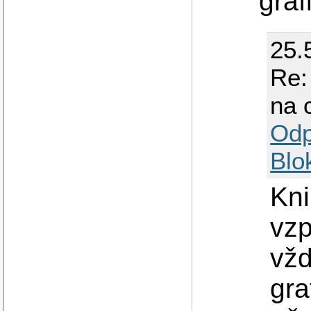
graf
25.
Re:
na 
Odp
Blo
Kni
vzp
vžd
gra