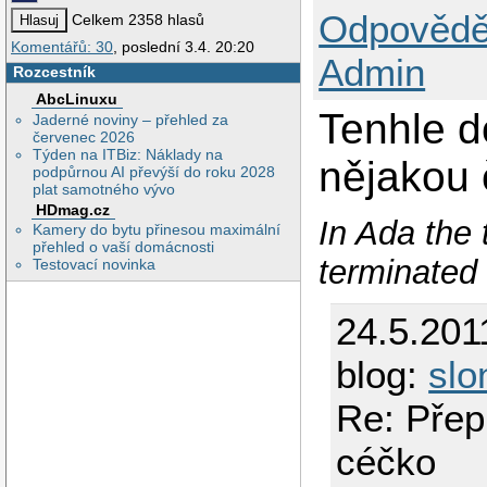
95
writeln
;
Odpovědě
96
reset(f)
Celkem 2358 hlasů
97
writeln
(
Komentářů: 30
, poslední 3.4. 20:20
98
close(f)
Admin
Rozcestník
99
cekej;
100
end
;
AbcLinuxu
101
Tenhle d
Jaderné noviny – přehled za
102
procedur
červenec 2026
103
begin
Týden na ITBiz: Náklady na
nějakou č
104
reset(f)
podpůrnou AI převýší do roku 2028
105
seek(f,f
plat samotného vývo
106
repeat
HDmag.cz
107
clrscr;
In Ada the 
Kamery do bytu přinesou maximální
108
writeln
(
přehled o vaší domácnosti
109
writeln
(
terminated 
Testovací novinka
110
writeln
(
111
writeln
;
112
with
vuz
24.5.201
113
write
(
'S
114
readln(s
blog:
slo
115
write
(
'R
116
readln(r
Re: Přep
117
write
(
'P
118
readln(p
119
end
;
céčko
120
write
(f,
121
writeln
;