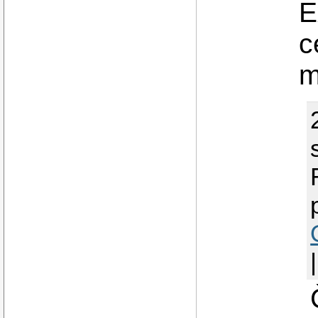
E
c
m