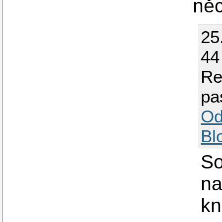
něc
25
44
Re
pa
Od
Bl
So
na
kn