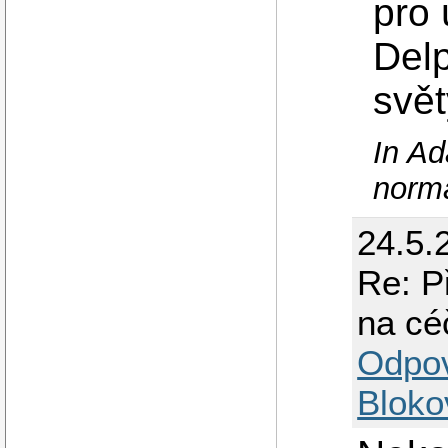
pro 
Delp
svět
In Ad
norma
24.5.
Re: P
na cé
Odpo
Bloko