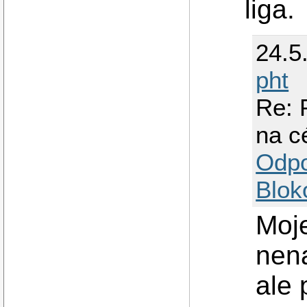
liga.
24.5
pht
Re: 
na c
Odp
Blok
Moj
nena
ale 