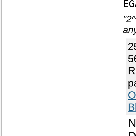
EG
"2
an
2
5
R
p
O
B
N