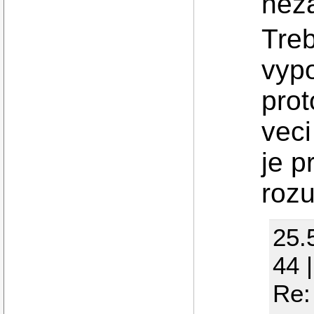
nez
Treb
vypo
prot
veci
je p
rozu
25.
44 
Re: