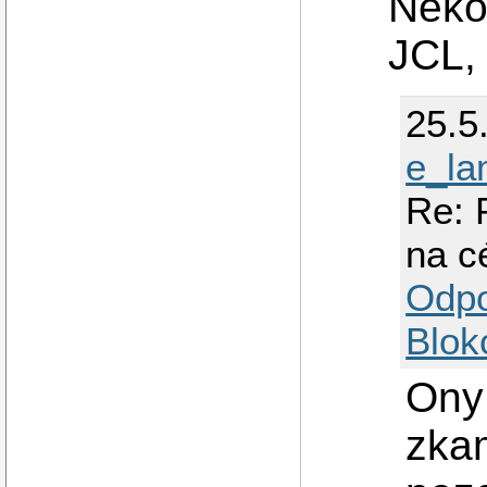
Neko
JCL, 
25.5
e_l
Re: 
na c
Odp
Blok
Ony 
zka