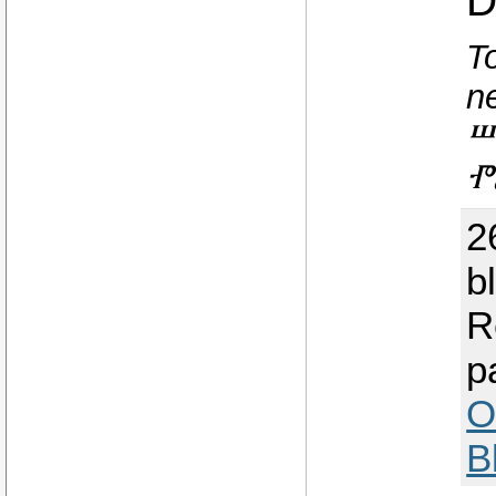
D
T
n
Ⱎ
Ⱂ
2
b
R
p
O
B