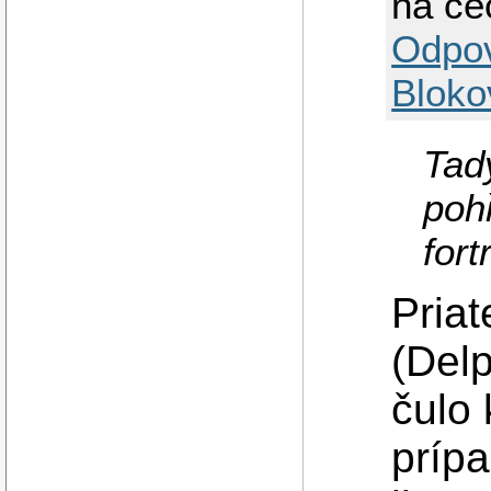
na cé
Odpo
Bloko
Tady
poh
fort
Priat
(Delp
čulo 
prípa