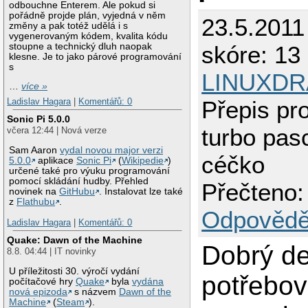
odbouchne Enterem. Ale pokud si
pořádně projde plán, vyjedná v něm
23.5.2011
změny a pak totéž udělá i s
vygenerovaným kódem, kvalita kódu
stoupne a technický dluh naopak
skóre: 13 
klesne. Je to jako párové programování
s
LINUXDR
…
více »
Ladislav Hagara
|
Komentářů: 0
Přepis pr
Sonic Pi 5.0.0
turbo pas
včera 12:44 | Nová verze
Sam Aaron
vydal novou major verzi
céčko
5.0.0
aplikace
Sonic Pi
(
Wikipedie
)
určené také pro výuku programování
pomocí skládání hudby. Přehled
Přečteno:
novinek na
GitHubu
. Instalovat lze také
z
Flathubu
.
Odpovědě
Ladislav Hagara
|
Komentářů: 0
Quake: Dawn of the Machine
Dobrý de
8.8. 04:44 | IT novinky
U příležitosti 30. výročí vydání
potřebov
počítačové hry
Quake
byla
vydána
nová epizoda
s názvem
Dawn of the
Machine
(
Steam
).