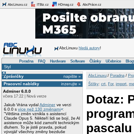
AbcLinuxu.cz
ITBiz.cz
HDmag.cz
AbcPráce.cz
AbcLinuxu
hledá autory
!
Poradna
FAQ
Hardware
Software
Články
Učebnice
Blog
Styl
×
AbcLinuxu
:/
Poradna
/
Pro
Zprávičky
napište »
Pracovní nabídky
inzerujte »
Štítky
:
crt
,
For
,
import
,
me
Adminer 6.0.0
Dotaz: 
včera 17:22 | Nová verze
Jakub Vrána vydal
Adminer
ve verzi
program
6.0.0 s
více než 130 změnami
:
"Většina změn vznikla s asistencí
Claude Opus 5. Někteří lidi se bojí, že AI
asistence může kód zamořit technickým
pascalu
dluhem. To je jistě pravda, pokud
vývojář všechny změny bezduše