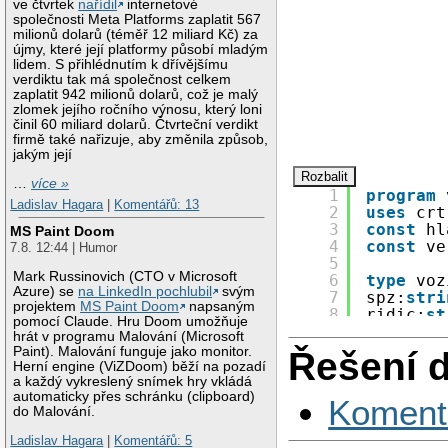
ve čtvrtek
nařídil
internetové
společnosti Meta Platforms zaplatit 567
milionů dolarů (téměř 12 miliard Kč) za
újmy, které její platformy působí mladým
lidem. S přihlédnutím k dřívějšímu
verdiktu tak má společnost celkem
zaplatit 942 milionů dolarů, což je malý
zlomek jejího ročního výnosu, který loni
činil 60 miliard dolarů. Čtvrteční verdikt
firmě také nařizuje, aby změnila způsob,
jakým její
…
více »
1
program
Ladislav Hagara
|
Komentářů: 13
2
uses
crt
3
const
hl
MS Paint Doom
4
const
ve
7.8. 12:44 | Humor
5
Mark Russinovich (CTO v Microsoft
6
type
voz
Azure) se
na LinkedIn pochlubil
svým
7
spz:
stri
projektem
MS Paint Doom
napsaným
8
ridic:
st
pomocí Claude. Hru Doom umožňuje
9
poznamka
hrát v programu Malování (Microsoft
10
end
;
Paint). Malování funguje jako monitor.
Řešení 
11
Herní engine (ViZDoom) běží na pozadí
12
var
a každý vykreslený snímek hry vkládá
automaticky přes schránku (clipboard)
13
vuz:vozi
Koment
do Malování.
14
f,g:
file
15
i,vel,gd
Ladislav Hagara
|
Komentářů: 5