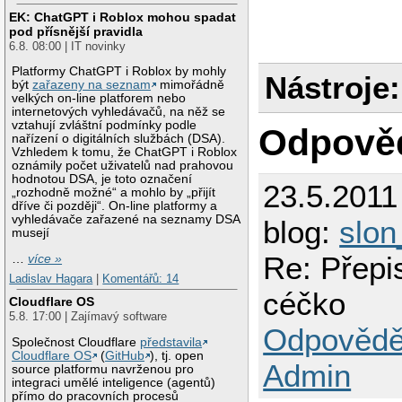
16
odpoved:
17
zadani:
s
EK: ChatGPT i Roblox mohou spadat
pod přísnější pravidla
18
soubor:
s
6.8. 08:00 | IT novinky
19
trideno:
20
nalezeno
Platformy ChatGPT i Roblox by mohly
21
Nástroje:
být
zařazeny na seznam
mimořádně
22
procedur
velkých on-line platforem nebo
23
begin
internetových vyhledávačů, na něž se
24
checkbre
vztahují zvláštní podmínky podle
Odpově
25
clrscr;
nařízení o digitálních službách (DSA).
Vzhledem k tomu, že ChatGPT i Roblox
26
window(
1
oznámily počet uživatelů nad prahovou
27
gd:=
1
;gm
hodnotou DSA, je toto označení
28
assign(f
23.5.2011
„rozhodně možné“ a mohlo by „přijít
29
{
$I
-}
dříve či později“. On-line platformy a
30
reset(f)
vyhledávače zařazené na seznamy DSA
blog:
slon
31
{
$I
+}
musejí
32
if
iores
Re: Přepi
…
více »
33
close(f)
34
end
;
Ladislav Hagara
|
Komentářů: 14
35
céčko
Cloudflare OS
36
procedur
5.8. 17:00 | Zajímavý software
37
begin
Odpovědě
38
writeln
(
Společnost Cloudflare
představila
39
writeln
(
Cloudflare OS
(
GitHub
), tj. open
Admin
40
writeln
(
source platformu navrženou pro
41
writeln
(
integraci umělé inteligence (agentů)
přímo do pracovních procesů
42
writeln
(