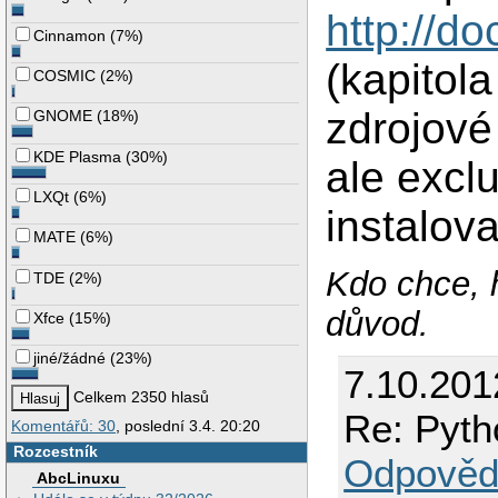
http://do
Cinnamon
(
7%
)
(kapitola
COSMIC
(
2%
)
zdrojové 
GNOME
(
18%
)
KDE Plasma
(
30%
)
ale excl
LXQt
(
6%
)
instalova
MATE
(
6%
)
Kdo chce, 
TDE
(
2%
)
důvod.
Xfce
(
15%
)
jiné/žádné
(
23%
)
7.10.201
Celkem 2350 hlasů
Re: Pytho
Komentářů: 30
, poslední 3.4. 20:20
Rozcestník
Odpověd
AbcLinuxu