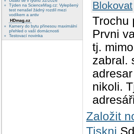
Událo se v týdnu 32/2026
Blokovat
Týden na ScienceMag.cz: Vylepšený
test nenašel žádný rozdíl mezi
vodíkem a antiv
Trochu 
HDmag.cz
Kamery do bytu přinesou maximální
Prvni va
přehled o vaší domácnosti
Testovací novinka
tj. mim
zabral. 
adresar 
nikoli. 
adresáři
Založit 
Tiskni
Sd