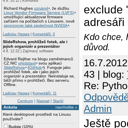
4.8. 20:11 | Komunita
exclude '
Richard Hughes
oznámil
, že službu
Linux Vendor Firmware Service (LVFS)
umožňující aktualizovat firmware
adresáři 
zařízení na počítačích s Linuxem, nově
sponzoruje také společnost NVIDIA
.
Kdo chce, 
Ladislav Hagara
|
Komentářů: 0
SlideRshow, prohlížeč fotek, ale i
důvod.
jejich organizér a prezentátor
4.8. 12:22 | Zajímavý software
Edvard Rejthar na blogu zaměstnanců
16.7.201
CZ.NIC
představil
svou aplikaci
SlideRshow
(
GitHub
). Funguje jako
43 | blog:
prohlížeč fotek, ale i jako jejich
organizér a prezentátor. Neinstaluje se,
běží přímo v prohlížeči. Bez serveru.
Re: Python
Offline.
Ladislav Hagara
|
Komentářů: 11
Odpovědě
Centrum
|
Napsat
|
Starší
Admin
Anketa
navrhněte »
Které desktopové prostředí na Linuxu
používáte?
Ještě p
Budgie
(
10%
)