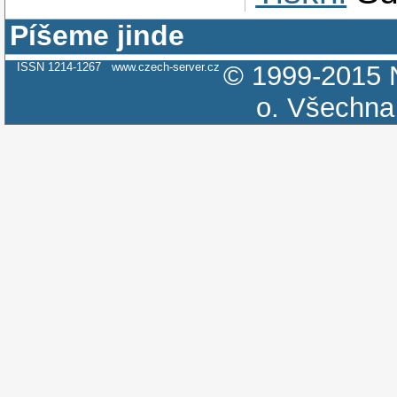
Píšeme jinde
ISSN 1214-1267
www.czech-server.cz
© 1999-2015
o.
Všechna 