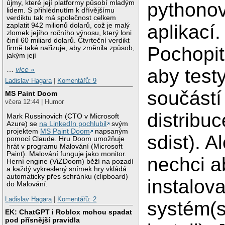
újmy, které její platformy působí mladým
pythono
lidem. S přihlédnutím k dřívějšímu
verdiktu tak má společnost celkem
aplikací.
zaplatit 942 milionů dolarů, což je malý
zlomek jejího ročního výnosu, který loni
činil 60 miliard dolarů. Čtvrteční verdikt
Pochopit
firmě také nařizuje, aby změnila způsob,
jakým její
aby test
…
více »
Ladislav Hagara
|
Komentářů: 9
součástí
MS Paint Doom
včera 12:44 | Humor
distribu
Mark Russinovich (CTO v Microsoft
Azure) se
na LinkedIn pochlubil
svým
projektem
MS Paint Doom
napsaným
sdist). A
pomocí Claude. Hru Doom umožňuje
hrát v programu Malování (Microsoft
Paint). Malování funguje jako monitor.
nechci a
Herní engine (ViZDoom) běží na pozadí
a každý vykreslený snímek hry vkládá
automaticky přes schránku (clipboard)
instalova
do Malování.
Ladislav Hagara
|
Komentářů: 2
systém(s
EK: ChatGPT i Roblox mohou spadat
pod přísnější pravidla