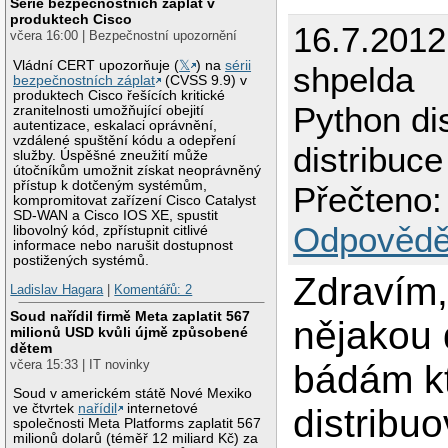
Série bezpečnostních záplat v
produktech Cisco
16.7.2012
včera 16:00 | Bezpečnostní upozornění
Vládní CERT upozorňuje (
𝕏
) na
sérii
shpelda
bezpečnostních záplat
(CVSS 9.9) v
produktech Cisco řešících kritické
Python dis
zranitelnosti umožňující obejití
autentizace, eskalaci oprávnění,
vzdálené spuštění kódu a odepření
distribuce
služby. Úspěšné zneužití může
útočníkům umožnit získat neoprávněný
přístup k dotčeným systémům,
Přečteno:
kompromitovat zařízení Cisco Catalyst
SD-WAN a Cisco IOS XE, spustit
Odpovědě
libovolný kód, zpřístupnit citlivé
informace nebo narušit dostupnost
postižených systémů.
Zdravím,
Ladislav Hagara
|
Komentářů: 2
Soud nařídil firmě Meta zaplatit 567
nějakou
milionů USD kvůli újmě způsobené
dětem
včera 15:33 | IT novinky
bádám k
Soud v americkém státě Nové Mexiko
ve čtvrtek
nařídil
internetové
distribuo
společnosti Meta Platforms zaplatit 567
milionů dolarů (téměř 12 miliard Kč) za