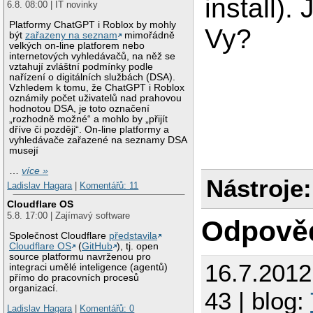
install). 
6.8. 08:00 | IT novinky
Platformy ChatGPT i Roblox by mohly
Vy?
být
zařazeny na seznam
mimořádně
velkých on-line platforem nebo
internetových vyhledávačů, na něž se
vztahují zvláštní podmínky podle
nařízení o digitálních službách (DSA).
Vzhledem k tomu, že ChatGPT i Roblox
oznámily počet uživatelů nad prahovou
hodnotou DSA, je toto označení
„rozhodně možné“ a mohlo by „přijít
dříve či později“. On-line platformy a
vyhledávače zařazené na seznamy DSA
musejí
…
více »
Nástroje:
Ladislav Hagara
|
Komentářů: 11
Cloudflare OS
5.8. 17:00 | Zajímavý software
Odpově
Společnost Cloudflare
představila
Cloudflare OS
(
GitHub
), tj. open
source platformu navrženou pro
16.7.201
integraci umělé inteligence (agentů)
přímo do pracovních procesů
organizací.
43 | blog:
Ladislav Hagara
|
Komentářů: 0