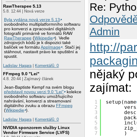
Re: Python
RawTherapee 5.13
5.8. 12:44 | Nová verze
Odpovědě
Byla vydána nová verze 5.13
svobodného multiplatformního softwaru
Admin
pro konverzi a zpracování digitálních
fotografií primárně ve formátů RAW
RawTherapee
(
Wikipedie
). Vedle
zdrojových kódů je k dispozici také
http://p
balíček ve formátu
AppImage
. Stačí jej
stáhnout, nastavit právo ke spuštění a
packagin
spustit.
Ladislav Hagara
|
Komentářů: 0
nějaký p
FFmpeg 9.0 "Lei"
4.8. 20:44 | Zajímavý článek
zajímat:
Jean-Baptiste Kempf na svém blogu
představil novou verzi 9.0 "Lei"
kolekce
svobodného softwaru umožňujícího
nahrávání, konverzi a streamovaní
1
setup(name
digitálního zvuku a obrazu
FFmpeg
2
vers
(
Wikipedie
).
3
desc
4
pack
Ladislav Hagara
|
Komentářů: 0
5
incl
NVIDIA sponzorem služby Linux
6
zip_
Vendor Firmware Service (LVFS)
7
)