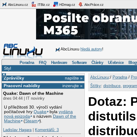
AbcLinuxu.cz
ITBiz.cz
HDmag.cz
AbcPráce.cz
AbcLinuxu
hledá autory
!
Poradna
FAQ
Hardware
Software
Články
Učebnice
Blog
Styl
×
AbcLinuxu
:/
Poradna
/
Pro
Zprávičky
napište »
Pracovní nabídky
inzerujte »
Štítky
:
distribuce
,
program
Quake: Dawn of the Machine
Dotaz: 
dnes 04:44 | IT novinky
U příležitosti 30. výročí vydání
distutils
počítačové hry
Quake
byla
vydána
nová epizoda
s názvem
Dawn of the
Machine
(
Steam
).
distribu
Ladislav Hagara
|
Komentářů: 3