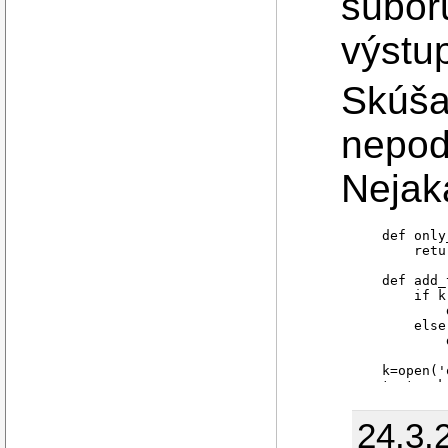
súbor
výstu
Skúša
nepoda
Nejak
    def only
        retu
    def add_
        if k
            
        else:
            
    k=open('
    text = k
    words = 
    nwords =
24.3.