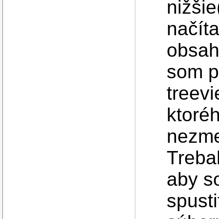
nižšie
načíta
obsah
som p
treevi
ktoré
nezme
Trebal
aby s
spusti