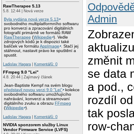
Odpovědě
RawTherapee 5.13
5.8. 12:44 | Nová verze
Admin
Byla vydána nová verze 5.13
svobodného multiplatformního softwaru
pro konverzi a zpracování digitálních
Zobrazen
fotografií primárně ve formátů RAW
RawTherapee
(
Wikipedie
). Vedle
zdrojových kódů je k dispozici také
aktualiz
balíček ve formátu
AppImage
. Stačí jej
stáhnout, nastavit právo ke spuštění a
spustit.
změnit m
Ladislav Hagara
|
Komentářů: 0
se data 
FFmpeg 9.0 "Lei"
4.8. 20:44 | Zajímavý článek
a pod., 
Jean-Baptiste Kempf na svém blogu
představil novou verzi 9.0 "Lei"
kolekce
svobodného softwaru umožňujícího
rozdíl od
nahrávání, konverzi a streamovaní
digitálního zvuku a obrazu
FFmpeg
(
Wikipedie
).
tak posl
Ladislav Hagara
|
Komentářů: 0
row-chan
NVIDIA sponzorem služby Linux
Vendor Firmware Service (LVFS)