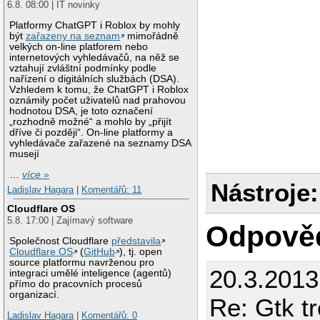
6.8. 08:00 | IT novinky
Platformy ChatGPT i Roblox by mohly
být
zařazeny na seznam
mimořádně
velkých on-line platforem nebo
internetových vyhledávačů, na něž se
vztahují zvláštní podmínky podle
nařízení o digitálních službách (DSA).
Vzhledem k tomu, že ChatGPT i Roblox
oznámily počet uživatelů nad prahovou
hodnotou DSA, je toto označení
„rozhodně možné“ a mohlo by „přijít
dříve či později“. On-line platformy a
vyhledávače zařazené na seznamy DSA
musejí
…
více »
Nástroje:
Ladislav Hagara
|
Komentářů: 11
Cloudflare OS
5.8. 17:00 | Zajímavý software
Odpově
Společnost Cloudflare
představila
Cloudflare OS
(
GitHub
), tj. open
source platformu navrženou pro
20.3.2013
integraci umělé inteligence (agentů)
přímo do pracovních procesů
organizací.
Re: Gtk t
Ladislav Hagara
|
Komentářů: 0