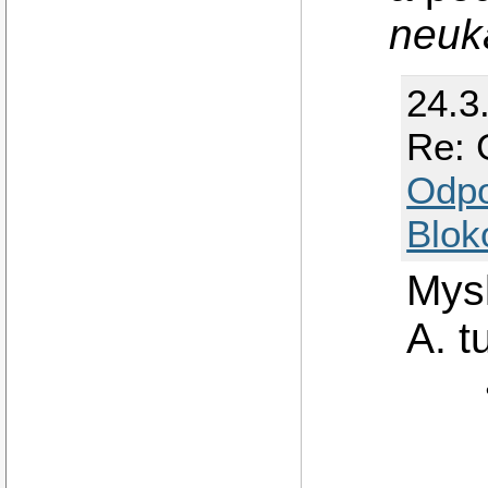
neuká
24.3
Re: 
Odp
Blok
Mysl
A. t
	def create_model(self):

		store = Gtk.List
		for item in
			store.appen