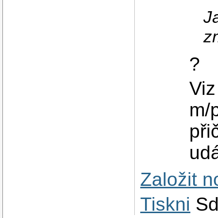
J
z
?
Viz
m/p
při
ud
Založit 
Tiskni
Sd