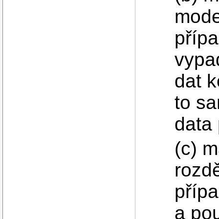
model
přípa
vypad
dat k
to s
data
(c) m
rozdě
příp
a pou