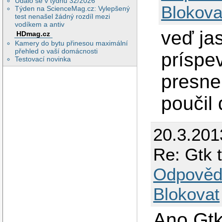
Událo se v týdnu 32/2026
Blokova
Týden na ScienceMag.cz: Vylepšený
test nenašel žádný rozdíl mezi
vodíkem a antiv
veď jas
HDmag.cz
Kamery do bytu přinesou maximální
přehled o vaší domácnosti
príspe
Testovací novinka
presne
poučil 
20.3.201
Re: Gtk 
Odpověd
Blokovat
Ano Gtk