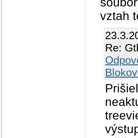
souboru
vztah t
23.3.2
Re: Gt
Odpov
Blokov
Priši
neaktu
treevi
výstu