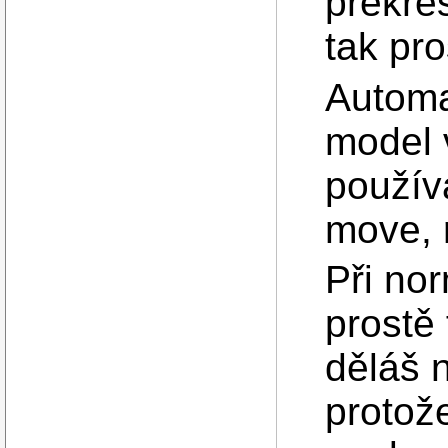
překres
tak pro
Automa
model 
používá
move, 
Při no
prostě
děláš n
protož