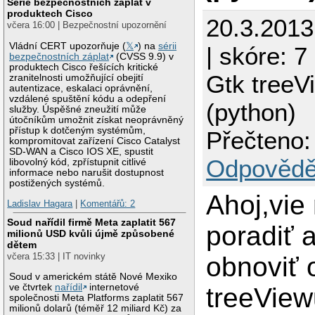
Série bezpečnostních záplat v
produktech Cisco
20.3.201
včera 16:00 | Bezpečnostní upozornění
Vládní CERT upozorňuje (
𝕏
) na
sérii
| skóre: 7
bezpečnostních záplat
(CVSS 9.9) v
produktech Cisco řešících kritické
Gtk treeV
zranitelnosti umožňující obejití
autentizace, eskalaci oprávnění,
vzdálené spuštění kódu a odepření
(python)
služby. Úspěšné zneužití může
útočníkům umožnit získat neoprávněný
přístup k dotčeným systémům,
Přečteno:
kompromitovat zařízení Cisco Catalyst
SD-WAN a Cisco IOS XE, spustit
Odpovědě
libovolný kód, zpřístupnit citlivé
informace nebo narušit dostupnost
postižených systémů.
Ahoj,vie
Ladislav Hagara
|
Komentářů: 2
Soud nařídil firmě Meta zaplatit 567
poradiť
milionů USD kvůli újmě způsobené
dětem
včera 15:33 | IT novinky
obnoviť 
Soud v americkém státě Nové Mexiko
ve čtvrtek
nařídil
internetové
treeView
společnosti Meta Platforms zaplatit 567
milionů dolarů (téměř 12 miliard Kč) za