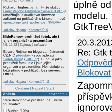
4.8. 20:11 | Komunita
úplně od
Richard Hughes
oznámil
, že službu
Linux Vendor Firmware Service (LVFS)
modelu, 
umožňující aktualizovat firmware
zařízení na počítačích s Linuxem, nově
sponzoruje také společnost NVIDIA
.
GtkTreeV
Ladislav Hagara
|
Komentářů: 0
SlideRshow, prohlížeč fotek, ale i
20.3.201
jejich organizér a prezentátor
4.8. 12:22 | Zajímavý software
Re: Gtk 
Edvard Rejthar na blogu zaměstnanců
CZ.NIC
představil
svou aplikaci
SlideRshow
(
GitHub
). Funguje jako
Odpověd
prohlížeč fotek, ale i jako jejich
organizér a prezentátor. Neinstaluje se,
Blokovat
běží přímo v prohlížeči. Bez serveru.
Offline.
Ladislav Hagara
|
Komentářů: 11
Zapomně
Centrum
|
Napsat
|
Starší
příspěv
Anketa
navrhněte »
Které desktopové prostředí na Linuxu
ignorova
používáte?
Budgie
(
10%
)