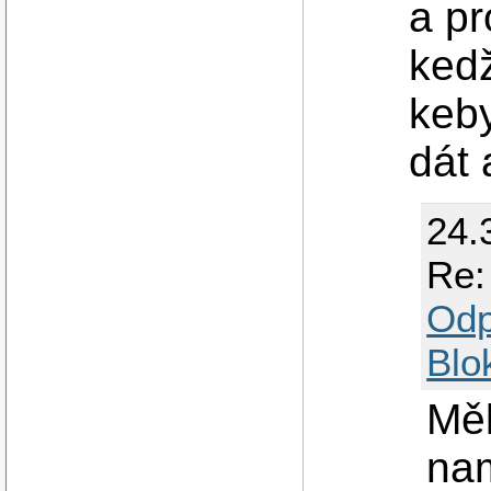
a pr
kedž
keby
dát 
24.
Re:
Odp
Blo
Měl
nam