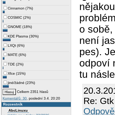
nějakou
Cinnamon
(
7%
)
problém
COSMIC
(
2%
)
o sobě,
GNOME
(
18%
)
KDE Plasma
(
30%
)
není ja
LXQt
(
6%
)
pes). J
MATE
(
6%
)
odpoví 
TDE
(
2%
)
tu násl
Xfce
(
15%
)
jiné/žádné
(
23%
)
20.3.20
Celkem 2351 hlasů
Re: Gtk
Komentářů: 30
, poslední 3.4. 20:20
Rozcestník
Odpově
AbcLinuxu