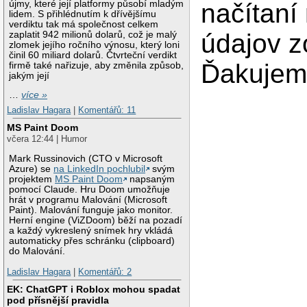
újmy, které její platformy působí mladým
načítaní
lidem. S přihlédnutím k dřívějšímu
verdiktu tak má společnost celkem
údajov z
zaplatit 942 milionů dolarů, což je malý
zlomek jejího ročního výnosu, který loni
činil 60 miliard dolarů. Čtvrteční verdikt
Ďakuje
firmě také nařizuje, aby změnila způsob,
jakým její
…
více »
Ladislav Hagara
|
Komentářů: 11
MS Paint Doom
včera 12:44 | Humor
Mark Russinovich (CTO v Microsoft
Azure) se
na LinkedIn pochlubil
svým
projektem
MS Paint Doom
napsaným
pomocí Claude. Hru Doom umožňuje
hrát v programu Malování (Microsoft
Paint). Malování funguje jako monitor.
Herní engine (ViZDoom) běží na pozadí
a každý vykreslený snímek hry vkládá
automaticky přes schránku (clipboard)
do Malování.
Ladislav Hagara
|
Komentářů: 2
EK: ChatGPT i Roblox mohou spadat
pod přísnější pravidla