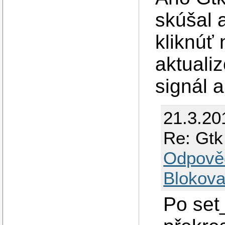
skúšal 
kliknúť
aktuali
signál 
21.3.20
Re: Gtk
Odpově
Blokova
Po set