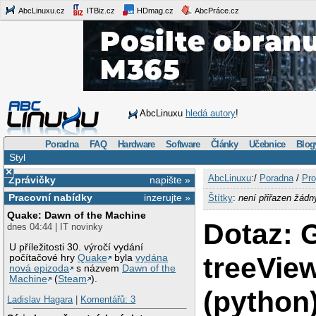
AbcLinuxu.cz
ITBiz.cz
HDmag.cz
AbcPráce.cz
AbcLinuxu
hledá autory
!
Poradna
FAQ
Hardware
Software
Články
Učebnice
Blog
Styl
×
AbcLinuxu
:/
Poradna
/
Pro
Zprávičky
napište »
Pracovní nabídky
inzerujte »
Štítky
:
není přiřazen žádn
Quake: Dawn of the Machine
Dotaz: 
dnes 04:44 | IT novinky
U příležitosti 30. výročí vydání
treeVie
počítačové hry
Quake
byla
vydána
nová epizoda
s názvem
Dawn of the
Machine
(
Steam
).
(python
Ladislav Hagara
|
Komentářů: 3