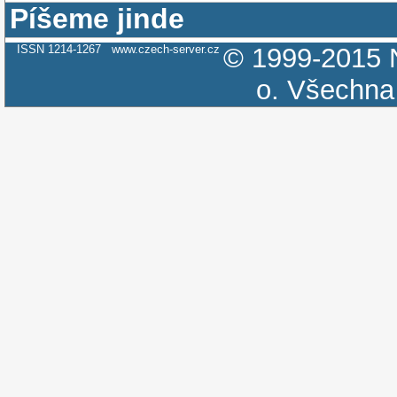
Píšeme jinde
ISSN 1214-1267
www.czech-server.cz
© 1999-2015
o.
Všechna 