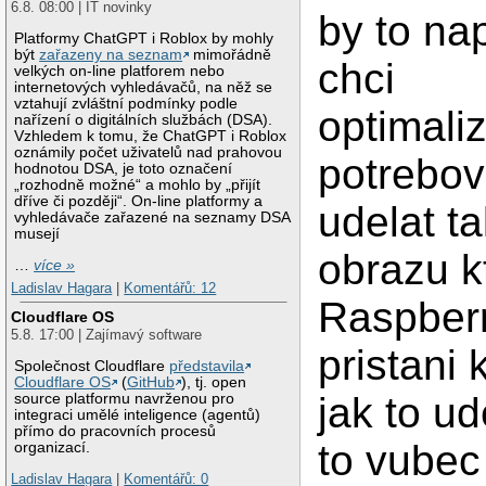
6.8. 08:00 | IT novinky
by to na
Platformy ChatGPT i Roblox by mohly
být
zařazeny na seznam
mimořádně
chci
velkých on-line platforem nebo
internetových vyhledávačů, na něž se
vztahují zvláštní podmínky podle
optimali
nařízení o digitálních službách (DSA).
Vzhledem k tomu, že ChatGPT i Roblox
oznámily počet uživatelů nad prahovou
potrebov
hodnotou DSA, je toto označení
„rozhodně možné“ a mohlo by „přijít
dříve či později“. On-line platformy a
udelat t
vyhledávače zařazené na seznamy DSA
musejí
obrazu k
…
více »
Ladislav Hagara
|
Komentářů: 12
Raspberr
Cloudflare OS
5.8. 17:00 | Zajímavý software
pristani
Společnost Cloudflare
představila
Cloudflare OS
(
GitHub
), tj. open
jak to u
source platformu navrženou pro
integraci umělé inteligence (agentů)
přímo do pracovních procesů
to vubec 
organizací.
Ladislav Hagara
|
Komentářů: 0