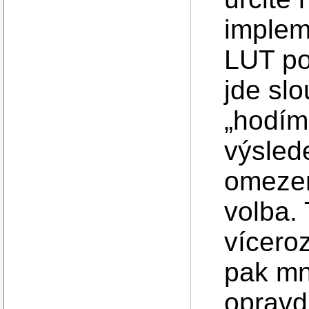
implem
LUT po
jde sl
„hodím 
výsled
omezen
volba.
víceroz
pak mn
opravdu