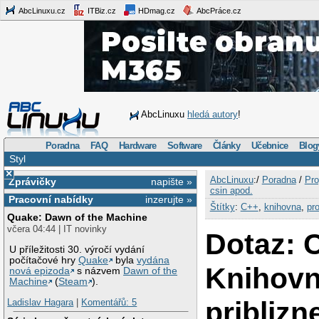
AbcLinuxu.cz
ITBiz.cz
HDmag.cz
AbcPráce.cz
AbcLinuxu
hledá autory
!
Poradna
FAQ
Hardware
Software
Články
Učebnice
Blog
Styl
×
AbcLinuxu
:/
Poradna
/
Pro
Zprávičky
napište »
csin apod.
Pracovní nabídky
inzerujte »
Štítky
:
C++
,
knihovna
,
pr
Quake: Dawn of the Machine
včera 04:44 | IT novinky
Dotaz: 
U příležitosti 30. výročí vydání
počítačové hry
Quake
byla
vydána
Knihovn
nová epizoda
s názvem
Dawn of the
Machine
(
Steam
).
priblizn
Ladislav Hagara
|
Komentářů: 5