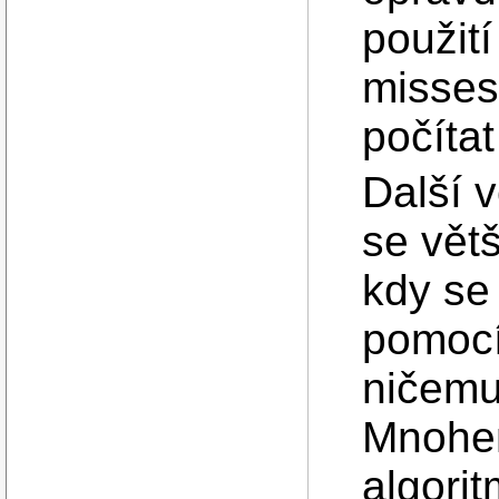
použit
misses
počíta
Další v
se větš
kdy se
pomocí
ničemu
Mnohem
algorit