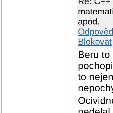
Re: C++ 
matematic
apod.
Odpověd
Blokovat
Beru to
pochopi
to nejen
nepochy
Ocividn
nedelal 