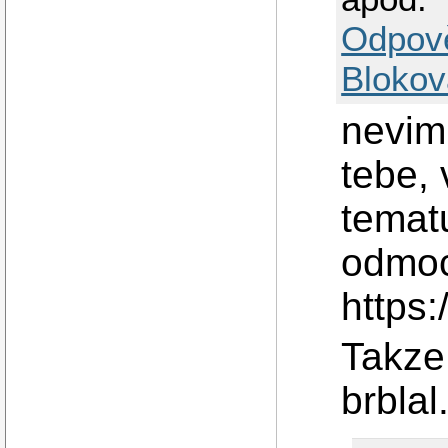
Odpov
Blokov
nevim 
tebe,
temat
odmoc
https
Takze
brblal