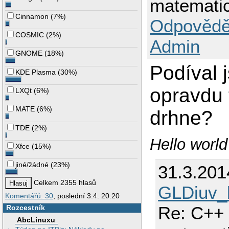
matematick
Cinnamon
(
7%
)
Odpovědě
COSMIC
(
2%
)
Admin
GNOME
(
18%
)
Podíval j
KDE Plasma
(
30%
)
opravdu 
LXQt
(
6%
)
MATE
(
6%
)
drhne?
TDE
(
2%
)
Hello worl
Xfce
(
15%
)
jiné/žádné
(
23%
)
31.3.201
Celkem 2355 hlasů
GLDiuv_
Komentářů: 30
, poslední 3.4. 20:20
Re: C++ 
Rozcestník
AbcLinuxu