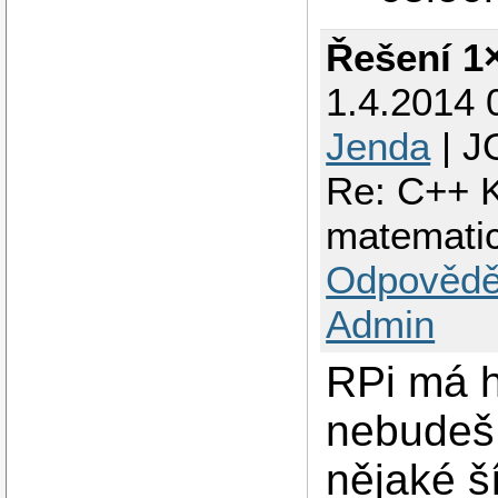
Řešení 1
1.4.2014 
Jenda
| J
Re: C++ K
matematick
Odpovědě
Admin
RPi má 
nebudeš 
nějaké ší