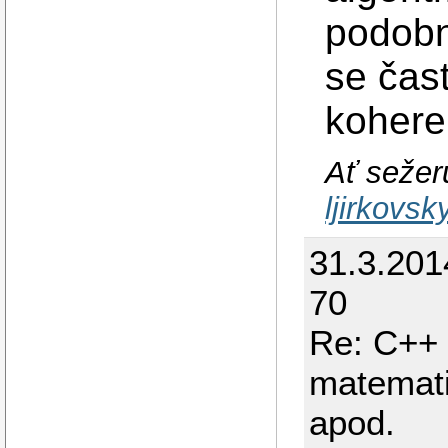
podobn
se čas
kohere
Ať sežeru
ljirkovs
31.3.201
70
Re: C++ 
matematic
apod.