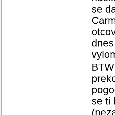
se da
Carm
otcov
dnes 
vylom
BTW J
prek
pogoo
se ti
(nez