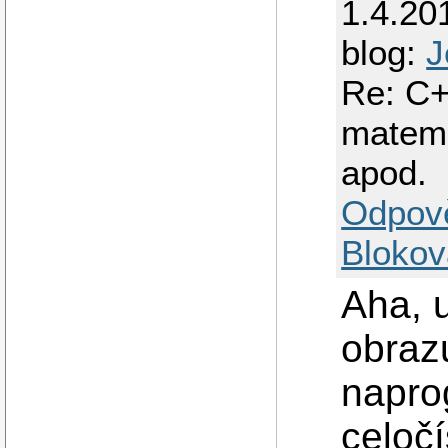
1.4.20
blog:
J
Re: C+
matema
apod.
Odpov
Blokov
Aha, u
obrazu
napro
celočí