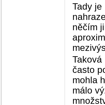
Tady je
nahraze
něčím j
aproxi
mezivý
Taková 
často p
mohla 
málo vý
množstv