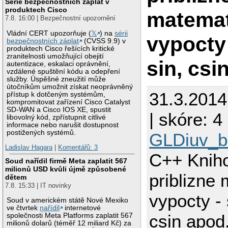
Série bezpečnostních záplat v
produktech Cisco
matemat
7.8. 16:00 | Bezpečnostní upozornění
Vládní CERT upozorňuje (
𝕏
) na
sérii
vypocty 
bezpečnostních záplat
(CVSS 9.9) v
produktech Cisco řešících kritické
zranitelnosti umožňující obejití
sin, csi
autentizace, eskalaci oprávnění,
vzdálené spuštění kódu a odepření
služby. Úspěšné zneužití může
útočníkům umožnit získat neoprávněný
31.3.201
přístup k dotčeným systémům,
kompromitovat zařízení Cisco Catalyst
SD-WAN a Cisco IOS XE, spustit
| skóre: 4 
libovolný kód, zpřístupnit citlivé
informace nebo narušit dostupnost
postižených systémů.
GLDiuv_b
Ladislav Hagara
|
Komentářů: 3
C++ Knih
Soud nařídil firmě Meta zaplatit 567
milionů USD kvůli újmě způsobené
priblizne
dětem
7.8. 15:33 | IT novinky
vypocty - 
Soud v americkém státě Nové Mexiko
ve čtvrtek
nařídil
internetové
csin apod
společnosti Meta Platforms zaplatit 567
milionů dolarů (téměř 12 miliard Kč) za