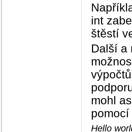
Napříkla
int zabe
štěstí 
Další a
možností
výpočtů
podporu
mohl as
pomocí 
Hello wor