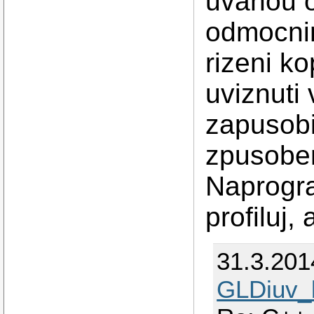
uvahou o
odmocnin
rizeni ko
uviznuti 
zapusobi
zpusobem
Naprogra
profiluj,
31.3.201
GLDiuv_