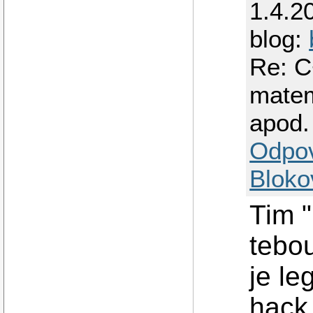
1.4.2
blog:
Re: C
matem
apod.
Odpo
Bloko
Tim "
tebou
je l
hack.