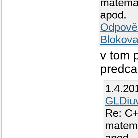
matemati
apod.
Odpově
Blokova
v tom p
predca
1.4.20
GLDiu
Re: C+
matema
apod.