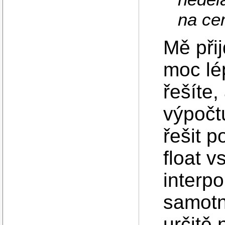
na ce
Mě přij
moc lé
řešíte,
výpočt
řešit p
float v
interpo
samotné
určitě