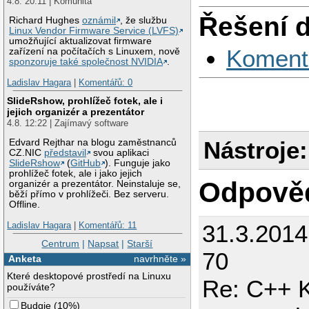
4.8. 20:11 | Komunita
Řešení 
Richard Hughes
oznámil
, že službu
Linux Vendor Firmware Service (LVFS)
umožňující aktualizovat firmware
Koment
zařízení na počítačích s Linuxem, nově
sponzoruje také společnost NVIDIA
.
Ladislav Hagara
|
Komentářů: 0
SlideRshow, prohlížeč fotek, ale i
jejich organizér a prezentátor
4.8. 12:22 | Zajímavý software
Nástroje:
Edvard Rejthar na blogu zaměstnanců
CZ.NIC
představil
svou aplikaci
SlideRshow
(
GitHub
). Funguje jako
prohlížeč fotek, ale i jako jejich
Odpově
organizér a prezentátor. Neinstaluje se,
běží přímo v prohlížeči. Bez serveru.
Offline.
31.3.201
Ladislav Hagara
|
Komentářů: 11
Centrum
|
Napsat
|
Starší
70
Anketa
navrhněte »
Které desktopové prostředí na Linuxu
Re: C++ K
používáte?
Budgie
(
10%
)