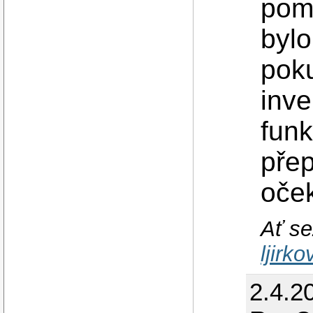
poma
bylo
poku
inve
funk
pře
oče
Ať se
ljirk
2.4.2