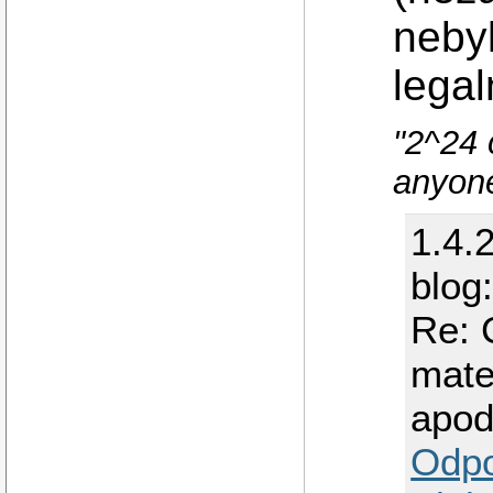
nebyl
lega
"2^24 
anyon
1.4.
blog
Re: 
mate
apod
Odp