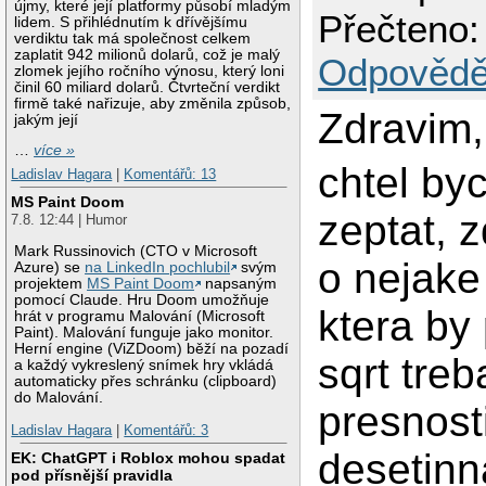
újmy, které její platformy působí mladým
Přečteno:
lidem. S přihlédnutím k dřívějšímu
verdiktu tak má společnost celkem
zaplatit 942 milionů dolarů, což je malý
Odpovědě
zlomek jejího ročního výnosu, který loni
činil 60 miliard dolarů. Čtvrteční verdikt
firmě také nařizuje, aby změnila způsob,
Zdravim,
jakým její
…
více »
chtel by
Ladislav Hagara
|
Komentářů: 13
MS Paint Doom
zeptat, z
7.8. 12:44 | Humor
Mark Russinovich (CTO v Microsoft
o nejake
Azure) se
na LinkedIn pochlubil
svým
projektem
MS Paint Doom
napsaným
pomocí Claude. Hru Doom umožňuje
ktera by 
hrát v programu Malování (Microsoft
Paint). Malování funguje jako monitor.
Herní engine (ViZDoom) běží na pozadí
sqrt treb
a každý vykreslený snímek hry vkládá
automaticky přes schránku (clipboard)
do Malování.
presnosti
Ladislav Hagara
|
Komentářů: 3
desetinn
EK: ChatGPT i Roblox mohou spadat
pod přísnější pravidla