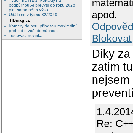
matematic
Týden na ITBiz: Náklady na
podpůrnou AI převýší do roku 2028
plat samotného vývo
apod.
Událo se v týdnu 32/2026
HDmag.cz
Odpověd
Kamery do bytu přinesou maximální
přehled o vaší domácnosti
Blokovat
Testovací novinka
Diky za 
zatim t
nejsem 
prevent
1.4.201
Re: C++