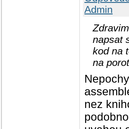
Admin
Zdravim,
napsat 
kod na t
na poro
Nepochyb
assemble
nez knih
podobno