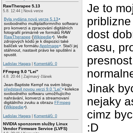
Je to mo
RawTherapee 5.13
5.8. 12:44 | Nová verze
priblizne
Byla vydána nová verze 5.13
svobodného multiplatformního softwaru
pro konverzi a zpracování digitálních
dost dob
fotografií primárně ve formátů RAW
RawTherapee
(
Wikipedie
). Vedle
zdrojových kódů je k dispozici také
casu, pr
balíček ve formátu
AppImage
. Stačí jej
stáhnout, nastavit právo ke spuštění a
spustit.
presnost
Ladislav Hagara
|
Komentářů: 0
normalne
FFmpeg 9.0 "Lei"
4.8. 20:44 | Zajímavý článek
Jinak by
Jean-Baptiste Kempf na svém blogu
představil novou verzi 9.0 "Lei"
kolekce
svobodného softwaru umožňujícího
nejaky a
nahrávání, konverzi a streamovaní
digitálního zvuku a obrazu
FFmpeg
(
Wikipedie
).
cimz byc
Ladislav Hagara
|
Komentářů: 0
:D
NVIDIA sponzorem služby Linux
Vendor Firmware Service (LVFS)