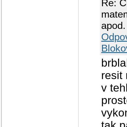
Re: C
matem
apod.
Odpo
Bloko
brbla
resit
v teh
prost
vyko
tak p