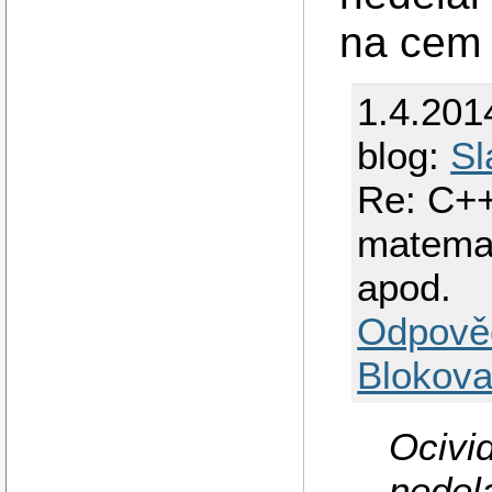
na cem 
1.4.201
blog:
Sl
Re: C++
matemati
apod.
Odpově
Blokova
Ocivi
nedela