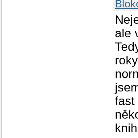
Blok
Neje
ale 
Tedy
roky
norm
jsem
fast
něk
knih