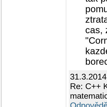
pomuz
ztrat
cas, 
"Corm
kazde
borec
31.3.2014
Re: C++ K
matematick
Odpovědě