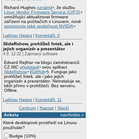
Richard Hughes
oznámil
, že službu
Linux Vendor Firmware Service (LVFS)
umožňující aktualizovat firmware
zařízení na počítačích s Linuxem, nově
sponzoruje také společnost NVIDIA
.
Ladislav Hagara
|
Komentářů: 0
SlideRshow, prohlížeč fotek, ale i
jejich organizér a prezentátor
4.8. 12:22 | Zajímavý software
Edvard Rejthar na blogu zaměstnanců
CZ.NIC
představil
svou aplikaci
SlideRshow
(
GitHub
). Funguje jako
prohlížeč fotek, ale i jako jejich
organizér a prezentátor. Neinstaluje se,
běží přímo v prohlížeči. Bez serveru.
Offline.
Ladislav Hagara
|
Komentářů: 11
Centrum
|
Napsat
|
Starší
Anketa
navrhněte »
Které desktopové prostředí na Linuxu
používáte?
Budgie
(
10%
)