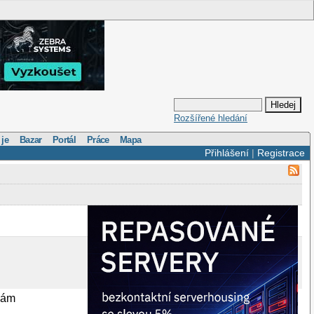
Rozšířené hledání
 je
Bazar
Portál
Práce
Mapa
Přihlášení
|
Registrace
 mám