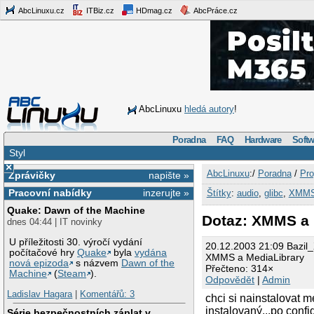
AbcLinuxu.cz
ITBiz.cz
HDmag.cz
AbcPráce.cz
AbcLinuxu
hledá autory
!
Poradna
FAQ
Hardware
Softw
Styl
×
AbcLinuxu
:/
Poradna
/
Pro
Zprávičky
napište »
Pracovní nabídky
inzerujte »
Štítky
:
audio
,
glibc
,
XMM
Quake: Dawn of the Machine
Dotaz: XMMS a 
dnes 04:44 | IT novinky
U příležitosti 30. výročí vydání
20.12.2003 21:09 Bazil
počítačové hry
Quake
byla
vydána
XMMS a MediaLibrary
nová epizoda
s názvem
Dawn of the
Přečteno: 314×
Machine
(
Steam
).
Odpovědět
|
Admin
Ladislav Hagara
|
Komentářů: 3
chci si nainstalovat 
instalovaný...po confi
Série bezpečnostních záplat v