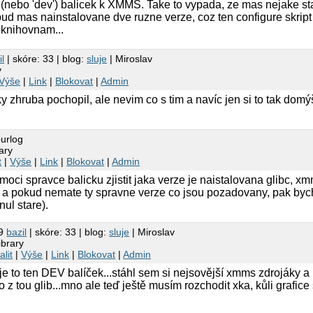
l' (nebo 'dev') balicek k XMMS. Take to vypada, ze mas nejake s
bud mas nainstalovane dve ruzne verze, coz ten configure skrip
 knihovnam...
il
| skóre: 33 | blog:
sluje
| Miroslav
y
Výše
|
Link
|
Blokovat
|
Admin
ky zhruba pochopil, ale nevim co s tim a navíc jen si to tak domý
urlog
ary
t
|
Výše
|
Link
|
Blokovat
|
Admin
moci spravce balicku zjistit jaka verze je naistalovana glibc, x
a pokud nemate ty spravne verze co jsou pozadovany, pak bych
nul stare).
49
bazil
| skóre: 33 | blog:
sluje
| Miroslav
brary
alit
|
Výše
|
Link
|
Blokovat
|
Admin
 je to ten DEV balíček...stáhl sem si nejsovější xmms zdrojáky a 
to z tou glib...mno ale teď ještě musím rozchodit xka, kůli grafice