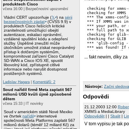
produktech Cisco
checking for xmms-
včera 16:00 | Bezpečnostní upozornění
checking for XMMS 
*** The xmms-confi
Vládní CERT upozorňuje (
𝕏
) na
sérii
*** If XMMS was in
bezpečnostních záplat
(CVSS 9.9) v
*** your path, or 
produktech Cisco řešících kritické
*** full path to x
zranitelnosti umožňující obejití
checking for glib-
autentizace, eskalaci oprávnění,
checking for GLIB 
vzdálené spuštění kódu a odepření
*** 'glib-config -
služby. Úspěšné zneužití může
*** was found! If 
útočníkům umožnit získat neoprávněný
*** to remove the 
přístup k dotčeným systémům,
*** by modifying y
kompromitovat zařízení Cisco Catalyst
... fakt newim, díky za
*** /etc/ld.so.con
SD-WAN a Cisco IOS XE, spustit
*** required on yo
libovolný kód, zpřístupnit citlivé
*** If glib-config
informace nebo narušit dostupnost
*** to point to th
postižených systémů.
*** before re-runn
no

Ladislav Hagara
|
Komentářů: 2
Nástroje:
Začni sledova
configure: error: 
Soud nařídil firmě Meta zaplatit 567
milionů USD kvůli újmě způsobené
Odpovědi
dětem
včera 15:33 | IT novinky
21.12.2003 12:00
Rober
XMMS a MediaLibrary
Soud v americkém státě Nové Mexiko
Odpovědět
| |
Sbalit
|
Li
ve čtvrtek
nařídil
internetové
společnosti Meta Platforms zaplatit 567
V tom vypisu je tak po
milionů dolarů (téměř 12 miliard Kč) za