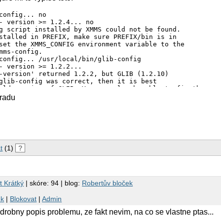
config... no

- version >= 1.2.4... no

g script installed by XMMS could not be found.

stalled in PREFIX, make sure PREFIX/bin is in

set the XMMS_CONFIG environment variable to the

mms-config.

config... /usr/local/bin/glib-config

- version >= 1.2.2...

-version' returned 1.2.2, but GLIB (1.2.10)

glib-config was correct, then it is best

old version of GLIB. You may also be able to fix the erro
our LD_LIBRARY_PATH enviroment variable, or by editing

 radu
f. Make sure you have run ldconfig if that is

ur system.

 was wrong, set the environment variable GLIB_CONFIG

e correct copy of glib-config, and remove the file config
ing configure

t
(1)
?
*** GLIB >= 1.2.2 not installed - please install first *
t Krátký
| skóre: 94 | blog:
Robertův bloček
nk
|
Blokovat
|
Admin
drobny popis problemu, ze fakt nevim, na co se vlastne ptas...