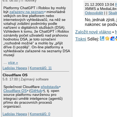
6.8. 08:00 | IT novinky
21.12.2003 13:04
R
Platformy ChatGPT i Roblox by mohly
XMMS a MediaLibr
být
zařazeny na seznam
mimořádně
Odpovědět
| |
Sbali
velkých on-line platforem nebo
No, jednak zjisti
internetových vyhledávačů, na něž se
vztahují zvláštní podmínky podle
nakonec se podiv
nařízení o digitálních službách (DSA).
Vzhledem k tomu, že ChatGPT i Roblox
Založit nové vlákno
•
oznámily počet uživatelů nad prahovou
Tiskni
Sdílej:
hodnotou DSA, je toto označení
„rozhodně možné“ a mohlo by „přijít
dříve či později“. On-line platformy a
vyhledávače zařazené na seznamy DSA
musejí
…
více »
Ladislav Hagara
|
Komentářů: 11
Cloudflare OS
5.8. 17:00 | Zajímavý software
Společnost Cloudflare
představila
Cloudflare OS
(
GitHub
), tj. open
source platformu navrženou pro
integraci umělé inteligence (agentů)
přímo do pracovních procesů
organizací.
Ladislav Hagara
|
Komentářů: 0