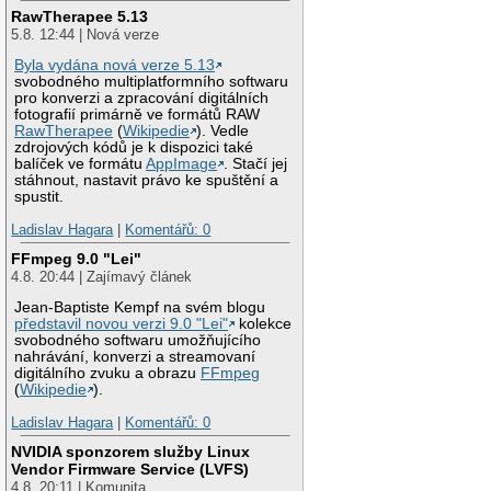
RawTherapee 5.13
5.8. 12:44 | Nová verze
Byla vydána nová verze 5.13
svobodného multiplatformního softwaru
pro konverzi a zpracování digitálních
fotografií primárně ve formátů RAW
RawTherapee
(
Wikipedie
). Vedle
zdrojových kódů je k dispozici také
balíček ve formátu
AppImage
. Stačí jej
stáhnout, nastavit právo ke spuštění a
spustit.
Ladislav Hagara
|
Komentářů: 0
FFmpeg 9.0 "Lei"
4.8. 20:44 | Zajímavý článek
Jean-Baptiste Kempf na svém blogu
představil novou verzi 9.0 "Lei"
kolekce
svobodného softwaru umožňujícího
nahrávání, konverzi a streamovaní
digitálního zvuku a obrazu
FFmpeg
(
Wikipedie
).
Ladislav Hagara
|
Komentářů: 0
NVIDIA sponzorem služby Linux
Vendor Firmware Service (LVFS)
4.8. 20:11 | Komunita