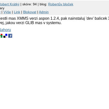
obert Krátký
| skóre: 94 | blog:
Robertův bloček
ary
t
|
Výše
|
Link
|
Blokovat
|
Admin
, jestli mas XMMS verzi aspon 1.2.4, pak nainstaluj 'dev' balice
ej, jakou verzi GLIB mas v systemu.
Nahoru