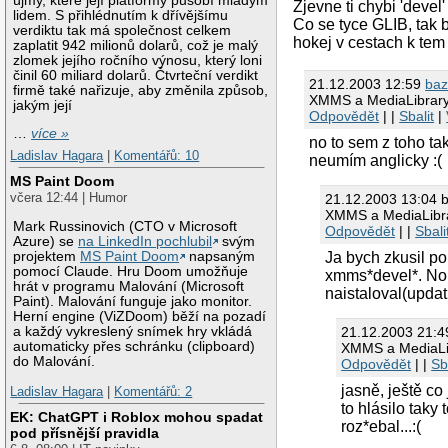
újmy, které její platformy působí mladým
Zjevne ti chybi 'deve
lidem. S přihlédnutím k dřívějšímu
Co se tyce GLIB, tak 
verdiktu tak má společnost celkem
hokej v cestach k tem
zaplatit 942 milionů dolarů, což je malý
zlomek jejího ročního výnosu, který loni
činil 60 miliard dolarů. Čtvrteční verdikt
21.12.2003 12:59
baz
firmě také nařizuje, aby změnila způsob,
XMMS a MediaLibrar
jakým její
Odpovědět
| |
Sbalit
|
…
více »
no to sem z toho ta
Ladislav Hagara
|
Komentářů: 10
neumím anglicky :(
MS Paint Doom
včera 12:44 | Humor
21.12.2003 13:04 b
XMMS a MediaLibr
Mark Russinovich (CTO v Microsoft
Odpovědět
| |
Sbali
Azure) se
na LinkedIn pochlubil
svým
Ja bych zkusil po
projektem
MS Paint Doom
napsaným
pomocí Claude. Hru Doom umožňuje
xmms*devel*. No 
hrát v programu Malování (Microsoft
naistaloval(updat
Paint). Malování funguje jako monitor.
Herní engine (ViZDoom) běží na pozadí
21.12.2003 21:
a každý vykreslený snímek hry vkládá
automaticky přes schránku (clipboard)
XMMS a MediaLi
do Malování.
Odpovědět
| |
Sb
jasně, ještě co
Ladislav Hagara
|
Komentářů: 2
to hlásilo taky 
EK: ChatGPT i Roblox mohou spadat
roz*ebal...:(
pod přísnější pravidla