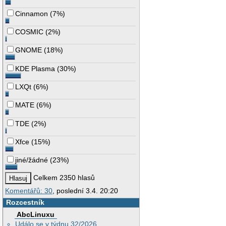
Cinnamon
(
7%
)
COSMIC
(
2%
)
GNOME
(
18%
)
KDE Plasma
(
30%
)
LXQt
(
6%
)
MATE
(
6%
)
TDE
(
2%
)
Xfce
(
15%
)
jiné/žádné
(
23%
)
Celkem 2350 hlasů
Komentářů: 30
, poslední 3.4. 20:20
Rozcestník
AbcLinuxu
Událo se v týdnu 32/2026