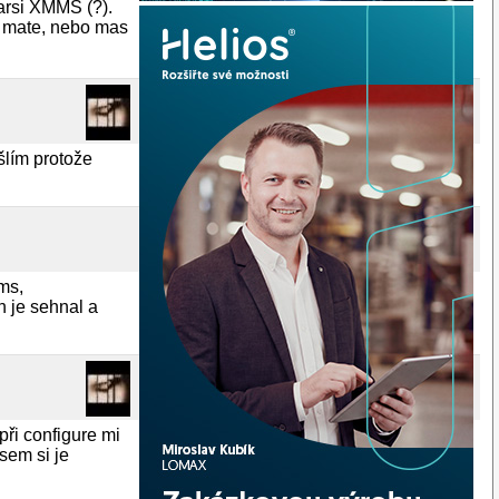
tarsi XMMS (?).
t mate, nebo mas
šlím protože
mms,
 je sehnal a
při configure mi
 sem si je