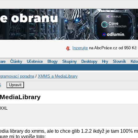
Inzerujte
na AbcPráce.cz od 950 Kč
are
Články
Učebnice
Blogy
Skupiny
Desktopy
Hry
Slovník
Kdo
gramovací poradna
/
XMMS a MediaLibrary
S
Upravit
MediaLibrary
_XXL
media library do xmms, ale to chce glib 1.2.2 ikdyž je tam 100%
gure mi to vypíše toto: