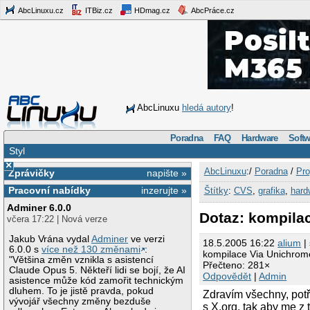
AbcLinuxu.cz
ITBiz.cz
HDmag.cz
AbcPráce.cz
AbcLinuxu
hledá autory
!
Poradna
FAQ
Hardware
Softw
Styl
×
AbcLinuxu
:/
Poradna
/
Pro
Zprávičky
napište »
Pracovní nabídky
inzerujte »
Štítky
:
CVS
,
grafika
,
hard
Adminer 6.0.0
Dotaz: kompila
včera 17:22 | Nová verze
Jakub Vrána vydal
Adminer
ve verzi
18.5.2005 16:22
alium
| 
6.0.0 s
více než 130 změnami
:
kompilace Via Unichrom
"Většina změn vznikla s asistencí
Přečteno: 281×
Claude Opus 5. Někteří lidi se bojí, že AI
Odpovědět
|
Admin
asistence může kód zamořit technickým
dluhem. To je jistě pravda, pokud
Zdravím všechny, potř
vývojář všechny změny bezduše
s X.org, tak aby me z