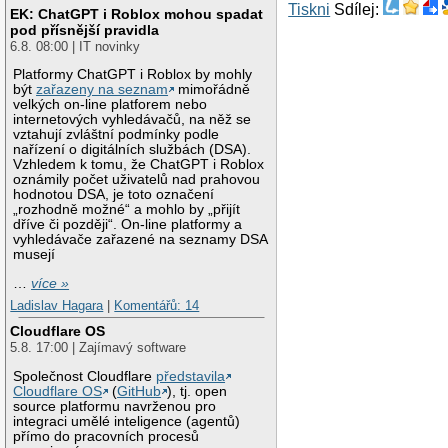
Tiskni
Sdílej:
EK: ChatGPT i Roblox mohou spadat
pod přísnější pravidla
6.8. 08:00 | IT novinky
Platformy ChatGPT i Roblox by mohly
být
zařazeny na seznam
mimořádně
velkých on-line platforem nebo
internetových vyhledávačů, na něž se
vztahují zvláštní podmínky podle
nařízení o digitálních službách (DSA).
Vzhledem k tomu, že ChatGPT i Roblox
oznámily počet uživatelů nad prahovou
hodnotou DSA, je toto označení
„rozhodně možné“ a mohlo by „přijít
dříve či později“. On-line platformy a
vyhledávače zařazené na seznamy DSA
musejí
…
více »
Ladislav Hagara
|
Komentářů: 14
Cloudflare OS
5.8. 17:00 | Zajímavý software
Společnost Cloudflare
představila
Cloudflare OS
(
GitHub
), tj. open
source platformu navrženou pro
integraci umělé inteligence (agentů)
přímo do pracovních procesů