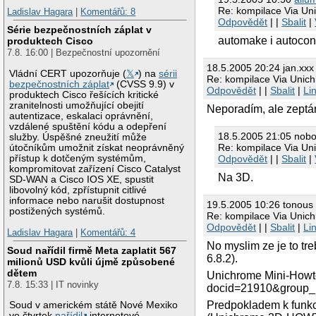
Re: kompilace Via Un
Ladislav Hagara
|
Komentářů: 8
Odpovědět
| |
Sbalit
|
Série bezpečnostních záplat v
automake i autocon
produktech Cisco
7.8. 16:00 | Bezpečnostní upozornění
18.5.2005 20:24 jan.xxx
Vládní CERT upozorňuje (
𝕏
) na
sérii
Re: kompilace Via Unic
bezpečnostních záplat
(CVSS 9.9) v
Odpovědět
| |
Sbalit
|
Li
produktech Cisco řešících kritické
zranitelnosti umožňující obejití
Neporadím, ale zeptám
autentizace, eskalaci oprávnění,
vzdálené spuštění kódu a odepření
18.5.2005 21:05 nob
služby. Úspěšné zneužití může
Re: kompilace Via Un
útočníkům umožnit získat neoprávněný
Odpovědět
| |
Sbalit
|
přístup k dotčeným systémům,
kompromitovat zařízení Cisco Catalyst
Na 3D.
SD-WAN a Cisco IOS XE, spustit
libovolný kód, zpřístupnit citlivé
informace nebo narušit dostupnost
19.5.2005 10:26 tonous
postižených systémů.
Re: kompilace Via Unic
Odpovědět
| |
Sbalit
|
Li
Ladislav Hagara
|
Komentářů: 4
No myslim ze je to tr
Soud nařídil firmě Meta zaplatit 567
6.8.2).
milionů USD kvůli újmě způsobené
dětem
Unichrome Mini-Howto
7.8. 15:33 | IT novinky
docid=21910&group_
Predpokladem k funkci 
Soud v americkém státě Nové Mexiko
ve čtvrtek
nařídil
internetové