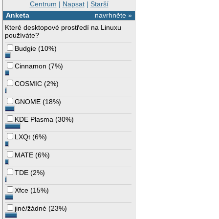
Centrum
|
Napsat
|
Starší
Anketa
navrhněte »
Které desktopové prostředí na Linuxu
používáte?
Budgie
(
10%
)
Cinnamon
(
7%
)
COSMIC
(
2%
)
GNOME
(
18%
)
KDE Plasma
(
30%
)
LXQt
(
6%
)
MATE
(
6%
)
TDE
(
2%
)
Xfce
(
15%
)
jiné/žádné
(
23%
)