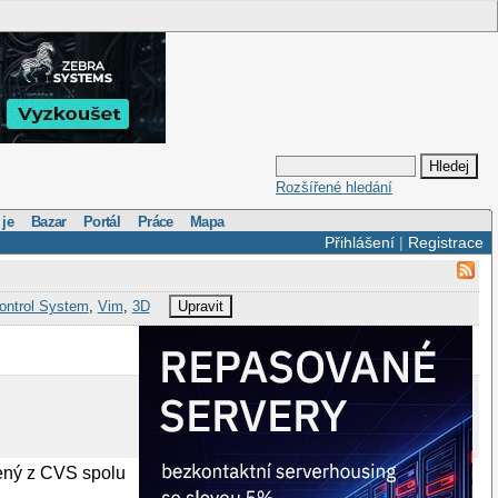
Rozšířené hledání
 je
Bazar
Portál
Práce
Mapa
Přihlášení
|
Registrace
ontrol System
,
Vim
,
3D
Upravit
žený z CVS spolu