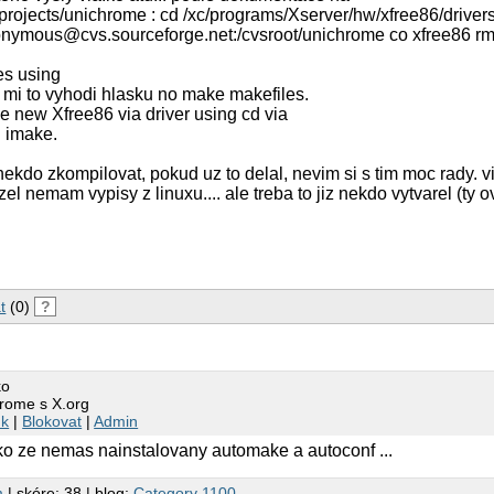
rojects/unichrome : cd /xc/programs/Xserver/hw/xfree86/driver
onymous@cvs.sourceforge.net:/cvsroot/unichrome co xfree86 rm 
es using
 mi to vyhodi hlasku no make makefiles.
he new Xfree86 via driver using cd via
n imake.
ekdo zkompilovat, pokud uz to delal, nevim si s tim moc rady. vi
 nemam vypisy z linuxu.... ale treba to jiz nekdo vytvarel (ty o
t
(0)
?
ko
hrome s X.org
nk
|
Blokovat
|
Admin
ako ze nemas nainstalovany automake a autoconf ...
m
| skóre: 38 | blog:
Category 1100