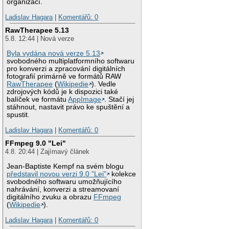
organizací.
Ladislav Hagara
|
Komentářů: 0
RawTherapee 5.13
5.8. 12:44 | Nová verze
Byla vydána nová verze 5.13
svobodného multiplatformního softwaru
pro konverzi a zpracování digitálních
fotografií primárně ve formátů RAW
RawTherapee
(
Wikipedie
). Vedle
zdrojových kódů je k dispozici také
balíček ve formátu
AppImage
. Stačí jej
stáhnout, nastavit právo ke spuštění a
spustit.
Ladislav Hagara
|
Komentářů: 0
FFmpeg 9.0 "Lei"
4.8. 20:44 | Zajímavý článek
Jean-Baptiste Kempf na svém blogu
představil novou verzi 9.0 "Lei"
kolekce
svobodného softwaru umožňujícího
nahrávání, konverzi a streamovaní
digitálního zvuku a obrazu
FFmpeg
(
Wikipedie
).
Ladislav Hagara
|
Komentářů: 0