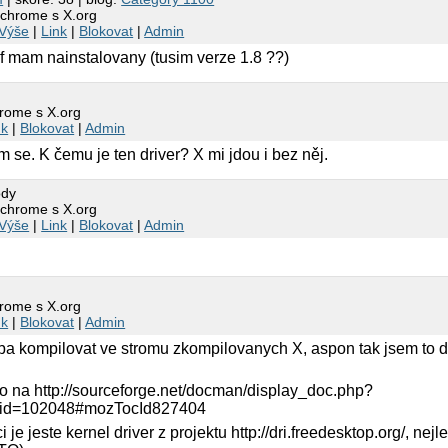
ichrome s X.org
Výše
|
Link
|
Blokovat
|
Admin
f mam nainstalovany (tusim verze 1.8 ??)
hrome s X.org
nk
|
Blokovat
|
Admin
 se. K čemu je ten driver? X mi jdou i bez něj.
ody
ichrome s X.org
Výše
|
Link
|
Blokovat
|
Admin
hrome s X.org
nk
|
Blokovat
|
Admin
eba kompilovat ve stromu zkompilovanych X, aspon tak jsem to del
 na http://sourceforge.net/docman/display_doc.php?
id=102048#mozTocId827404
je jeste kernel driver z projektu http://dri.freedesktop.org/, nej