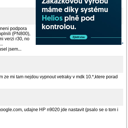
 neni podpora
oplnili (PN800),
i verzi r30, no
..
sel jsem...
sim ze mi tam nejdou vypnout vetraky v mdk 10.*,ktere porad
google.com, udajne HP n9020 jde nastavit (psalo se o tom i