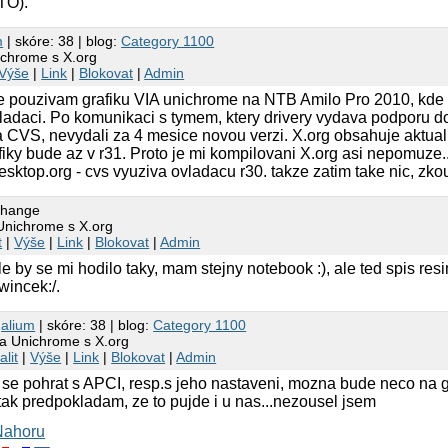
TO).
m
| skóre: 38 | blog:
Category 1100
ichrome s X.org
Výše
|
Link
|
Blokovat
|
Admin
ze pouzivam grafiku VIA unichrome na NTB Amilo Pro 2010, kde
ovladaci. Po komunikaci s tymem, ktery drivery vydava podporu d
 na CVS, nevydali za 4 mesice novou verzi. X.org obsahuje aktualn
fiky bude az v r31. Proto je mi kompilovani X.org asi nepomuze..
esktop.org - cvs vyuziva ovladacu r30. takze zatim take nic, zkou
change
Unichrome s X.org
t
|
Výše
|
Link
|
Blokovat
|
Admin
le by se mi hodilo taky, mam stejny notebook :), ale ted spis re
wincek:/.
7
alium
| skóre: 38 | blog:
Category 1100
ia Unichrome s X.org
alit
|
Výše
|
Link
|
Blokovat
|
Admin
a se pohrat s APCI, resp.s jeho nastaveni, mozna bude neco na 
tak predpokladam, ze to pujde i u nas...nezousel jsem
Nahoru