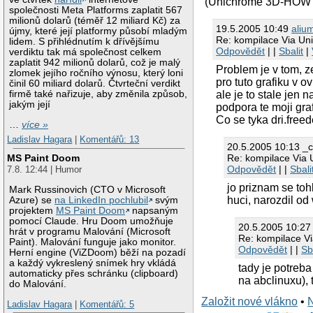
(Unichrome 3D-HOW
společnosti Meta Platforms zaplatit 567
milionů dolarů (téměř 12 miliard Kč) za
19.5.2005 10:49
aliu
újmy, které její platformy působí mladým
Re: kompilace Via Un
lidem. S přihlédnutím k dřívějšímu
Odpovědět
| |
Sbalit
|
verdiktu tak má společnost celkem
zaplatit 942 milionů dolarů, což je malý
Problem je v tom, 
zlomek jejího ročního výnosu, který loni
pro tuto grafiku v 
činil 60 miliard dolarů. Čtvrteční verdikt
firmě také nařizuje, aby změnila způsob,
ale je to stale jen
jakým její
podpora te moji gra
Co se tyka dri.freed
…
více »
Ladislav Hagara
|
Komentářů: 13
20.5.2005 10:13 _
MS Paint Doom
Re: kompilace Via 
Odpovědět
| |
Sbali
7.8. 12:44 | Humor
jo priznam se toh
Mark Russinovich (CTO v Microsoft
huci, narozdil od 
Azure) se
na LinkedIn pochlubil
svým
projektem
MS Paint Doom
napsaným
pomocí Claude. Hru Doom umožňuje
20.5.2005 10:2
hrát v programu Malování (Microsoft
Re: kompilace V
Paint). Malování funguje jako monitor.
Odpovědět
| |
Sb
Herní engine (ViZDoom) běží na pozadí
a každý vykreslený snímek hry vkládá
tady je potreb
automaticky přes schránku (clipboard)
na abclinuxu), 
do Malování.
Založit nové vlákno
•
Ladislav Hagara
|
Komentářů: 5