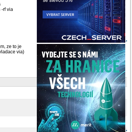
s
-rf via
m, ze to je
vladace via)