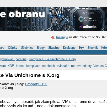
Inzerujte
na AbcPráce.cz od 950 Kč
are
Články
Učebnice
Blogy
Skupiny
Desktopy
Hry
Slovník
Kdo
gramovací poradna
/
kompilace Via Unichrome s X.org
ware
,
KDE
,
kernel
,
kompilace
,
notebook
,
ovladače
,
textové editory
,
Version C
ce Via Unichrome s X.org
skóre: 38 | blog:
Category 1100
e s X.org
eboval bych poradit, jak zkompilovat VIA unichrome driver sta
 toho vysly via.ko atd... podle dokumentace na