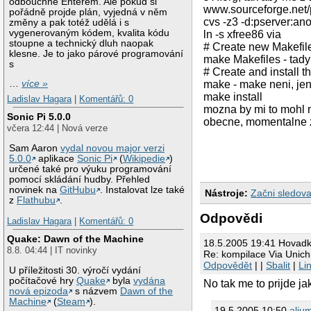
odbouchne Enterem. Ale pokud si
www.sourceforge.net/p
pořádně projde plán, vyjedná v něm
cvs -z3 -d:pserver:an
změny a pak totéž udělá i s
vygenerovaným kódem, kvalita kódu
ln -s xfree86 via
stoupne a technický dluh naopak
# Create new Makefil
klesne. Je to jako párové programování
make Makefiles - tady
s
# Create and install t
make - make neni, je
…
více »
make install
Ladislav Hagara
|
Komentářů: 0
mozna by mi to mohl n
Sonic Pi 5.0.0
obecne, momentalne zel
včera 12:44 | Nová verze
Sam Aaron
vydal novou major verzi
5.0.0
aplikace
Sonic Pi
(
Wikipedie
)
určené také pro výuku programování
pomocí skládání hudby. Přehled
novinek na
GitHubu
. Instalovat lze také
Nástroje:
Začni sledova
z
Flathubu
.
Odpovědi
Ladislav Hagara
|
Komentářů: 0
Quake: Dawn of the Machine
18.5.2005 19:41 Hovad
8.8. 04:44 | IT novinky
Re: kompilace Via Unic
Odpovědět
| |
Sbalit
|
Li
U příležitosti 30. výročí vydání
počítačové hry
Quake
byla
vydána
No tak me to prijde j
nová epizoda
s názvem
Dawn of the
Machine
(
Steam
).
19.5.2005 10:50
aliu