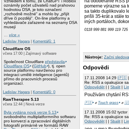
na odoberanie RSS po
Vzhledem k tomu, že ChatGPT i Roblox
oznámily počet uživatelů nad prahovou
pomerne výrazne sa to
hodnotou DSA, je toto označení
sa takto duplikovalo 
„rozhodně možné“ a mohlo by „přijít
prišli 35-krát a stál
dříve či později“. On-line platformy a
iných portáloch, doko
vyhledávače zařazené na seznamy DSA
musejí
0118 999 881 999 119 725
…
více »
Ladislav Hagara
|
Komentářů: 1
Cloudflare OS
včera 17:00 | Zajímavý software
Nástroje:
Začni sledova
Společnost Cloudflare
představila
Cloudflare OS
(
GitHub
), tj. open
Odpovědi
source platformu navrženou pro
integraci umělé inteligence (agentů)
17.11.2008 14:29
|🇵🇸
|
přímo do pracovních procesů
Re: RSS a opakujúce sa
organizací.
Odpovědět
| |
Sbalit
|
Li
Ladislav Hagara
|
Komentářů: 0
Používám chytání RSS
RawTherapee 5.13
🇵🇸
✊
Touch grass
✊
🇺
včera 12:44 | Nová verze
17.11.2008 15:02 tyctor
Byla vydána nová verze 5.13
Re: RSS a opakujúce sa
svobodného multiplatformního softwaru
pro konverzi a zpracování digitálních
Odpovědět
| |
Sbalit
|
Li
fotografií primárně ve formátů RAW
ano, u mna thunderbird 