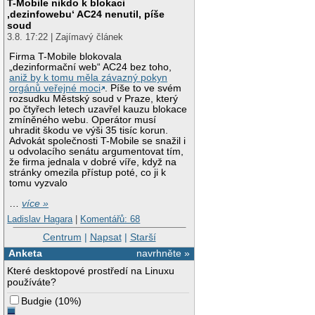
T-Mobile nikdo k blokaci
‚dezinfowebu‘ AC24 nenutil, píše
soud
3.8. 17:22 | Zajímavý článek
Firma T-Mobile blokovala
„dezinformační web“ AC24 bez toho,
aniž by k tomu měla závazný pokyn
orgánů veřejné moci
. Píše to ve svém
rozsudku Městský soud v Praze, který
po čtyřech letech uzavřel kauzu blokace
zmíněného webu. Operátor musí
uhradit škodu ve výši 35 tisíc korun.
Advokát společnosti T-Mobile se snažil i
u odvolacího senátu argumentovat tím,
že firma jednala v dobré víře, když na
stránky omezila přístup poté, co ji k
tomu vyzvalo
…
více »
Ladislav Hagara
|
Komentářů: 68
Centrum
|
Napsat
|
Starší
Anketa
navrhněte »
Které desktopové prostředí na Linuxu
používáte?
Budgie
(
10%
)