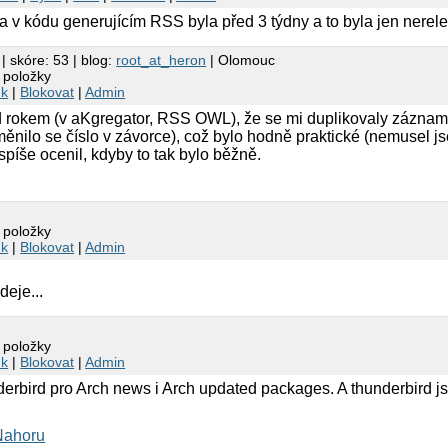
 v kódu generujícím RSS byla před 3 týdny a to byla jen nerele
| skóre: 53 | blog:
root_at_heron
| Olomouc
 položky
nk
|
Blokovat
|
Admin
d rokem (v aKgregator, RSS OWL), že se mi duplikovaly záznamy
nilo se číslo v závorce), což bylo hodně praktické (nemusel j
spíše ocenil, kdyby to tak bylo běžně.
 položky
nk
|
Blokovat
|
Admin
deje...
 položky
nk
|
Blokovat
|
Admin
derbird pro Arch news i Arch updated packages. A thunderbird 
Nahoru