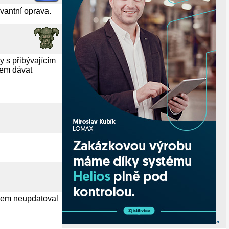
vantní oprava.
 s přibývajícím
sem dávat
jsem neupdatoval