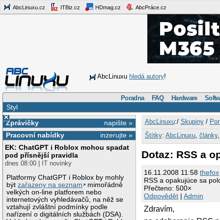
AbcLinuxu.cz
ITBiz.cz
HDmag.cz
AbcPráce.cz
AbcLinuxu
hledá autory
!
Poradna
FAQ
Hardware
Softw
Styl
×
AbcLinuxu
:/
Skupiny
/
Por
Zprávičky
napište »
Pracovní nabídky
inzerujte »
Štítky
:
AbcLinuxu
,
články
EK: ChatGPT i Roblox mohou spadat
Dotaz: RSS a o
pod přísnější pravidla
dnes 08:00 | IT novinky
16.11.2008 11:58
thefox
Platformy ChatGPT i Roblox by mohly
RSS a opakujúce sa pol
být
zařazeny na seznam
mimořádně
Přečteno: 500×
velkých on-line platforem nebo
Odpovědět
|
Admin
internetových vyhledávačů, na něž se
vztahují zvláštní podmínky podle
Zdravím,
nařízení o digitálních službách (DSA).