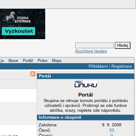
Rozšířené hledání
 je
Bazar
Portál
Práce
Mapa
Přihlášení
|
Registrace
Portál
Portál
Skupina se věnuje tomuto portálu z pohledu
uživatelů i správců. Probírají se zde funkce
abíčka, srazy, najdete zde nápovědu.
Informace o skupině
Založena:
9. 9. 2008
Členů:
33
Článků:
0