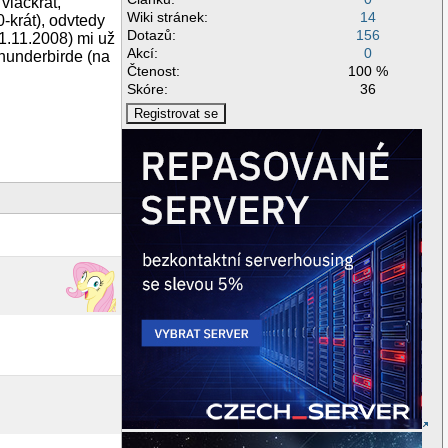
viackrát,
Wiki stránek:
14
-krát), odvtedy
Dotazů:
156
11.11.2008) mi už
Akcí:
0
Thunderbirde (na
Čtenost:
100 %
Skóre:
36