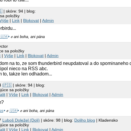
🇸
| skóre: 94 | blog:
sa položky
Výše
|
Link
|
Blokovat
|
Admin
birdu...
✊
🇺🇦
✊ ani boha, ani pána
yctor
ce sa položky
t
|
Výše
|
Link
|
Blokovat
|
Admin
dom na to, ze som thunderbird neupdatoval a do spominaneho 
tipol nieco na RSS abc.
 to, takze len odhadom...
24
|🇵🇸
| skóre: 94 | blog:
júce sa položky
alit
|
Výše
|
Link
|
Blokovat
|
Admin
m?
ss
✊
🇺🇦
✊ ani boha, ani pána
17
Luboš Doležel (Doli)
| skóre: 98 | blog:
Doliho blog
| Kladensko
júce sa položky
alit
|
Výše
|
Link
|
Blokovat
|
Admin