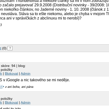
užívam Thunderbirda a niektoré články sa mi v ňom zobrazujú 
 začalo prejavovať 29.9.2008 (Distribuční novinky - 39/2008: 10
len niekoľko článkov, no Jaderné noviny - 1. 10. 2008 (článok z 
e to neustáva. Stáva sa to ešte niekomu, alebo je chyba v mojom 
nca ani v správičkách z abclinuxu mi to nerobí)?
 3
t
(0)
?
 skóre: 94 | blog:
 položky
nk
|
Blokovat
|
Admin
 v iGoogle a nic takového se mi neděje.
🇦
✊ ani boha, ani pána
 položky
nk
|
Blokovat
|
Admin
robi to iste...