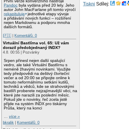
První verze konverzního nástroje
Tiskni
Sdílej:
Pandoc
byla vydána před 20 lety. Jeho
autor John MacFarlane při tomto výročí
rekapituluje
jednotlivé etapy vývoje
a přidávání nových funkcí – rozšíření
nejen Markdownu a podporu mnoha
dalších formátů.
|🇵🇸
|
Komentářů: 0
Virtuální Bastlírna vol. 65: Už vám
dorazil předobjednaný INDX?
4.8. 00:55 | Pozvánky
Srpen přinesl nejen další spalující
vedro, ale také Virtuální Bastlírnu s
neméně žhavými novinkami. Využijte
tedy předpovědi na deštivý čtvrteční
večer a od 20:00 se připojte online k
tomuto neformálnímu setkání kutilů,
techniků a vědců, kde se strahovskými
bastlíři proberete nejzajímavější věci, na
které jste narazili za poslední měsíc.
Pokud jde o novinky, řeč zcela jistě
přijde na systém INDX pro tiskárny
Průša, který na konci
…
více »
bkralik
|
Komentářů: 0