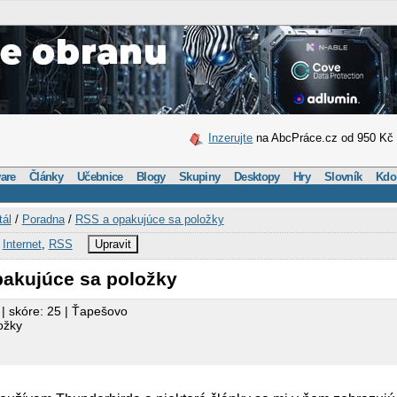
Inzerujte
na AbcPráce.cz od 950 Kč
are
Články
Učebnice
Blogy
Skupiny
Desktopy
Hry
Slovník
Kdo
tál
/
Poradna
/
RSS a opakujúce sa položky
,
Internet
,
RSS
Upravit
pakujúce sa položky
| skóre: 25 | Ťapešovo
ožky