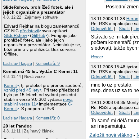
Poslední změna
SlideRshow, prohlížeč fotek, ale i
jejich organizér a prezentátor
4.8. 12:22 | Zajímavý software
18.11.2008 11:38
Heron
Re: RSS a opakujúce sa
Edvard Rejthar na blogu zaměstnanců
Odpovědět
| |
Sbalit
|
Li
CZ.NIC
představil
svou aplikaci
SlideRshow
(
GitHub
). Funguje jako
Stávalo se mi tak pře
prohlížeč fotek, ale i jako jejich
počtem komentářů (změ
organizér a prezentátor. Neinstaluje se,
sledovat), takže bych 
běží přímo v prohlížeči. Bez serveru.
Offline.
Heron
Ladislav Hagara
|
Komentářů: 9
18.11.2008 15:48 tyctor
Kermit má 45 let. Vydán C-Kermit 11
Re: RSS a opakujúce sa
Odpovědět
| |
Sbalit
|
Li
4.8. 11:44 | Nová verze
mne to uz prestalo.
Kermit
, tj. protokol pro přenos souborů,
resp. dnes uz sa to ne
vznikl před 45 lety
. Při této příležitosti
byla po 15 letech od vydání poslední
stabilní verze 9.0.302 vydána
nová
19.11.2008 08:35 Monty
stabilní verze 11
implementace
C-
Re: RSS a opakujúce sa
Kermit
. S podporou IPv6.
Odpovědět
| |
Sbalit
|
Li
Ladislav Hagara
|
Komentářů: 0
To samé mi dělá thun
ani nepamutuju.
20 let Pandoc
4.8. 11:11 | Zajímavý článek
Založit nové vlákno
•