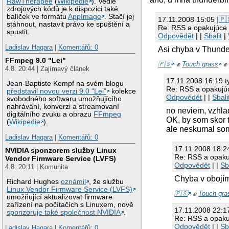
RawTherapee
(
Wikipedie
). Vedle
zdrojových kódů je k dispozici také
balíček ve formátu
AppImage
. Stačí jej
17.11.2008 15:05
|🇵
stáhnout, nastavit právo ke spuštění a
Re: RSS a opakujúce 
spustit.
Odpovědět
| |
Sbalit
|
Ladislav Hagara
|
Komentářů: 0
Asi chyba v Thunder
FFmpeg 9.0 "Lei"
🇵🇸
✊
Touch grass
4.8. 20:44 | Zajímavý článek
17.11.2008 16:19 t
Jean-Baptiste Kempf na svém blogu
Re: RSS a opakujú
představil novou verzi 9.0 "Lei"
kolekce
Odpovědět
| |
Sbali
svobodného softwaru umožňujícího
nahrávání, konverzi a streamovaní
no neviem, vzhla
digitálního zvuku a obrazu
FFmpeg
OK, by som skor 
(
Wikipedie
).
ale neskumal som
Ladislav Hagara
|
Komentářů: 0
17.11.2008 18:
NVIDIA sponzorem služby Linux
Re: RSS a opaku
Vendor Firmware Service (LVFS)
Odpovědět
| |
Sb
4.8. 20:11 | Komunita
Chyba v obojí
Richard Hughes
oznámil
, že službu
Linux Vendor Firmware Service (LVFS)
🇵🇸
✊
Touch gra
umožňující aktualizovat firmware
zařízení na počítačích s Linuxem, nově
17.11.2008 22:
sponzoruje také společnost NVIDIA
.
Re: RSS a opaku
Odpovědět
| |
Sb
Ladislav Hagara
|
Komentářů: 0