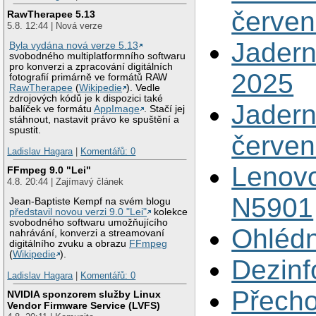
červe
RawTherapee 5.13
5.8. 12:44 | Nová verze
Jadern
Byla vydána nová verze 5.13
svobodného multiplatformního softwaru
pro konverzi a zpracování digitálních
2025
fotografií primárně ve formátů RAW
RawTherapee
(
Wikipedie
). Vedle
zdrojových kódů je k dispozici také
Jadern
balíček ve formátu
AppImage
. Stačí jej
stáhnout, nastavit právo ke spuštění a
spustit.
červe
Ladislav Hagara
|
Komentářů: 0
Lenovo
FFmpeg 9.0 "Lei"
4.8. 20:44 | Zajímavý článek
N5901
Jean-Baptiste Kempf na svém blogu
představil novou verzi 9.0 "Lei"
kolekce
svobodného softwaru umožňujícího
Ohlédn
nahrávání, konverzi a streamovaní
digitálního zvuku a obrazu
FFmpeg
(
Wikipedie
).
Dezinf
Ladislav Hagara
|
Komentářů: 0
Přecho
NVIDIA sponzorem služby Linux
Vendor Firmware Service (LVFS)