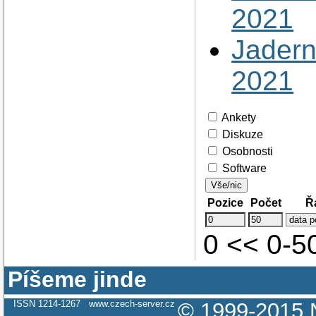
2021
Jadern
2021
Ankety
Diskuze
Osobnosti
Software
Vše/nic
Pozice
Počet
Ř
0 << 0-
Píšeme jinde
ISSN 1214-1267
www.czech-server.cz
© 1999-2015