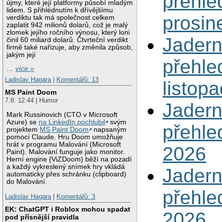
přehle
újmy, které její platformy působí mladým
lidem. S přihlédnutím k dřívějšímu
prosin
verdiktu tak má společnost celkem
zaplatit 942 milionů dolarů, což je malý
zlomek jejího ročního výnosu, který loni
Jadern
činil 60 miliard dolarů. Čtvrteční verdikt
firmě také nařizuje, aby změnila způsob,
jakým její
přehle
…
více »
Ladislav Hagara
|
Komentářů: 13
listop
MS Paint Doom
7.8. 12:44 | Humor
Jadern
Mark Russinovich (CTO v Microsoft
Azure) se
na LinkedIn pochlubil
svým
přehle
projektem
MS Paint Doom
napsaným
pomocí Claude. Hru Doom umožňuje
hrát v programu Malování (Microsoft
2026
Paint). Malování funguje jako monitor.
Herní engine (ViZDoom) běží na pozadí
a každý vykreslený snímek hry vkládá
Jadern
automaticky přes schránku (clipboard)
do Malování.
přehle
Ladislav Hagara
|
Komentářů: 3
EK: ChatGPT i Roblox mohou spadat
2026
pod přísnější pravidla