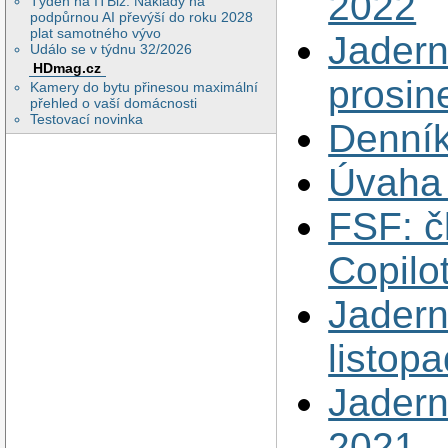
2022
Týden na ITBiz: Náklady na
podpůrnou AI převýší do roku 2028
plat samotného vývo
Jadern
Událo se v týdnu 32/2026
HDmag.cz
prosin
Kamery do bytu přinesou maximální
přehled o vaší domácnosti
Testovací novinka
Denník
Úvaha
FSF: č
Copilo
Jadern
listop
Jadern
2021