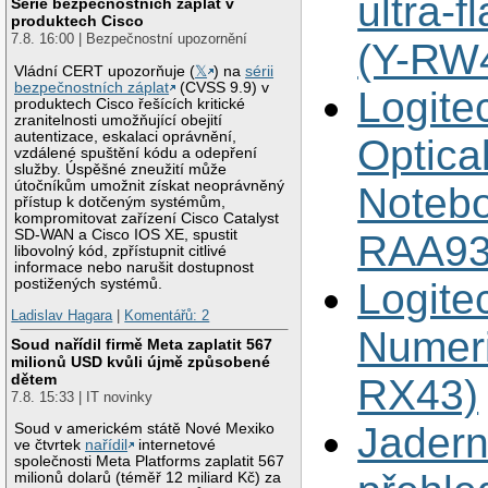
ultra-f
Série bezpečnostních záplat v
produktech Cisco
7.8. 16:00 | Bezpečnostní upozornění
(Y-RW
Vládní CERT upozorňuje (
𝕏
) na
sérii
bezpečnostních záplat
(CVSS 9.9) v
Logite
produktech Cisco řešících kritické
zranitelnosti umožňující obejití
autentizace, eskalaci oprávnění,
Optica
vzdálené spuštění kódu a odepření
služby. Úspěšné zneužití může
útočníkům umožnit získat neoprávněný
Notebo
přístup k dotčeným systémům,
kompromitovat zařízení Cisco Catalyst
SD-WAN a Cisco IOS XE, spustit
RAA93
libovolný kód, zpřístupnit citlivé
informace nebo narušit dostupnost
postižených systémů.
Logite
Ladislav Hagara
|
Komentářů: 2
Numeri
Soud nařídil firmě Meta zaplatit 567
milionů USD kvůli újmě způsobené
dětem
RX43)
7.8. 15:33 | IT novinky
Jadern
Soud v americkém státě Nové Mexiko
ve čtvrtek
nařídil
internetové
společnosti Meta Platforms zaplatit 567
milionů dolarů (téměř 12 miliard Kč) za