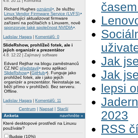
4.8. 20:11 | Komunita
časem 
Richard Hughes
oznámil
, že službu
Linux Vendor Firmware Service (LVFS)
Lenovo
umožňující aktualizovat firmware
zařízení na počítačích s Linuxem, nově
sponzoruje také společnost NVIDIA
.
Sociál
Ladislav Hagara
|
Komentářů: 0
uživat
SlideRshow, prohlížeč fotek, ale i
jejich organizér a prezentátor
4.8. 12:22 | Zajímavý software
Jak js
Edvard Rejthar na blogu zaměstnanců
CZ.NIC
představil
svou aplikaci
Jak js
SlideRshow
(
GitHub
). Funguje jako
prohlížeč fotek, ale i jako jejich
organizér a prezentátor. Neinstaluje se,
lepsi 
běží přímo v prohlížeči. Bez serveru.
Offline.
Jadern
Ladislav Hagara
|
Komentářů: 11
Centrum
|
Napsat
|
Starší
2023
Anketa
navrhněte »
Které desktopové prostředí na Linuxu
RSS čí
používáte?
Budgie
(
10%
)