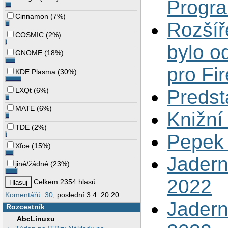
Progr
Cinnamon
(
7%
)
Rozšíř
COSMIC
(
2%
)
bylo o
GNOME
(
18%
)
pro Fir
KDE Plasma
(
30%
)
LXQt
(
6%
)
Predst
MATE
(
6%
)
Knižní
TDE
(
2%
)
Pepek 
Xfce
(
15%
)
Jadern
jiné/žádné
(
23%
)
2022
Celkem 2354 hlasů
Komentářů: 30
, poslední 3.4. 20:20
Jadern
Rozcestník
AbcLinuxu