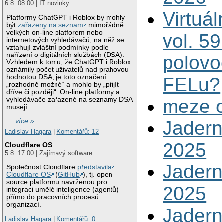
6.8. 08:00 | IT novinky
Virtuál
Platformy ChatGPT i Roblox by mohly
být
zařazeny na seznam
mimořádně
velkých on-line platforem nebo
vol. 5
internetových vyhledávačů, na něž se
vztahují zvláštní podmínky podle
nařízení o digitálních službách (DSA).
polovo
Vzhledem k tomu, že ChatGPT i Roblox
oznámily počet uživatelů nad prahovou
hodnotou DSA, je toto označení
FELu?
„rozhodně možné“ a mohlo by „přijít
dříve či později“. On-line platformy a
vyhledávače zařazené na seznamy DSA
meze 
musejí
…
více »
Jadern
Ladislav Hagara
|
Komentářů: 12
2025
Cloudflare OS
5.8. 17:00 | Zajímavý software
Jadern
Společnost Cloudflare
představila
Cloudflare OS
(
GitHub
), tj. open
source platformu navrženou pro
2025
integraci umělé inteligence (agentů)
přímo do pracovních procesů
organizací.
Jadern
Ladislav Hagara
|
Komentářů: 0