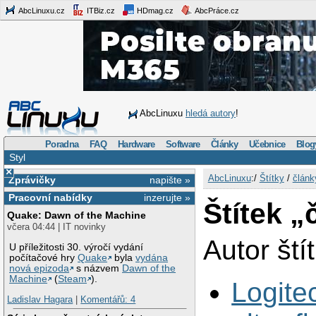
AbcLinuxu.cz
ITBiz.cz
HDmag.cz
AbcPráce.cz
AbcLinuxu
hledá autory
!
Poradna
FAQ
Hardware
Software
Články
Učebnice
Blog
Styl
×
AbcLinuxu
:/
Štítky
/
článk
Zprávičky
napište »
Pracovní nabídky
inzerujte »
Štítek „
Quake: Dawn of the Machine
včera 04:44 | IT novinky
Autor ští
U příležitosti 30. výročí vydání
počítačové hry
Quake
byla
vydána
nová epizoda
s názvem
Dawn of the
Machine
(
Steam
).
Logite
Ladislav Hagara
|
Komentářů: 4