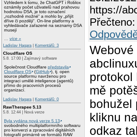
Vzhledem k tomu, že ChatGPT i Roblox
https://ab
oznámily počet uživatelů nad prahovou
hodnotou DSA, je toto označení
„rozhodně možné“ a mohlo by „přijít
Přečteno:
dříve či později“. On-line platformy a
vyhledávače zařazené na seznamy DSA
musejí
Odpovědě
…
více »
Ladislav Hagara
|
Komentářů: 3
Webové 
Cloudflare OS
5.8. 17:00 | Zajímavý software
abclinux
Společnost Cloudflare
představila
Cloudflare OS
(
GitHub
), tj. open
protokol 
source platformu navrženou pro
integraci umělé inteligence (agentů)
přímo do pracovních procesů
mě potěš
organizací.
Ladislav Hagara
|
Komentářů: 0
bohužel
RawTherapee 5.13
5.8. 12:44 | Nová verze
kliknu n
Byla vydána nová verze 5.13
svobodného multiplatformního softwaru
odkaz ta
pro konverzi a zpracování digitálních
fotografií primárně ve formátů RAW