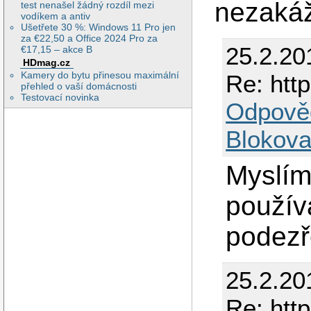
nezaká
test nenašel žádný rozdíl mezi
vodíkem a antiv
Ušetřete 30 %: Windows 11 Pro jen
za €22,50 a Office 2024 Pro za
25.2.20
€17,15 – akce B
HDmag.cz
Kamery do bytu přinesou maximální
Re: http
přehled o vaší domácnosti
Testovací novinka
Odpově
Blokova
Myslím,
použív
podezře
25.2.20
Re: http