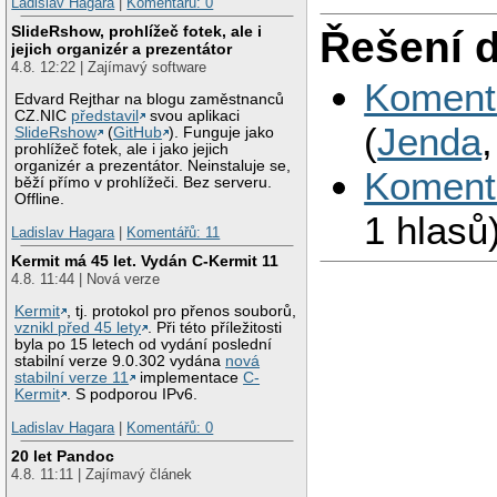
Ladislav Hagara
|
Komentářů: 0
SlideRshow, prohlížeč fotek, ale i
Řešení 
jejich organizér a prezentátor
4.8. 12:22 | Zajímavý software
Koment
Edvard Rejthar na blogu zaměstnanců
CZ.NIC
představil
svou aplikaci
(
Jendа
SlideRshow
(
GitHub
). Funguje jako
prohlížeč fotek, ale i jako jejich
organizér a prezentátor. Neinstaluje se,
Koment
běží přímo v prohlížeči. Bez serveru.
Offline.
1 hlasů
Ladislav Hagara
|
Komentářů: 11
Kermit má 45 let. Vydán C-Kermit 11
4.8. 11:44 | Nová verze
Kermit
, tj. protokol pro přenos souborů,
vznikl před 45 lety
. Při této příležitosti
byla po 15 letech od vydání poslední
stabilní verze 9.0.302 vydána
nová
stabilní verze 11
implementace
C-
Kermit
. S podporou IPv6.
Ladislav Hagara
|
Komentářů: 0
20 let Pandoc
4.8. 11:11 | Zajímavý článek