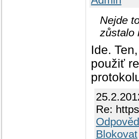
Nejde to
zůstalo 
Ide. Ten,
použiť r
protokol
25.2.201
Re: https
Odpověd
Blokovat