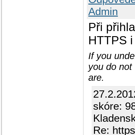
Admin
Při přih
HTTPS i 
If you unde
you do not 
are.
27.2.201
skóre: 98
Kladens
Re: https