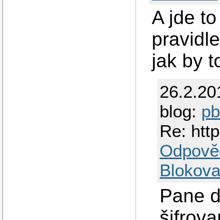
A jde to
pravidl
jak by 
26.2.20
blog:
p
Re: http
Odpově
Blokova
Pane d
šifrov