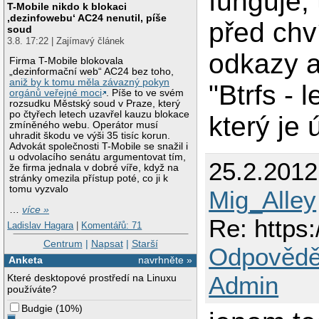
funguje,
T-Mobile nikdo k blokaci
‚dezinfowebu‘ AC24 nenutil, píše
před chví
soud
3.8. 17:22 | Zajímavý článek
odkazy a
Firma T-Mobile blokovala
„dezinformační web“ AC24 bez toho,
aniž by k tomu měla závazný pokyn
"Btrfs -
orgánů veřejné moci
. Píše to ve svém
rozsudku Městský soud v Praze, který
po čtyřech letech uzavřel kauzu blokace
který je 
zmíněného webu. Operátor musí
uhradit škodu ve výši 35 tisíc korun.
Advokát společnosti T-Mobile se snažil i
u odvolacího senátu argumentovat tím,
25.2.201
že firma jednala v dobré víře, když na
stránky omezila přístup poté, co ji k
tomu vyzvalo
Mig_Alley
…
více »
Re: https:
Ladislav Hagara
|
Komentářů: 71
Centrum
|
Napsat
|
Starší
Odpovědě
Anketa
navrhněte »
Admin
Které desktopové prostředí na Linuxu
používáte?
Budgie
(
10%
)