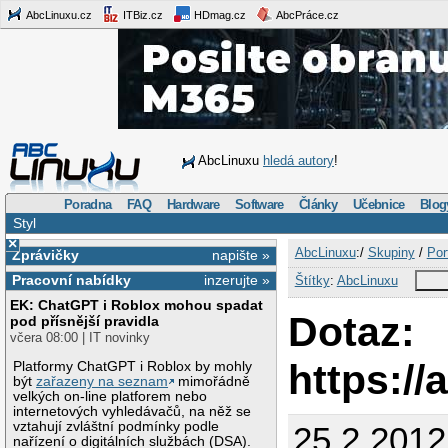
AbcLinuxu.cz
ITBiz.cz
HDmag.cz
AbcPráce.cz
AbcLinuxu
hledá autory
!
Poradna
FAQ
Hardware
Software
Články
Učebnice
Blog
Styl
×
AbcLinuxu
:/
Skupiny
/
Por
Zprávičky
napište »
Pracovní nabídky
inzerujte »
Štítky
:
AbcLinuxu
EK: ChatGPT i Roblox mohou spadat
Dotaz:
pod přísnější pravidla
včera 08:00 | IT novinky
https://
Platformy ChatGPT i Roblox by mohly
být
zařazeny na seznam
mimořádně
velkých on-line platforem nebo
internetových vyhledávačů, na něž se
vztahují zvláštní podmínky podle
25.2.2012
nařízení o digitálních službách (DSA).