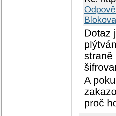
Odpově
Blokova
Dotaz 
plýtvá
straně 
šifrov
A poku
zakazo
proč h