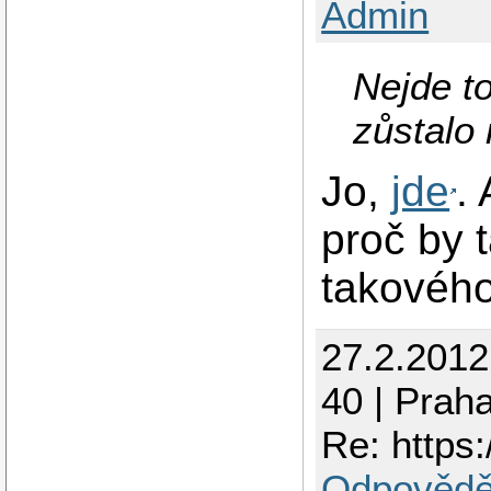
Admin
Nejde to
zůstalo 
Jo,
jde
.
proč by 
takového
27.2.201
40 | Prah
Re: https:
Odpovědě