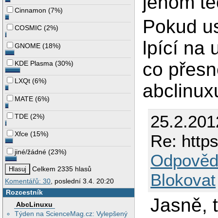
jenom te
Cinnamon
(
7%
)
Pokud us
COSMIC
(
2%
)
lpící na 
GNOME
(
18%
)
co přesn
KDE Plasma
(
30%
)
LXQt
(
6%
)
abclinux
MATE
(
6%
)
25.2.201
TDE
(
2%
)
Xfce
(
15%
)
Re: https
jiné/žádné
(
23%
)
Odpověd
Celkem 2335 hlasů
Blokovat
Komentářů: 30
, poslední 3.4. 20:20
Rozcestník
Jasně, 
AbcLinuxu
Týden na ScienceMag.cz: Vylepšený