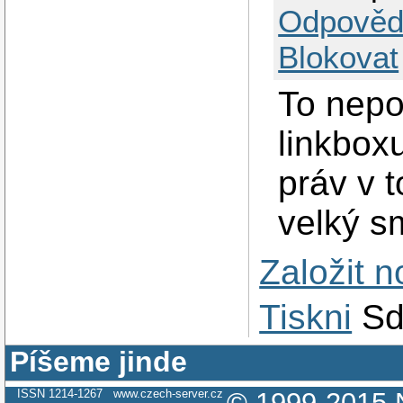
Odpověd
Blokovat
To nep
linkboxu
práv v 
velký s
Založit 
Tiskni
Sd
Píšeme jinde
ISSN 1214-1267
www.czech-server.cz
© 1999-2015