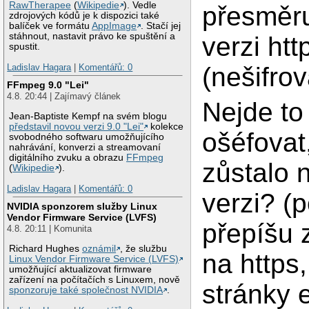
RawTherapee
(
Wikipedie
). Vedle
přesměru
zdrojových kódů je k dispozici také
balíček ve formátu
AppImage
. Stačí jej
stáhnout, nastavit právo ke spuštění a
verzi htt
spustit.
Ladislav Hagara
|
Komentářů: 0
(nešifro
FFmpeg 9.0 "Lei"
4.8. 20:44 | Zajímavý článek
Nejde to
Jean-Baptiste Kempf na svém blogu
představil novou verzi 9.0 "Lei"
kolekce
ošéfovat
svobodného softwaru umožňujícího
nahrávání, konverzi a streamovaní
digitálního zvuku a obrazu
FFmpeg
zůstalo 
(
Wikipedie
).
Ladislav Hagara
|
Komentářů: 0
verzi? (
NVIDIA sponzorem služby Linux
Vendor Firmware Service (LVFS)
přepíšu 
4.8. 20:11 | Komunita
Richard Hughes
oznámil
, že službu
na https,
Linux Vendor Firmware Service (LVFS)
umožňující aktualizovat firmware
zařízení na počítačích s Linuxem, nově
stránky e
sponzoruje také společnost NVIDIA
.