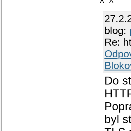
^_^
27.2.
blog:
Re: ht
Odpo
Bloko
Do st
HTT
Popra
byl s