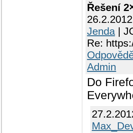
Řešení 2
26.2.201
Jenda
| J
Re: https:
Odpovědě
Admin
Do Firef
Everywh
27.2.201
Max_Dev