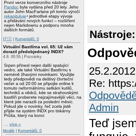
První verze konverzního nástroje
Pandoc
byla vydána před 20 lety. Jeho
autor John MacFarlane při tomto výročí
rekapituluje
jednotlivé etapy vývoje
a přidávání nových funkcí – rozšíření
nejen Markdownu a podporu mnoha
dalších formátů.
Nástroje:
|🇵🇸
|
Komentářů: 0
Virtuální Bastlírna vol. 65: Už vám
Odpově
dorazil předobjednaný INDX?
4.8. 00:55 | Pozvánky
Srpen přinesl nejen další spalující
25.2.2012
vedro, ale také Virtuální Bastlírnu s
neméně žhavými novinkami. Využijte
tedy předpovědi na deštivý čtvrteční
Re: https:
večer a od 20:00 se připojte online k
tomuto neformálnímu setkání kutilů,
Odpovědě
techniků a vědců, kde se strahovskými
bastlíři proberete nejzajímavější věci, na
které jste narazili za poslední měsíc.
Admin
Pokud jde o novinky, řeč zcela jistě
přijde na systém INDX pro tiskárny
Průša, který na konci
Teď jsem
…
více »
bkralik
|
Komentářů: 0