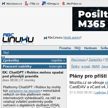
AbcLinuxu.cz
ITBiz.cz
HDmag.cz
AbcPráce.cz
AbcLinuxu
hledá autory
!
Poradna
FAQ
Hardware
Softw
Styl
×
AbcLinuxu
:/
Zprávičky
/
P
Zprávičky
napište »
Pracovní nabídky
inzerujte »
Štítky
:
e-mail
,
IMAP
,
Java
EK: ChatGPT i Roblox mohou spadat
Plány pro příšt
pod přísnější pravidla
dnes 08:00 | IT novinky
Mozilla.cz se věnuje
p
CardDAV a vCard v4, 
Platformy ChatGPT i Roblox by mohly
být
zařazeny na seznam
mimořádně
27.4.2020 08:00 |
Ladislav 
velkých on-line platforem nebo
internetových vyhledávačů, na něž se
vztahují zvláštní podmínky podle
nařízení o digitálních službách (DSA).