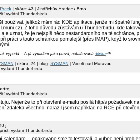
8
Prcek
| skóre: 43 | Jindřichův Hradec / Brno
íští vydání Thunderbirdu
ěl používat, jelikož mám rád KDE aplikace, jenže mi špatně fun
l.muni.cz). Z toho důvodu zůstávám u Thunderbirdu, kde takov
le uznat, že je nejspíš něco nestandardního na té schránce, pr
při práci s touto schránkou pomalejší (přes IMAP), když to srov
nými.
 jak vypadá... A já vypadám jako pravá, nefalšovaná
děvka
!!!
YSMAN
| skóre: 24 | blog:
SYSMAN
| Veselí nad Moravou
í vydání Thunderbirdu
ertre
íští vydání Thunderbirdu
stuju. Nejenže to při otevření e-mailu posílá http/s požadavek na
ení zdaleka všechno, narazil jsem například na RCE při otevření
40 j
příští vydání Thunderbirdu
i kalendare ... opakovane sme to testovali, a vubec neni proble