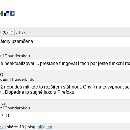
t
(0)
?
,
Tisk
trátory uzamčena
ání Thunderbirdu
 neaktualizovat ... prestane fungovat i tech par jeste funkcni ro
5G
vydání Thunderbirdu
yž nebudeš mít kde to rozšíření stáhnout. Chvíli na to vypnout se
í. Dopadne to stejně jako u Firefoxu.
icz
ání Thunderbirdu
e? :O
nk
| skóre: 10 | blog:
bl0gium