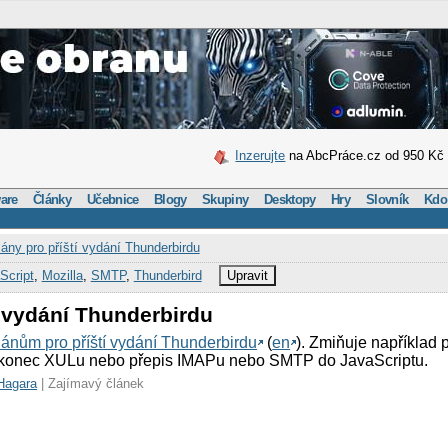
Inzerujte
na AbcPráce.cz od 950 Kč
are
Články
Učebnice
Blogy
Skupiny
Desktopy
Hry
Slovník
Kdo
lány pro příští vydání Thunderbirdu
Script
,
Mozilla
,
SMTP
,
Thunderbird
Upravit
í vydání Thunderbirdu
lánům pro příští vydání Thunderbirdu
(
en
). Zmiňuje například
konec XULu nebo přepis IMAPu nebo SMTP do JavaScriptu.
Hagara
| Zajímavý článek