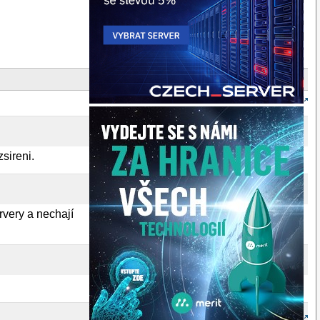
zsireni.
rvery a nechají