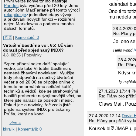
První verze konverzního nástroje
kalendari bud
Pandoc
byla vydána před 20 lety. Jeho
autor John MacFarlane při tomto výročí
Ono ti to to
rekapituluje
jednotlivé etapy vývoje
mu nedela pr
a přidávání nových funkcí – rozšíření
nejen Markdownu a podporu mnoha
dalších formátů.
28.4.2020 
Re: Plány p
|🇵🇸
|
Komentářů: 0
Jo, ono se
Virtuální Bastlírna vol. 65: Už vám
dorazil předobjednaný INDX?
Hello world
!
4.8. 00:55 | Pozvánky
28.4.202
Srpen přinesl nejen další spalující
Re: Plány
vedro, ale také Virtuální Bastlírnu s
Kdysi km
neméně žhavými novinkami. Využijte
tedy předpovědi na deštivý čtvrteční
Ty nejhlub
večer a od 20:00 se připojte online k
tomuto neformálnímu setkání kutilů,
27.4.2020 17:44 P
techniků a vědců, kde se strahovskými
Re: Plány pro příšt
bastlíři proberete nejzajímavější věci, na
které jste narazili za poslední měsíc.
Claws Mail. Pouz
Pokud jde o novinky, řeč zcela jistě
přijde na systém INDX pro tiskárny
Průša, který na konci
27.4.2020 12:14
David 
Re: Plány pro příští vyd
…
více »
Kousek blíž JMAPu, p
bkralik
|
Komentářů: 0