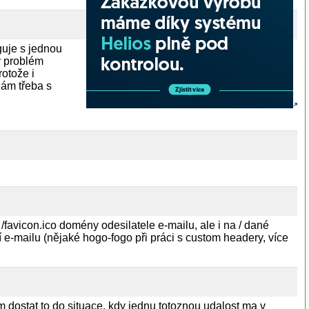
guje s jednou
ý problém
otože i
nám třeba s
 /favicon.ico domény odesilatele e-mailu, ale i na / dané
 e-mailu (nějaké hogo-fogo při práci s custom headery, více
m dostat to do situace, kdy jednu totoznou udalost ma v