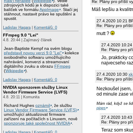
RawTherapee
(
Wikipedie
). Vedle
Re: Plány pro příští 
zdrojových kódů je k dispozici také
Máš lepšiu a kvalit
balíček ve formátu
AppImage
. Stačí jej
stáhnout, nastavit právo ke spuštění a
spustit.
27.4.2020 10:21 B
Re: Plány pro příšt
Ladislav Hagara
|
Komentářů: 0
mutt ?
FFmpeg 9.0 "Lei"
4.8. 20:44 | Zajímavý článek
27.4.2020 10:24
Jean-Baptiste Kempf na svém blogu
Re: Plány pro př
představil novou verzi 9.0 "Lei"
kolekce
Jo, prakticky c
svobodného softwaru umožňujícího
nahrávání, konverzi a streamovaní
najvecseho ra
digitálního zvuku a obrazu
FFmpeg
(
Wikipedie
).
27.4.2020 10:30
xk
Re: Plány pro příšt
Ladislav Hagara
|
Komentářů: 0
NVIDIA sponzorem služby Linux
Nezkoušel jsem,
Vendor Firmware Service (LVFS)
od minule zase víc
4.8. 20:11 | Komunita
Mám rád, když se lid
Richard Hughes
oznámil
, že službu
pipes
Linux Vendor Firmware Service (LVFS)
umožňující aktualizovat firmware
27.4.2020 10:4
zařízení na počítačích s Linuxem, nově
Re: Plány pro př
sponzoruje také společnost NVIDIA
.
Teraz som skusi
Ladislav Hagara
|
Komentářů: 0