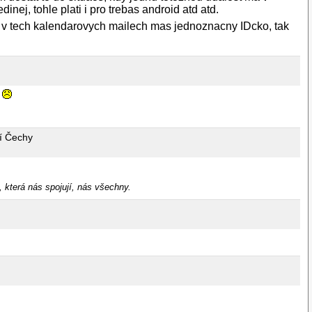
inej, tohle plati i pro trebas android atd atd.
toze v tech kalendarovych mailech mas jednoznacny IDcko, tak
.
í Čechy
, která nás spojují, nás všechny.