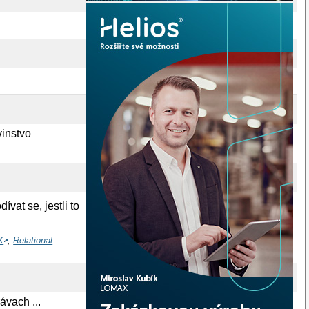
vinstvo
vat se, jestli to
K
,
Relational
ávach ...