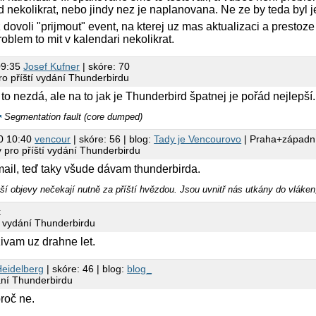
 nekolikrat, nebo jindy nez je naplanovana. Ne ze by teda byl jed
tiz dovoli "prijmout" event, na kterej uz mas aktualizaci a pres
oblem to mit v kalendari nekolikrat.
09:35
Josef Kufner
| skóre: 70
ro příští vydání Thunderbirdu
 to nezdá, ale na to jak je Thunderbird špatnej je pořád nejlepší
Segmentation fault (core dumped)
0 10:40
vencour
| skóre: 56 | blog:
Tady je Vencourovo
| Praha+západn
 pro příští vydání Thunderbirdu
ail, teď taky všude dávam thunderbirda.
ší objevy nečekají nutně za příští hvězdou. Jsou uvnitř nás utkány do vláken
k
í vydání Thunderbirdu
ivam uz drahne let.
Heidelberg
| skóre: 46 | blog:
blog_
ání Thunderbirdu
roč ne.