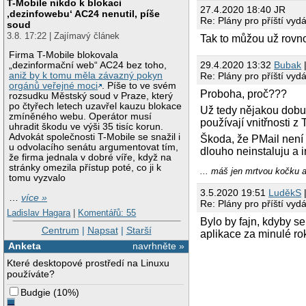
T-Mobile nikdo k blokaci
27.4.2020 18:40 JR
‚dezinfowebu‘ AC24 nenutil, píše
Re: Plány pro příští vyd
soud
3.8. 17:22 | Zajímavý článek
Tak to můžou už rovno
Firma T-Mobile blokovala
29.4.2020 13:32
Bubak
|
„dezinformační web“ AC24 bez toho,
Re: Plány pro příští vyd
aniž by k tomu měla závazný pokyn
orgánů veřejné moci
. Píše to ve svém
Proboha, proč???
rozsudku Městský soud v Praze, který
po čtyřech letech uzavřel kauzu blokace
Už tedy nějakou dobu 
zmíněného webu. Operátor musí
používají vnitřnosti z
uhradit škodu ve výši 35 tisíc korun.
Advokát společnosti T-Mobile se snažil i
Škoda, že PMail není 
u odvolacího senátu argumentovat tím,
dlouho neinstaluju a i
že firma jednala v dobré víře, když na
stránky omezila přístup poté, co ji k
... máš jen mrtvou kočku 
tomu vyzvalo
3.5.2020 19:51
LuděkS
|
…
více »
Re: Plány pro příští vyd
Ladislav Hagara
|
Komentářů: 55
Bylo by fajn, kdyby se
Centrum
|
Napsat
|
Starší
aplikace za minulé ro
Anketa
navrhněte »
Které desktopové prostředí na Linuxu
používáte?
Budgie
(
10%
)