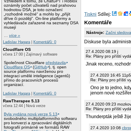
Vzhledem k tomu, že ChatGPT i Roblox
oznámily počet uživatelů nad prahovou
hodnotou DSA, je toto označení
Tiskni
Sdílej:
„rozhodně možné“ a mohlo by „přijít
dříve či později“. On-line platformy a
Komentáře
vyhledávače zařazené na seznamy DSA
musejí
Nástroje:
Začni sledova
…
více »
Diskuse byla adminis
Ladislav Hagara
|
Komentářů: 0
Cloudflare OS
27.4.2020 08:19 j
včera 17:00 | Zajímavý software
Re: Plány pro příští vyd
Společnost Cloudflare
představila
Jinak receno, rozhodne
Cloudflare OS
(
GitHub
), tj. open
source platformu navrženou pro
27.4.2020 16:45 11p
integraci umělé inteligence (agentů)
Re: Plány pro příští 
přímo do pracovních procesů
organizací.
Ono je to jedno, kd
jenom nové rozšířen
Ladislav Hagara
|
Komentářů: 0
RawTherapee 5.13
27.4.2020 09:23 mozkov
včera 12:44 | Nová verze
Re: Plány pro příští vyd
Byla vydána nová verze 5.13
Thunderpták ještě žij
svobodného multiplatformního softwaru
pro konverzi a zpracování digitálních
fotografií primárně ve formátů RAW
27.4.2020 10:08
cbrp