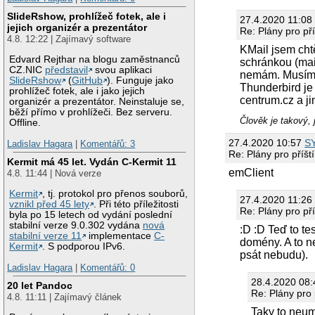
SlideRshow, prohlížeč fotek, ale i
27.4.2020 11:0
jejich organizér a prezentátor
Re: Plány pro př
4.8. 12:22 | Zajímavý software
KMail jsem cht
Edvard Rejthar na blogu zaměstnanců
schránkou (mai
CZ.NIC
představil
svou aplikaci
nemám. Musím a
SlideRshow
(
GitHub
). Funguje jako
Thunderbird je 
prohlížeč fotek, ale i jako jejich
centrum.cz a ji
organizér a prezentátor. Neinstaluje se,
běží přímo v prohlížeči. Bez serveru.
Člověk je takový,
Offline.
27.4.2020 10:57
S
Ladislav Hagara
|
Komentářů: 3
Re: Plány pro příšt
Kermit má 45 let. Vydán C-Kermit 11
emClient
4.8. 11:44 | Nová verze
Kermit
, tj. protokol pro přenos souborů,
27.4.2020 11:26 
vznikl před 45 lety
. Při této příležitosti
Re: Plány pro př
byla po 15 letech od vydání poslední
stabilní verze 9.0.302 vydána
nová
:D :D Teď to te
stabilní verze 11
implementace
C-
domény. A to n
Kermit
. S podporou IPv6.
psát nebudu).
Ladislav Hagara
|
Komentářů: 0
28.4.2020 08:
20 let Pandoc
Re: Plány pro 
4.8. 11:11 | Zajímavý článek
Taky to neum