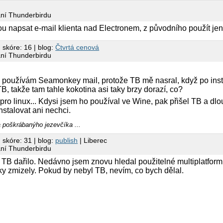
ání Thunderbirdu
u napsat e-mail klienta nad Electronem, z původního použít jen
 skóre: 16 | blog:
Čtvrtá cenová
ání Thunderbirdu
používám Seamonkey mail, protože TB mě nasral, když po instala
 TB, takže tam tahle kokotina asi taky brzy dorazí, co?
pro linux... Kdysi jsem ho používal ve Wine, pak přišel TB a dlo
nstalovat ani nechci.
a poškrábanýho jezevčíka ...
 skóre: 31 | blog:
publish
| Liberec
ání Thunderbirdu
 TB dařilo. Nedávno jsem znovu hledal použitelné multiplatformn
ky zmizely. Pokud by nebyl TB, nevím, co bych dělal.