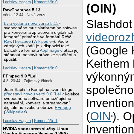
Ladislav Hagara
|
Komentářů: 0
(OIN)
RawTherapee 5.13
včera 12:44 | Nová verze
Slashdot 
Byla vydána nová verze 5.13
svobodného multiplatformního softwaru
pro konverzi a zpracování digitálních
videoroz
fotografií primárně ve formátů RAW
RawTherapee
(
Wikipedie
). Vedle
zdrojových kódů je k dispozici také
(Google 
balíček ve formátu
AppImage
. Stačí jej
stáhnout, nastavit právo ke spuštění a
spustit.
Keithem 
Ladislav Hagara
|
Komentářů: 0
výkonným
FFmpeg 9.0 "Lei"
4.8. 20:44 | Zajímavý článek
společno
Jean-Baptiste Kempf na svém blogu
představil novou verzi 9.0 "Lei"
kolekce
svobodného softwaru umožňujícího
Inventio
nahrávání, konverzi a streamovaní
digitálního zvuku a obrazu
FFmpeg
(
Wikipedie
).
(
OIN
). 
Ladislav Hagara
|
Komentářů: 1
Inventio
NVIDIA sponzorem služby Linux
Vendor Firmware Service (LVFS)