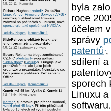
byla zal
4.8. 20:11 | Komunita
Richard Hughes
oznámil
, že službu
Linux Vendor Firmware Service (LVFS)
roce 200
umožňující aktualizovat firmware
zařízení na počítačích s Linuxem, nově
účelem v
sponzoruje také společnost NVIDIA
.
Ladislav Hagara
|
Komentářů: 1
správy
po
SlideRshow, prohlížeč fotek, ale i
jejich organizér a prezentátor
patentů
,
4.8. 12:22 | Zajímavý software
Edvard Rejthar na blogu zaměstnanců
sdílení a
CZ.NIC
představil
svou aplikaci
SlideRshow
(
GitHub
). Funguje jako
prohlížeč fotek, ale i jako jejich
patentov
organizér a prezentátor. Neinstaluje se,
běží přímo v prohlížeči. Bez serveru.
Offline.
sporech 
Ladislav Hagara
|
Komentářů: 3
Kermit má 45 let. Vydán C-Kermit 11
Linuxu a
4.8. 11:44 | Nová verze
softwaru
Kermit
, tj. protokol pro přenos souborů,
vznikl před 45 lety
. Při této příležitosti
byla po 15 letech od vydání poslední