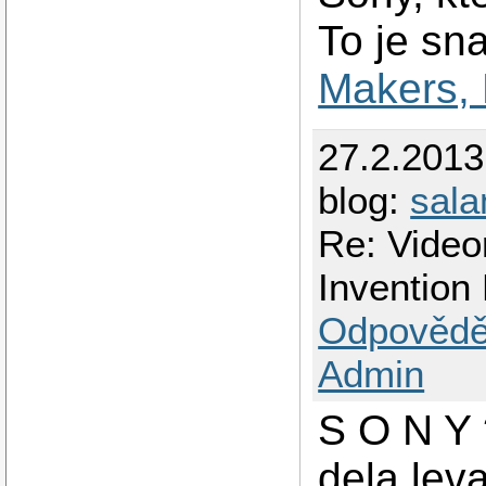
To je sn
Makers, 
27.2.2013
blog:
sal
Re: Video
Invention
Odpovědě
Admin
S O N Y 
dela leva