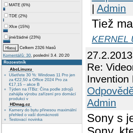
MATE
(
6%
)
|
Admin
TDE
(
2%
)
Tiež ma 
Xfce
(
15%
)
KERNEL 
jiné/žádné
(
23%
)
Celkem 2326 hlasů
27.2.201
Komentářů: 30
, poslední 3.4. 20:20
Rozcestník
Re: Video
AbcLinuxu
Ušetřete 30 %: Windows 11 Pro jen
Invention
za €22,50 a Office 2024 Pro za
€17,15 – akce B
Odpovědě
Týden na ITBiz: Čína podle zdrojů
zahájila výrobu zařízení pro domácí
produkci v
Admin
HDmag.cz
Kamery do bytu přinesou maximální
Sony s j
přehled o vaší domácnosti
Testovací novinka
Sony, kt