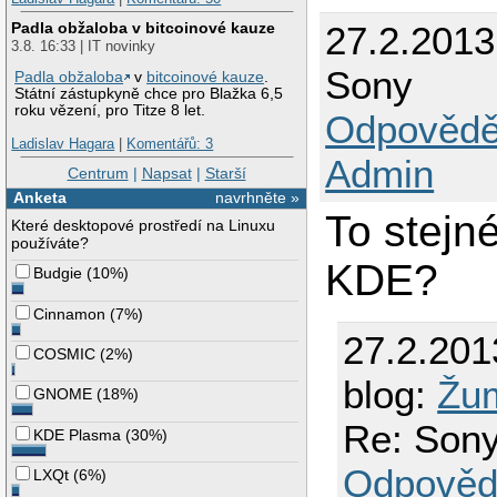
Padla obžaloba v bitcoinové kauze
27.2.2013
3.8. 16:33 | IT novinky
Sony
Padla obžaloba
v
bitcoinové kauze
.
Státní zástupkyně chce pro Blažka 6,5
roku vězení, pro Titze 8 let.
Odpovědě
Ladislav Hagara
|
Komentářů: 3
Admin
Centrum
|
Napsat
|
Starší
Anketa
navrhněte »
To stejn
Které desktopové prostředí na Linuxu
používáte?
KDE?
Budgie
(
10%
)
Cinnamon
(
7%
)
27.2.201
COSMIC
(
2%
)
blog:
Žu
GNOME
(
18%
)
Re: Son
KDE Plasma
(
30%
)
Odpověd
LXQt
(
6%
)