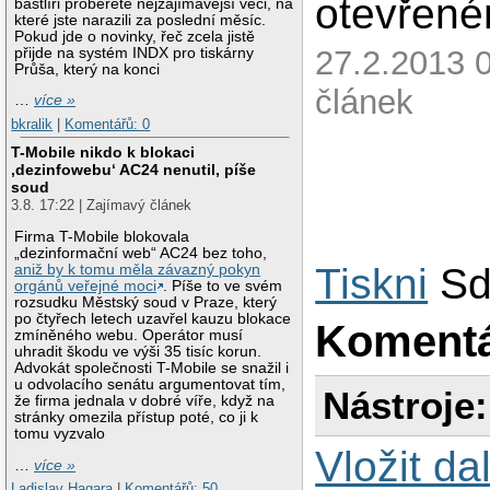
otevřené
bastlíři proberete nejzajímavější věci, na
které jste narazili za poslední měsíc.
Pokud jde o novinky, řeč zcela jistě
27.2.2013 
přijde na systém INDX pro tiskárny
Průša, který na konci
článek
…
více »
bkralik
|
Komentářů: 0
T-Mobile nikdo k blokaci
‚dezinfowebu‘ AC24 nenutil, píše
soud
3.8. 17:22 | Zajímavý článek
Firma T-Mobile blokovala
„dezinformační web“ AC24 bez toho,
Tiskni
Sd
aniž by k tomu měla závazný pokyn
orgánů veřejné moci
. Píše to ve svém
rozsudku Městský soud v Praze, který
po čtyřech letech uzavřel kauzu blokace
Koment
zmíněného webu. Operátor musí
uhradit škodu ve výši 35 tisíc korun.
Advokát společnosti T-Mobile se snažil i
u odvolacího senátu argumentovat tím,
Nástroje:
že firma jednala v dobré víře, když na
stránky omezila přístup poté, co ji k
tomu vyzvalo
Vložit da
…
více »
Ladislav Hagara
|
Komentářů: 50