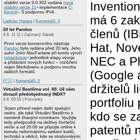
Inventio
stabilní verze 9.0.302 vydána
nová
stabilní verze 11
implementace
C-
Kermit
. S podporou IPv6.
má 6 zak
Ladislav Hagara
|
Komentářů: 0
20 let Pandoc
členů (I
4.8. 11:11 | Zajímavý článek
Hat, Nove
První verze konverzního nástroje
Pandoc
byla vydána před 20 lety. Jeho
autor John MacFarlane při tomto výročí
NEC a Phi
rekapituluje
jednotlivé etapy vývoje
a přidávání nových funkcí – rozšíření
nejen Markdownu a podporu mnoha
(Google 
dalších formátů.
|🇵🇸
|
Komentářů: 0
držitelů 
Virtuální Bastlírna vol. 65: Už vám
dorazil předobjednaný INDX?
portfoliu
4.8. 00:55 | Pozvánky
Srpen přinesl nejen další spalující
kdo se za
vedro, ale také Virtuální Bastlírnu s
neméně žhavými novinkami. Využijte
tedy předpovědi na deštivý čtvrteční
patentů n
večer a od 20:00 se připojte online k
tomuto neformálnímu setkání kutilů,
techniků a vědců, kde se strahovskými