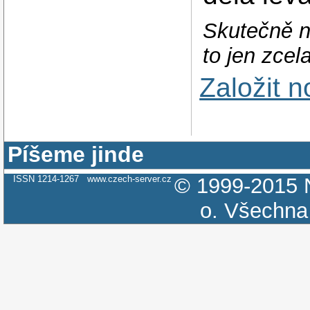
Skutečně n
to jen zcel
Založit 
Píšeme jinde
ISSN 1214-1267
www.czech-server.cz
© 1999-2015
o.
Všechna 