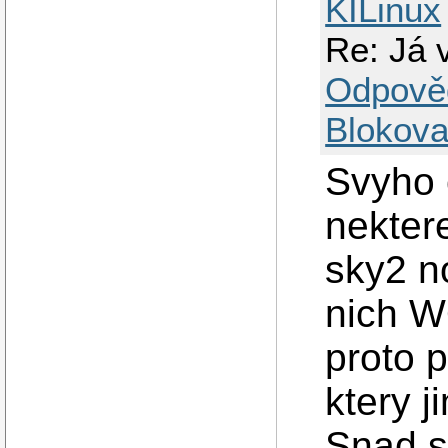
KILinux
Re: Já v
Odpově
Blokova
Svyho 
nekter
sky2 n
nich W
proto 
ktery 
Snad se