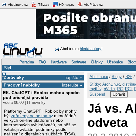
AbcLinuxu.cz
ITBiz.cz
HDmag.cz
AbcPráce.cz
AbcLinuxu
hledá autory
!
Poradna
FAQ
Hardware
Software
Články
Učebnice
Blog
Styl
×
AbcLinuxu
:/
Blogy
/
B26
/
Zprávičky
napište »
Štítky
:
ArchLinux
,
distribu
Pracovní nabídky
inzerujte »
mythtv
,
nVidia
,
PC
,
PCI
,
EK: ChatGPT i Roblox mohou spadat
Suspend
Upravit
pod přísnější pravidla
včera 08:00 | IT novinky
Já vs. A
Platformy ChatGPT i Roblox by mohly
být
zařazeny na seznam
mimořádně
odveta
velkých on-line platforem nebo
internetových vyhledávačů, na něž se
vztahují zvláštní podmínky podle
nařízení o digitálních službách (DSA).