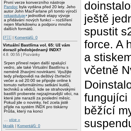
doinstalo
První verze konverzního nástroje
Pandoc
byla vydána před 20 lety. Jeho
autor John MacFarlane při tomto výročí
ještě jed
rekapituluje
jednotlivé etapy vývoje
a přidávání nových funkcí – rozšíření
nejen Markdownu a podporu mnoha
spustit s
dalších formátů.
|🇵🇸
|
Komentářů: 0
force. A 
Virtuální Bastlírna vol. 65: Už vám
dorazil předobjednaný INDX?
a stiske
4.8. 00:55 | Pozvánky
Srpen přinesl nejen další spalující
včetně Nv
vedro, ale také Virtuální Bastlírnu s
neméně žhavými novinkami. Využijte
tedy předpovědi na deštivý čtvrteční
večer a od 20:00 se připojte online k
Doinstal
tomuto neformálnímu setkání kutilů,
techniků a vědců, kde se strahovskými
fungujíci
bastlíři proberete nejzajímavější věci, na
které jste narazili za poslední měsíc.
Pokud jde o novinky, řeč zcela jistě
běžící my
přijde na systém INDX pro tiskárny
Průša, který na konci
suspendu
…
více »
bkralik
|
Komentářů: 0