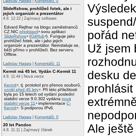
Ladislav Hagara
|
Komentářů: 0
Výsledek
SlideRshow, prohlížeč fotek, ale i
jejich organizér a prezentátor
suspend
4.8. 12:22 | Zajímavý software
Edvard Rejthar na blogu zaměstnanců
pořád ne
CZ.NIC
představil
svou aplikaci
SlideRshow
(
GitHub
). Funguje jako
prohlížeč fotek, ale i jako jejich
Už jsem 
organizér a prezentátor. Neinstaluje se,
běží přímo v prohlížeči. Bez serveru.
Offline.
rozhodnu
Ladislav Hagara
|
Komentářů: 11
desku def
Kermit má 45 let. Vydán C-Kermit 11
4.8. 11:44 | Nová verze
prohlásit
Kermit
, tj. protokol pro přenos souborů,
vznikl před 45 lety
. Při této příležitosti
byla po 15 letech od vydání poslední
extrémn
stabilní verze 9.0.302 vydána
nová
stabilní verze 11
implementace
C-
Kermit
. S podporou IPv6.
nepodpo
Ladislav Hagara
|
Komentářů: 0
Ale ještě
20 let Pandoc
4.8. 11:11 | Zajímavý článek