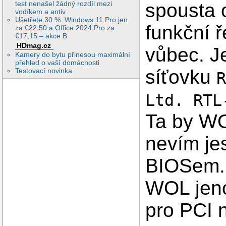
test nenašel žádný rozdíl mezi
spousta 
vodíkem a antiv
Ušetřete 30 %: Windows 11 Pro jen
funkční 
za €22,50 a Office 2024 Pro za
€17,15 – akce B
HDmag.cz
vůbec. J
Kamery do bytu přinesou maximální
přehled o vaší domácnosti
síťovku
Testovací novinka
Ltd. RTL
Ta by WO
nevím je
BIOSem. 
WOL jeno
pro PCI n