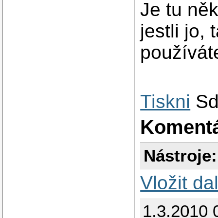
Je tu ně
jestli jo,
používát
Tiskni
Sd
Koment
Nástroje:
Vložit da
1.3.2010 