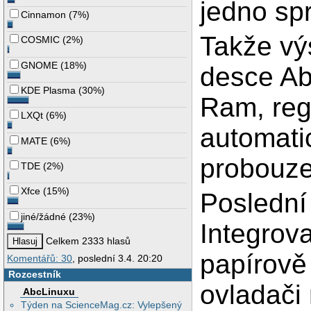
jedno sp
Cinnamon
(
7%
)
Takže vý
COSMIC
(
2%
)
GNOME
(
18%
)
desce Ab
KDE Plasma
(
30%
)
Ram, reg
LXQt
(
6%
)
automati
MATE
(
6%
)
probouze
TDE
(
2%
)
Xfce
(
15%
)
Poslední
jiné/žádné
(
23%
)
Integrova
Celkem 2333 hlasů
papírově 
Komentářů: 30
, poslední 3.4. 20:20
Rozcestník
ovladači
AbcLinuxu
Týden na ScienceMag.cz: Vylepšený