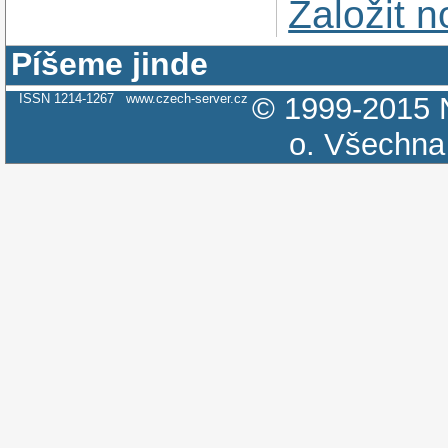
Založit 
Píšeme jinde
ISSN 1214-1267
www.czech-server.cz
© 1999-2015
o.
Všechna 