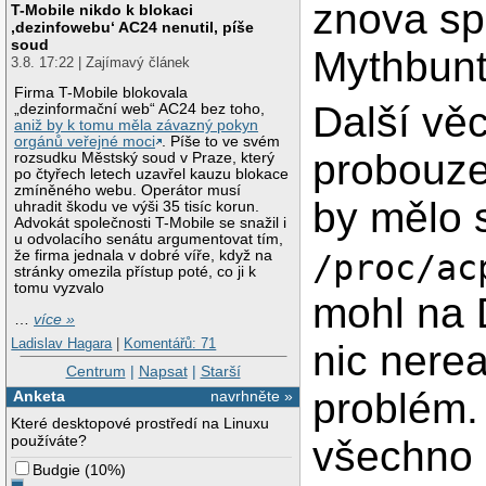
znova spu
T-Mobile nikdo k blokaci
‚dezinfowebu‘ AC24 nenutil, píše
soud
Mythbunt
3.8. 17:22 | Zajímavý článek
Firma T-Mobile blokovala
Další vě
„dezinformační web“ AC24 bez toho,
aniž by k tomu měla závazný pokyn
orgánů veřejné moci
. Píše to ve svém
probouze
rozsudku Městský soud v Praze, který
po čtyřech letech uzavřel kauzu blokace
zmíněného webu. Operátor musí
by mělo 
uhradit škodu ve výši 35 tisíc korun.
Advokát společnosti T-Mobile se snažil i
u odvolacího senátu argumentovat tím,
že firma jednala v dobré víře, když na
/proc/ac
stránky omezila přístup poté, co ji k
tomu vyzvalo
mohl na 
…
více »
Ladislav Hagara
|
Komentářů: 71
nic nerea
Centrum
|
Napsat
|
Starší
problém.
Anketa
navrhněte »
Které desktopové prostředí na Linuxu
používáte?
všechno 
Budgie
(
10%
)