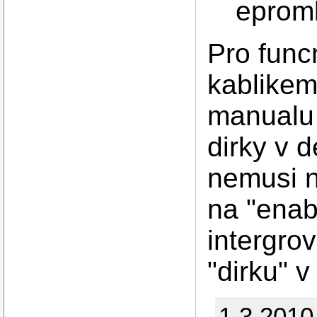
epromk
Pro func
kablikem 
manualu 
dirky v 
nemusi n
na "enab
intergrov
"dirku" v
1.3.2010