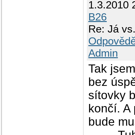
1.3.2010 
        Transc
        Auto-n
        Suppor
B26
        Wake-on
        Curren
Re: Já vs.
Odpovědě
Admin
Tak jsem
bez úspě
sítovky 
končí. A
bude mu
........ 