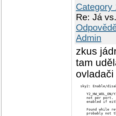
Category
Re: Já vs.
Odpovědě
Admin
zkus jád
tam uděl
ovladači
 sky2: Enable/disa
    Y2_HW_WOL_ON/Y
    not per port. 
    enabled if eit
    Found while re