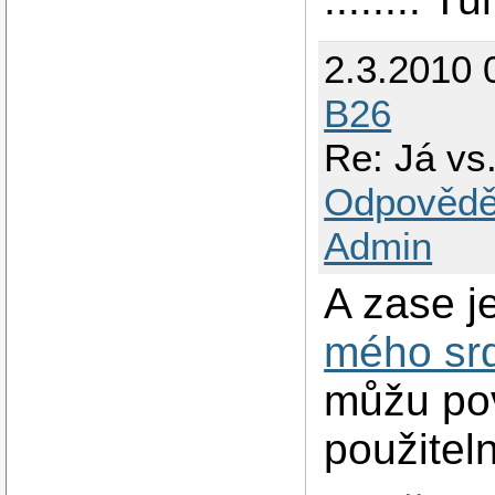
2.3.2010 
B26
Re: Já vs.
Odpovědě
Admin
A zase j
mého sr
můžu po
použitel