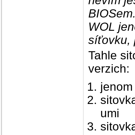
nevím je
BIOSem.
WOL jen
síťovku, 
Tahle sit
verzich:
jenom
sitov
umi
sitovk