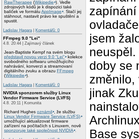
RawTherapee
(
Wikipedie
). Vedle
zapínání
zdrojových kódů je k dispozici také
balíček ve formátu
AppImage
. Stačí jej
stáhnout, nastavit právo ke spuštění a
ovladače
spustit.
Ladislav Hagara
|
Komentářů: 0
jsem žal
FFmpeg 9.0 "Lei"
4.8. 20:44 | Zajímavý článek
neuspěl.
Jean-Baptiste Kempf na svém blogu
představil novou verzi 9.0 "Lei"
kolekce
doby se
svobodného softwaru umožňujícího
nahrávání, konverzi a streamovaní
digitálního zvuku a obrazu
FFmpeg
změnilo,
(
Wikipedie
).
Ladislav Hagara
|
Komentářů: 0
jinak Zku
NVIDIA sponzorem služby Linux
Vendor Firmware Service (LVFS)
nainstalo
4.8. 20:11 | Komunita
Richard Hughes
oznámil
, že službu
Archlinu
Linux Vendor Firmware Service (LVFS)
umožňující aktualizovat firmware
zařízení na počítačích s Linuxem, nově
Base sys
sponzoruje také společnost NVIDIA
.