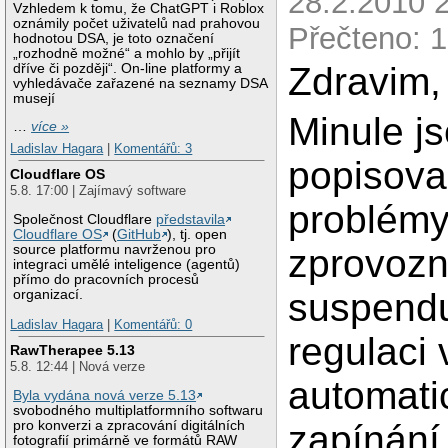
28.2.2010 2
Vzhledem k tomu, že ChatGPT i Roblox
oznámily počet uživatelů nad prahovou
Přečteno: 
hodnotou DSA, je toto označení
„rozhodně možné“ a mohlo by „přijít
Zdravim,
dříve či později“. On-line platformy a
vyhledávače zařazené na seznamy DSA
musejí
Minule j
…
více »
Ladislav Hagara
|
Komentářů: 3
popisova
Cloudflare OS
5.8. 17:00 | Zajímavý software
problémy
Společnost Cloudflare
představila
Cloudflare OS
(
GitHub
), tj. open
zprovoz
source platformu navrženou pro
integraci umělé inteligence (agentů)
přímo do pracovních procesů
suspend
organizací.
Ladislav Hagara
|
Komentářů: 0
regulaci 
RawTherapee 5.13
5.8. 12:44 | Nová verze
automati
Byla vydána nová verze 5.13
svobodného multiplatformního softwaru
zapínání
pro konverzi a zpracování digitálních
fotografií primárně ve formátů RAW