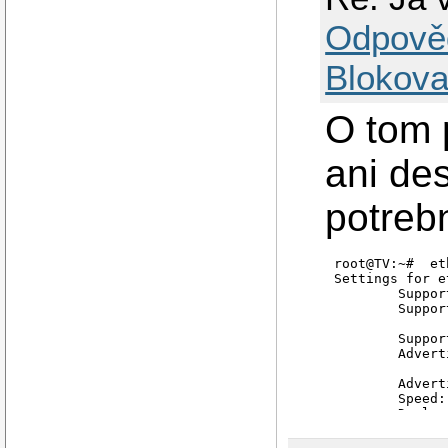
Odpově
Blokova
O tom 
ani de
potreb
root@TV:~#  et
Settings for et
        Suppor
        Suppor
              
        Suppor
        Advert
              
        Advert
        Speed:
        Duplex
        Port: M
        PHYAD: 