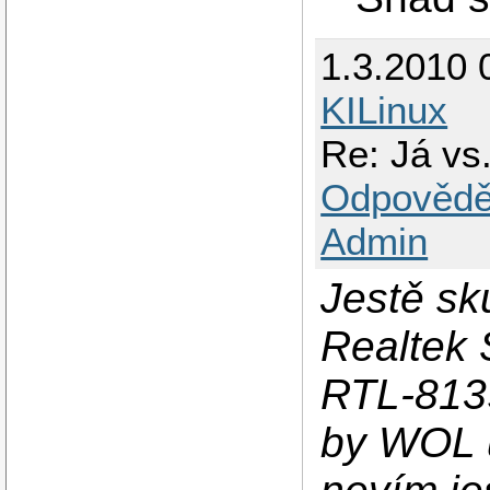
1.3.2010 
KILinux
Re: Já vs.
Odpovědě
Admin
Jestě sk
Realtek 
RTL-813
by WOL 