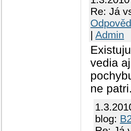
Re: Já vs
Odpověd
|
Admin
Existuj
vedia aj
pochybu
ne patri
1.3.201
blog:
B
Re: Já v