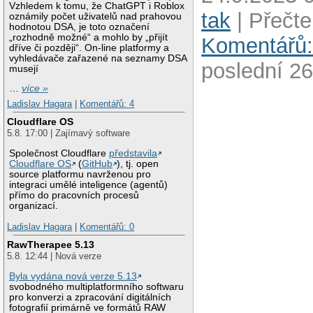
Vzhledem k tomu, že ChatGPT i Roblox
tak
| Přečte
oznámily počet uživatelů nad prahovou
hodnotou DSA, je toto označení
„rozhodně možné“ a mohlo by „přijít
Komentářů:
dříve či později“. On-line platformy a
vyhledávače zařazené na seznamy DSA
poslední 26
musejí
…
více »
Ladislav Hagara
|
Komentářů: 4
Cloudflare OS
5.8. 17:00 | Zajímavý software
Společnost Cloudflare
představila
Cloudflare OS
(
GitHub
), tj. open
source platformu navrženou pro
integraci umělé inteligence (agentů)
přímo do pracovních procesů
organizací.
Ladislav Hagara
|
Komentářů: 0
RawTherapee 5.13
5.8. 12:44 | Nová verze
Byla vydána nová verze 5.13
svobodného multiplatformního softwaru
pro konverzi a zpracování digitálních
fotografií primárně ve formátů RAW