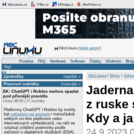
AbcLinuxu.cz
ITBiz.cz
HDmag.cz
AbcPráce.cz
AbcLinuxu
hledá autory
!
Poradna
FAQ
Hardware
Software
Články
Učebnice
Blog
Styl
×
AbcLinuxu
:/
Blogy
/
Jirkov
Zprávičky
napište »
Pracovní nabídky
inzerujte »
Jaderna
EK: ChatGPT i Roblox mohou spadat
pod přísnější pravidla
z ruske
včera 08:00 | IT novinky
Platformy ChatGPT i Roblox by mohly
Kdy a j
být
zařazeny na seznam
mimořádně
velkých on-line platforem nebo
internetových vyhledávačů, na něž se
vztahují zvláštní podmínky podle
24.9.2023 
nařízení o digitálních službách (DSA).