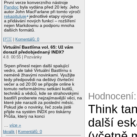
První verze konverzního nástroje
Pandoc
byla vydána před 20 lety. Jeho
autor John MacFarlane při tomto výročí
rekapituluje
jednotlivé etapy vývoje
a přidávání nových funkcí – rozšíření
nejen Markdownu a podporu mnoha
dalších formátů.
|🇵🇸
|
Komentářů: 0
Virtuální Bastlírna vol. 65: Už vám
dorazil předobjednaný INDX?
4.8. 00:55 | Pozvánky
Srpen přinesl nejen další spalující
vedro, ale také Virtuální Bastlírnu s
neméně žhavými novinkami. Využijte
tedy předpovědi na deštivý čtvrteční
večer a od 20:00 se připojte online k
tomuto neformálnímu setkání kutilů,
Hodnocení:
techniků a vědců, kde se strahovskými
bastlíři proberete nejzajímavější věci, na
které jste narazili za poslední měsíc.
Think t
Pokud jde o novinky, řeč zcela jistě
přijde na systém INDX pro tiskárny
Průša, který na konci
další es
…
více »
bkralik
|
Komentářů: 0
(včetně 