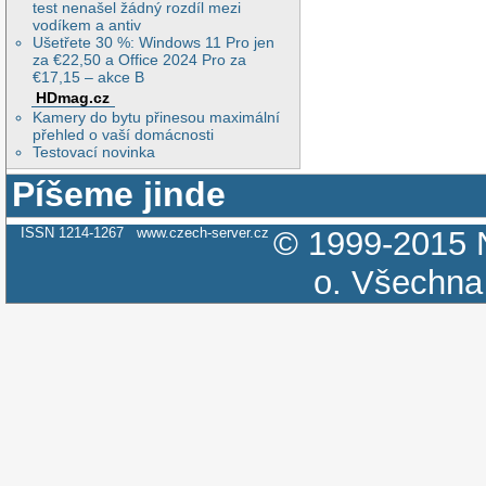
test nenašel žádný rozdíl mezi
vodíkem a antiv
Ušetřete 30 %: Windows 11 Pro jen
za €22,50 a Office 2024 Pro za
€17,15 – akce B
HDmag.cz
Kamery do bytu přinesou maximální
přehled o vaší domácnosti
Testovací novinka
Píšeme jinde
ISSN 1214-1267
www.czech-server.cz
© 1999-2015
o.
Všechna 