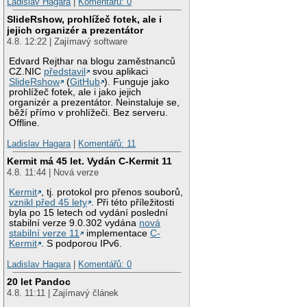
Ladislav Hagara
|
Komentářů: 0
SlideRshow, prohlížeč fotek, ale i
jejich organizér a prezentátor
4.8. 12:22 | Zajímavý software
Edvard Rejthar na blogu zaměstnanců
CZ.NIC
představil
svou aplikaci
SlideRshow
(
GitHub
). Funguje jako
prohlížeč fotek, ale i jako jejich
organizér a prezentátor. Neinstaluje se,
běží přímo v prohlížeči. Bez serveru.
Offline.
Ladislav Hagara
|
Komentářů: 11
Kermit má 45 let. Vydán C-Kermit 11
4.8. 11:44 | Nová verze
Kermit
, tj. protokol pro přenos souborů,
vznikl před 45 lety
. Při této příležitosti
byla po 15 letech od vydání poslední
stabilní verze 9.0.302 vydána
nová
stabilní verze 11
implementace
C-
Kermit
. S podporou IPv6.
Ladislav Hagara
|
Komentářů: 0
20 let Pandoc
4.8. 11:11 | Zajímavý článek