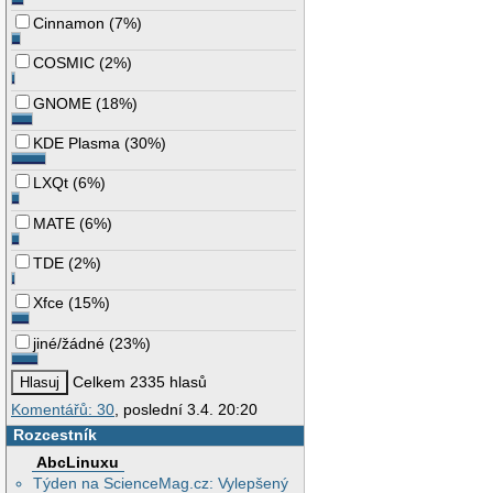
Cinnamon
(
7%
)
COSMIC
(
2%
)
GNOME
(
18%
)
KDE Plasma
(
30%
)
LXQt
(
6%
)
MATE
(
6%
)
TDE
(
2%
)
Xfce
(
15%
)
jiné/žádné
(
23%
)
Celkem 2335 hlasů
Komentářů: 30
, poslední 3.4. 20:20
Rozcestník
AbcLinuxu
Týden na ScienceMag.cz: Vylepšený