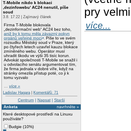
T-Mobile nikdo k blokaci
‚dezinfowebu‘ AC24 nenutil, píše
pry velmi
soud
3.8. 17:22 | Zajímavý článek
více...
Firma T-Mobile blokovala
„dezinformační web“ AC24 bez toho,
aniž by k tomu měla závazný pokyn
orgánů veřejné moci
. Píše to ve svém
rozsudku Městský soud v Praze, který
po čtyřech letech uzavřel kauzu blokace
zmíněného webu. Operátor musí
uhradit škodu ve výši 35 tisíc korun.
Advokát společnosti T-Mobile se snažil i
u odvolacího senátu argumentovat tím,
že firma jednala v dobré víře, když na
stránky omezila přístup poté, co ji k
tomu vyzvalo
…
více »
Ladislav Hagara
|
Komentářů: 71
Centrum
|
Napsat
|
Starší
Anketa
navrhněte »
Které desktopové prostředí na Linuxu
používáte?
Budgie
(
10%
)