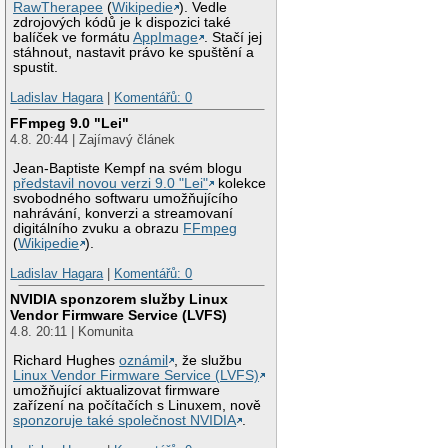
RawTherapee
(
Wikipedie
). Vedle
zdrojových kódů je k dispozici také
balíček ve formátu
AppImage
. Stačí jej
stáhnout, nastavit právo ke spuštění a
spustit.
Ladislav Hagara
|
Komentářů: 0
FFmpeg 9.0 "Lei"
4.8. 20:44 | Zajímavý článek
Jean-Baptiste Kempf na svém blogu
představil novou verzi 9.0 "Lei"
kolekce
svobodného softwaru umožňujícího
nahrávání, konverzi a streamovaní
digitálního zvuku a obrazu
FFmpeg
(
Wikipedie
).
Ladislav Hagara
|
Komentářů: 0
NVIDIA sponzorem služby Linux
Vendor Firmware Service (LVFS)
4.8. 20:11 | Komunita
Richard Hughes
oznámil
, že službu
Linux Vendor Firmware Service (LVFS)
umožňující aktualizovat firmware
zařízení na počítačích s Linuxem, nově
sponzoruje také společnost NVIDIA
.