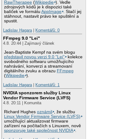
RawTherapee
(
Wikipedie
). Vedle
zdrojových kódů je k dispozici také
balíček ve formátu
AppImage
. Stačí jej
stáhnout, nastavit právo ke spuštění a
spustit.
Ladislav Hagara
|
Komentářů: 0
FFmpeg 9.0 "Lei"
4.8. 20:44 | Zajímavý článek
Jean-Baptiste Kempf na svém blogu
představil novou verzi 9.0 "Lei"
kolekce
svobodného softwaru umožňujícího
nahrávání, konverzi a streamovaní
digitálního zvuku a obrazu
FFmpeg
(
Wikipedie
).
Ladislav Hagara
|
Komentářů: 1
NVIDIA sponzorem služby Linux
Vendor Firmware Service (LVFS)
4.8. 20:11 | Komunita
Richard Hughes
oznámil
, že službu
Linux Vendor Firmware Service (LVFS)
umožňující aktualizovat firmware
zařízení na počítačích s Linuxem, nově
sponzoruje také společnost NVIDIA
.