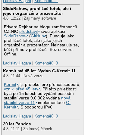
Ladislav Hagara
|
Komentářů: 1
SlideRshow, prohlížeč fotek, ale i
jejich organizér a prezentátor
4.8. 12:22 | Zajímavý software
Edvard Rejthar na blogu zaměstnanců
CZ.NIC
představil
svou aplikaci
SlideRshow
(
GitHub
). Funguje jako
prohlížeč fotek, ale i jako jejich
organizér a prezentátor. Neinstaluje se,
běží přímo v prohlížeči. Bez serveru.
Offline.
Ladislav Hagara
|
Komentářů: 3
Kermit má 45 let. Vydán C-Kermit 11
4.8. 11:44 | Nová verze
Kermit
, tj. protokol pro přenos souborů,
vznikl před 45 lety
. Při této příležitosti
byla po 15 letech od vydání poslední
stabilní verze 9.0.302 vydána
nová
stabilní verze 11
implementace
C-
Kermit
. S podporou IPv6.
Ladislav Hagara
|
Komentářů: 0
20 let Pandoc
4.8. 11:11 | Zajímavý článek