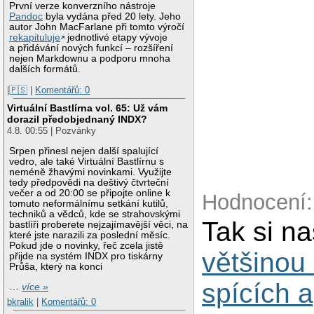
První verze konverzního nástroje
Pandoc
byla vydána před 20 lety. Jeho
autor John MacFarlane při tomto výročí
rekapituluje
jednotlivé etapy vývoje
a přidávání nových funkcí – rozšíření
nejen Markdownu a podporu mnoha
dalších formátů.
|🇵🇸
|
Komentářů: 0
Virtuální Bastlírna vol. 65: Už vám
dorazil předobjednaný INDX?
4.8. 00:55 | Pozvánky
Srpen přinesl nejen další spalující
vedro, ale také Virtuální Bastlírnu s
neméně žhavými novinkami. Využijte
tedy předpovědi na deštivý čtvrteční
večer a od 20:00 se připojte online k
Hodnocení:
tomuto neformálnímu setkání kutilů,
techniků a vědců, kde se strahovskými
Tak si na
bastlíři proberete nejzajímavější věci, na
které jste narazili za poslední měsíc.
Pokud jde o novinky, řeč zcela jistě
většinou 
přijde na systém INDX pro tiskárny
Průša, který na konci
spících a
…
více »
bkralik
|
Komentářů: 0