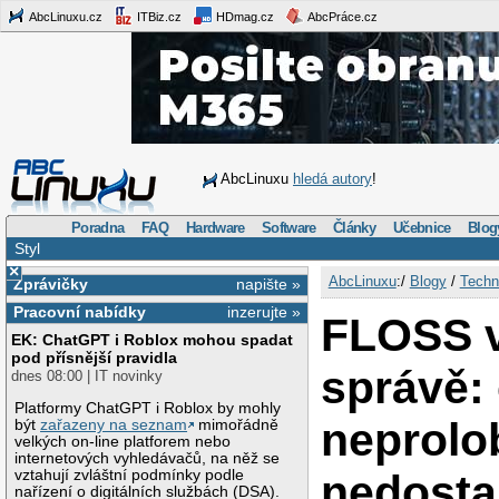
AbcLinuxu.cz
ITBiz.cz
HDmag.cz
AbcPráce.cz
AbcLinuxu
hledá autory
!
Poradna
FAQ
Hardware
Software
Články
Učebnice
Blog
Styl
×
AbcLinuxu
:/
Blogy
/
Techn
Zprávičky
napište »
Pracovní nabídky
inzerujte »
FLOSS v
EK: ChatGPT i Roblox mohou spadat
pod přísnější pravidla
správě: 
dnes 08:00 | IT novinky
Platformy ChatGPT i Roblox by mohly
neprolo
být
zařazeny na seznam
mimořádně
velkých on-line platforem nebo
internetových vyhledávačů, na něž se
vztahují zvláštní podmínky podle
nedost
nařízení o digitálních službách (DSA).