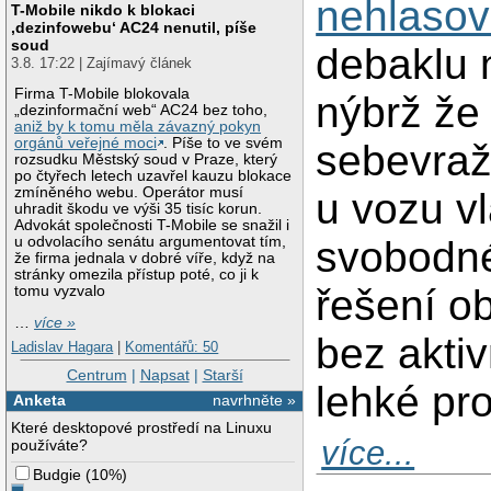
nehlasova
T-Mobile nikdo k blokaci
‚dezinfowebu‘ AC24 nenutil, píše
soud
debaklu n
3.8. 17:22 | Zajímavý článek
Firma T-Mobile blokovala
nýbrž že
„dezinformační web“ AC24 bez toho,
aniž by k tomu měla závazný pokyn
orgánů veřejné moci
. Píše to ve svém
sebevraž
rozsudku Městský soud v Praze, který
po čtyřech letech uzavřel kauzu blokace
zmíněného webu. Operátor musí
u vozu v
uhradit škodu ve výši 35 tisíc korun.
Advokát společnosti T-Mobile se snažil i
svobodné
u odvolacího senátu argumentovat tím,
že firma jednala v dobré víře, když na
stránky omezila přístup poté, co ji k
řešení ob
tomu vyzvalo
…
více »
bez aktiv
Ladislav Hagara
|
Komentářů: 50
Centrum
|
Napsat
|
Starší
lehké pro
Anketa
navrhněte »
Které desktopové prostředí na Linuxu
více...
používáte?
Budgie
(
10%
)