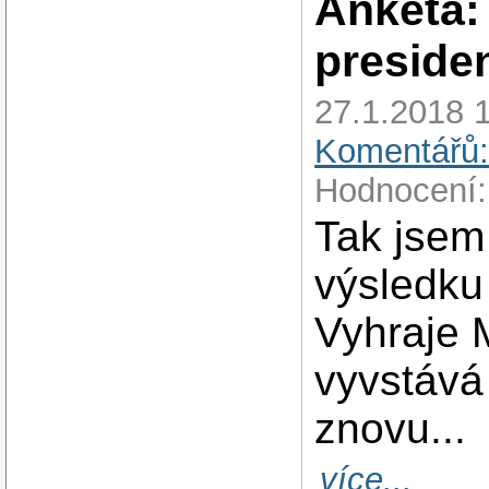
Anketa:
preside
27.1.2018 1
Komentářů:
Hodnocení:
Tak jsem
výsledku
Vyhraje M
vyvstává 
znovu...
více...