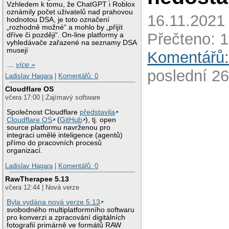
Vzhledem k tomu, že ChatGPT i Roblox
oznámily počet uživatelů nad prahovou
16.11.2021 
hodnotou DSA, je toto označení
„rozhodně možné“ a mohlo by „přijít
Přečteno: 1
dříve či později“. On-line platformy a
vyhledávače zařazené na seznamy DSA
musejí
Komentářů:
…
více »
poslední 26
Ladislav Hagara
|
Komentářů: 0
Cloudflare OS
včera 17:00 | Zajímavý software
Společnost Cloudflare
představila
Cloudflare OS
(
GitHub
), tj. open
source platformu navrženou pro
integraci umělé inteligence (agentů)
přímo do pracovních procesů
organizací.
Ladislav Hagara
|
Komentářů: 0
RawTherapee 5.13
včera 12:44 | Nová verze
Byla vydána nová verze 5.13
svobodného multiplatformního softwaru
pro konverzi a zpracování digitálních
fotografií primárně ve formátů RAW