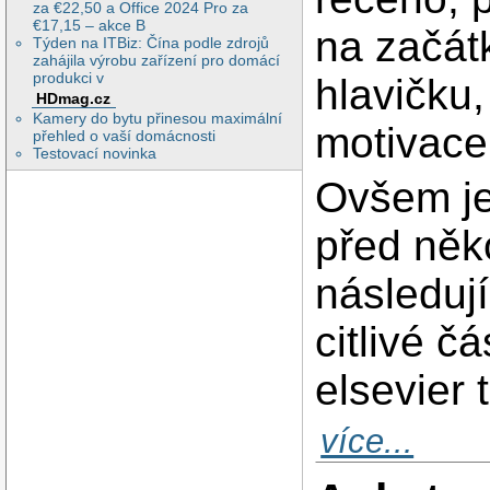
za €22,50 a Office 2024 Pro za
€17,15 – akce B
na začát
Týden na ITBiz: Čína podle zdrojů
zahájila výrobu zařízení pro domácí
produkci v
hlavičku
HDmag.cz
Kamery do bytu přinesou maximální
motivace 
přehled o vaší domácnosti
Testovací novinka
Ovšem jed
před něko
následuj
citlivé 
elsevier
více...