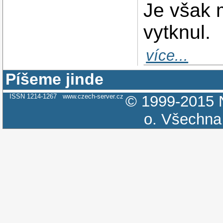
Je však 
vytknul.
více...
Píšeme jinde
ISSN 1214-1267
www.czech-server.cz
© 1999-2015
o.
Všechna 