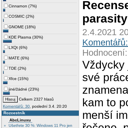
Recense 
Cinnamon
(
7%
)
parasity
COSMIC
(
2%
)
GNOME
(
18%
)
2.4.2021 20
KDE Plasma
(
30%
)
Komentářů:
LXQt
(
6%
)
Hodnocení:
MATE
(
6%
)
Vždycky 
TDE
(
2%
)
své prác
Xfce
(
15%
)
znamenal
jiné/žádné
(
23%
)
kam to po
Celkem 2327 hlasů
Komentářů: 30
, poslední 3.4. 20:20
menší im
Rozcestník
AbcLinuxu
řečeno, 
Ušetřete 30 %: Windows 11 Pro jen