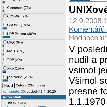
UNIXové
Cinnamon
(
7%
)
COSMIC
(
2%
)
12.9.2008 1
GNOME
(
18%
)
Komentářů:
KDE Plasma
(
30%
)
Hodnocení:
LXQt
(
6%
)
V posled
MATE
(
6%
)
nudil a p
TDE
(
2%
)
vsimol j
Xfce
(
15%
)
jiné/žádné
(
23%
)
Všimol s
Celkem 2344 hlasů
presne t
Komentářů: 30
, poslední 3.4. 20:20
Rozcestník
1.1.1970
AbcLinuxu