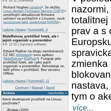
4.8. 20:11 | Komunita
nazormi, 
Richard Hughes
oznámil
, že službu
Linux Vendor Firmware Service (LVFS)
umožňující aktualizovat firmware
totalitne
zařízení na počítačích s Linuxem, nově
sponzoruje také společnost NVIDIA
.
prav a s
Ladislav Hagara
|
Komentářů: 0
SlideRshow, prohlížeč fotek, ale i
Europsku
jejich organizér a prezentátor
4.8. 12:22 | Zajímavý software
spravicka
Edvard Rejthar na blogu zaměstnanců
CZ.NIC
představil
svou aplikaci
SlideRshow
(
GitHub
). Funguje jako
zmienka
prohlížeč fotek, ale i jako jejich
organizér a prezentátor. Neinstaluje se,
běží přímo v prohlížeči. Bez serveru.
blokovani
Offline.
Ladislav Hagara
|
Komentářů: 11
nastava,
Centrum
|
Napsat
|
Starší
tym o ake
Anketa
navrhněte »
Které desktopové prostředí na Linuxu
používáte?
více...
Budgie
(
10%
)