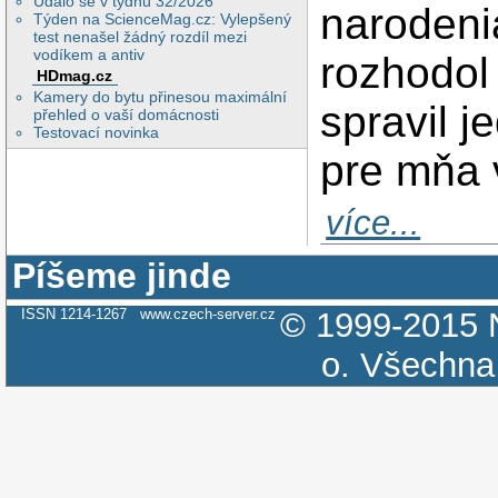
Událo se v týdnu 32/2026
narodeni
Týden na ScienceMag.cz: Vylepšený
test nenašel žádný rozdíl mezi
vodíkem a antiv
rozhodol 
HDmag.cz
Kamery do bytu přinesou maximální
spravil j
přehled o vaší domácnosti
Testovací novinka
pre mňa 
více...
Píšeme jinde
ISSN 1214-1267
www.czech-server.cz
© 1999-2015
o.
Všechna 