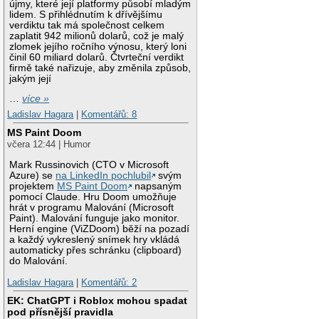
újmy, které její platformy působí mladým
lidem. S přihlédnutím k dřívějšímu
verdiktu tak má společnost celkem
zaplatit 942 milionů dolarů, což je malý
zlomek jejího ročního výnosu, který loni
činil 60 miliard dolarů. Čtvrteční verdikt
firmě také nařizuje, aby změnila způsob,
jakým její
…
více »
Ladislav Hagara
|
Komentářů: 8
MS Paint Doom
včera 12:44 | Humor
Mark Russinovich (CTO v Microsoft
Azure) se
na LinkedIn pochlubil
svým
projektem
MS Paint Doom
napsaným
pomocí Claude. Hru Doom umožňuje
hrát v programu Malování (Microsoft
Paint). Malování funguje jako monitor.
Herní engine (ViZDoom) běží na pozadí
a každý vykreslený snímek hry vkládá
automaticky přes schránku (clipboard)
do Malování.
Ladislav Hagara
|
Komentářů: 2
EK: ChatGPT i Roblox mohou spadat
pod přísnější pravidla