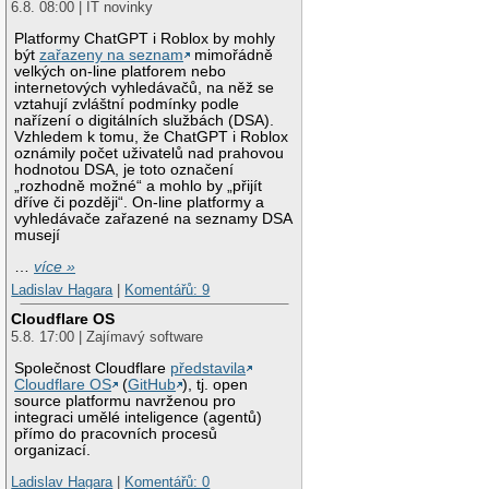
6.8. 08:00 | IT novinky
Platformy ChatGPT i Roblox by mohly
být
zařazeny na seznam
mimořádně
velkých on-line platforem nebo
internetových vyhledávačů, na něž se
vztahují zvláštní podmínky podle
nařízení o digitálních službách (DSA).
Vzhledem k tomu, že ChatGPT i Roblox
oznámily počet uživatelů nad prahovou
hodnotou DSA, je toto označení
„rozhodně možné“ a mohlo by „přijít
dříve či později“. On-line platformy a
vyhledávače zařazené na seznamy DSA
musejí
…
více »
Ladislav Hagara
|
Komentářů: 9
Cloudflare OS
5.8. 17:00 | Zajímavý software
Společnost Cloudflare
představila
Cloudflare OS
(
GitHub
), tj. open
source platformu navrženou pro
integraci umělé inteligence (agentů)
přímo do pracovních procesů
organizací.
Ladislav Hagara
|
Komentářů: 0