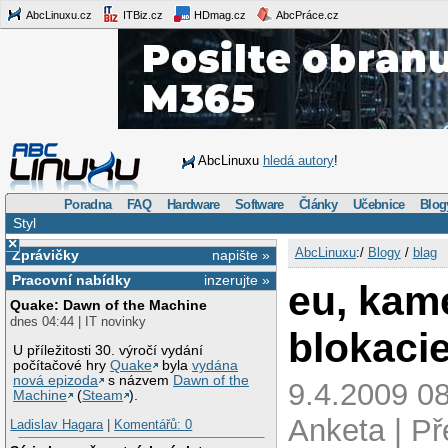
AbcLinuxu.cz
ITBiz.cz
HDmag.cz
AbcPráce.cz
AbcLinuxu
hledá autory
!
Poradna
FAQ
Hardware
Software
Články
Učebnice
Blog
Styl
×
AbcLinuxu
:/
Blogy
/
blag
Zprávičky
napište »
Pracovní nabídky
inzerujte »
eu, kam
Quake: Dawn of the Machine
dnes 04:44 | IT novinky
blokaci
U příležitosti 30. výročí vydání
počítačové hry
Quake
byla
vydána
nová epizoda
s názvem
Dawn of the
9.4.2009 08
Machine
(
Steam
).
Anketa | P
Ladislav Hagara
|
Komentářů: 0