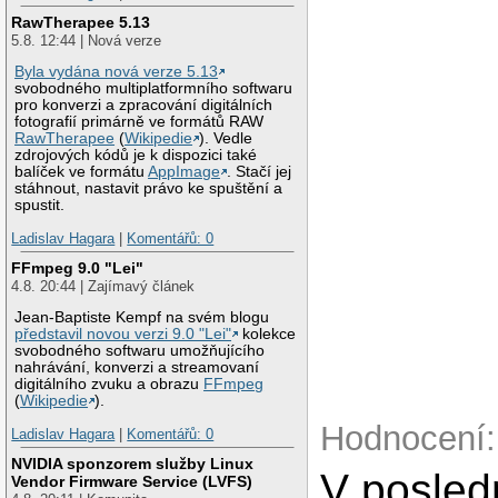
RawTherapee 5.13
5.8. 12:44 | Nová verze
Byla vydána nová verze 5.13
svobodného multiplatformního softwaru
pro konverzi a zpracování digitálních
fotografií primárně ve formátů RAW
RawTherapee
(
Wikipedie
). Vedle
zdrojových kódů je k dispozici také
balíček ve formátu
AppImage
. Stačí jej
stáhnout, nastavit právo ke spuštění a
spustit.
Ladislav Hagara
|
Komentářů: 0
FFmpeg 9.0 "Lei"
4.8. 20:44 | Zajímavý článek
Jean-Baptiste Kempf na svém blogu
představil novou verzi 9.0 "Lei"
kolekce
svobodného softwaru umožňujícího
nahrávání, konverzi a streamovaní
digitálního zvuku a obrazu
FFmpeg
(
Wikipedie
).
Hodnocení:
Ladislav Hagara
|
Komentářů: 0
NVIDIA sponzorem služby Linux
V posled
Vendor Firmware Service (LVFS)