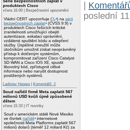
Série bezpečnostních záplat v
|
Komentářů
produktech Cisco
včera 16:00 | Bezpečnostní upozornění
poslední 11
Vládní CERT upozorňuje (
𝕏
) na
sérii
bezpečnostních záplat
(CVSS 9.9) v
produktech Cisco řešících kritické
zranitelnosti umožňující obejití
autentizace, eskalaci oprávnění,
vzdálené spuštění kódu a odepření
služby. Úspěšné zneužití může
útočníkům umožnit získat neoprávněný
přístup k dotčeným systémům,
kompromitovat zařízení Cisco Catalyst
SD-WAN a Cisco IOS XE, spustit
libovolný kód, zpřístupnit citlivé
informace nebo narušit dostupnost
postižených systémů.
Ladislav Hagara
|
Komentářů: 2
Soud nařídil firmě Meta zaplatit 567
milionů USD kvůli újmě způsobené
dětem
včera 15:33 | IT novinky
Soud v americkém státě Nové Mexiko
ve čtvrtek
nařídil
internetové
společnosti Meta Platforms zaplatit 567
milionů dolarů (téměř 12 miliard Kč) za