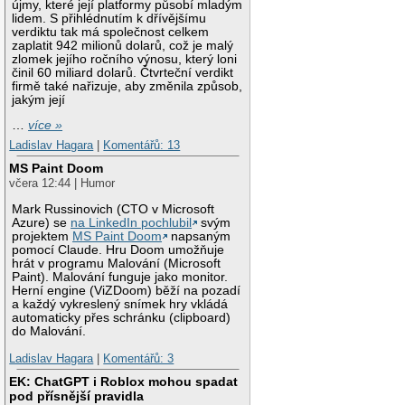
újmy, které její platformy působí mladým
lidem. S přihlédnutím k dřívějšímu
verdiktu tak má společnost celkem
zaplatit 942 milionů dolarů, což je malý
zlomek jejího ročního výnosu, který loni
činil 60 miliard dolarů. Čtvrteční verdikt
firmě také nařizuje, aby změnila způsob,
jakým její
…
více »
Ladislav Hagara
|
Komentářů: 13
MS Paint Doom
včera 12:44 | Humor
Mark Russinovich (CTO v Microsoft
Azure) se
na LinkedIn pochlubil
svým
projektem
MS Paint Doom
napsaným
pomocí Claude. Hru Doom umožňuje
hrát v programu Malování (Microsoft
Paint). Malování funguje jako monitor.
Herní engine (ViZDoom) běží na pozadí
a každý vykreslený snímek hry vkládá
automaticky přes schránku (clipboard)
do Malování.
Ladislav Hagara
|
Komentářů: 3
EK: ChatGPT i Roblox mohou spadat
pod přísnější pravidla