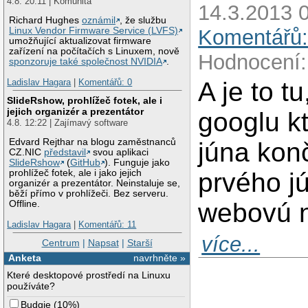
4.8. 20:11 | Komunita
14.3.2013 
Richard Hughes
oznámil
, že službu
Komentářů:
Linux Vendor Firmware Service (LVFS)
umožňující aktualizovat firmware
zařízení na počítačích s Linuxem, nově
Hodnocení:
sponzoruje také společnost NVIDIA
.
A je to t
Ladislav Hagara
|
Komentářů: 0
SlideRshow, prohlížeč fotek, ale i
jejich organizér a prezentátor
googlu k
4.8. 12:22 | Zajímavý software
Edvard Rejthar na blogu zaměstnanců
júna kon
CZ.NIC
představil
svou aplikaci
SlideRshow
(
GitHub
). Funguje jako
prvého j
prohlížeč fotek, ale i jako jejich
organizér a prezentátor. Neinstaluje se,
běží přímo v prohlížeči. Bez serveru.
webovú 
Offline.
Ladislav Hagara
|
Komentářů: 11
více...
Centrum
|
Napsat
|
Starší
Anketa
navrhněte »
Které desktopové prostředí na Linuxu
používáte?
Budgie
(
10%
)