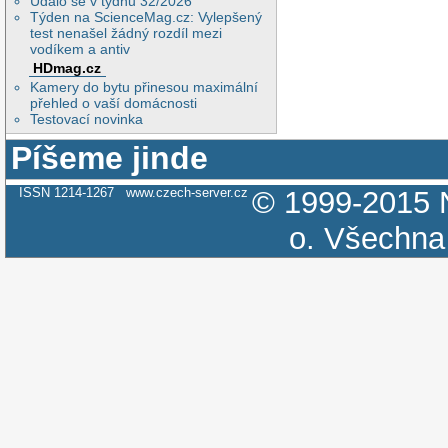
Událo se v týdnu 32/2026
Týden na ScienceMag.cz: Vylepšený
test nenašel žádný rozdíl mezi
vodíkem a antiv
HDmag.cz
Kamery do bytu přinesou maximální
přehled o vaší domácnosti
Testovací novinka
Píšeme jinde
ISSN 1214-1267
www.czech-server.cz
© 1999-2015
o.
Všechna 