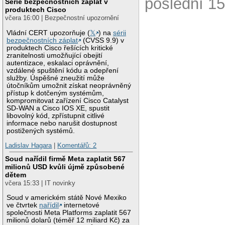
poslední 15
Série bezpečnostních záplat v
produktech Cisco
včera 16:00 | Bezpečnostní upozornění
Vládní CERT upozorňuje (
𝕏
) na
sérii
bezpečnostních záplat
(CVSS 9.9) v
produktech Cisco řešících kritické
zranitelnosti umožňující obejití
autentizace, eskalaci oprávnění,
vzdálené spuštění kódu a odepření
služby. Úspěšné zneužití může
útočníkům umožnit získat neoprávněný
přístup k dotčeným systémům,
kompromitovat zařízení Cisco Catalyst
SD-WAN a Cisco IOS XE, spustit
libovolný kód, zpřístupnit citlivé
informace nebo narušit dostupnost
postižených systémů.
Ladislav Hagara
|
Komentářů: 2
Soud nařídil firmě Meta zaplatit 567
milionů USD kvůli újmě způsobené
dětem
včera 15:33 | IT novinky
Soud v americkém státě Nové Mexiko
ve čtvrtek
nařídil
internetové
společnosti Meta Platforms zaplatit 567
milionů dolarů (téměř 12 miliard Kč) za