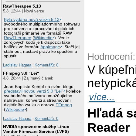
RawTherapee 5.13
5.8. 12:44 | Nová verze
Byla vydána nová verze 5.13
svobodného multiplatformního softwaru
pro konverzi a zpracování digitálních
fotografií primárně ve formátů RAW
RawTherapee
(
Wikipedie
). Vedle
zdrojových kódů je k dispozici také
balíček ve formátu
AppImage
. Stačí jej
stáhnout, nastavit právo ke spuštění a
Hodnocení:
spustit.
Ladislav Hagara
|
Komentářů: 0
V kúpeľn
FFmpeg 9.0 "Lei"
4.8. 20:44 | Zajímavý článek
netypick
Jean-Baptiste Kempf na svém blogu
představil novou verzi 9.0 "Lei"
kolekce
více...
svobodného softwaru umožňujícího
nahrávání, konverzi a streamovaní
digitálního zvuku a obrazu
FFmpeg
Hľadá s
(
Wikipedie
).
Ladislav Hagara
|
Komentářů: 0
Reader
NVIDIA sponzorem služby Linux
Vendor Firmware Service (LVFS)