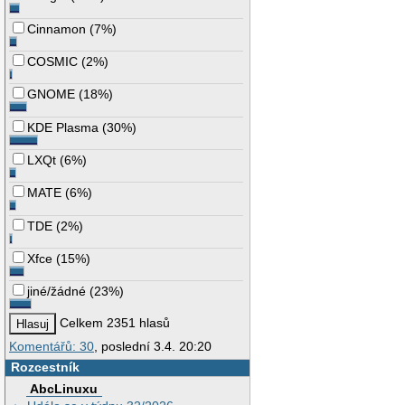
Cinnamon
(
7%
)
COSMIC
(
2%
)
GNOME
(
18%
)
KDE Plasma
(
30%
)
LXQt
(
6%
)
MATE
(
6%
)
TDE
(
2%
)
Xfce
(
15%
)
jiné/žádné
(
23%
)
Celkem 2351 hlasů
Komentářů: 30
, poslední 3.4. 20:20
Rozcestník
AbcLinuxu