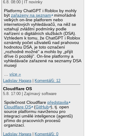
6.8. 08:00 | IT novinky
Platformy ChatGPT i Roblox by mohly
být
zařazeny na seznam
mimořádně
velkých on-line platforem nebo
internetových vyhledávačů, na něž se
vztahují zvláštní podmínky podle
nařízení o digitálních službách (DSA).
Vzhledem k tomu, že ChatGPT i Roblox
oznámily počet uživatelů nad prahovou
hodnotou DSA, je toto označení
„rozhodně možné“ a mohlo by „přijít
dříve či později“. On-line platformy a
vyhledávače zařazené na seznamy DSA
musejí
…
více »
Ladislav Hagara
|
Komentářů: 12
Cloudflare OS
5.8. 17:00 | Zajímavý software
Společnost Cloudflare
představila
Cloudflare OS
(
GitHub
), tj. open
source platformu navrženou pro
integraci umělé inteligence (agentů)
přímo do pracovních procesů
organizací.
Ladislav Hagara
|
Komentářů: 0