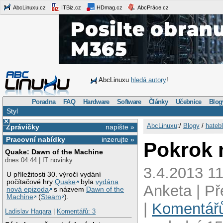
AbcLinuxu.cz
ITBiz.cz
HDmag.cz
AbcPráce.cz
AbcLinuxu
hledá autory
!
Poradna
FAQ
Hardware
Software
Články
Učebnice
Blog
Styl
×
AbcLinuxu
:/
Blogy
/
hateb
Zprávičky
napište »
Pracovní nabídky
inzerujte »
Pokrok 
Quake: Dawn of the Machine
dnes 04:44 | IT novinky
3.4.2013 11
U příležitosti 30. výročí vydání
počítačové hry
Quake
byla
vydána
Anketa | P
nová epizoda
s názvem
Dawn of the
Machine
(
Steam
).
|
Komentářů
Ladislav Hagara
|
Komentářů: 3