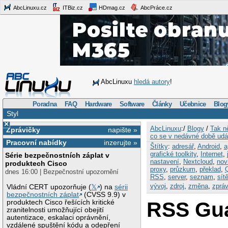
AbcLinuxu.cz
ITBiz.cz
HDmag.cz
AbcPráce.cz
AbcLinuxu
hledá autory
!
Poradna
FAQ
Hardware
Software
Články
Učebnice
Blog
Styl
×
AbcLinuxu
:/
Blogy
/
Tak n
Zprávičky
napište »
co se v nedávné době udá
Pracovní nabídky
inzerujte »
Štítky
:
adresář
,
Android
,
a
grafické toolkity
,
Internet
,
Série bezpečnostních záplat v
nastavení
,
Nextcloud
,
nov
produktech Cisco
proxy
,
průzkum
,
překlad
,
dnes 16:00 | Bezpečnostní upozornění
RSS
,
server
,
seznam
,
sít
vývoj
,
zdroj
,
změna
,
zprá
Vládní CERT upozorňuje (
𝕏
) na
sérii
bezpečnostních záplat
(CVSS 9.9) v
RSS Gua
produktech Cisco řešících kritické
zranitelnosti umožňující obejití
autentizace, eskalaci oprávnění,
vzdálené spuštění kódu a odepření