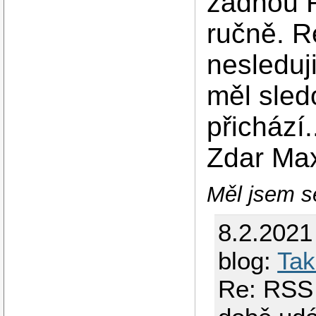
žádnou R
ručně. R
nesleduj
měl sled
přichází..
Zdar Ma
Měl jsem se
8.2.2021
blog:
Tak
Re: RSS 