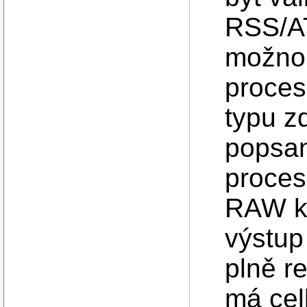
RSS/AT
možno 
process
typu z
popsan
proces
RAW ka
výstup
plně re
má cel