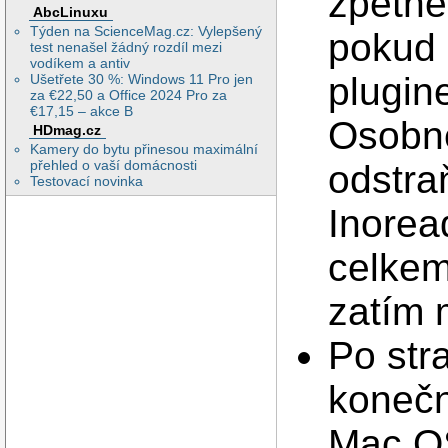
zpětně
AbcLinuxu
Týden na ScienceMag.cz: Vylepšený
pokud 
test nenašel žádný rozdíl mezi
vodíkem a antiv
plugin
Ušetřete 30 %: Windows 11 Pro jen
za €22,50 a Office 2024 Pro za
€17,15 – akce B
Osobně
HDmag.cz
Kamery do bytu přinesou maximální
přehled o vaší domácnosti
odstra
Testovací novinka
Inoread
celkem 
zatím 
Po str
konečn
Mac OS