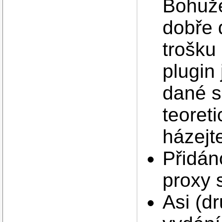
Bohuže
dobře 
trošku 
plugin
dané s
teoret
házejte
Přidán
proxy 
Asi (d