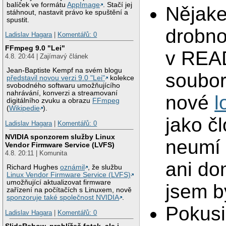
balíček ve formátu
AppImage
. Stačí jej
Nějake
stáhnout, nastavit právo ke spuštění a
spustit.
drobno
Ladislav Hagara
|
Komentářů: 0
FFmpeg 9.0 "Lei"
v RE
4.8. 20:44 | Zajímavý článek
Jean-Baptiste Kempf na svém blogu
soubor
představil novou verzi 9.0 "Lei"
kolekce
svobodného softwaru umožňujícího
nahrávání, konverzi a streamovaní
nové
l
digitálního zvuku a obrazu
FFmpeg
(
Wikipedie
).
jako č
Ladislav Hagara
|
Komentářů: 0
NVIDIA sponzorem služby Linux
neumí 
Vendor Firmware Service (LVFS)
4.8. 20:11 | Komunita
ani do
Richard Hughes
oznámil
, že službu
Linux Vendor Firmware Service (LVFS)
umožňující aktualizovat firmware
jsem b
zařízení na počítačích s Linuxem, nově
sponzoruje také společnost NVIDIA
.
Pokusi
Ladislav Hagara
|
Komentářů: 0
SlideRshow, prohlížeč fotek, ale i