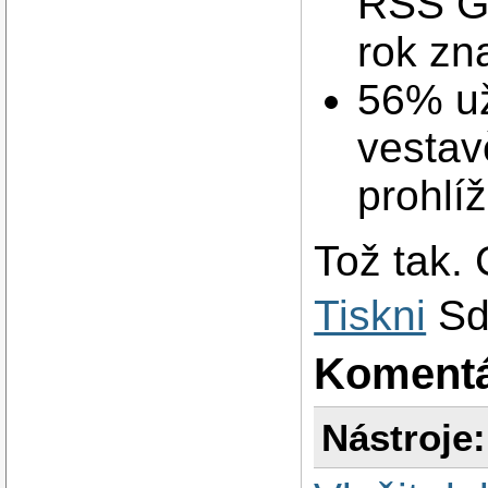
RSS Gu
rok zna
56% už
vesta
prohlí
Tož tak. 
Tiskni
Sd
Koment
Nástroje: