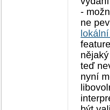
vydání
- možn
ne pev
lokální
featur
nějaký
teď ne
nyní m
libovo
interp
být val