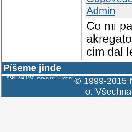
Admin
Co mi pa
akregato
cim dal 
Píšeme jinde
ISSN 1214-1267
www.czech-server.cz
© 1999-2015
o.
Všechna 