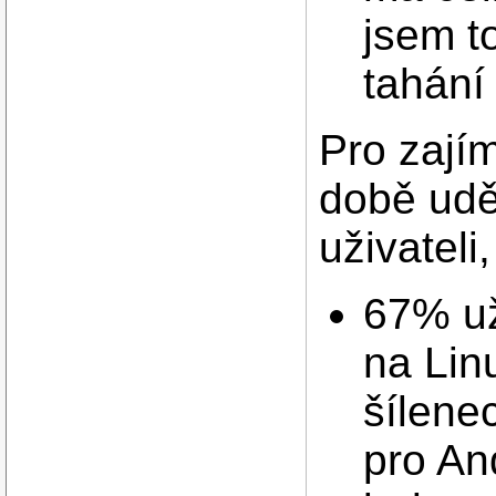
jsem t
tahání
Pro zají
době udě
uživateli
67% už
na Lin
šílene
pro And