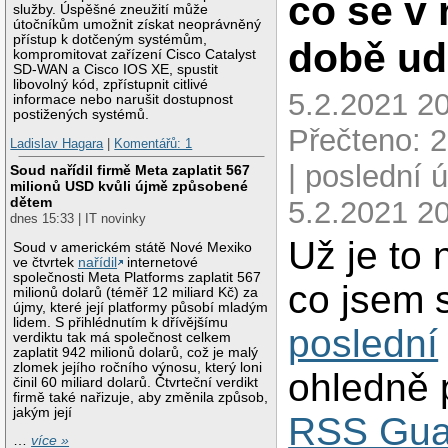
co se v
služby. Úspěšné zneužití může
útočníkům umožnit získat neoprávněný
přístup k dotčeným systémům,
době ud
kompromitovat zařízení Cisco Catalyst
SD-WAN a Cisco IOS XE, spustit
libovolný kód, zpřístupnit citlivé
5.2.2021 20
informace nebo narušit dostupnost
postižených systémů.
Přečteno: 
Ladislav Hagara
|
Komentářů: 1
| poslední 
Soud nařídil firmě Meta zaplatit 567
milionů USD kvůli újmě způsobené
dětem
5.2.2021 2
dnes 15:33 | IT novinky
Už je to 
Soud v americkém státě Nové Mexiko
ve čtvrtek
nařídil
internetové
společnosti Meta Platforms zaplatit 567
co jsem 
milionů dolarů (téměř 12 miliard Kč) za
újmy, které její platformy působí mladým
lidem. S přihlédnutím k dřívějšímu
poslední
verdiktu tak má společnost celkem
zaplatit 942 milionů dolarů, což je malý
zlomek jejího ročního výnosu, který loni
ohledně
činil 60 miliard dolarů. Čtvrteční verdikt
firmě také nařizuje, aby změnila způsob,
jakým její
RSS Gua
…
více »