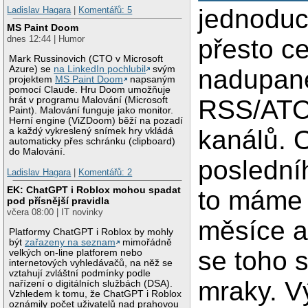
jednoduc
Ladislav Hagara
|
Komentářů: 5
MS Paint Doom
dnes 12:44 | Humor
přesto c
Mark Russinovich (CTO v Microsoft
Azure) se
na LinkedIn pochlubil
svým
nadupan
projektem
MS Paint Doom
napsaným
pomocí Claude. Hru Doom umožňuje
RSS/AT
hrát v programu Malování (Microsoft
Paint). Malování funguje jako monitor.
Herní engine (ViZDoom) běží na pozadí
kanálů. 
a každý vykreslený snímek hry vkládá
automaticky přes schránku (clipboard)
do Malování.
poslední
Ladislav Hagara
|
Komentářů: 2
EK: ChatGPT i Roblox mohou spadat
to máme 
pod přísnější pravidla
včera 08:00 | IT novinky
měsíce a
Platformy ChatGPT i Roblox by mohly
být
zařazeny na seznam
mimořádně
se toho s
velkých on-line platforem nebo
internetových vyhledávačů, na něž se
vztahují zvláštní podmínky podle
mraky. V
nařízení o digitálních službách (DSA).
Vzhledem k tomu, že ChatGPT i Roblox
oznámily počet uživatelů nad prahovou