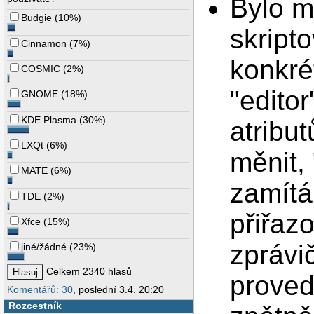
Bylo m
Budgie
(
10%
)
skript
Cinnamon
(
7%
)
konkré
COSMIC
(
2%
)
"edito
GNOME
(
18%
)
KDE Plasma
(
30%
)
atribu
LXQt
(
6%
)
měnit,
MATE
(
6%
)
zamítá
TDE
(
2%
)
přiřazo
Xfce
(
15%
)
zprávi
jiné/žádné
(
23%
)
Celkem 2340 hlasů
proved
Komentářů: 30
, poslední 3.4. 20:20
Rozcestník