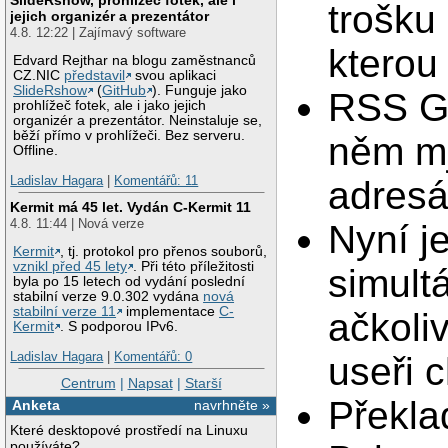
trošku
jejich organizér a prezentátor
4.8. 12:22 | Zajímavý software
kterou
Edvard Rejthar na blogu zaměstnanců
CZ.NIC
představil
svou aplikaci
SlideRshow
(
GitHub
). Funguje jako
RSS G
prohlížeč fotek, ale i jako jejich
organizér a prezentátor. Neinstaluje se,
běží přímo v prohlížeči. Bez serveru.
něm mj
Offline.
Ladislav Hagara
|
Komentářů: 11
adresá
Kermit má 45 let. Vydán C-Kermit 11
4.8. 11:44 | Nová verze
Nyní j
Kermit
, tj. protokol pro přenos souborů,
vznikl před 45 lety
. Při této příležitosti
simult
byla po 15 letech od vydání poslední
stabilní verze 9.0.302 vydána
nová
stabilní verze 11
implementace
C-
ačkoliv
Kermit
. S podporou IPv6.
Ladislav Hagara
|
Komentářů: 0
useři c
Centrum
|
Napsat
|
Starší
Překlad
Anketa
navrhněte »
Které desktopové prostředí na Linuxu
používáte?