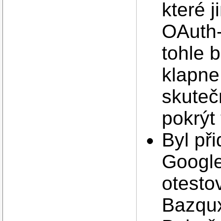
které 
OAuth-
tohle b
klapne
skuteč
pokrýt 
Byl př
Google
otesto
Bazqu