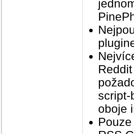
jednom
PineP
Nejpou
plugin
Nejvíc
Reddit
požad
script
oboje 
Pouze 