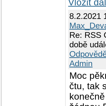
Vložit da
8.2.2021 
Max_Deva
Re: RSS G
době udál
Odpovědě
Admin
Moc pěkn
čtu, tak 
konečně 