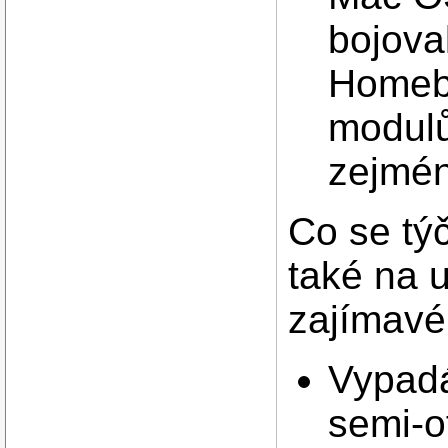
bojova
Homebr
modulů
zejmé
Co se tý
také na u
zajímavé
Vypadá 
semi-o