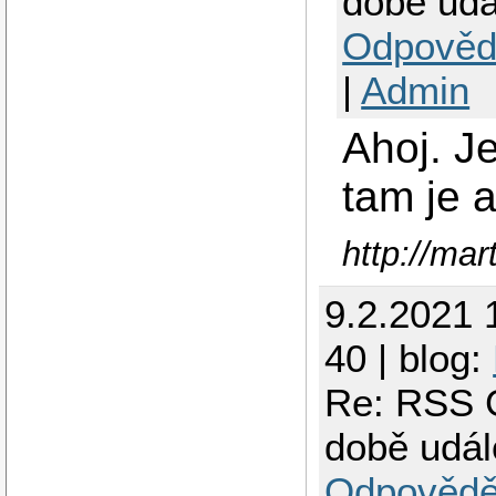
době udá
Odpověd
|
Admin
Ahoj. Je
tam je a
http://mart
9.2.2021 
40 | blog:
Re: RSS G
době udál
Odpovědě