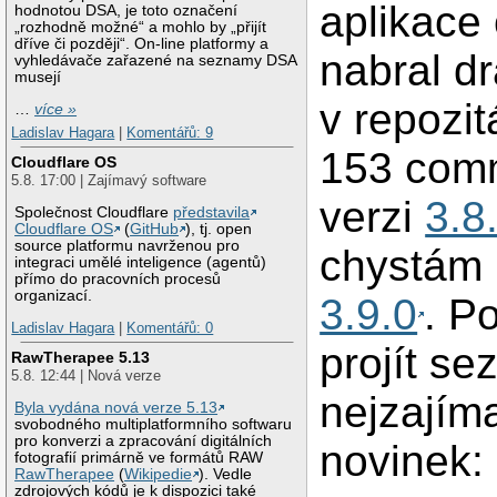
aplikace
hodnotou DSA, je toto označení
„rozhodně možné“ a mohlo by „přijít
dříve či později“. On-line platformy a
nabral d
vyhledávače zařazené na seznamy DSA
musejí
v repozit
…
více »
Ladislav Hagara
|
Komentářů: 9
153 comm
Cloudflare OS
5.8. 17:00 | Zajímavý software
verzi
3.8
Společnost Cloudflare
představila
Cloudflare OS
(
GitHub
), tj. open
source platformu navrženou pro
chystám i
integraci umělé inteligence (agentů)
přímo do pracovních procesů
organizací.
3.9.0
. P
Ladislav Hagara
|
Komentářů: 0
projít s
RawTherapee 5.13
5.8. 12:44 | Nová verze
nejzajím
Byla vydána nová verze 5.13
svobodného multiplatformního softwaru
pro konverzi a zpracování digitálních
novinek:
fotografií primárně ve formátů RAW
RawTherapee
(
Wikipedie
). Vedle
zdrojových kódů je k dispozici také