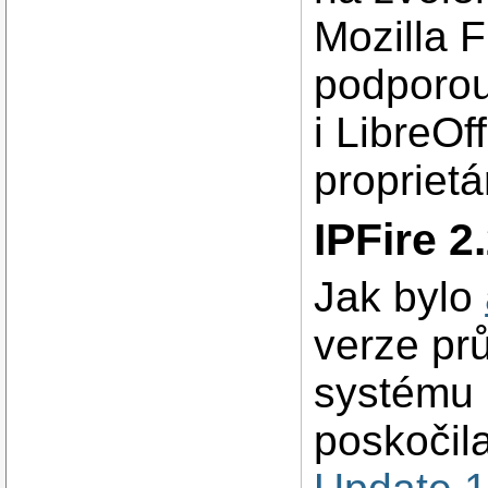
Mozilla 
podporou
i LibreO
proprietá
IPFire 2
Jak bylo
verze pr
systému 
poskočil