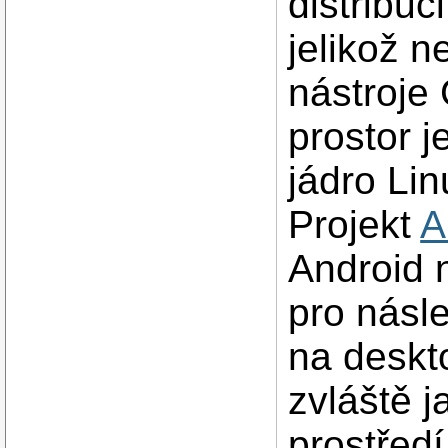
distribuc
jelikož 
nástroje
prostor j
jádro Li
Projekt
A
Android 
pro násle
na deskt
zvláště 
prostředí