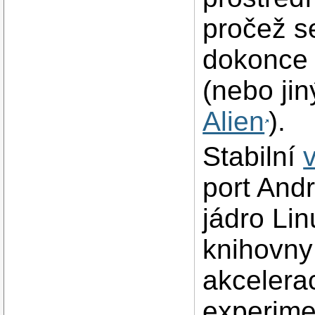
pročež s
dokonce 
(nebo ji
Alien
).
Stabilní
port And
jádro Lin
knihovny
akcelera
experime