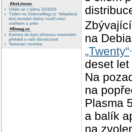
AbcLinuxu
distribuc
Událo se v týdnu 32/2026
Týden na ScienceMag.cz: Vylepšený
test nenašel žádný rozdíl mezi
Zbývajíc
vodíkem a antiv
HDmag.cz
na Debia
Kamery do bytu přinesou maximální
přehled o vaší domácnosti
Testovací novinka
„Twenty“
deset let
Na pozad
na popře
Plasma 5
a balík ap
na zvole