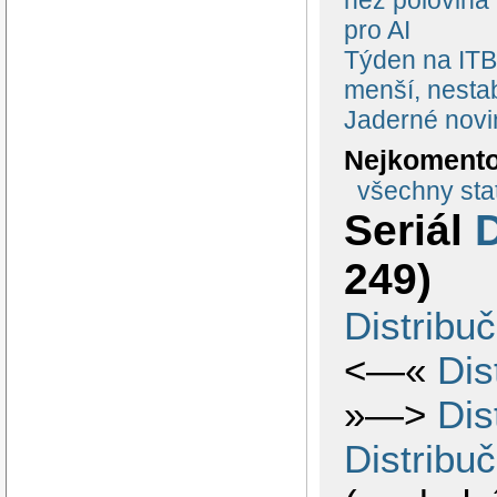
pro AI
Týden na ITBi
menší, nestab
Jaderné novi
Nejkomento
všechny stat
Seriál
D
249)
Distribuč
<—«
Dis
»—>
Dis
Distribu