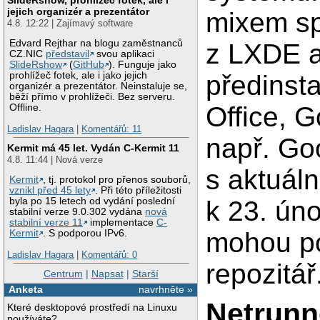
jejich organizér a prezentátor
mixem sp
4.8. 12:22 | Zajímavý software
Edvard Rejthar na blogu zaměstnanců
z LXDE a
CZ.NIC
představil
svou aplikaci
SlideRshow
(
GitHub
). Funguje jako
předinsta
prohlížeč fotek, ale i jako jejich
organizér a prezentátor. Neinstaluje se,
běží přímo v prohlížeči. Bez serveru.
Office, G
Offline.
Ladislav Hagara
|
Komentářů: 11
např. Go
Kermit má 45 let. Vydán C-Kermit 11
4.8. 11:44 | Nová verze
s aktuáln
Kermit
, tj. protokol pro přenos souborů,
vznikl před 45 lety
. Při této příležitosti
k 23. ún
byla po 15 letech od vydání poslední
stabilní verze 9.0.302 vydána
nová
stabilní verze 11
implementace
C-
mohou po
Kermit
. S podporou IPv6.
Ladislav Hagara
|
Komentářů: 0
repozitář
Centrum
|
Napsat
|
Starší
Anketa
navrhněte »
Netrunn
Které desktopové prostředí na Linuxu
používáte?