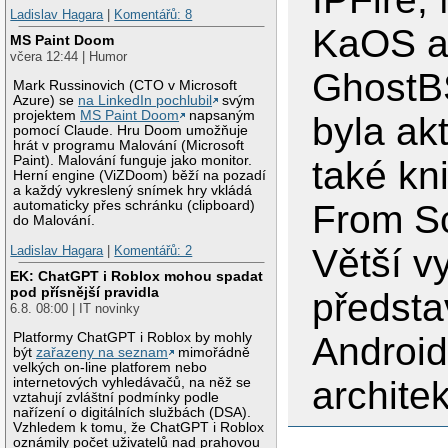
Ladislav Hagara
|
Komentářů: 8
KaOS 
MS Paint Doom
včera 12:44 | Humor
GhostB
Mark Russinovich (CTO v Microsoft
Azure) se
na LinkedIn pochlubil
svým
projektem
MS Paint Doom
napsaným
byla ak
pomocí Claude. Hru Doom umožňuje
hrát v programu Malování (Microsoft
Paint). Malování funguje jako monitor.
také kn
Herní engine (ViZDoom) běží na pozadí
a každý vykreslený snímek hry vkládá
From Sc
automaticky přes schránku (clipboard)
do Malování.
Větší v
Ladislav Hagara
|
Komentářů: 2
EK: ChatGPT i Roblox mohou spadat
pod přísnější pravidla
předsta
6.8. 08:00 | IT novinky
Android
Platformy ChatGPT i Roblox by mohly
být
zařazeny na seznam
mimořádně
velkých on-line platforem nebo
archite
internetových vyhledávačů, na něž se
vztahují zvláštní podmínky podle
nařízení o digitálních službách (DSA).
Vzhledem k tomu, že ChatGPT i Roblox
oznámily počet uživatelů nad prahovou