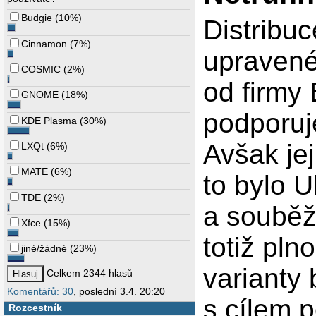
Budgie
(
10%
)
Distribu
Cinnamon
(
7%
)
upravené
COSMIC
(
2%
)
od firmy
GNOME
(
18%
)
podporuj
KDE Plasma
(
30%
)
Avšak jej
LXQt
(
6%
)
MATE
(
6%
)
to bylo 
TDE
(
2%
)
a souběž
Xfce
(
15%
)
totiž pl
jiné/žádné
(
23%
)
varianty
Celkem 2344 hlasů
Komentářů: 30
, poslední 3.4. 20:20
s cílem p
Rozcestník