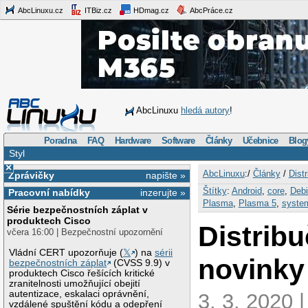
AbcLinuxu.cz
ITBiz.cz
HDmag.cz
AbcPráce.cz
AbcLinuxu
hledá autory
!
Poradna
FAQ
Hardware
Software
Články
Učebnice
Blog
Styl
×
AbcLinuxu
:/
Články
/
Dist
Zprávičky
napište »
Štítky
:
Android
,
core
,
Deb
Pracovní nabídky
inzerujte »
Plasma
,
Plasma 5
,
syste
Série bezpečnostních záplat v
produktech Cisco
Distribu
včera 16:00 | Bezpečnostní upozornění
Vládní CERT upozorňuje (
𝕏
) na
sérii
novinky
bezpečnostních záplat
(CVSS 9.9) v
produktech Cisco řešících kritické
zranitelnosti umožňující obejití
autentizace, eskalaci oprávnění,
3. 3. 2020 
vzdálené spuštění kódu a odepření