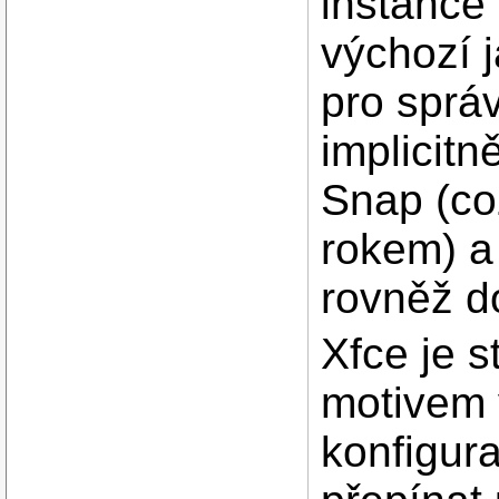
instance
výchozí j
pro sprá
implicitn
Snap (co
rokem) a
rovněž do
Xfce je s
motivem 
konfigur