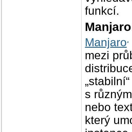
funkcí.
Manjaro
Manjaro
mezi prů
distribuc
„stabiln
s různým
nebo text
který umo