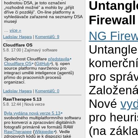
Untangl
hodnotou DSA, je toto označení
„rozhodně možné“ a mohlo by „přijít
dříve či později“. On-line platformy a
Firewall
vyhledávače zařazené na seznamy DSA
musejí
…
více »
NG Firew
Ladislav Hagara
|
Komentářů: 9
Cloudflare OS
Untangle
5.8. 17:00 | Zajímavý software
komerční
Společnost Cloudflare
představila
Cloudflare OS
(
GitHub
), tj. open
source platformu navrženou pro
pro správ
integraci umělé inteligence (agentů)
přímo do pracovních procesů
organizací.
Založená
Ladislav Hagara
|
Komentářů: 0
RawTherapee 5.13
Nové
vyd
5.8. 12:44 | Nová verze
pro heur
Byla vydána nová verze 5.13
svobodného multiplatformního softwaru
pro konverzi a zpracování digitálních
(na zákla
fotografií primárně ve formátů RAW
RawTherapee
(
Wikipedie
). Vedle
zdrojových kódů je k dispozici také