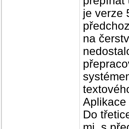
přepínat
je verze 
předchoz
na čerst
nedostal
přepraco
systéme
textovéh
Aplikace
Do třeti
mj. s př