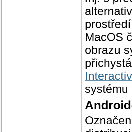
alternativ
prostřed
MacOS či
obrazu s
přichyst
Interacti
systému 
Android
Označení