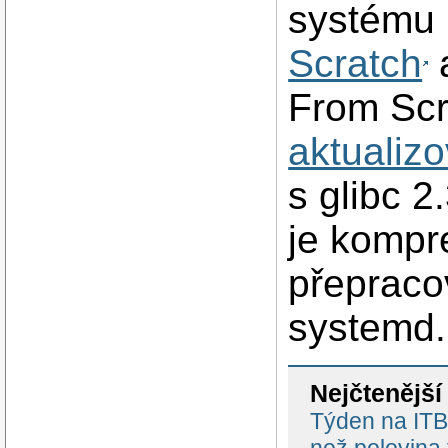
systému 
Scratch
a
From Scr
aktualiz
s glibc 2
je kompr
přepraco
systemd.
Nejčtenější
Týden na ITBi
než polovina