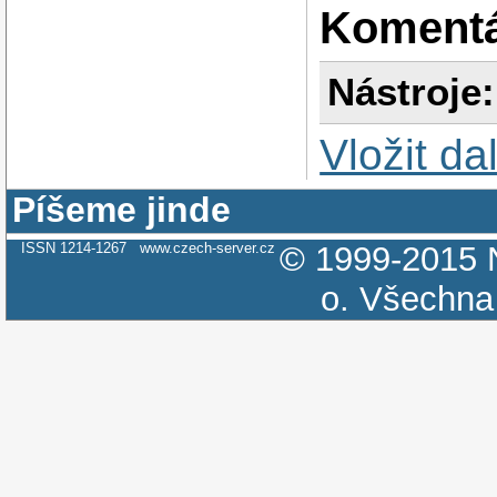
Koment
Nástroje:
Vložit da
Píšeme jinde
ISSN 1214-1267
www.czech-server.cz
© 1999-2015
o.
Všechna 