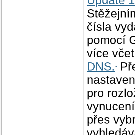
Update 
Stěžejní
čísla vy
pomocí G
více vče
DNS.
Pře
nastaven
pro rozl
vynucen
přes vyb
vyhledáv