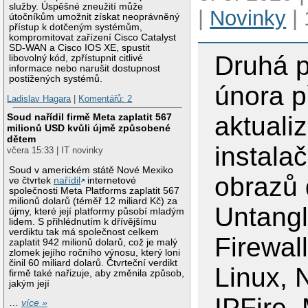
služby. Úspěšné zneužití může
|
Novinky
| 
útočníkům umožnit získat neoprávněný
přístup k dotčeným systémům,
kompromitovat zařízení Cisco Catalyst
SD-WAN a Cisco IOS XE, spustit
Druhá p
libovolný kód, zpřístupnit citlivé
informace nebo narušit dostupnost
postižených systémů.
února p
Ladislav Hagara
|
Komentářů: 2
aktuali
Soud nařídil firmě Meta zaplatit 567
milionů USD kvůli újmě způsobené
dětem
instala
včera 15:33 | IT novinky
Soud v americkém státě Nové Mexiko
obrazů 
ve čtvrtek
nařídil
internetové
společnosti Meta Platforms zaplatit 567
milionů dolarů (téměř 12 miliard Kč) za
Untang
újmy, které její platformy působí mladým
lidem. S přihlédnutím k dřívějšímu
verdiktu tak má společnost celkem
Firewal
zaplatit 942 milionů dolarů, což je malý
zlomek jejího ročního výnosu, který loni
činil 60 miliard dolarů. Čtvrteční verdikt
Linux, 
firmě také nařizuje, aby změnila způsob,
jakým její
IPFire,
…
více »