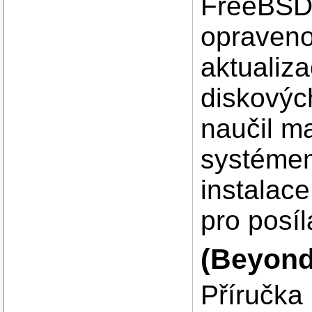
FreeBSD.
opraveno
aktualiza
diskových
naučil m
systémem
instalace
pro posí
(Beyond
Příručka