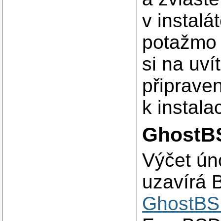
v instal
potažmo 
si na uví
připrave
k instalac
GhostB
Výčet ún
uzavírá
GhostBS