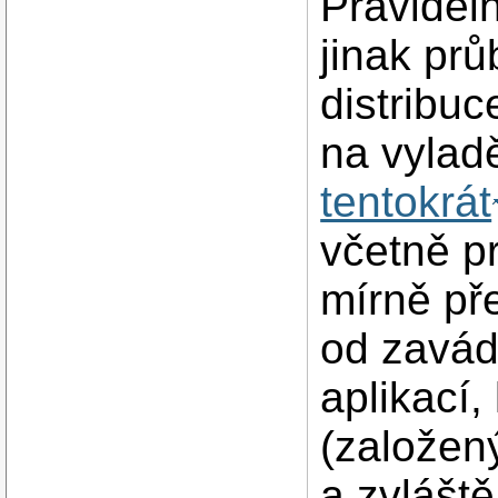
Pravidel
jinak pr
distribu
na vylad
tentokrát
včetně p
mírně př
od zavád
aplikací
(založen
a zvláště