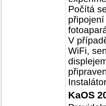
Počítá s
připojení
fotoapar
V případ
WiFi, se
displejem
připraven
Instaláto
KaOS 20