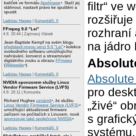
filtr“ ve
balíček ve formátu
AppImage
. Stačí jej
stáhnout, nastavit právo ke spuštění a
spustit.
rozšiřuj
Ladislav Hagara
|
Komentářů: 0
FFmpeg 9.0 "Lei"
rozhraní 
4.8. 20:44 | Zajímavý článek
na jádro 
Jean-Baptiste Kempf na svém blogu
představil novou verzi 9.0 "Lei"
kolekce
svobodného softwaru umožňujícího
nahrávání, konverzi a streamovaní
Absolut
digitálního zvuku a obrazu
FFmpeg
(
Wikipedie
).
Ladislav Hagara
|
Komentářů: 0
Absolute
NVIDIA sponzorem služby Linux
Vendor Firmware Service (LVFS)
pro desk
4.8. 20:11 | Komunita
Richard Hughes
oznámil
, že službu
„živé“ o
Linux Vendor Firmware Service (LVFS)
umožňující aktualizovat firmware
zařízení na počítačích s Linuxem, nově
s grafick
sponzoruje také společnost NVIDIA
.
Ladislav Hagara
|
Komentářů: 0
systému.
SlideRshow, prohlížeč fotek, ale i