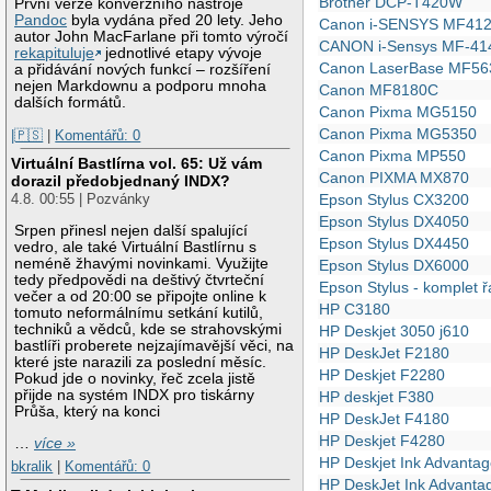
Brother DCP-T420W
První verze konverzního nástroje
Pandoc
byla vydána před 20 lety. Jeho
Canon i-SENSYS MF41
autor John MacFarlane při tomto výročí
CANON i-Sensys MF-41
rekapituluje
jednotlivé etapy vývoje
Canon LaserBase MF56
a přidávání nových funkcí – rozšíření
nejen Markdownu a podporu mnoha
Canon MF8180C
dalších formátů.
Canon Pixma MG5150
Canon Pixma MG5350
|🇵🇸
|
Komentářů: 0
Canon Pixma MP550
Virtuální Bastlírna vol. 65: Už vám
Canon PIXMA MX870
dorazil předobjednaný INDX?
Epson Stylus CX3200
4.8. 00:55 | Pozvánky
Epson Stylus DX4050
Srpen přinesl nejen další spalující
Epson Stylus DX4450
vedro, ale také Virtuální Bastlírnu s
neméně žhavými novinkami. Využijte
Epson Stylus DX6000
tedy předpovědi na deštivý čtvrteční
Epson Stylus - komplet 
večer a od 20:00 se připojte online k
HP C3180
tomuto neformálnímu setkání kutilů,
techniků a vědců, kde se strahovskými
HP Deskjet 3050 j610
bastlíři proberete nejzajímavější věci, na
HP DeskJet F2180
které jste narazili za poslední měsíc.
HP Deskjet F2280
Pokud jde o novinky, řeč zcela jistě
přijde na systém INDX pro tiskárny
HP deskjet F380
Průša, který na konci
HP DeskJet F4180
HP Deskjet F4280
…
více »
HP Deskjet Ink Advantag
bkralik
|
Komentářů: 0
HP DeskJet Ink Advantag