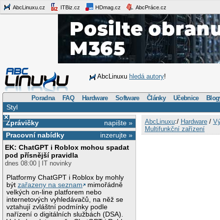
AbcLinuxu.cz
ITBiz.cz
HDmag.cz
AbcPráce.cz
AbcLinuxu
hledá autory
!
Poradna
FAQ
Hardware
Software
Články
Učebnice
Blog
Styl
×
AbcLinuxu
:/
Hardware
/
Vý
Zprávičky
napište »
Multifunkční zařízení
Pracovní nabídky
inzerujte »
EK: ChatGPT i Roblox mohou spadat
pod přísnější pravidla
dnes 08:00 | IT novinky
Platformy ChatGPT i Roblox by mohly
být
zařazeny na seznam
mimořádně
velkých on-line platforem nebo
internetových vyhledávačů, na něž se
vztahují zvláštní podmínky podle
nařízení o digitálních službách (DSA).