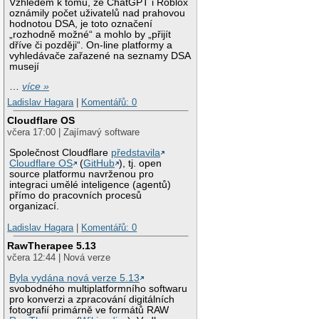
Vzhledem k tomu, že ChatGPT i Roblox
oznámily počet uživatelů nad prahovou
hodnotou DSA, je toto označení
„rozhodně možné“ a mohlo by „přijít
dříve či později“. On-line platformy a
vyhledávače zařazené na seznamy DSA
musejí
…
více »
Ladislav Hagara
|
Komentářů: 0
Cloudflare OS
včera 17:00 | Zajímavý software
Společnost Cloudflare
představila
Cloudflare OS
(
GitHub
), tj. open
source platformu navrženou pro
integraci umělé inteligence (agentů)
přímo do pracovních procesů
organizací.
Ladislav Hagara
|
Komentářů: 0
RawTherapee 5.13
včera 12:44 | Nová verze
Byla vydána nová verze 5.13
svobodného multiplatformního softwaru
pro konverzi a zpracování digitálních
fotografií primárně ve formátů RAW