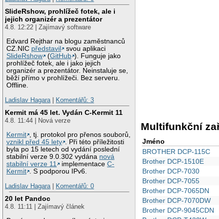
SlideRshow, prohlížeč fotek, ale i
jejich organizér a prezentátor
4.8. 12:22 | Zajímavý software
Edvard Rejthar na blogu zaměstnanců
CZ.NIC
představil
svou aplikaci
SlideRshow
(
GitHub
). Funguje jako
prohlížeč fotek, ale i jako jejich
organizér a prezentátor. Neinstaluje se,
běží přímo v prohlížeči. Bez serveru.
Offline.
Ladislav Hagara
|
Komentářů: 3
Kermit má 45 let. Vydán C-Kermit 11
4.8. 11:44 | Nová verze
Multifunkční za
Kermit
, tj. protokol pro přenos souborů,
Jméno
vznikl před 45 lety
. Při této příležitosti
byla po 15 letech od vydání poslední
BROTHER DCP-115C
stabilní verze 9.0.302 vydána
nová
Brother DCP-1510E
stabilní verze 11
implementace
C-
Brother DCP-7030
Kermit
. S podporou IPv6.
Brother DCP-7055
Ladislav Hagara
|
Komentářů: 0
Brother DCP-7065DN
20 let Pandoc
Brother DCP-7070DW
4.8. 11:11 | Zajímavý článek
Brother DCP-9045CDN