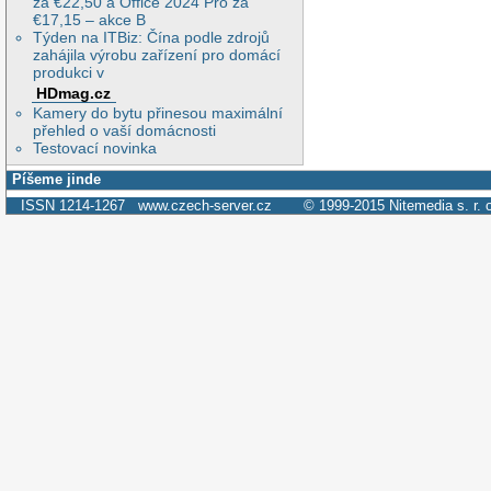
za €22,50 a Office 2024 Pro za
€17,15 – akce B
Týden na ITBiz: Čína podle zdrojů
zahájila výrobu zařízení pro domácí
produkci v
HDmag.cz
Kamery do bytu přinesou maximální
přehled o vaší domácnosti
Testovací novinka
Píšeme jinde
ISSN 1214-1267
www.czech-server.cz
© 1999-2015
Nitemedia s. r. 