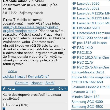
T-Mobile nikdo k blokaci
HP LaserJet 3020
‚dezinfowebu‘ AC24 nenutil, píše
HP LaserJet 3052
soud
3.8. 17:22 | Zajímavý článek
HP LaserJet M1120n M
HP LaserJet M1132 MF
Firma T-Mobile blokovala
HP LaserJet M1522n M
„dezinformační web“ AC24 bez toho,
aniž by k tomu měla závazný pokyn
HP OfficeJet 5610
orgánů veřejné moci
. Píše to ve svém
HP Photosmart Premium
rozsudku Městský soud v Praze, který
HP PSC 1200 series all-
po čtyřech letech uzavřel kauzu blokace
zmíněného webu. Operátor musí
HP psc 1315 all-in-one
uhradit škodu ve výši 35 tisíc korun.
HP PSC 1410
Advokát společnosti T-Mobile se snažil i
HP PSC1510
u odvolacího senátu argumentovat tím,
že firma jednala v dobré víře, když na
HP PSC 1610 All-in-One
stránky omezila přístup poté, co ji k
HP PSC 2175
tomu vyzvalo
HP PSC 2575 All-in-One
…
více »
Konica-Minolta Di251
Ladislav Hagara
|
Komentářů: 57
Konice Minolta magicol
KYOCERA KM-1650
Centrum
|
Napsat
|
Starší
Lexmark Pinnacle Pro 9
Anketa
navrhněte »
Lexmark X1110
Které desktopové prostředí na Linuxu
Minolta Dialta 152
používáte?
Samsung SCX 4300
Budgie
(
10%
)
Samsung SCX-4500