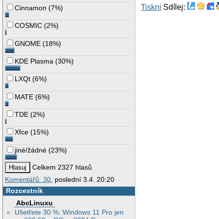
Tiskni
Sdílej:
Cinnamon
(
7%
)
COSMIC
(
2%
)
GNOME
(
18%
)
KDE Plasma
(
30%
)
LXQt
(
6%
)
MATE
(
6%
)
TDE
(
2%
)
Xfce
(
15%
)
jiné/žádné
(
23%
)
Celkem 2327 hlasů
Komentářů: 30
, poslední 3.4. 20:20
Rozcestník
AbcLinuxu
Ušetřete 30 %: Windows 11 Pro jen