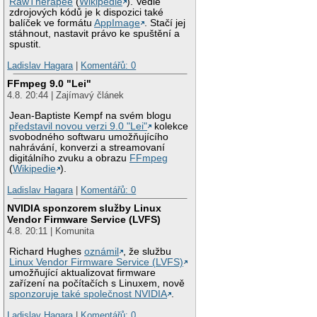
RawTherapee
(
Wikipedie
). Vedle
zdrojových kódů je k dispozici také
balíček ve formátu
AppImage
. Stačí jej
stáhnout, nastavit právo ke spuštění a
spustit.
Ladislav Hagara
|
Komentářů: 0
FFmpeg 9.0 "Lei"
4.8. 20:44 | Zajímavý článek
Jean-Baptiste Kempf na svém blogu
představil novou verzi 9.0 "Lei"
kolekce
svobodného softwaru umožňujícího
nahrávání, konverzi a streamovaní
digitálního zvuku a obrazu
FFmpeg
(
Wikipedie
).
Ladislav Hagara
|
Komentářů: 0
NVIDIA sponzorem služby Linux
Vendor Firmware Service (LVFS)
4.8. 20:11 | Komunita
Richard Hughes
oznámil
, že službu
Linux Vendor Firmware Service (LVFS)
umožňující aktualizovat firmware
zařízení na počítačích s Linuxem, nově
sponzoruje také společnost NVIDIA
.
Ladislav Hagara
|
Komentářů: 0