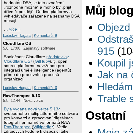
hodnotou DSA, je toto označení
Můj blo
„rozhodně možné“ a mohlo by „přijít
dříve či později“. On-line platformy a
vyhledávače zařazené na seznamy DSA
musejí
Objezd
…
více »
Ladislav Hagara
|
Komentářů: 9
Odstraš
Cloudflare OS
915
(10
5.8. 17:00 | Zajímavý software
Společnost Cloudflare
představila
Koupil 
Cloudflare OS
(
GitHub
), tj. open
source platformu navrženou pro
integraci umělé inteligence (agentů)
Jak na 
přímo do pracovních procesů
organizací.
Hledám 
Ladislav Hagara
|
Komentářů: 0
Trable 
RawTherapee 5.13
5.8. 12:44 | Nová verze
Byla vydána nová verze 5.13
Ostatní
svobodného multiplatformního softwaru
pro konverzi a zpracování digitálních
fotografií primárně ve formátů RAW
RawTherapee
(
Wikipedie
). Vedle
Moje zá
zdrojových kódů je k dispozici také