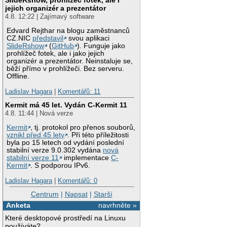
jejich organizér a prezentátor
4.8. 12:22 | Zajímavý software
Edvard Rejthar na blogu zaměstnanců
CZ.NIC
představil
svou aplikaci
SlideRshow
(
GitHub
). Funguje jako
prohlížeč fotek, ale i jako jejich
organizér a prezentátor. Neinstaluje se,
běží přímo v prohlížeči. Bez serveru.
Offline.
Ladislav Hagara
|
Komentářů: 11
Kermit má 45 let. Vydán C-Kermit 11
4.8. 11:44 | Nová verze
Kermit
, tj. protokol pro přenos souborů,
vznikl před 45 lety
. Při této příležitosti
byla po 15 letech od vydání poslední
stabilní verze 9.0.302 vydána
nová
stabilní verze 11
implementace
C-
Kermit
. S podporou IPv6.
Ladislav Hagara
|
Komentářů: 0
Centrum
|
Napsat
|
Starší
Anketa
navrhněte »
Které desktopové prostředí na Linuxu
používáte?