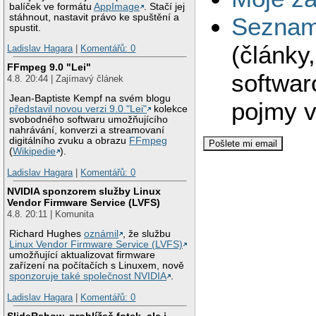
balíček ve formátu
AppImage
. Stačí jej
stáhnout, nastavit právo ke spuštění a
Seznam 
spustit.
(články
Ladislav Hagara
|
Komentářů: 0
FFmpeg 9.0 "Lei"
softwar
4.8. 20:44 | Zajímavý článek
Jean-Baptiste Kempf na svém blogu
pojmy v
představil novou verzi 9.0 "Lei"
kolekce
svobodného softwaru umožňujícího
nahrávání, konverzi a streamovaní
digitálního zvuku a obrazu
FFmpeg
(
Wikipedie
).
Ladislav Hagara
|
Komentářů: 0
NVIDIA sponzorem služby Linux
Vendor Firmware Service (LVFS)
4.8. 20:11 | Komunita
Richard Hughes
oznámil
, že službu
Linux Vendor Firmware Service (LVFS)
umožňující aktualizovat firmware
zařízení na počítačích s Linuxem, nově
sponzoruje také společnost NVIDIA
.
Ladislav Hagara
|
Komentářů: 0
SlideRshow, prohlížeč fotek, ale i