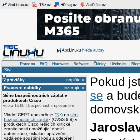
AbcLinuxu.cz
ITBiz.cz
HDmag.cz
AbcPráce.cz
AbcLinuxu
hledá autory
!
Poradna
FAQ
Hardware
Software
Články
Učebnice
Blog
Styl
×
Pokud js
Zprávičky
napište »
Pracovní nabídky
inzerujte »
se
a bud
Série bezpečnostních záplat v
produktech Cisco
domovská
včera 16:00 | Bezpečnostní upozornění
Vládní CERT upozorňuje (
𝕏
) na
sérii
bezpečnostních záplat
(CVSS 9.9) v
Jarosla
produktech Cisco řešících kritické
zranitelnosti umožňující obejití
autentizace, eskalaci oprávnění,
vzdálené spuštění kódu a odepření