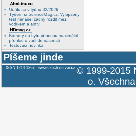
AbcLinuxu
Událo se v týdnu 32/2026
Týden na ScienceMag.cz: Vylepšený
test nenašel žádný rozdíl mezi
vodíkem a antiv
HDmag.cz
Kamery do bytu přinesou maximální
přehled o vaší domácnosti
Testovací novinka
Píšeme jinde
ISSN 1214-1267
www.czech-server.cz
© 1999-2015
o.
Všechna 