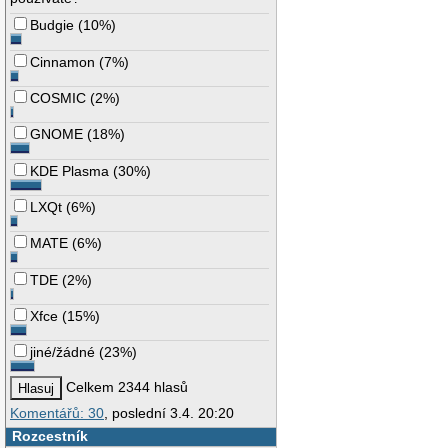
Budgie
(
10%
)
Cinnamon
(
7%
)
COSMIC
(
2%
)
GNOME
(
18%
)
KDE Plasma
(
30%
)
LXQt
(
6%
)
MATE
(
6%
)
TDE
(
2%
)
Xfce
(
15%
)
jiné/žádné
(
23%
)
Celkem 2344 hlasů
Komentářů: 30
, poslední 3.4. 20:20
Rozcestník