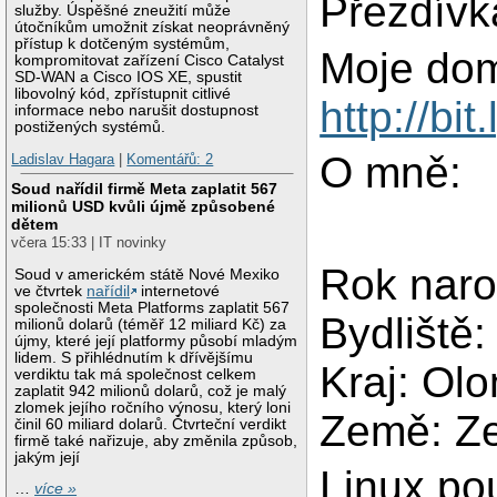
Přezdívk
služby. Úspěšné zneužití může
útočníkům umožnit získat neoprávněný
přístup k dotčeným systémům,
Moje dom
kompromitovat zařízení Cisco Catalyst
SD-WAN a Cisco IOS XE, spustit
libovolný kód, zpřístupnit citlivé
http://bit
informace nebo narušit dostupnost
postižených systémů.
O mně:
Ladislav Hagara
|
Komentářů: 2
Soud nařídil firmě Meta zaplatit 567
milionů USD kvůli újmě způsobené
dětem
včera 15:33 | IT novinky
Rok naro
Soud v americkém státě Nové Mexiko
ve čtvrtek
nařídil
internetové
společnosti Meta Platforms zaplatit 567
Bydliště
milionů dolarů (téměř 12 miliard Kč) za
újmy, které její platformy působí mladým
lidem. S přihlédnutím k dřívějšímu
Kraj: Ol
verdiktu tak má společnost celkem
zaplatit 942 milionů dolarů, což je malý
zlomek jejího ročního výnosu, který loni
Země: Ze
činil 60 miliard dolarů. Čtvrteční verdikt
firmě také nařizuje, aby změnila způsob,
jakým její
Linux po
…
více »