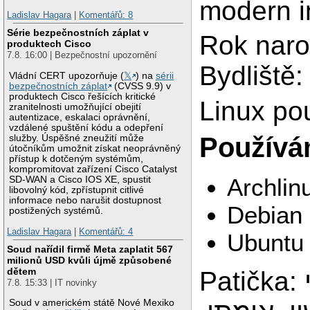
modern i
Ladislav Hagara
|
Komentářů: 8
Série bezpečnostních záplat v
Rok naro
produktech Cisco
7.8. 16:00 | Bezpečnostní upozornění
Bydliště:
Vládní CERT upozorňuje (
𝕏
) na
sérii
bezpečnostních záplat
(CVSS 9.9) v
produktech Cisco řešících kritické
Linux po
zranitelnosti umožňující obejití
autentizace, eskalaci oprávnění,
vzdálené spuštění kódu a odepření
Používám
služby. Úspěšné zneužití může
útočníkům umožnit získat neoprávněný
přístup k dotčeným systémům,
kompromitovat zařízení Cisco Catalyst
Archlin
SD-WAN a Cisco IOS XE, spustit
libovolný kód, zpřístupnit citlivé
informace nebo narušit dostupnost
Debian 
postižených systémů.
Ladislav Hagara
|
Komentářů: 4
Ubuntu
Soud nařídil firmě Meta zaplatit 567
milionů USD kvůli újmě způsobené
dětem
Patička: אם אין אני לי, מי לי; וכשאני
7.8. 15:33 | IT novinky
Soud v americkém státě Nové Mexiko