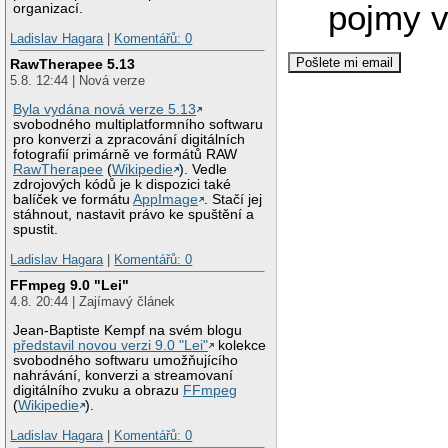
pojmy v
organizací.
Ladislav Hagara
|
Komentářů: 0
RawTherapee 5.13
5.8. 12:44 | Nová verze
Byla vydána nová verze 5.13
svobodného multiplatformního softwaru
pro konverzi a zpracování digitálních
fotografií primárně ve formátů RAW
RawTherapee
(
Wikipedie
). Vedle
zdrojových kódů je k dispozici také
balíček ve formátu
AppImage
. Stačí jej
stáhnout, nastavit právo ke spuštění a
spustit.
Ladislav Hagara
|
Komentářů: 0
FFmpeg 9.0 "Lei"
4.8. 20:44 | Zajímavý článek
Jean-Baptiste Kempf na svém blogu
představil novou verzi 9.0 "Lei"
kolekce
svobodného softwaru umožňujícího
nahrávání, konverzi a streamovaní
digitálního zvuku a obrazu
FFmpeg
(
Wikipedie
).
Ladislav Hagara
|
Komentářů: 0