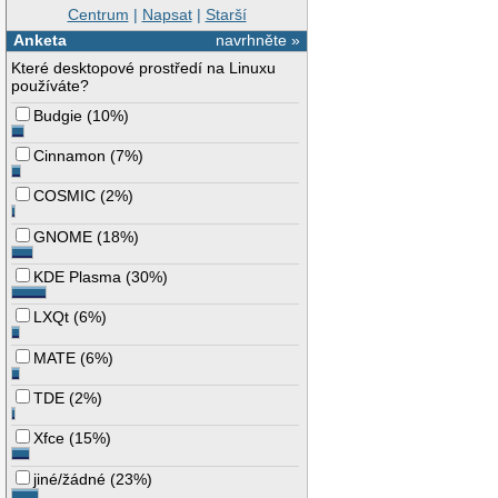
Centrum
|
Napsat
|
Starší
Anketa
navrhněte »
Které desktopové prostředí na Linuxu
používáte?
Budgie
(
10%
)
Cinnamon
(
7%
)
COSMIC
(
2%
)
GNOME
(
18%
)
KDE Plasma
(
30%
)
LXQt
(
6%
)
MATE
(
6%
)
TDE
(
2%
)
Xfce
(
15%
)
jiné/žádné
(
23%
)