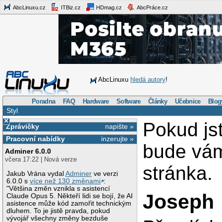
AbcLinuxu.cz
ITBiz.cz
HDmag.cz
AbcPráce.cz
AbcLinuxu
hledá autory
!
Poradna
FAQ
Hardware
Software
Články
Učebnice
Blog
Styl
×
Pokud js
Zprávičky
napište »
Pracovní nabídky
inzerujte »
bude vá
Adminer 6.0.0
včera 17:22 | Nová verze
stránka.
Jakub Vrána vydal
Adminer
ve verzi
6.0.0 s
více než 130 změnami
:
"Většina změn vznikla s asistencí
Joseph
Claude Opus 5. Někteří lidi se bojí, že AI
asistence může kód zamořit technickým
dluhem. To je jistě pravda, pokud
vývojář všechny změny bezduše