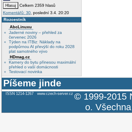
Celkem 2359 hlasů
Komentářů: 30
, poslední 3.4. 20:20
Rozcestník
AbcLinuxu
Jaderné noviny – přehled za
červenec 2026
Týden na ITBiz: Náklady na
podpůrnou AI převýší do roku 2028
plat samotného vývo
HDmag.cz
Kamery do bytu přinesou maximální
přehled o vaší domácnosti
Testovací novinka
Píšeme jinde
ISSN 1214-1267
www.czech-server.cz
© 1999-2015
o.
Všechna 