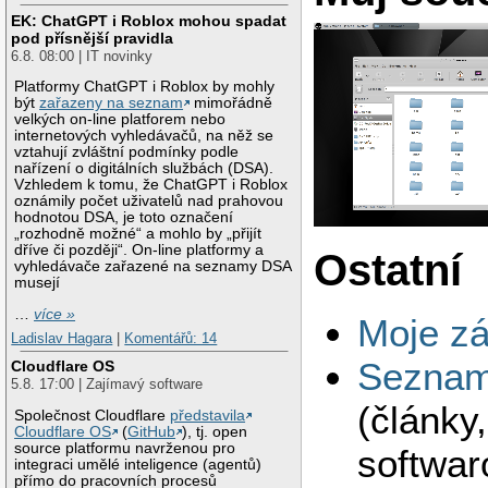
EK: ChatGPT i Roblox mohou spadat
pod přísnější pravidla
6.8. 08:00 | IT novinky
Platformy ChatGPT i Roblox by mohly
být
zařazeny na seznam
mimořádně
velkých on-line platforem nebo
internetových vyhledávačů, na něž se
vztahují zvláštní podmínky podle
nařízení o digitálních službách (DSA).
Vzhledem k tomu, že ChatGPT i Roblox
oznámily počet uživatelů nad prahovou
hodnotou DSA, je toto označení
„rozhodně možné“ a mohlo by „přijít
dříve či později“. On-line platformy a
Ostatní
vyhledávače zařazené na seznamy DSA
musejí
…
více »
Moje zá
Ladislav Hagara
|
Komentářů: 14
Seznam 
Cloudflare OS
5.8. 17:00 | Zajímavý software
(články
Společnost Cloudflare
představila
Cloudflare OS
(
GitHub
), tj. open
source platformu navrženou pro
softwar
integraci umělé inteligence (agentů)
přímo do pracovních procesů