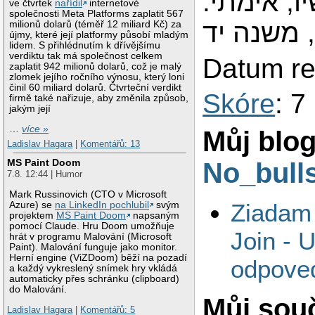
יו, אימתי
ve čtvrtek
nařídil
internetové
společnosti Meta Platforms zaplatit 567
(משנה יד
milionů dolarů (téměř 12 miliard Kč) za
újmy, které její platformy působí mladým
lidem. S přihlédnutím k dřívějšímu
verdiktu tak má společnost celkem
Datum re
zaplatit 942 milionů dolarů, což je malý
zlomek jejího ročního výnosu, který loni
činil 60 miliard dolarů. Čtvrteční verdikt
Skóre
: 7
firmě také nařizuje, aby změnila způsob,
jakým její
…
více »
Můj blog
Ladislav Hagara
|
Komentářů: 13
MS Paint Doom
No_bulls
7.8. 12:44 | Humor
Mark Russinovich (CTO v Microsoft
Ziadam 
Azure) se
na LinkedIn pochlubil
svým
projektem
MS Paint Doom
napsaným
pomocí Claude. Hru Doom umožňuje
Join - 
hrát v programu Malování (Microsoft
Paint). Malování funguje jako monitor.
Herní engine (ViZDoom) běží na pozadí
odpove
a každý vykreslený snímek hry vkládá
automaticky přes schránku (clipboard)
do Malování.
Můj sou
Ladislav Hagara
|
Komentářů: 5