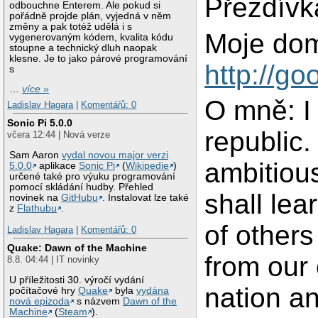
Přezdívk
odbouchne Enterem. Ale pokud si
pořádně projde plán, vyjedná v něm
změny a pak totéž udělá i s
Moje dom
vygenerovaným kódem, kvalita kódu
stoupne a technický dluh naopak
klesne. Je to jako párové programování
http://g
s
…
více »
O mně: I 
Ladislav Hagara
|
Komentářů: 0
Sonic Pi 5.0.0
republic.
včera 12:44 | Nová verze
Sam Aaron
vydal novou major verzi
ambitiou
5.0.0
aplikace
Sonic Pi
(
Wikipedie
)
určené také pro výuku programování
pomocí skládání hudby. Přehled
shall lea
novinek na
GitHubu
. Instalovat lze také
z
Flathubu
.
of other
Ladislav Hagara
|
Komentářů: 0
Quake: Dawn of the Machine
from our
8.8. 04:44 | IT novinky
U příležitosti 30. výročí vydání
nation a
počítačové hry
Quake
byla
vydána
nová epizoda
s názvem
Dawn of the
Machine
(
Steam
).