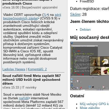
FreeBSD
produktech Cisco
včera 16:00 | Bezpečnostní upozornění
Datum registrace: star
Skóre
: 28
Vládní CERT upozorňuje (
𝕏
) na
sérii
bezpečnostních záplat
(CVSS 9.9) v
Jsem členem těchto
produktech Cisco řešících kritické
zranitelnosti umožňující obejití
autentizace, eskalaci oprávnění,
Debian
vzdálené spuštění kódu a odepření
služby. Úspěšné zneužití může
Můj současný des
útočníkům umožnit získat neoprávněný
přístup k dotčeným systémům,
kompromitovat zařízení Cisco Catalyst
SD-WAN a Cisco IOS XE, spustit
libovolný kód, zpřístupnit citlivé
informace nebo narušit dostupnost
postižených systémů.
Ladislav Hagara
|
Komentářů: 2
Soud nařídil firmě Meta zaplatit 567
milionů USD kvůli újmě způsobené
dětem
včera 15:33 | IT novinky
Soud v americkém státě Nové Mexiko
Ostatní
ve čtvrtek
nařídil
internetové
společnosti Meta Platforms zaplatit 567
Můj veřejný GPG kl
milionů dolarů (téměř 12 miliard Kč) za
Moje záložky