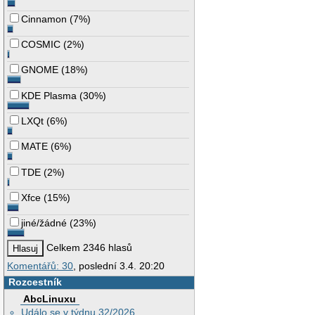
Cinnamon
(
7%
)
COSMIC
(
2%
)
GNOME
(
18%
)
KDE Plasma
(
30%
)
LXQt
(
6%
)
MATE
(
6%
)
TDE
(
2%
)
Xfce
(
15%
)
jiné/žádné
(
23%
)
Celkem 2346 hlasů
Komentářů: 30
, poslední 3.4. 20:20
Rozcestník
AbcLinuxu
Událo se v týdnu 32/2026