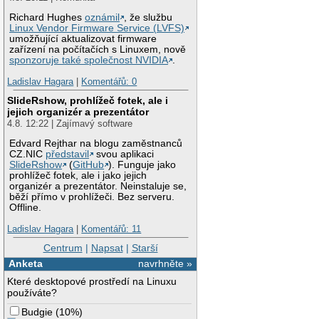
Richard Hughes
oznámil
, že službu
Linux Vendor Firmware Service (LVFS)
umožňující aktualizovat firmware
zařízení na počítačích s Linuxem, nově
sponzoruje také společnost NVIDIA
.
Ladislav Hagara
|
Komentářů: 0
SlideRshow, prohlížeč fotek, ale i
jejich organizér a prezentátor
4.8. 12:22 | Zajímavý software
Edvard Rejthar na blogu zaměstnanců
CZ.NIC
představil
svou aplikaci
SlideRshow
(
GitHub
). Funguje jako
prohlížeč fotek, ale i jako jejich
organizér a prezentátor. Neinstaluje se,
běží přímo v prohlížeči. Bez serveru.
Offline.
Ladislav Hagara
|
Komentářů: 11
Centrum
|
Napsat
|
Starší
Anketa
navrhněte »
Které desktopové prostředí na Linuxu
používáte?
Budgie
(
10%
)