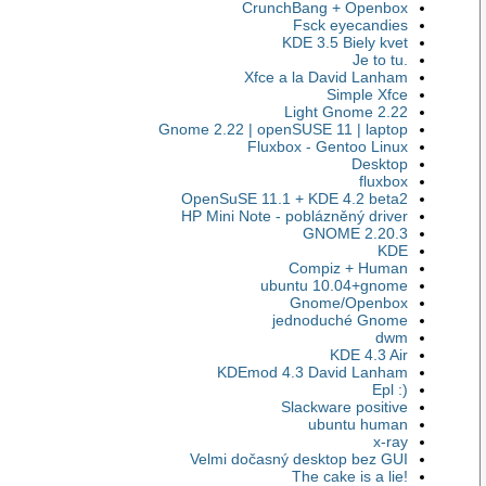
CrunchBang + Openbox
Fsck eyecandies
KDE 3.5 Biely kvet
Je to tu.
Xfce a la David Lanham
Simple Xfce
Light Gnome 2.22
Gnome 2.22 | openSUSE 11 | laptop
Fluxbox - Gentoo Linux
Desktop
fluxbox
OpenSuSE 11.1 + KDE 4.2 beta2
HP Mini Note - poblázněný driver
GNOME 2.20.3
KDE
Compiz + Human
ubuntu 10.04+gnome
Gnome/Openbox
jednoduché Gnome
dwm
KDE 4.3 Air
KDEmod 4.3 David Lanham
Epl :)
Slackware positive
ubuntu human
x-ray
Velmi dočasný desktop bez GUI
The cake is a lie!