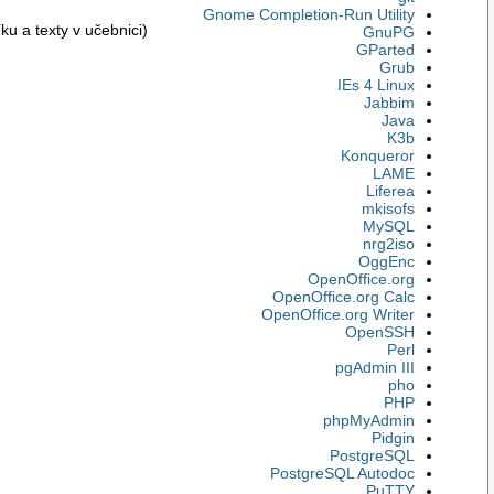
Gnome Completion-Run Utility
u a texty v učebnici)
GnuPG
GParted
Grub
IEs 4 Linux
Jabbim
Java
K3b
Konqueror
LAME
Liferea
mkisofs
MySQL
nrg2iso
OggEnc
OpenOffice.org
OpenOffice.org Calc
OpenOffice.org Writer
OpenSSH
Perl
pgAdmin III
pho
PHP
phpMyAdmin
Pidgin
PostgreSQL
PostgreSQL Autodoc
PuTTY