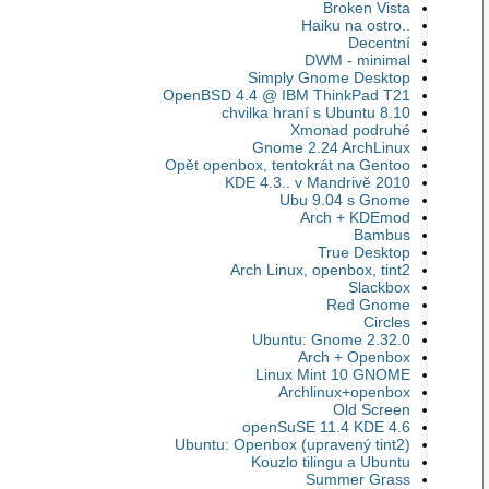
Broken Vista
Haiku na ostro..
Decentní
DWM - minimal
Simply Gnome Desktop
OpenBSD 4.4 @ IBM ThinkPad T21
chvilka hraní s Ubuntu 8.10
Xmonad podruhé
Gnome 2.24 ArchLinux
Opět openbox, tentokrát na Gentoo
KDE 4.3.. v Mandrivě 2010
Ubu 9.04 s Gnome
Arch + KDEmod
Bambus
True Desktop
Arch Linux, openbox, tint2
Slackbox
Red Gnome
Circles
Ubuntu: Gnome 2.32.0
Arch + Openbox
Linux Mint 10 GNOME
Archlinux+openbox
Old Screen
openSuSE 11.4 KDE 4.6
Ubuntu: Openbox (upravený tint2)
Kouzlo tilingu a Ubuntu
Summer Grass