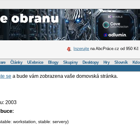
Inzerujte
na AbcPráce.cz od 950 Kč
are
Články
Učebnice
Blogy
Skupiny
Desktopy
Hry
Slovník
Kdo
ste se
a bude vám zobrazena vaše domovská stránka.
u: 2003
ibuce:
table: workstation, stable: servery)