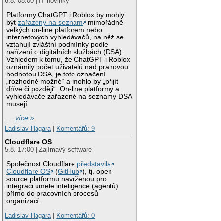
6.8. 08:00 | IT novinky
Platformy ChatGPT i Roblox by mohly
být
zařazeny na seznam
mimořádně
velkých on-line platforem nebo
internetových vyhledávačů, na něž se
vztahují zvláštní podmínky podle
nařízení o digitálních službách (DSA).
Vzhledem k tomu, že ChatGPT i Roblox
oznámily počet uživatelů nad prahovou
hodnotou DSA, je toto označení
„rozhodně možné“ a mohlo by „přijít
dříve či později“. On-line platformy a
vyhledávače zařazené na seznamy DSA
musejí
…
více »
Ladislav Hagara
|
Komentářů: 9
Cloudflare OS
5.8. 17:00 | Zajímavý software
Společnost Cloudflare
představila
Cloudflare OS
(
GitHub
), tj. open
source platformu navrženou pro
integraci umělé inteligence (agentů)
přímo do pracovních procesů
organizací.
Ladislav Hagara
|
Komentářů: 0