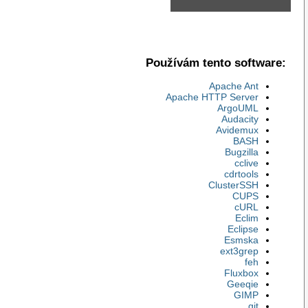
Používám tento software:
Apache Ant
Apache HTTP Server
ArgoUML
Audacity
Avidemux
BASH
Bugzilla
cclive
cdrtools
ClusterSSH
CUPS
cURL
Eclim
Eclipse
Esmska
ext3grep
feh
Fluxbox
Geeqie
GIMP
git