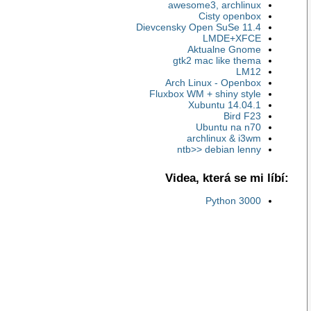
awesome3, archlinux
Cisty openbox
Dievcensky Open SuSe 11.4
LMDE+XFCE
Aktualne Gnome
gtk2 mac like thema
LM12
Arch Linux - Openbox
Fluxbox WM + shiny style
Xubuntu 14.04.1
Bird F23
Ubuntu na n70
archlinux & i3wm
ntb>> debian lenny
Videa, která se mi líbí:
Python 3000