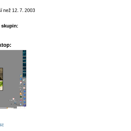
ší než 12. 7. 2003
 skupin:
ktop:
íč