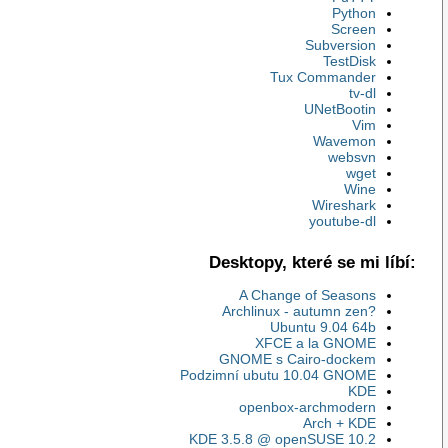
Python
Screen
Subversion
TestDisk
Tux Commander
tv-dl
UNetBootin
Vim
Wavemon
websvn
wget
Wine
Wireshark
youtube-dl
Desktopy, které se mi líbí:
A Change of Seasons
Archlinux - autumn zen?
Ubuntu 9.04 64b
XFCE a la GNOME
GNOME s Cairo-dockem
Podzimní ubutu 10.04 GNOME
KDE
openbox-archmodern
Arch + KDE
KDE 3.5.8 @ openSUSE 10.2