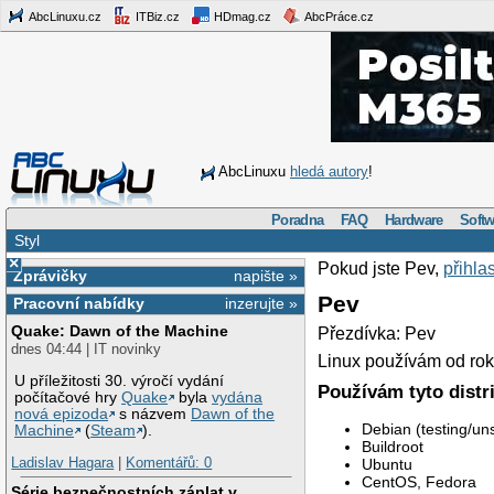
AbcLinuxu.cz
ITBiz.cz
HDmag.cz
AbcPráce.cz
AbcLinuxu
hledá autory
!
Poradna
FAQ
Hardware
Softw
Styl
×
Pokud jste Pev,
přihla
Zprávičky
napište »
Pev
Pracovní nabídky
inzerujte »
Quake: Dawn of the Machine
Přezdívka: Pev
dnes 04:44 | IT novinky
Linux používám od rok
U příležitosti 30. výročí vydání
Používám tyto distr
počítačové hry
Quake
byla
vydána
nová epizoda
s názvem
Dawn of the
Debian (testing/uns
Machine
(
Steam
).
Buildroot
Ladislav Hagara
|
Komentářů: 0
Ubuntu
CentOS, Fedora
Série bezpečnostních záplat v