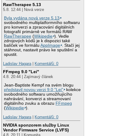
RawTherapee 5.13
5.8. 12:44 | Nová verze
Byla vydána nová verze 5.13
svobodného multiplatformního softwaru
pro konverzi a zpracování digitálních
fotografií primárně ve formátů RAW
RawTherapee
(
Wikipedie
). Vedle
zdrojových kódů je k dispozici také
balíček ve formátu
AppImage
. Stačí jej
stáhnout, nastavit právo ke spuštění a
spustit.
Ladislav Hagara
|
Komentářů: 0
FFmpeg 9.0 "Lei"
4.8. 20:44 | Zajímavý článek
Jean-Baptiste Kempf na svém blogu
představil novou verzi 9.0 "Lei"
kolekce
svobodného softwaru umožňujícího
nahrávání, konverzi a streamovaní
digitálního zvuku a obrazu
FFmpeg
(
Wikipedie
).
Ladislav Hagara
|
Komentářů: 0
NVIDIA sponzorem služby Linux
Vendor Firmware Service (LVFS)
4.8. 20:11 | Komunita