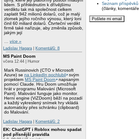
újmy, které její platformy působí mladým
Seznam příspěvků 
lidem. S přihlédnutím k dřívějšímu
(články, komentáře
verdiktu tak má společnost celkem
zaplatit 942 milionů dolarů, což je malý
zlomek jejího ročního výnosu, který loni
činil 60 miliard dolarů. Čtvrteční verdikt
firmě také nařizuje, aby změnila způsob,
jakým její
…
více »
Ladislav Hagara
|
Komentářů: 8
MS Paint Doom
včera 12:44 | Humor
Mark Russinovich (CTO v Microsoft
Azure) se
na LinkedIn pochlubil
svým
projektem
MS Paint Doom
napsaným
pomocí Claude. Hru Doom umožňuje
hrát v programu Malování (Microsoft
Paint). Malování funguje jako monitor.
Herní engine (ViZDoom) běží na pozadí
a každý vykreslený snímek hry vkládá
automaticky přes schránku (clipboard)
do Malování.
Ladislav Hagara
|
Komentářů: 2
EK: ChatGPT i Roblox mohou spadat
pod přísnější pravidla