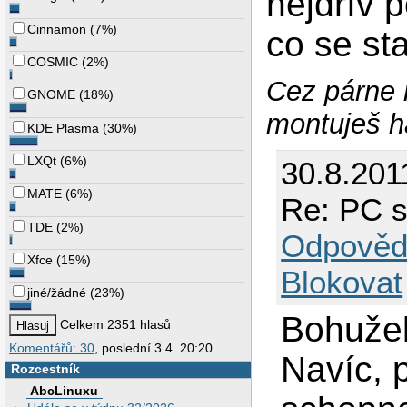
nejdřív p
Cinnamon
(
7%
)
co se sta
COSMIC
(
2%
)
Cez párne 
GNOME
(
18%
)
montuješ ha
KDE Plasma
(
30%
)
LXQt
(
6%
)
30.8.201
MATE
(
6%
)
Re: PC s
TDE
(
2%
)
Odpověd
Xfce
(
15%
)
Blokovat
jiné/žádné
(
23%
)
Bohužel
Celkem 2351 hlasů
Komentářů: 30
, poslední 3.4. 20:20
Navíc, 
Rozcestník
AbcLinuxu