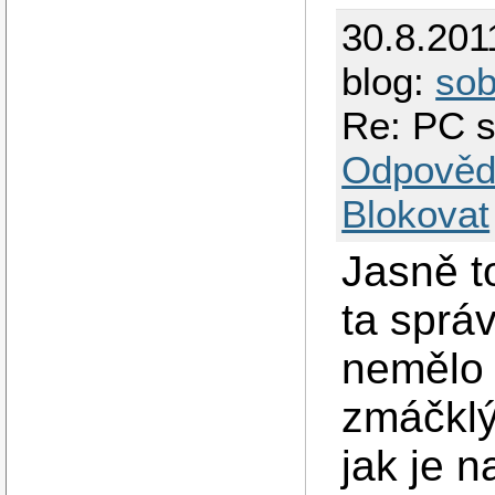
30.8.201
blog:
so
Re: PC s
Odpověd
Blokovat
Jasně t
ta sprá
nemělo 
zmáčklý
jak je n