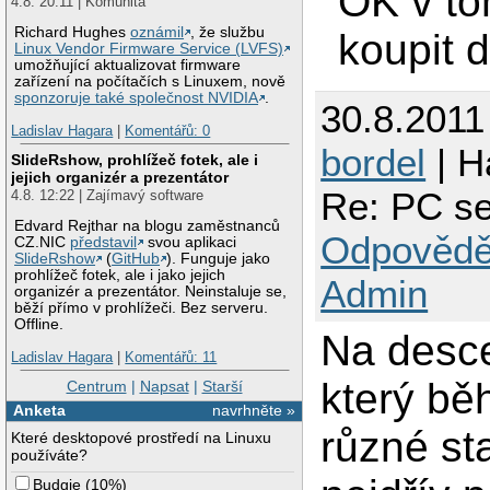
OK v to
4.8. 20:11 | Komunita
Richard Hughes
oznámil
, že službu
koupit 
Linux Vendor Firmware Service (LVFS)
umožňující aktualizovat firmware
zařízení na počítačích s Linuxem, nově
sponzoruje také společnost NVIDIA
.
30.8.2011
Ladislav Hagara
|
Komentářů: 0
bordel
| H
SlideRshow, prohlížeč fotek, ale i
jejich organizér a prezentátor
Re: PC se
4.8. 12:22 | Zajímavý software
Edvard Rejthar na blogu zaměstnanců
Odpovědě
CZ.NIC
představil
svou aplikaci
SlideRshow
(
GitHub
). Funguje jako
prohlížeč fotek, ale i jako jejich
Admin
organizér a prezentátor. Neinstaluje se,
běží přímo v prohlížeči. Bez serveru.
Offline.
Na desce
Ladislav Hagara
|
Komentářů: 11
který bě
Centrum
|
Napsat
|
Starší
Anketa
navrhněte »
různé st
Které desktopové prostředí na Linuxu
používáte?
Budgie
(
10%
)