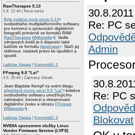
RawTherapee 5.13
30.8.2011
5.8. 12:44 | Nová verze
Byla vydána nová verze 5.13
Re: PC se
svobodného multiplatformního softwaru
pro konverzi a zpracování digitálních
fotografií primárně ve formátů RAW
Odpovědě
RawTherapee
(
Wikipedie
). Vedle
zdrojových kódů je k dispozici také
Admin
balíček ve formátu
AppImage
. Stačí jej
stáhnout, nastavit právo ke spuštění a
spustit.
Procesor
Ladislav Hagara
|
Komentářů: 0
FFmpeg 9.0 "Lei"
4.8. 20:44 | Zajímavý článek
30.8.201
Jean-Baptiste Kempf na svém blogu
představil novou verzi 9.0 "Lei"
kolekce
Re: PC s
svobodného softwaru umožňujícího
nahrávání, konverzi a streamovaní
Odpověd
digitálního zvuku a obrazu
FFmpeg
(
Wikipedie
).
Blokovat
Ladislav Hagara
|
Komentářů: 0
NVIDIA sponzorem služby Linux
Vendor Firmware Service (LVFS)