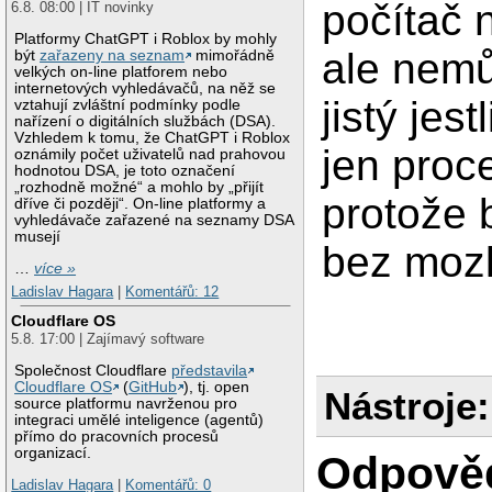
počítač 
6.8. 08:00 | IT novinky
Platformy ChatGPT i Roblox by mohly
ale nemů
být
zařazeny na seznam
mimořádně
velkých on-line platforem nebo
internetových vyhledávačů, na něž se
jistý jestl
vztahují zvláštní podmínky podle
nařízení o digitálních službách (DSA).
Vzhledem k tomu, že ChatGPT i Roblox
jen proc
oznámily počet uživatelů nad prahovou
hodnotou DSA, je toto označení
„rozhodně možné“ a mohlo by „přijít
protože 
dříve či později“. On-line platformy a
vyhledávače zařazené na seznamy DSA
musejí
bez moz
…
více »
Ladislav Hagara
|
Komentářů: 12
Cloudflare OS
5.8. 17:00 | Zajímavý software
Společnost Cloudflare
představila
Cloudflare OS
(
GitHub
), tj. open
Nástroje:
source platformu navrženou pro
integraci umělé inteligence (agentů)
přímo do pracovních procesů
organizací.
Odpově
Ladislav Hagara
|
Komentářů: 0