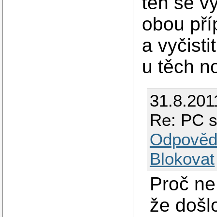
ten se v
obou pří
a vyčisti
u těch n
31.8.201
Re: PC s
Odpověd
Blokovat
Proč ne
že došlo