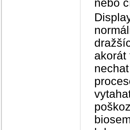
nebo čí
Displa
normál
dražší
akorát 
nechat
proces
vytaha
poškoz
biosem