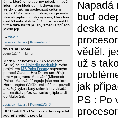
újmy, které její platformy působí mladým
Napadá m
lidem. S přihlédnutím k dřívějšímu
verdiktu tak má společnost celkem
buď ode
zaplatit 942 milionů dolarů, což je malý
zlomek jejího ročního výnosu, který loni
činil 60 miliard dolarů. Čtvrteční verdikt
deska n
firmě také nařizuje, aby změnila způsob,
jakým její
procesor
…
více »
Ladislav Hagara
|
Komentářů: 13
věděl, jes
MS Paint Doom
včera 12:44 | Humor
už s tak
Mark Russinovich (CTO v Microsoft
Azure) se
na LinkedIn pochlubil
svým
projektem
MS Paint Doom
napsaným
probléme
pomocí Claude. Hru Doom umožňuje
hrát v programu Malování (Microsoft
Paint). Malování funguje jako monitor.
jak přípa
Herní engine (ViZDoom) běží na pozadí
a každý vykreslený snímek hry vkládá
automaticky přes schránku (clipboard)
PS : Po 
do Malování.
Ladislav Hagara
|
Komentářů: 3
procesor
EK: ChatGPT i Roblox mohou spadat
pod přísnější pravidla