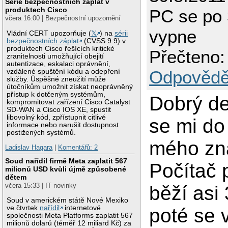
Série bezpečnostních záplat v
produktech Cisco
PC se po 
včera 16:00 | Bezpečnostní upozornění
vypne
Vládní CERT upozorňuje (
𝕏
) na
sérii
bezpečnostních záplat
(CVSS 9.9) v
produktech Cisco řešících kritické
Přečteno:
zranitelnosti umožňující obejití
autentizace, eskalaci oprávnění,
Odpovědě
vzdálené spuštění kódu a odepření
služby. Úspěšné zneužití může
útočníkům umožnit získat neoprávněný
přístup k dotčeným systémům,
Dobrý de
kompromitovat zařízení Cisco Catalyst
SD-WAN a Cisco IOS XE, spustit
libovolný kód, zpřístupnit citlivé
se mi do
informace nebo narušit dostupnost
postižených systémů.
mého zn
Ladislav Hagara
|
Komentářů: 2
Soud nařídil firmě Meta zaplatit 567
Počítač 
milionů USD kvůli újmě způsobené
dětem
včera 15:33 | IT novinky
běží asi 
Soud v americkém státě Nové Mexiko
ve čtvrtek
nařídil
internetové
poté se 
společnosti Meta Platforms zaplatit 567
milionů dolarů (téměř 12 miliard Kč) za