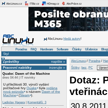
AbcLinuxu.cz
ITBiz.cz
HDmag.cz
AbcPráce.cz
AbcLinuxu
hledá autory
!
Poradna
FAQ
Hardware
Software
Články
Učebnice
Blog
Styl
×
AbcLinuxu
:/
Poradna
/
Har
Zprávičky
napište »
Pracovní nabídky
inzerujte »
Štítky
:
bez
,
PC
Upravi
Quake: Dawn of the Machine
Dotaz: 
dnes 04:44 | IT novinky
U příležitosti 30. výročí vydání
vteřiná
počítačové hry
Quake
byla
vydána
nová epizoda
s názvem
Dawn of the
Machine
(
Steam
).
Ladislav Hagara
|
Komentářů: 3
30.8.2011