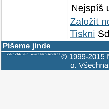
Nejspíš 
Založit 
Tiskni
Sd
Píšeme jinde
ISSN 1214-1267
www.czech-server.cz
© 1999-2015
o.
Všechna 