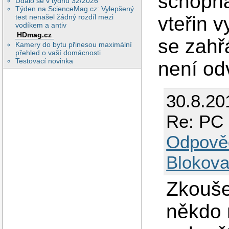
schopna
Událo se v týdnu 32/2026
Týden na ScienceMag.cz: Vylepšený
vteřin v
test nenašel žádný rozdíl mezi
vodíkem a antiv
HDmag.cz
se zahřá
Kamery do bytu přinesou maximální
přehled o vaší domácnosti
Testovací novinka
není od
30.8.20
Re: PC 
Odpově
Blokova
Zkouše
někdo n