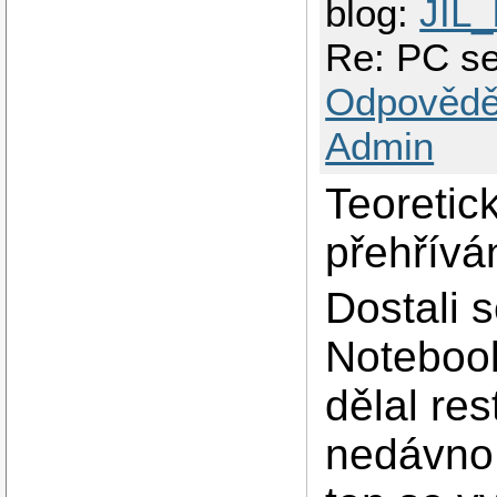
blog:
JIL_
Re: PC se
Odpovědě
Admin
Teoretic
přehřívá
Dostali s
Noteboo
dělal re
nedávno 