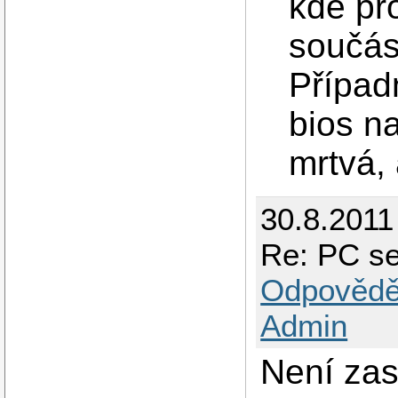
kde pr
součást
Případ
bios na
mrtvá, 
30.8.2011
Re: PC se
Odpovědě
Admin
Není za