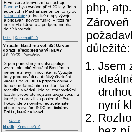
První verze konverzního nástroje
php, atp.
Pandoc
byla vydána před 20 lety. Jeho
autor John MacFarlane při tomto výročí
rekapituluje
jednotlivé etapy vývoje
Zároveň 
a přidávání nových funkcí – rozšíření
nejen Markdownu a podporu mnoha
dalších formátů.
požadavk
|🇵🇸
|
Komentářů: 0
důležité:
Virtuální Bastlírna vol. 65: Už vám
dorazil předobjednaný INDX?
4.8. 00:55 | Pozvánky
Jsem zv
Srpen přinesl nejen další spalující
vedro, ale také Virtuální Bastlírnu s
neméně žhavými novinkami. Využijte
ideáln
tedy předpovědi na deštivý čtvrteční
večer a od 20:00 se připojte online k
tomuto neformálnímu setkání kutilů,
druhou
techniků a vědců, kde se strahovskými
bastlíři proberete nejzajímavější věci, na
které jste narazili za poslední měsíc.
nyní k
Pokud jde o novinky, řeč zcela jistě
přijde na systém INDX pro tiskárny
Průša, který na konci
Rozhod
…
více »
bez ní
bkralik
|
Komentářů: 0