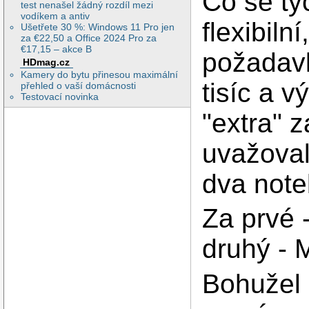
Co se tý
test nenašel žádný rozdíl mezi
vodíkem a antiv
flexibiln
Ušetřete 30 %: Windows 11 Pro jen
za €22,50 a Office 2024 Pro za
€17,15 – akce B
požadavk
HDmag.cz
Kamery do bytu přinesou maximální
tisíc a 
přehled o vaší domácnosti
Testovací novinka
"extra" 
uvažoval
dva note
Za prvé
druhý -
Bohužel 