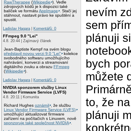
RawTherapee
(
Wikipedie
). Vedle
zdrojových kódů je k dispozici také
nevím zd
balíček ve formátu
AppImage
. Stačí jej
stáhnout, nastavit právo ke spuštění a
spustit.
sem přím
Ladislav Hagara
|
Komentářů: 0
plánuji si
FFmpeg 9.0 "Lei"
4.8. 20:44 | Zajímavý článek
notebook
Jean-Baptiste Kempf na svém blogu
představil novou verzi 9.0 "Lei"
kolekce
svobodného softwaru umožňujícího
bych pora
nahrávání, konverzi a streamovaní
digitálního zvuku a obrazu
FFmpeg
(
Wikipedie
).
můžete d
Ladislav Hagara
|
Komentářů: 0
Primárně
NVIDIA sponzorem služby Linux
Vendor Firmware Service (LVFS)
4.8. 20:11 | Komunita
to, že n
Richard Hughes
oznámil
, že službu
Linux Vendor Firmware Service (LVFS)
plánuji m
umožňující aktualizovat firmware
zařízení na počítačích s Linuxem, nově
sponzoruje také společnost NVIDIA
.
konkrétn