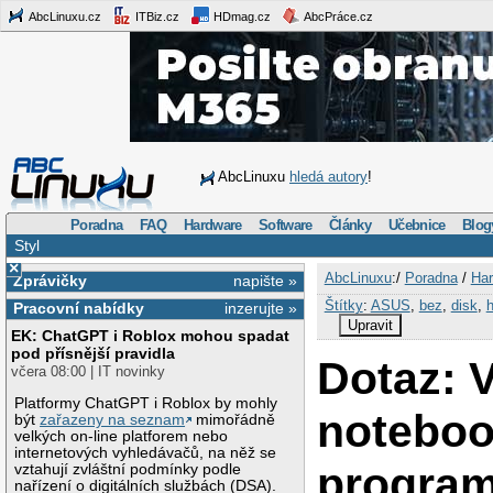
AbcLinuxu.cz
ITBiz.cz
HDmag.cz
AbcPráce.cz
AbcLinuxu
hledá autory
!
Poradna
FAQ
Hardware
Software
Články
Učebnice
Blog
Styl
×
AbcLinuxu
:/
Poradna
/
Har
Zprávičky
napište »
Štítky
:
ASUS
,
bez
,
disk
,
Pracovní nabídky
inzerujte »
Upravit
EK: ChatGPT i Roblox mohou spadat
pod přísnější pravidla
Dotaz: 
včera 08:00 | IT novinky
Platformy ChatGPT i Roblox by mohly
noteboo
být
zařazeny na seznam
mimořádně
velkých on-line platforem nebo
internetových vyhledávačů, na něž se
program
vztahují zvláštní podmínky podle
nařízení o digitálních službách (DSA).