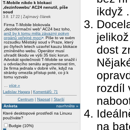
T-Mobile nikdo k blokaci
‚dezinfowebu‘ AC24 nenutil, píše
ikdyž .
soud
3.8. 17:22 | Zajímavý článek
Docela
Firma T-Mobile blokovala
„dezinformační web“ AC24 bez toho,
jeliko
aniž by k tomu měla závazný pokyn
orgánů veřejné moci
. Píše to ve svém
rozsudku Městský soud v Praze, který
dost z
po čtyřech letech uzavřel kauzu blokace
zmíněného webu. Operátor musí
uhradit škodu ve výši 35 tisíc korun.
Nějaké
Advokát společnosti T-Mobile se snažil i
u odvolacího senátu argumentovat tím,
že firma jednala v dobré víře, když na
opravd
stránky omezila přístup poté, co ji k
tomu vyzvalo
rozdíl 
…
více »
Ladislav Hagara
|
Komentářů: 71
naboo
Centrum
|
Napsat
|
Starší
Anketa
navrhněte »
Ideáln
Které desktopové prostředí na Linuxu
používáte?
na bat
Budgie
(
10%
)