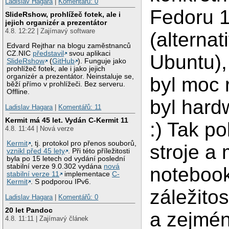
Ladislav Hagara
|
Komentářů: 0
Fedoru 
SlideRshow, prohlížeč fotek, ale i
jejich organizér a prezentátor
4.8. 12:22 | Zajímavý software
(alternat
Edvard Rejthar na blogu zaměstnanců
CZ.NIC
představil
svou aplikaci
Ubuntu), 
SlideRshow
(
GitHub
). Funguje jako
prohlížeč fotek, ale i jako jejich
organizér a prezentátor. Neinstaluje se,
byl moc 
běží přímo v prohlížeči. Bez serveru.
Offline.
byl hard
Ladislav Hagara
|
Komentářů: 11
Kermit má 45 let. Vydán C-Kermit 11
:) Tak p
4.8. 11:44 | Nová verze
Kermit
, tj. protokol pro přenos souborů,
stroje a 
vznikl před 45 lety
. Při této příležitosti
byla po 15 letech od vydání poslední
stabilní verze 9.0.302 vydána
nová
notebook
stabilní verze 11
implementace
C-
Kermit
. S podporou IPv6.
záležitos
Ladislav Hagara
|
Komentářů: 0
20 let Pandoc
a zejmén
4.8. 11:11 | Zajímavý článek