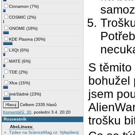
samoz
Cinnamon
(
7%
)
COSMIC
(
2%
)
Trošku
GNOME
(
18%
)
Potřeb
KDE Plasma
(
30%
)
necuka
LXQt
(
6%
)
MATE
(
6%
)
S těmito
TDE
(
2%
)
bohužel 
Xfce
(
15%
)
jsem pou
jiné/žádné
(
23%
)
AlienWare
Celkem 2335 hlasů
Komentářů: 30
, poslední 3.4. 20:20
trošku bi
Rozcestník
AbcLinuxu
Týden na ScienceMag.cz: Vylepšený