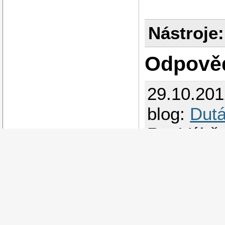
Nástroje:
Odpově
29.10.20
blog:
Dutá
Re: Výběr
plně funk
Odpovědě
Admin
Moc ti n