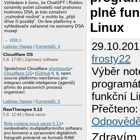
Vzhledem k tomu, že ChatGPT i Roblox
plně fu
oznámily počet uživatelů nad prahovou
hodnotou DSA, je toto označení
„rozhodně možné“ a mohlo by „přijít
dříve či později“. On-line platformy a
Linux
vyhledávače zařazené na seznamy DSA
musejí
…
více »
29.10.201
Ladislav Hagara
|
Komentářů: 4
Cloudflare OS
frosty22
5.8. 17:00 | Zajímavý software
Výběr not
Společnost Cloudflare
představila
Cloudflare OS
(
GitHub
), tj. open
source platformu navrženou pro
programát
integraci umělé inteligence (agentů)
přímo do pracovních procesů
organizací.
funkční L
Ladislav Hagara
|
Komentářů: 0
Přečteno:
RawTherapee 5.13
5.8. 12:44 | Nová verze
Odpovědě
Byla vydána nová verze 5.13
svobodného multiplatformního softwaru
Zdravím 
pro konverzi a zpracování digitálních
fotografií primárně ve formátů RAW