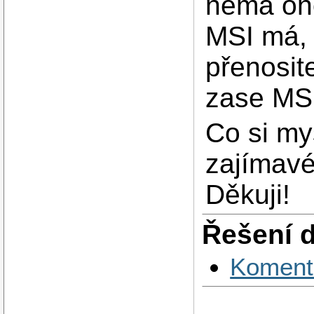
nemá ono
MSI má, 
přenosit
zase MS
Co si mys
zajímavé
Děkuji!
Řešení 
Koment